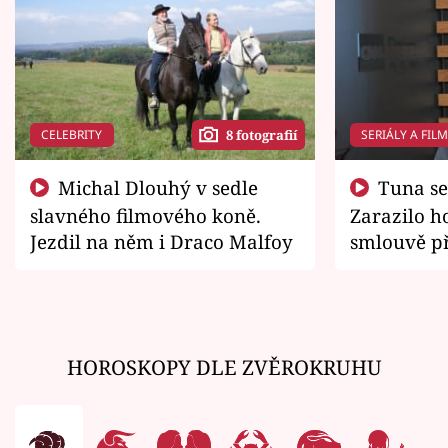
CELEBRITY
SERIÁLY A FIL
8 fotografií
Michal Dlouhý v sedle
Tuna se chtěl vrátit domů.
slavného filmového koně.
Zarazilo ho
Jezdil na něm i Draco Malfoy
smlouvě př
zemřít
HOROSKOPY DLE ZVĚROKRUHU