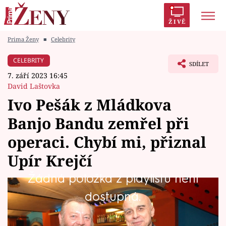
ŽIVĚ
Prima Ženy
■
Celebrity
Trendy:
Polabí
Inspekce
Prostřeno!
AYTO?
CELEBRITY
SDÍLET
Módní alarm
Zrádci
Proměny
7. září 2023 16:45
David Laštovka
Ivo Pešák z Mládkova
Banjo Bandu zemřel při
Témata
operaci. Chybí mi, přiznal
Celebrity
Upír Krejčí
Žádná položka z playlistu není
Vztahy
Ivo Pešák patřil mezi svérázné umělce.
dostupná.
Seriály
Uznávaný hudebník s vizáží nemotorného
týpka s plnovousem se nejvíce proslavil v