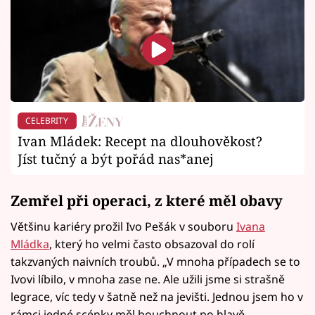
CELEBRITY
Ivan Mládek: Recept na dlouhověkost?
Jíst tučný a být pořád nas*anej
Zemřel při operaci, z které měl obavy
Většinu kariéry prožil Ivo Pešák v souboru
Ivana
Mládka
, který ho velmi často obsazoval do rolí
takzvaných naivních troubů. „V mnoha případech se to
Ivovi líbilo, v mnoha zase ne. Ale užili jsme si strašně
legrace, víc tedy v šatně než na jevišti. Jednou jsem ho v
rámci jedné scénky měl bouchnout po hlavě