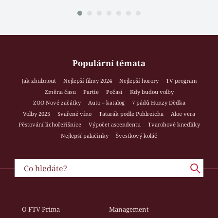
Populární témata
Jak zhubnout
Nejlepší filmy 2024
Nejlepší horory
TV program
Změna času
Partie
Počasí
Kdy budou volby
ZOO Nové začátky
Auto – katalog
7 pádů Honzy Dědka
Volby 2025
Svařené víno
Tatarák podle Pohlreicha
Aloe vera
Pěstování lichořeřišnice
Výpočet ascendentu
Tvarohové knedlíky
Nejlepší palačinky
Švestkový koláč
O FTV Prima
Management