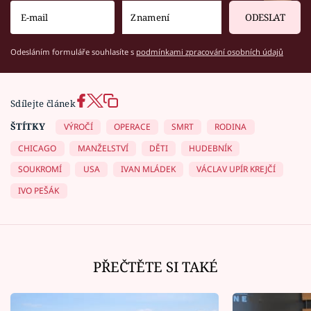
ODESLAT
Odesláním formuláře souhlasíte s
podmínkami zpracování osobních údajů
Sdílejte článek
ŠTÍTKY
VÝROČÍ
OPERACE
SMRT
RODINA
CHICAGO
MANŽELSTVÍ
DĚTI
HUDEBNÍK
SOUKROMÍ
USA
IVAN MLÁDEK
VÁCLAV UPÍR KREJČÍ
IVO PEŠÁK
PŘEČTĚTE SI TAKÉ