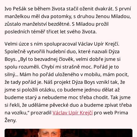
Ivo Pešák se během života stačil oženit dvakrát. S první
manželkou měl dva potomky, s druhou ženou Miladou,
zůstalo manželství bezdětné. S Miladou prožil
posledních téměř třicet let svého života.
Velmi úzce s ním spolupracoval Václav Upír Krejčí.
Společně vytvořili hudební duo, které nazvali Dýza
Boys. „Byl to bezvadnej člověk, velmi dobře jsme si
spolu rozuměli. Chybí mi strašně moc. Pořád je to
silný... Mám ho pořád uloženého v mobilu, mám pocit,
že tady pořád je. Náš projekt Dýza Boys vznikl tak, že
jsme si položili otázku, co budeme jednou dělat až
budeme starý a nebudeme moc třeba chodit. Tak jsme
si řekli, že uděláme pěvecké duo a budeme zpívat třeba
na vozíku,“ prozradil
Václav Upír Krejčí
pro web Prima
Ženy.