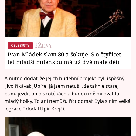
CELEBRITY
Ivan Mládek slaví 80 a šokuje. S o čtyřicet
let mladší milenkou má už dvě malé děti
A nutno dodat, že jejich hudební projekt byl úspěšný.
„Ivo říkával: ‚Upíre, já jsem netušil, že takhle starej
budu jezdit po diskotékách a budou mě milovat tak
mladý holky. To ani nemůžu říct doma!‘ Byla s ním velká
legrace,“ dodal Upír Krejčí.