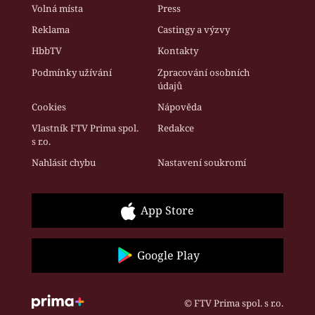
Volná místa
Press
Reklama
Castingy a výzvy
HbbTV
Kontakty
Podmínky užívání
Zpracování osobních
údajů
Cookies
Nápověda
Vlastník FTV Prima spol.
Redakce
s r.o.
Nahlásit chybu
Nastavení soukromí
App Store
Google Play
© FTV Prima spol. s r.o.