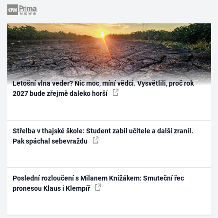
Letošní vlna veder? Nic moc, míní vědci. Vysvětlili, proč rok
2027 bude zřejmě daleko horší
Střelba v thajské škole: Student zabil učitele a další zranil.
Pak spáchal sebevraždu
Poslední rozloučení s Milanem Knížákem: Smuteční řec
pronesou Klaus i Klempíř