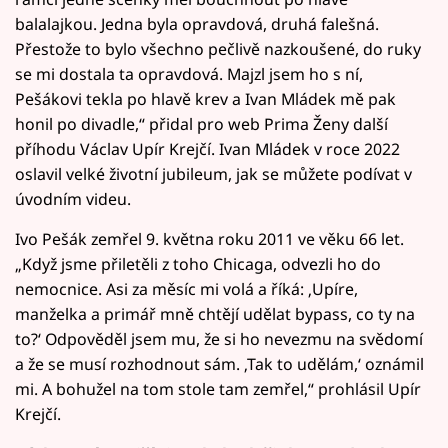
balalajkou. Jedna byla opravdová, druhá falešná.
Přestože to bylo všechno pečlivě nazkoušené, do ruky
se mi dostala ta opravdová. Majzl jsem ho s ní,
Pešákovi tekla po hlavě krev a Ivan Mládek mě pak
honil po divadle,“ přidal pro web Prima Ženy další
příhodu Václav Upír Krejčí. Ivan Mládek v roce 2022
oslavil velké životní jubileum, jak se můžete podívat v
úvodním videu.
Ivo Pešák zemřel 9. května roku 2011 ve věku 66 let.
„Když jsme přiletěli z toho Chicaga, odvezli ho do
nemocnice. Asi za měsíc mi volá a říká: ‚Upíre,
manželka a primář mně chtějí udělat bypass, co ty na
to?‘ Odpověděl jsem mu, že si ho nevezmu na svědomí
a že se musí rozhodnout sám. ‚Tak to udělám,‘ oznámil
mi. A bohužel na tom stole tam zemřel,“ prohlásil Upír
Krejčí.