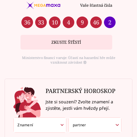
Vaše šťastná čísla
36
33
10
4
9
46
2
ZKUSTE ŠTĚSTÍ
Ministerstvo financí varuje: Účastí na hazardní hře může
vzniknout závislost ⑱
PARTNERSKÝ HOROSKOP
Jste si souzení? Zvolte znamení a
zjistěte, jestli vám hvězdy přejí.