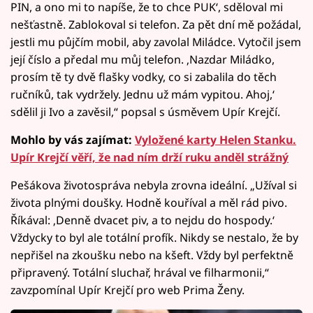
PIN, a ono mi to napíše, že to chce PUK‘, sděloval mi
nešťastně. Zablokoval si telefon. Za pět dní mě požádal,
jestli mu půjčím mobil, aby zavolal Miládce. Vytočil jsem
její číslo a předal mu můj telefon. ‚Nazdar Miládko,
prosím tě ty dvě flašky vodky, co si zabalila do těch
ručníků, tak vydržely. Jednu už mám vypitou. Ahoj,‘
sdělil ji Ivo a zavěsil,“ popsal s úsměvem Upír Krejčí.
Mohlo by vás zajímat:
Vyložené karty Helen Stanku.
Upír Krejčí věří, že nad ním drží ruku anděl strážný
Pešákova životospráva nebyla zrovna ideální. „Užíval si
života plnými doušky. Hodně kouříval a měl rád pivo.
Říkával: ‚Denně dvacet piv, a to nejdu do hospody.‘
Vždycky to byl ale totální profík. Nikdy se nestalo, že by
nepřišel na zkoušku nebo na kšeft. Vždy byl perfektně
připravený. Totální sluchař, hrával ve filharmonii,“
zavzpomínal Upír Krejčí pro web Prima Ženy.