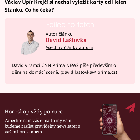
Václav Upír Krejčí si nechal vyložit karty od Helen
Stanku. Co ho čeká?
Failed to fetch
Autor článku
David Laštovka
Všechny články autora
David v rámci CNN Prima NEWS píše především o
dění na domácí scéně. (david.lastovka@iprima.cz)
Horoskop vždy po ruce
Zanechte nám váš e-mail a my vám
budeme zasílat pravidelný newsletter s
vaším horoskopem.