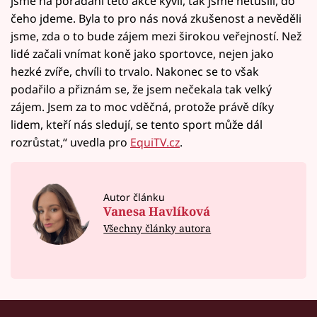
jsme na pořádání této akce kývli, tak jsme netušili, do
čeho jdeme. Byla to pro nás nová zkušenost a nevěděli
jsme, zda o to bude zájem mezi širokou veřejností. Než
lidé začali vnímat koně jako sportovce, nejen jako
hezké zvíře, chvíli to trvalo. Nakonec se to však
podařilo a přiznám se, že jsem nečekala tak velký
zájem. Jsem za to moc vděčná, protože právě díky
lidem, kteří nás sledují, se tento sport může dál
rozrůstat,“ uvedla pro
EquiTV.cz
.
Autor článku
Vanesa Havlíková
Všechny články autora