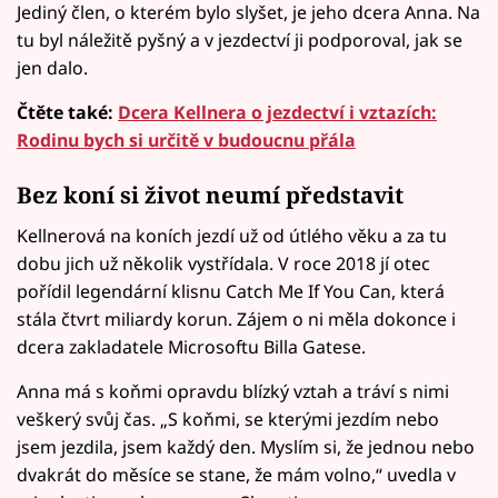
Jediný člen, o kterém bylo slyšet, je jeho dcera Anna. Na
tu byl náležitě pyšný a v jezdectví ji podporoval, jak se
jen dalo.
Čtěte také:
Dcera Kellnera o jezdectví i vztazích:
Rodinu bych si určitě v budoucnu přála
Bez koní si život neumí představit
Kellnerová na koních jezdí už od útlého věku a za tu
dobu jich už několik vystřídala. V roce 2018 jí otec
pořídil legendární klisnu Catch Me If You Can, která
stála čtvrt miliardy korun. Zájem o ni měla dokonce i
dcera zakladatele Microsoftu Billa Gatese.
Anna má s koňmi opravdu blízký vztah a tráví s nimi
veškerý svůj čas. „S koňmi, se kterými jezdím nebo
jsem jezdila, jsem každý den. Myslím si, že jednou nebo
dvakrát do měsíce se stane, že mám volno,“ uvedla v