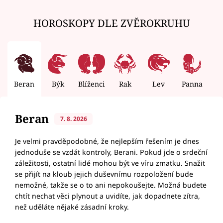
HOROSKOPY DLE ZVĚROKRUHU
Beran
Býk
Blíženci
Rak
Lev
Panna
V
Beran
7. 8. 2026
Je velmi pravděpodobné, že nejlepším řešením je dnes
jednoduše se vzdát kontroly, Berani. Pokud jde o srdeční
záležitosti, ostatní lidé mohou být ve víru zmatku. Snažit
se přijít na kloub jejich duševnímu rozpoložení bude
nemožné, takže se o to ani nepokoušejte. Možná budete
chtít nechat věci plynout a uvidíte, jak dopadnete zítra,
než uděláte nějaké zásadní kroky.