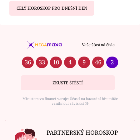
CELÝ HOROSKOP PRO DNEŠNÍ DEN
Vaše šťastná čísla
36
33
10
4
9
46
2
ZKUSTE ŠTĚSTÍ
Ministerstvo financí varuje: Účastí na hazardní hře může
vzniknout závislost ⑱
PARTNERSKÝ HOROSKOP