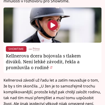
minulosti v rozhovoru pro Showtime.
SHOWTIME
Kellnerova dcera bojovala s tlakem
diváků. Není lehké závodit, řekla a
promluvila o rodině
Kellnerová závodí už řadu let a zatím neuvažuje o tom,
že by s tím skončila. „U žen je to samozřejmě trochu
komplikovanější, protože když pak chtějí založit rodinu,
tak nad tím musí přemýšlet a musí tomu uzpůsobit
život. Ale jinak jezdectví věkově nijak omezené není.