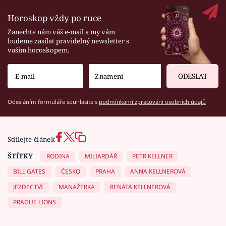
Horoskop vždy po ruce
Zanechte nám váš e-mail a my vám
budeme zasílat pravidelný newsletter s
vaším horoskopem.
ODESLAT
Odesláním formuláře souhlasíte s
podmínkami zpracování osobních údajů
Sdílejte článek
ŠTÍTKY
RODINA
MILIARDÁŘ
PETR KELLNER
BILL GATES
ČESKO
PRAHA
ANNA KELLNEROVÁ
JEZDECTVÍ
MANAŽERKA
RENÁTA KELLNEROVÁ
PRAGUE LIONS