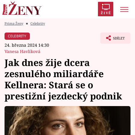
ŽIVĚ
Prima Ženy
■
Celebrity
Trendy:
Polabí
Inspekce
Prostřeno!
AYTO?
CELEBRITY
SDÍLET
Módní alarm
Zrádci
Proměny
24. března 2024 14:30
Vanesa Havlíková
Jak dnes žije dcera
zesnulého miliardáře
Témata
Kellnera: Stará se o
Celebrity
prestižní jezdecký podnik
Vztahy
Seriály