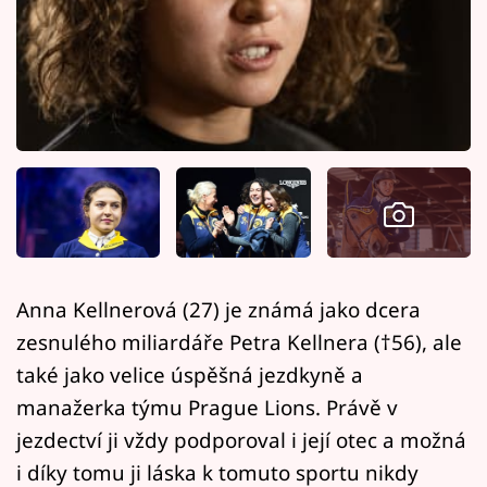
Horoskopy
Sledujte prima+
Filmový festival Karlovy Vary
Pořady
Mámy sobě
Přihlášení
Anna Kellnerová (27) je známá jako dcera
zesnulého miliardáře Petra Kellnera (†56), ale
Sledujte nás
také jako velice úspěšná jezdkyně a
manažerka týmu Prague Lions. Právě v
jezdectví ji vždy podporoval i její otec a možná
i díky tomu ji láska k tomuto sportu nikdy