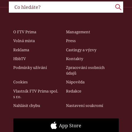
O FTV Prima
Management
Volná místa
Press
Reklama
Castingy a výzvy
HbbTV
Kontakty
Podmínky užívání
Zpracování osobních
údajů
Cookies
Nápověda
Vlastník FTV Prima spol.
Redakce
s r.o.
Nahlásit chybu
Nastavení soukromí
App Store