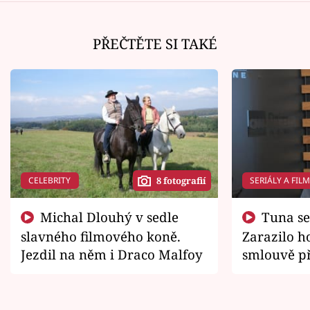
PŘEČTĚTE SI TAKÉ
CELEBRITY
SERIÁLY A FIL
8 fotografií
Michal Dlouhý v sedle
Tuna se chtěl vrátit domů.
slavného filmového koně.
Zarazilo ho
Jezdil na něm i Draco Malfoy
smlouvě př
zemřít