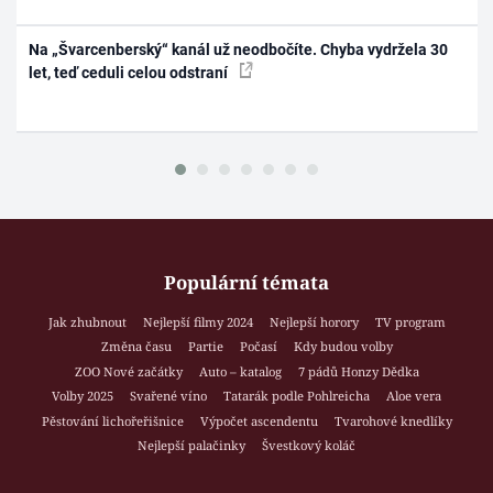
Na „Švarcenberský“ kanál už neodbočíte. Chyba vydržela 30
let, teď ceduli celou odstraní
Populární témata
Jak zhubnout
Nejlepší filmy 2024
Nejlepší horory
TV program
Změna času
Partie
Počasí
Kdy budou volby
ZOO Nové začátky
Auto – katalog
7 pádů Honzy Dědka
Volby 2025
Svařené víno
Tatarák podle Pohlreicha
Aloe vera
Pěstování lichořeřišnice
Výpočet ascendentu
Tvarohové knedlíky
Nejlepší palačinky
Švestkový koláč