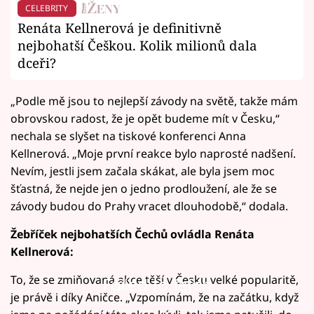
CELEBRITY
Renáta Kellnerová je definitivně
nejbohatší Češkou. Kolik milionů dala
dceři?
„Podle mě jsou to nejlepší závody na světě, takže mám
obrovskou radost, že je opět budeme mít v Česku,“
nechala se slyšet na tiskové konferenci Anna
Kellnerová. „Moje první reakce bylo naprosté nadšení.
Nevím, jestli jsem začala skákat, ale byla jsem moc
šťastná, že nejde jen o jedno prodloužení, ale že se
závody budou do Prahy vracet dlouhodobě,“ dodala.
Žebříček nejbohatších Čechů ovládla Renáta
Kellnerová:
To, že se zmiňovaná akce těší v Česku velké popularitě,
Failed to fetch
je právě i díky Aničce. „Vzpomínám, že na začátku, když