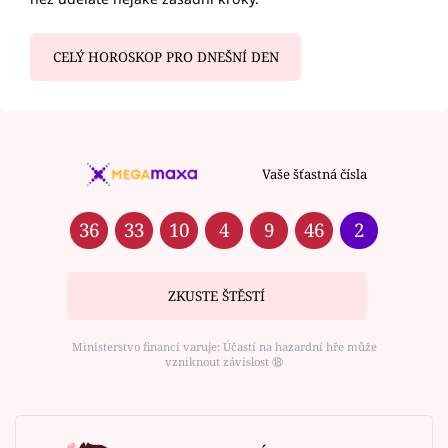
CELÝ HOROSKOP PRO DNEŠNÍ DEN
Vaše šťastná čísla
36
33
10
4
9
46
2
ZKUSTE ŠTĚSTÍ
Ministerstvo financí varuje: Účastí na hazardní hře může
vzniknout závislost ⑱