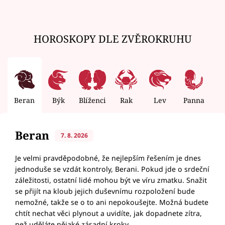
HOROSKOPY DLE ZVĚROKRUHU
Beran
Býk
Blíženci
Rak
Lev
Panna
V
Beran
7. 8. 2026
Je velmi pravděpodobné, že nejlepším řešením je dnes
jednoduše se vzdát kontroly, Berani. Pokud jde o srdeční
záležitosti, ostatní lidé mohou být ve víru zmatku. Snažit
se přijít na kloub jejich duševnímu rozpoložení bude
nemožné, takže se o to ani nepokoušejte. Možná budete
chtít nechat věci plynout a uvidíte, jak dopadnete zítra,
než uděláte nějaké zásadní kroky.