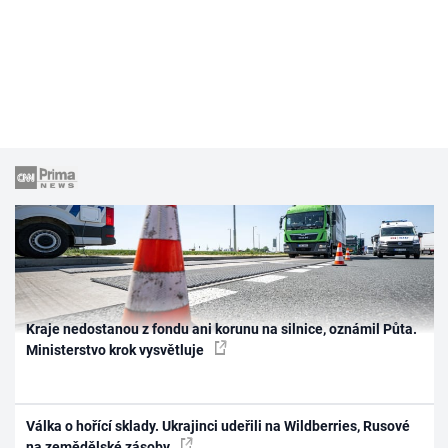
Kraje nedostanou z fondu ani korunu na silnice, oznámil Půta.
Ministerstvo krok vysvětluje
Válka o hořící sklady. Ukrajinci udeřili na Wildberries, Rusové
na zemědělské zásoby