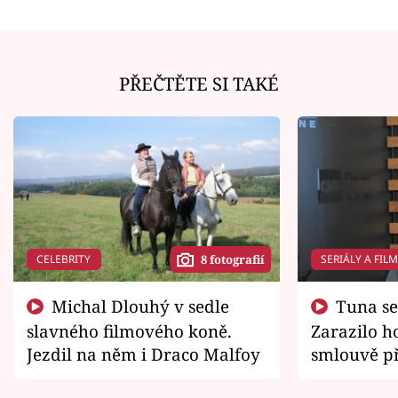
PŘEČTĚTE SI TAKÉ
CELEBRITY
SERIÁLY A FIL
8 fotografií
Michal Dlouhý v sedle
Tuna se chtěl vrátit domů.
slavného filmového koně.
Zarazilo ho
Jezdil na něm i Draco Malfoy
smlouvě př
zemřít