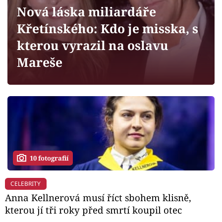
Horoskopy
Nová láska miliardáře
Sledujte prima+
Křetínského: Kdo je misska, s
kterou vyrazil na oslavu
Filmový festival Karlovy Vary
Mareše
Pořady
Mámy sobě
Přihlášení
10 fotografií
Sledujte nás
CELEBRITY
Anna Kellnerová musí říct sbohem klisně,
kterou jí tři roky před smrtí koupil otec