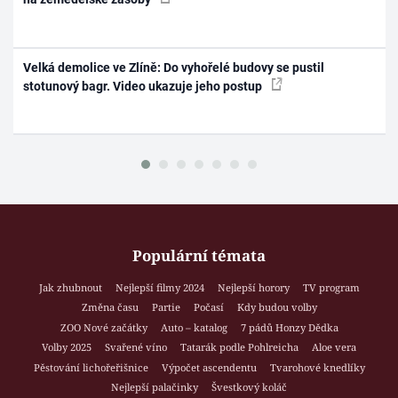
Velká demolice ve Zlíně: Do vyhořelé budovy se pustil
stotunový bagr. Video ukazuje jeho postup
Populární témata
Jak zhubnout
Nejlepší filmy 2024
Nejlepší horory
TV program
Změna času
Partie
Počasí
Kdy budou volby
ZOO Nové začátky
Auto – katalog
7 pádů Honzy Dědka
Volby 2025
Svařené víno
Tatarák podle Pohlreicha
Aloe vera
Pěstování lichořeřišnice
Výpočet ascendentu
Tvarohové knedlíky
Nejlepší palačinky
Švestkový koláč