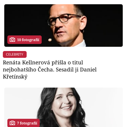
10 fotografií
CELEBRITY
Renáta Kellnerová přišla o titul
nejbohatšího Čecha. Sesadil ji Daniel
Křetínský
7 fotografií