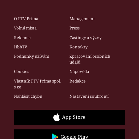
O FTV Prima
Management
Volná místa
Press
Reklama
Castingy a výzvy
HbbTV
Kontakty
Podmínky užívání
Zpracování osobních
údajů
Cookies
Nápověda
Vlastník FTV Prima spol.
Redakce
s r.o.
Nahlásit chybu
Nastavení soukromí
App Store
Google Play