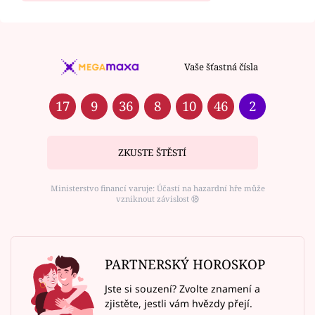
Vaše šťastná čísla
17
9
36
8
10
46
2
ZKUSTE ŠTĚSTÍ
Ministerstvo financí varuje: Účastí na hazardní hře může
vzniknout závislost ⑱
PARTNERSKÝ HOROSKOP
Jste si souzení? Zvolte znamení a
zjistěte, jestli vám hvězdy přejí.