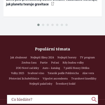
jak planetu tvaruje gravitace
Populární témata
Jak zhubnout
Nejlepší filmy 2024
Nejlepší horory
TV program
Změna času
Partie
Počasí
Kdy budou volby
ZOO Nové začátky
Auto – katalog
7 pádů Honzy Dědka
Volby 2025
Svařené víno
Tatarák podle Pohlreicha
Aloe vera
Pěstování lichořeřišnice
Výpočet ascendentu
Tvarohové knedlíky
Nejlepší palačinky
Švestkový koláč