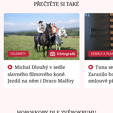
PŘEČTĚTE SI TAKÉ
CELEBRITY
SERIÁLY A FIL
8 fotografií
Michal Dlouhý v sedle
Tuna se chtěl vrátit domů.
slavného filmového koně.
Zarazilo ho
Jezdil na něm i Draco Malfoy
smlouvě př
zemřít
HOROSKOPY DLE ZVĚROKRUHU