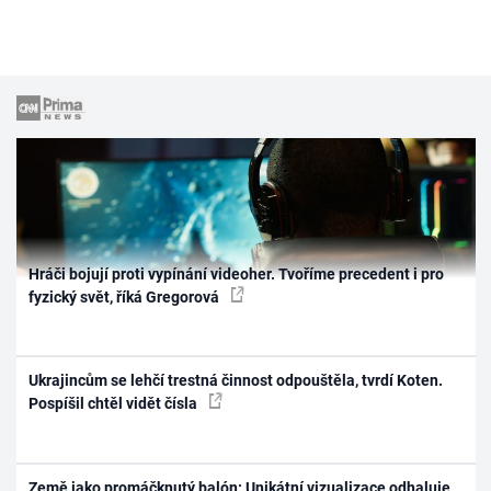
Hráči bojují proti vypínání videoher. Tvoříme precedent i pro
fyzický svět, říká Gregorová
Ukrajincům se lehčí trestná činnost odpouštěla, tvrdí Koten.
Pospíšil chtěl vidět čísla
Země jako promáčknutý balón: Unikátní vizualizace odhaluje,