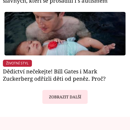
slavných, kteří se prosadili i s autismem
ŽIVOTNÍ STYL
Dědictví nečekejte! Bill Gates i Mark
Zuckerberg odřízli děti od peněz. Proč?
ZOBRAZIT DALŠÍ