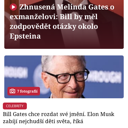
Horoskopy
Zhnusená Melinda Gates o
Sledujte prima+
exmanželovi: Bill by měl
zodpovědět otázky okolo
Filmový festival Karlovy Vary
Epsteina
Pořady
Mámy sobě
Přihlášení
7 fotografií
Sledujte nás
CELEBRITY
Bill Gates chce rozdat své jmění. Elon Musk
zabíjí nejchudší děti světa, říká