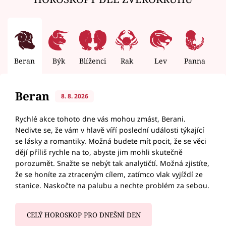
Beran
Býk
Blíženci
Rak
Lev
Panna
V
Beran
8. 8. 2026
Rychlé akce tohoto dne vás mohou zmást, Berani.
Nedivte se, že vám v hlavě víří poslední události týkající
se lásky a romantiky. Možná budete mít pocit, že se věci
dějí příliš rychle na to, abyste jim mohli skutečně
porozumět. Snažte se nebýt tak analytičtí. Možná zjistíte,
že se honíte za ztraceným cílem, zatímco vlak vyjíždí ze
stanice. Naskočte na palubu a nechte problém za sebou.
CELÝ HOROSKOP PRO DNEŠNÍ DEN