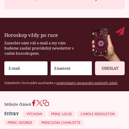
Horoskop vždy po ruce
Zanechte nám váš e-mail a my vám
budeme zasílat pravidelný newsletter s
vaším horoskopem.
ODESLAT
Odesláním formuláře souhlasíte s
podmínkami zpracování osobních údajů
Sdílejte článek
ŠTÍTKY
VÝCHOVA
PRINC LOUIS
CAROLE MIDDLETON
PRINC GEORGE
PRINCEZNA CHARLOTTE