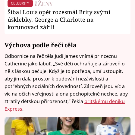
CELEBRITY
Šibal Louis opět rozesmál Brity svými
úšklebky. George a Charlotte na
korunovaci zářili
Výchova podle řeči těla
Odbornice na řeč těla Judi James vnímá princeznu
Catherine jako labuť. „Své děti ochraňuje a zároveň o
ně s láskou pečuje. Když je to potřeba, umí ustoupit,
aby jim dala prostor k budování nezávislosti a
potřebných sociálních dovedností. Zároveň jsou víc a
víc na očích veřejnosti a ona pochopitelně nechce, aby
ztratily dětskou přirozenost,“ řekla
britskému deníku
Express
.