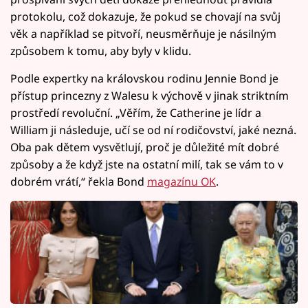
protokolu, což dokazuje, že pokud se chovají na svůj
věk a například se pitvoří, neusměrňuje je násilným
způsobem k tomu, aby byly v klidu.
Podle expertky na královskou rodinu Jennie Bond je
přístup princezny z Walesu k výchově v jinak striktním
prostředí revoluční. „Věřím, že Catherine je lídr a
William ji následuje, učí se od ní rodičovství, jaké nezná.
Oba pak dětem vysvětlují, proč je důležité mít dobré
způsoby a že když jste na ostatní milí, tak se vám to v
dobrém vrátí,“ řekla Bond
magazínu OK
.