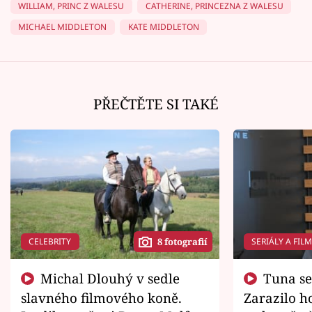
WILLIAM, PRINC Z WALESU
CATHERINE, PRINCEZNA Z WALESU
MICHAEL MIDDLETON
KATE MIDDLETON
PŘEČTĚTE SI TAKÉ
CELEBRITY
SERIÁLY A FIL
8 fotografií
Michal Dlouhý v sedle
Tuna se chtěl vrátit domů.
slavného filmového koně.
Zarazilo ho