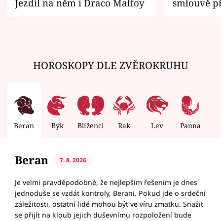
Jezdil na něm i Draco Malfoy
smlouvě př
zemřít
HOROSKOPY DLE ZVĚROKRUHU
Beran
Býk
Blíženci
Rak
Lev
Panna
V
Beran
7. 8. 2026
Je velmi pravděpodobné, že nejlepším řešením je dnes
jednoduše se vzdát kontroly, Berani. Pokud jde o srdeční
záležitosti, ostatní lidé mohou být ve víru zmatku. Snažit
se přijít na kloub jejich duševnímu rozpoložení bude