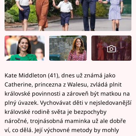
Horoskopy
Sledujte prima+
Filmový festival Karlovy Vary
Pořady
Mámy sobě
Kate Middleton (41), dnes už známá jako
Přihlášení
Catherine, princezna z Walesu, zvládá plnit
královské povinnosti a zároveň být matkou na
plný úvazek. Vychovávat děti v nejsledovanější
Sledujte nás
královské rodině světa je bezpochyby
náročné, trojnásobná maminka už ale dobře
ví, co dělá. Její výchovné metody by mohly