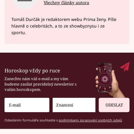
Všechny články autora
Tomáš Durčák je redaktorem webu Prima ženy. Píše
hlavně o celebritách, a to ze showbyznysu i ze
sportu.
Horoskop vždy po ruce
Zanechte nám váš e-mail a my vám
budeme zasílat pravidelný newsletter s
vaším horoskopem.
ODESLAT
Odesláním formuláře souhlasíte s
podmínkami zpracování osobních údajů