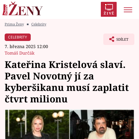
ŽIVĚ
Prima Ženy
■
Celebrity
Trendy:
Polabí
Inspekce
Prostřeno!
AYTO?
CELEBRITY
SDÍLET
Módní alarm
Zrádci
Proměny
7. března 2025 12:00
Tomáš Durčák
Kateřina Kristelová slaví.
Pavel Novotný jí za
Témata
kyberšikanu musí zaplatit
Celebrity
čtvrt milionu
Vztahy
Seriály