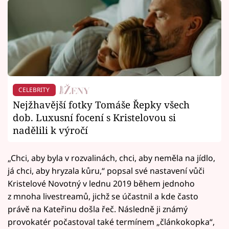
CELEBRITY
Nejžhavější fotky Tomáše Řepky všech
dob. Luxusní focení s Kristelovou si
nadělili k výročí
„Chci, aby byla v rozvalinách, chci, aby neměla na jídlo,
já chci, aby hryzala kůru,“ popsal své nastavení vůči
Kristelové Novotný v lednu 2019 během jednoho
z mnoha livestreamů, jichž se účastnil a kde často
právě na Kateřinu došla řeč. Následně ji známý
provokatér počastoval také termínem „článkokopka“,