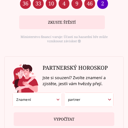
36
33
10
4
9
46
2
ZKUSTE ŠTĚSTÍ
Ministerstvo financí varuje: Účastí na hazardní hře může
vzniknout závislost ⑱
PARTNERSKÝ HOROSKOP
Jste si souzení? Zvolte znamení a
zjistěte, jestli vám hvězdy přejí.
VYPOČÍTAT