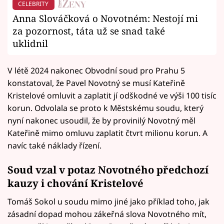
CELEBRITY
Anna Slováčková o Novotném: Nestojí mi
za pozornost, táta už se snad také
uklidnil
V létě 2024 nakonec Obvodní soud pro Prahu 5
konstatoval, že Pavel Novotný se musí Kateřině
Kristelové omluvit a zaplatit jí odškodné ve výši 100 tisíc
korun. Odvolala se proto k Městskému soudu, který
nyní nakonec usoudil, že by provinilý Novotný měl
Kateřině mimo omluvu zaplatit čtvrt milionu korun. A
navíc také náklady řízení.
Soud vzal v potaz Novotného předchozí
kauzy i chování Kristelové
Tomáš Sokol u soudu mimo jiné jako příklad toho, jak
zásadní dopad mohou zákeřná slova Novotného mít,