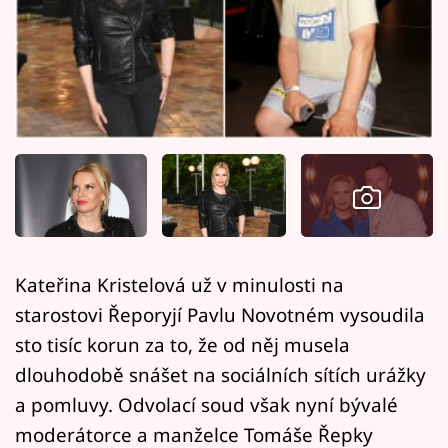
Horoskopy
Sledujte prima+
Filmový festival Karlovy Vary
Pořady
Mámy sobě
Přihlášení
Kateřina Kristelová už v minulosti na
starostovi Řeporyjí Pavlu Novotném vysoudila
Sledujte nás
sto tisíc korun za to, že od něj musela
dlouhodobě snášet na sociálních sítích urážky
a pomluvy. Odvolací soud však nyní bývalé
moderátorce a manželce Tomáše Řepky