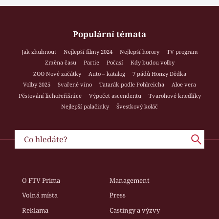
Populární témata
Jak zhubnout
Nejlepší filmy 2024
Nejlepší horory
TV program
Změna času
Partie
Počasí
Kdy budou volby
ZOO Nové začátky
Auto – katalog
7 pádů Honzy Dědka
Volby 2025
Svařené víno
Tatarák podle Pohlreicha
Aloe vera
Pěstování lichořeřišnice
Výpočet ascendentu
Tvarohové knedlíky
Nejlepší palačinky
Švestkový koláč
O FTV Prima
Management
Volná místa
Press
Reklama
Castingy a výzvy