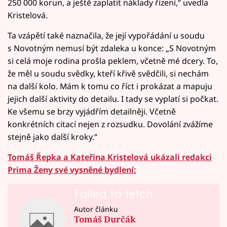
250 000 korun, a ještě zaplatit náklady řízení,“ uvedla
Kristelová.
Ta vzápětí také naznačila, že její vypořádání u soudu
s Novotným nemusí být zdaleka u konce: „S Novotným
si celá moje rodina prošla peklem, včetně mé dcery. To,
že měl u soudu svědky, kteří křivě svědčili, si nechám
na další kolo. Mám k tomu co říct i prokázat a mapuju
jejich další aktivity do detailu. I tady se vyplatí si počkat.
Ke všemu se brzy vyjádřím detailněji. Včetně
konkrétních citací nejen z rozsudku. Dovolání zvážíme
stejně jako další kroky.“
Tomáš Řepka a Kateřina Kristelová ukázali redakci
Prima Ženy své vysněné bydlení:
Failed to fetch
Autor článku
Tomáš Durčák