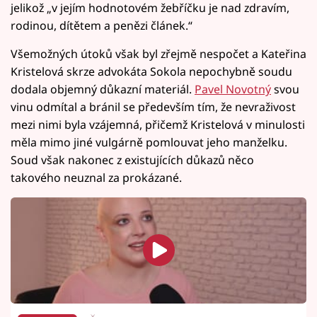
jelikož „v jejím hodnotovém žebříčku je nad zdravím,
rodinou, dítětem a penězi článek.“
Všemožných útoků však byl zřejmě nespočet a Kateřina
Kristelová skrze advokáta Sokola nepochybně soudu
dodala objemný důkazní materiál.
Pavel Novotný
svou
vinu odmítal a bránil se především tím, že nevraživost
mezi nimi byla vzájemná, přičemž Kristelová v minulosti
měla mimo jiné vulgárně pomlouvat jeho manželku.
Soud však nakonec z existujících důkazů něco
takového neuznal za prokázané.