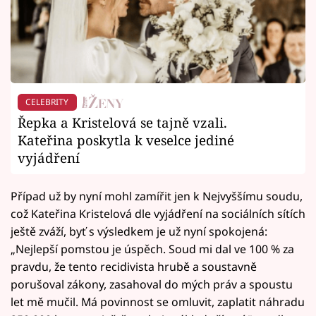
CELEBRITY
Řepka a Kristelová se tajně vzali.
Kateřina poskytla k veselce jediné
vyjádření
Případ už by nyní mohl zamířit jen k Nejvyššímu soudu,
což Kateřina Kristelová dle vyjádření na sociálních sítích
ještě zváží, byť s výsledkem je už nyní spokojená:
„Nejlepší pomstou je úspěch. Soud mi dal ve 100 % za
pravdu, že tento recidivista hrubě a soustavně
porušoval zákony, zasahoval do mých práv a spoustu
let mě mučil. Má povinnost se omluvit, zaplatit náhradu