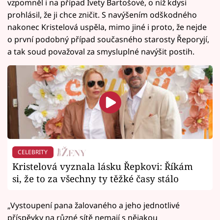
vzpomněl i na případ Ivety Bartošové, o níž kdysi
prohlásil, že ji chce zničit. S navýšením odškodného
nakonec Kristelová uspěla, mimo jiné i proto, že nejde
o první podobný případ současného starosty Řeporyjí,
a tak soud považoval za smysluplné navýšit postih.
CELEBRITY
Kristelová vyznala lásku Řepkovi: Říkám
si, že to za všechny ty těžké časy stálo
„Vystoupení pana žalovaného a jeho jednotlivé
příspěvky na různé sítě nemají s nějakou