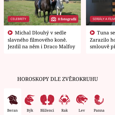
CELEBRITY
SERIÁLY A FIL
8 fotografií
Michal Dlouhý v sedle
Tuna se chtěl vrátit domů.
slavného filmového koně.
Zarazilo ho
Jezdil na něm i Draco Malfoy
smlouvě př
zemřít
HOROSKOPY DLE ZVĚROKRUHU
Beran
Býk
Blíženci
Rak
Lev
Panna
V