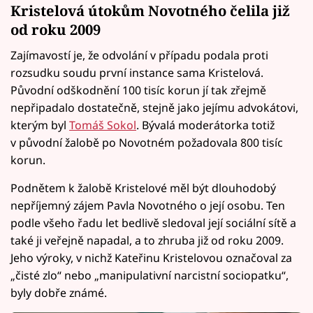
Kristelová útokům Novotného čelila již
od roku 2009
Zajímavostí je, že odvolání v případu podala proti
rozsudku soudu první instance sama Kristelová.
Původní odškodnění 100 tisíc korun jí tak zřejmě
nepřipadalo dostatečně, stejně jako jejímu advokátovi,
kterým byl
Tomáš Sokol
. Bývalá moderátorka totiž
v původní žalobě po Novotném požadovala 800 tisíc
korun.
Podnětem k žalobě Kristelové měl být dlouhodobý
nepříjemný zájem Pavla Novotného o její osobu. Ten
podle všeho řadu let bedlivě sledoval její sociální sítě a
také ji veřejně napadal, a to zhruba již od roku 2009.
Jeho výroky, v nichž Kateřinu Kristelovou označoval za
„čisté zlo“ nebo „manipulativní narcistní sociopatku“,
byly dobře známé.