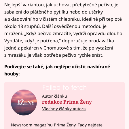
Nejlepší variantou, jak uchovat přebytečné pečivo, je
zabalení do plátěného pytlíku nebo do utěrky
a skladování ho v čistém chlebníku, ideálně při teplotě
okolo 18 stupňů. Další osvědčenou metodou je
mražení. „Když pečivo zmrazíte, vydrží opravdu dlouho.
Vyndáte, když je potřeba,“ doporučuje prodavačka
jedné z pekáren v Chomutově s tím, že po vytažení
z mrazáku je však potřeba pečivo rychle sníst.
Podívejte se také, jak nejlépe očistit nasbírané
houby:
Failed to fetch
Autor článku
redakce Prima Ženy
Všechny články autora
Newsroom magazínu Prima Ženy. Tady najdete