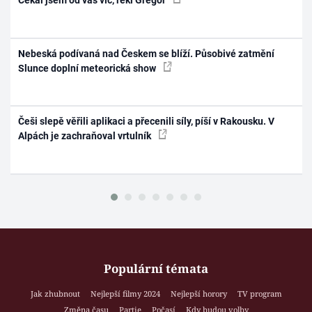
Čekal jsem od vás víc, řekl Gregor
Nebeská podívaná nad Českem se blíží. Působivé zatmění
Slunce doplní meteorická show
Češi slepě věřili aplikaci a přecenili síly, píší v Rakousku. V
Alpách je zachraňoval vrtulník
Populární témata
Jak zhubnout
Nejlepší filmy 2024
Nejlepší horory
TV program
Změna času
Partie
Počasí
Kdy budou volby