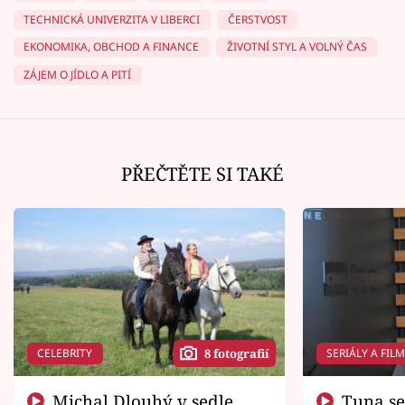
TECHNICKÁ UNIVERZITA V LIBERCI
ČERSTVOST
EKONOMIKA, OBCHOD A FINANCE
ŽIVOTNÍ STYL A VOLNÝ ČAS
ZÁJEM O JÍDLO A PITÍ
PŘEČTĚTE SI TAKÉ
CELEBRITY
SERIÁLY A FIL
8 fotografií
Michal Dlouhý v sedle
Tuna se chtěl vrátit domů.