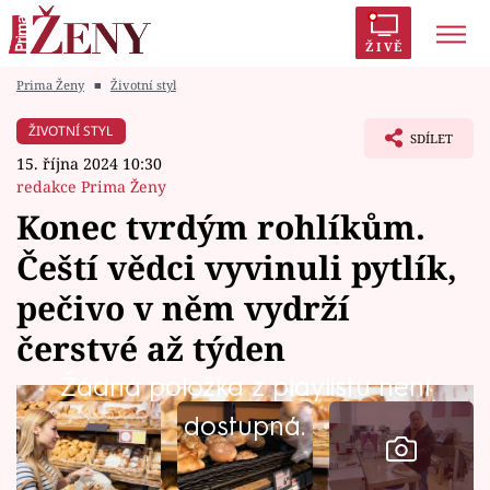
ŽIVĚ
Prima Ženy
■
Životní styl
Trendy:
Polabí
Inspekce
Prostřeno!
AYTO?
ŽIVOTNÍ STYL
SDÍLET
Módní alarm
Zrádci
Proměny
15. října 2024 10:30
redakce Prima Ženy
Konec tvrdým rohlíkům.
Čeští vědci vyvinuli pytlík,
Témata
pečivo v něm vydrží
Celebrity
čerstvé až týden
Žádná položka z playlistu není
Vztahy
dostupná.
Seriály