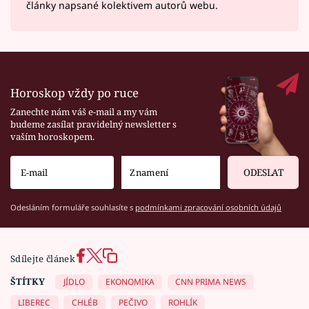
články napsané kolektivem autorů webu.
Horoskop vždy po ruce
Zanechte nám váš e-mail a my vám
budeme zasílat pravidelný newsletter s
vaším horoskopem.
ODESLAT
Odesláním formuláře souhlasíte s
podmínkami zpracování osobních údajů
Sdílejte článek
ŠTÍTKY
JÍDLO
EKONOMIKA
CNN PRIMA NEWS
LIBEREC
CHLÉB
PEČIVO
ROHLÍK