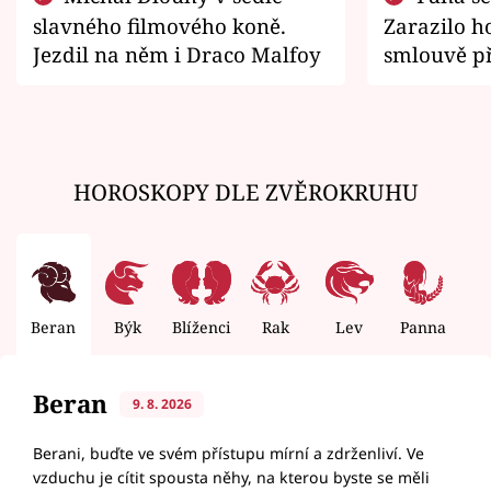
slavného filmového koně.
Zarazilo ho
Jezdil na něm i Draco Malfoy
smlouvě př
zemřít
HOROSKOPY DLE ZVĚROKRUHU
Beran
Býk
Blíženci
Rak
Lev
Panna
V
Beran
9. 8. 2026
Berani, buďte ve svém přístupu mírní a zdrženliví. Ve
vzduchu je cítit spousta něhy, na kterou byste se měli