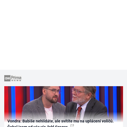
Vondra: Babiše nehlídáte, ale svítíte mu na uplácení voličů.