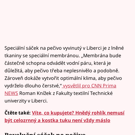
Speciální sáček na pečivo vyvinutý v Liberci je z lněné
tkaniny se speciální membránou. „Membrána bude
částečně schopna odvádět vodní páru, která je
důležitá, aby pečivo třeba neplesnivělo a podobně.
Zároveň dokáže vytvořit optimální klima, aby pečivo
vydrželo dlouho čerstvé,“
vysvětlil pro CNN Prima
NEWS
Roman Knížek z Fakulty textilní Technické
univerzity v Liberci.
Čtěte také:
Víte, co kupujete? Hnědý rohlík nemusí
být celozrnný a kostka tuku není vždy máslo
Revoluční sáček na pečivo