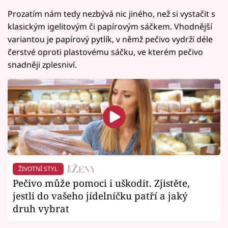
Prozatím nám tedy nezbývá nic jiného, než si vystačit s
klasickým igelitovým či papírovým sáčkem. Vhodnější
variantou je papírový pytlík, v němž pečivo vydrží déle
čerstvé oproti plastovému sáčku, ve kterém pečivo
snadněji zplesniví.
ŽIVOTNÍ STYL
Pečivo může pomoci i uškodit. Zjistěte,
jestli do vašeho jídelníčku patří a jaký
druh vybrat