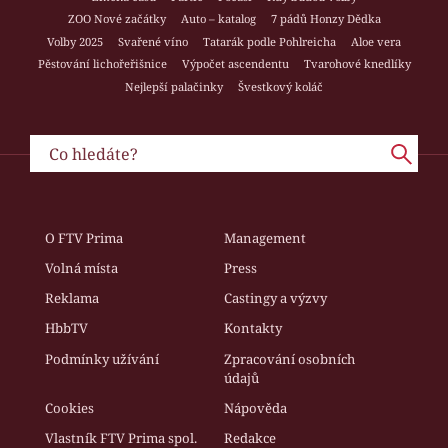
ZOO Nové začátky
Auto – katalog
7 pádů Honzy Dědka
Volby 2025
Svařené víno
Tatarák podle Pohlreicha
Aloe vera
Pěstování lichořeřišnice
Výpočet ascendentu
Tvarohové knedlíky
Nejlepší palačinky
Švestkový koláč
O FTV Prima
Management
Volná místa
Press
Reklama
Castingy a výzvy
HbbTV
Kontakty
Podmínky užívání
Zpracování osobních
údajů
Cookies
Nápověda
Vlastník FTV Prima spol.
Redakce