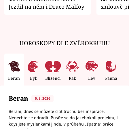
Jezdil na něm i Draco Malfoy
smlouvě př
zemřít
HOROSKOPY DLE ZVĚROKRUHU
Beran
Býk
Blíženci
Rak
Lev
Panna
V
Beran
6. 8. 2026
Berani, dnes se můžete cítit trochu bez inspirace.
Nenechte se odradit. Pusťte se do jakéhokoli projektu, i
když jste myšlenkami jinde. V průběhu „špatné“ práce,