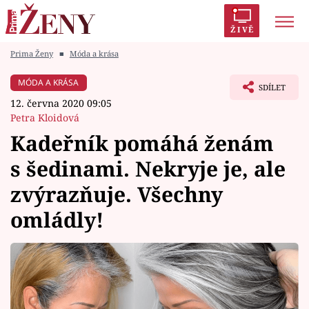
ŽIVĚ
Prima Ženy
■
Móda a krása
Trendy:
Polabí
Inspekce
Prostřeno!
AYTO?
MÓDA A KRÁSA
SDÍLET
Módní alarm
Zrádci
Proměny
12. června 2020 09:05
Petra Kloidová
Kadeřník pomáhá ženám
s šedinami. Nekryje je, ale
Témata
zvýrazňuje. Všechny
Celebrity
omládly!
Vztahy
Seriály