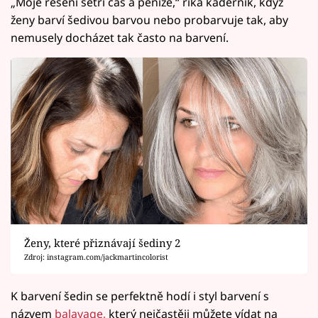
„Moje řešení šetří čas a peníze,“ říká kadeřník, když
ženy barví šedivou barvou nebo probarvuje tak, aby
nemusely docházet tak často na barvení.
Ženy, které přiznávají šediny 2
Zdroj: instagram.com/jackmartincolorist
K barvení šedin se perfektně hodí i styl barvení s
názvem
balayage,
který nejčastěji můžete vídat na