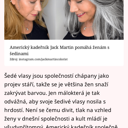
Horoskopy
Sledujte prima+
Filmový festival Karlovy Vary
Pořady
Americký kadeřník Jack Martin pomáhá ženám s
šedinami
Mámy sobě
Zdroj: instagram.com/jackmartincolorist
Přihlášení
Šedé vlasy jsou společností chápany jako
projev stáří, takže se je většina žen snaží
zakrývat barvou. Jen málokterá je tak
Sledujte nás
odvážná, aby svoje šedivé vlasy nosila s
hrdostí. Není se čemu divit, tlak na vzhled
ženy v dnešní společnosti a kult mládí je
všudypřítomný. Americký kadeřník společně