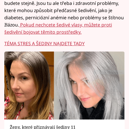
budete stejně. Jsou tu ale třeba i zdravotní problémy,
které mohou způsobit předčasné šedivění, jako je
diabetes, perniciózní anémie nebo problémy se štítnou
žlázou.
Pokud nechcete šedivé vlasy, můžete proti
šedivění bojovat těmito prostředky.
TÉMA STRES A ŠEDINY NAJDETE TADY
Ženy, které přiznávají šediny 11