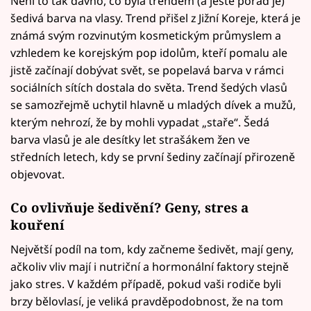
Není to tak dávno, co byla trendem (a ještě pořád je)
šedivá barva na vlasy. Trend přišel z Jižní Koreje, která je
známá svým rozvinutým kosmetickým průmyslem a
vzhledem ke korejským pop idolům, kteří pomalu ale
jistě začínají dobývat svět, se popelavá barva v rámci
sociálních sítích dostala do světa. Trend šedých vlasů
se samozřejmě uchytil hlavně u mladých dívek a mužů,
kterým nehrozí, že by mohli vypadat „staře“. Šedá
barva vlasů je ale desítky let strašákem žen ve
středních letech, kdy se první šediny začínají přirozeně
objevovat.
Co ovlivňuje šedivění? Geny, stres a
kouření
Největší podíl na tom, kdy začneme šedivět, mají geny,
ačkoliv vliv mají i nutriční a hormonální faktory stejně
jako stres. V každém případě, pokud vaši rodiče byli
brzy bělovlasí, je veliká pravděpodobnost, že na tom