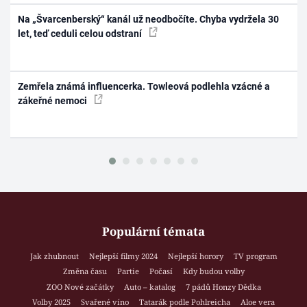
Na „Švarcenberský“ kanál už neodbočíte. Chyba vydržela 30
let, teď ceduli celou odstraní
Zemřela známá influencerka. Towleová podlehla vzácné a
zákeřné nemoci
Populární témata
Jak zhubnout
Nejlepší filmy 2024
Nejlepší horory
TV program
Změna času
Partie
Počasí
Kdy budou volby
ZOO Nové začátky
Auto – katalog
7 pádů Honzy Dědka
Volby 2025
Svařené víno
Tatarák podle Pohlreicha
Aloe vera