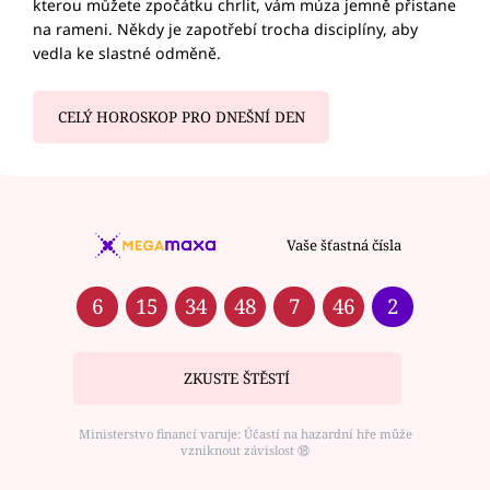
kterou můžete zpočátku chrlit, vám múza jemně přistane
na rameni. Někdy je zapotřebí trocha disciplíny, aby
vedla ke slastné odměně.
CELÝ HOROSKOP PRO DNEŠNÍ DEN
Vaše šťastná čísla
6
15
34
48
7
46
2
ZKUSTE ŠTĚSTÍ
Ministerstvo financí varuje: Účastí na hazardní hře může
vzniknout závislost ⑱