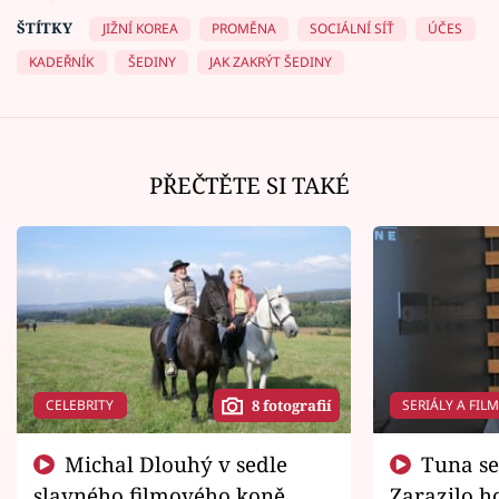
ŠTÍTKY
JIŽNÍ KOREA
PROMĚNA
SOCIÁLNÍ SÍŤ
ÚČES
KADEŘNÍK
ŠEDINY
JAK ZAKRÝT ŠEDINY
PŘEČTĚTE SI TAKÉ
CELEBRITY
SERIÁLY A FIL
8 fotografií
Michal Dlouhý v sedle
Tuna se chtěl vrátit domů.
slavného filmového koně.
Zarazilo ho