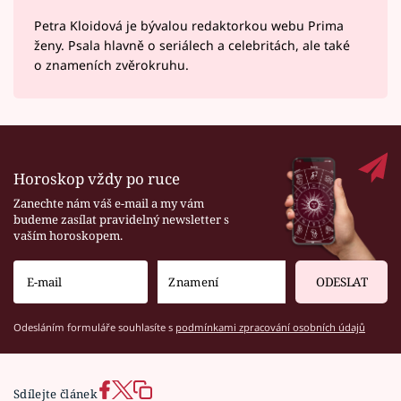
Petra Kloidová je bývalou redaktorkou webu Prima
ženy. Psala hlavně o seriálech a celebritách, ale také
o znameních zvěrokruhu.
Horoskop vždy po ruce
Zanechte nám váš e-mail a my vám
budeme zasílat pravidelný newsletter s
vaším horoskopem.
ODESLAT
Odesláním formuláře souhlasíte s
podmínkami zpracování osobních údajů
Sdílejte článek