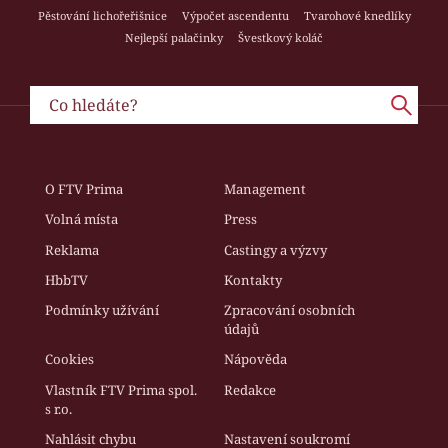
Pěstování lichořeřišnice
Výpočet ascendentu
Tvarohové knedlíky
Nejlepší palačinky
Švestkový koláč
O FTV Prima
Management
Volná místa
Press
Reklama
Castingy a výzvy
HbbTV
Kontakty
Podmínky užívání
Zpracování osobních
údajů
Cookies
Nápověda
Vlastník FTV Prima spol.
Redakce
s r.o.
Nahlásit chybu
Nastavení soukromí