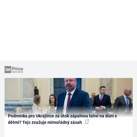
Podmínka pro Ukrajince za útok zápalnou lahví na dům s
dětmi? Tejc zvažuje mimořádný zásah