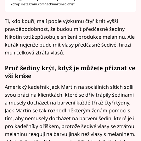
Zdroj: instagram.com/jackmartincolorist
Ti, kdo kouří, mají podle výzkumu čtyřikrát vyšší
pravděpodobnost, že budou mít předčasné šediny.
Nikotin totiž způsobuje snížení produkce melaninu. Ale
kuřák nejenže bude mít vlasy předčasně šedivé, hrozí
mu i celková ztráta vlasů.
Proč šediny krýt, když je můžete přiznat ve
vší kráse
Americký kadeřník Jack Martin na sociálních sítích sdílí
svou práci na klientkách, které se dřív trápily šedinami
a musely docházet na barvení každé tři až čtyři týdny.
Jack Martin se tak rozhodl některým ženám pomoci s
tím, aby nemusely docházet na barvení šedin, které je i
pro kadeřníky oříškem, protože šedivé vlasy se ztrátou
melaninu reagují na barvu jinak než vlasy s melaninem.