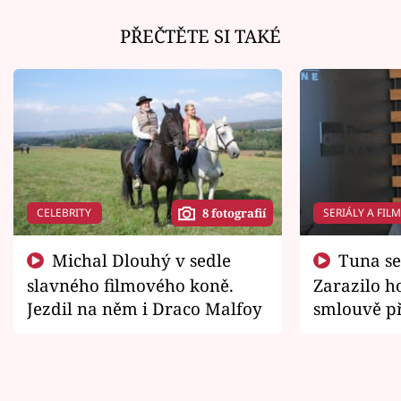
PŘEČTĚTE SI TAKÉ
CELEBRITY
SERIÁLY A FIL
8 fotografií
Michal Dlouhý v sedle
Tuna se chtěl vrátit domů.
slavného filmového koně.
Zarazilo ho
Jezdil na něm i Draco Malfoy
smlouvě př
zemřít