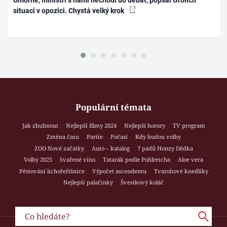
situaci v opozici. Chystá velký krok
Populární témata
Jak zhubnout
Nejlepší filmy 2024
Nejlepší horory
TV program
Změna času
Partie
Počasí
Kdy budou volby
ZOO Nové začátky
Auto – katalog
7 pádů Honzy Dědka
Volby 2025
Svařené víno
Tatarák podle Pohlreicha
Aloe vera
Pěstování lichořeřišnice
Výpočet ascendentu
Tvarohové knedlíky
Nejlepší palačinky
Švestkový koláč