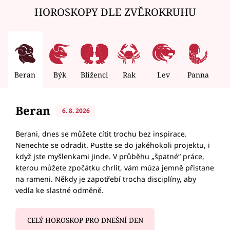
HOROSKOPY DLE ZVĚROKRUHU
Beran
Býk
Blíženci
Rak
Lev
Panna
V
Beran
6. 8. 2026
Berani, dnes se můžete cítit trochu bez inspirace.
Nenechte se odradit. Pusťte se do jakéhokoli projektu, i
když jste myšlenkami jinde. V průběhu „špatné“ práce,
kterou můžete zpočátku chrlit, vám múza jemně přistane
na rameni. Někdy je zapotřebí trocha disciplíny, aby
vedla ke slastné odměně.
CELÝ HOROSKOP PRO DNEŠNÍ DEN