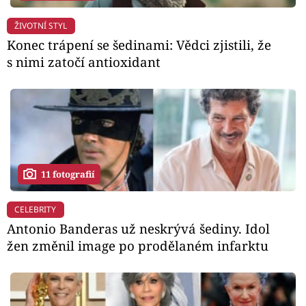
ŽIVOTNÍ STYL
Konec trápení se šedinami: Vědci zjistili, že
s nimi zatočí antioxidant
11 fotografií
CELEBRITY
Antonio Banderas už neskrývá šediny. Idol
žen změnil image po prodělaném infarktu