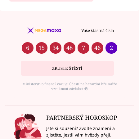
Vaše šťastná čísla
6
15
34
48
7
46
2
ZKUSTE ŠTĚSTÍ
Ministerstvo financí varuje: Účastí na hazardní hře může
vzniknout závislost ⑱
PARTNERSKÝ HOROSKOP
Jste si souzení? Zvolte znamení a
zjistěte, jestli vám hvězdy přejí.