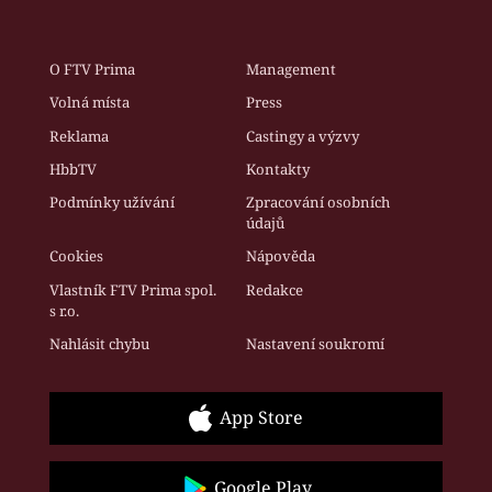
O FTV Prima
Management
Volná místa
Press
Reklama
Castingy a výzvy
HbbTV
Kontakty
Podmínky užívání
Zpracování osobních
údajů
Cookies
Nápověda
Vlastník FTV Prima spol.
Redakce
s r.o.
Nahlásit chybu
Nastavení soukromí
App Store
Google Play