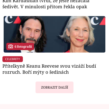
Kim Kardashian tvrdí, že ještě nezačala
šedivět. V minulosti přitom řekla opak
6 fotografií
CELEBRITY
Přítelkyně Keanu Reevese svou vizáží budí
rozruch. Boří mýty o šedinách
ZOBRAZIT DALŠÍ