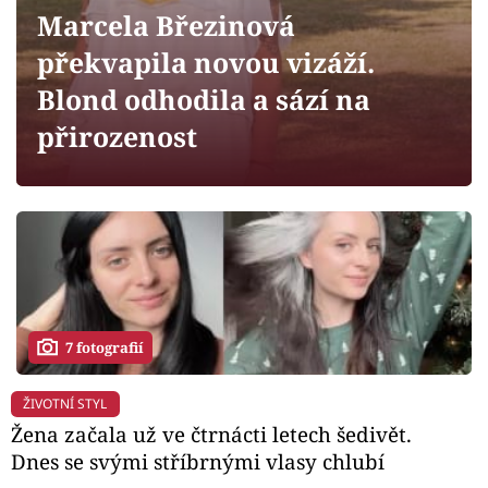
Horoskopy
Marcela Březinová
Sledujte prima+
překvapila novou vizáží.
Blond odhodila a sází na
Filmový festival Karlovy Vary
přirozenost
Pořady
Mámy sobě
Přihlášení
7 fotografií
Sledujte nás
ŽIVOTNÍ STYL
Žena začala už ve čtrnácti letech šedivět.
Dnes se svými stříbrnými vlasy chlubí