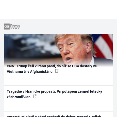
CNN: Trump čelí v Íránu pasti, do níž se USA dostaly ve
Vietnamu či v Afghánistánu
Tragédie v Hranické propasti. Při potápění zemřel letecký
záchranář Jan
Úmorné, ministři s námi nechodí do debat, popsal Grolich