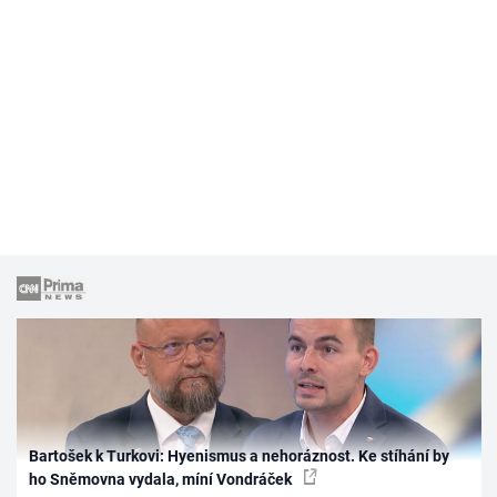
Bartošek k Turkovi: Hyenismus a nehoráznost. Ke stíhání by
ho Sněmovna vydala, míní Vondráček