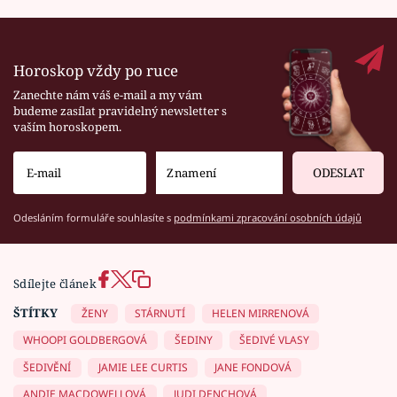
Horoskop vždy po ruce
Zanechte nám váš e-mail a my vám
budeme zasílat pravidelný newsletter s
vaším horoskopem.
ODESLAT
Odesláním formuláře souhlasíte s
podmínkami zpracování osobních údajů
Sdílejte článek
ŠTÍTKY
ŽENY
STÁRNUTÍ
HELEN MIRRENOVÁ
WHOOPI GOLDBERGOVÁ
ŠEDINY
ŠEDIVÉ VLASY
ŠEDIVĚNÍ
JAMIE LEE CURTIS
JANE FONDOVÁ
ANDIE MACDOWELLOVÁ
JUDI DENCHOVÁ