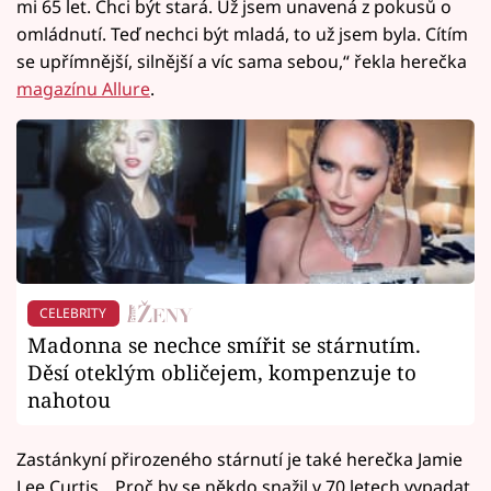
mi 65 let. Chci být stará. Už jsem unavená z pokusů o
omládnutí. Teď nechci být mladá, to už jsem byla. Cítím
se upřímnější, silnější a víc sama sebou,“ řekla herečka
magazínu Allure
.
CELEBRITY
Madonna se nechce smířit se stárnutím.
Děsí oteklým obličejem, kompenzuje to
nahotou
Zastánkyní přirozeného stárnutí je také herečka Jamie
Lee Curtis. „Proč by se někdo snažil v 70 letech vypadat