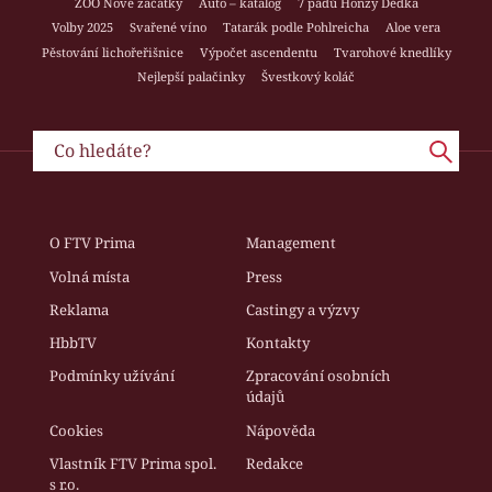
ZOO Nové začátky
Auto – katalog
7 pádů Honzy Dědka
Volby 2025
Svařené víno
Tatarák podle Pohlreicha
Aloe vera
Pěstování lichořeřišnice
Výpočet ascendentu
Tvarohové knedlíky
Nejlepší palačinky
Švestkový koláč
O FTV Prima
Management
Volná místa
Press
Reklama
Castingy a výzvy
HbbTV
Kontakty
Podmínky užívání
Zpracování osobních
údajů
Cookies
Nápověda
Vlastník FTV Prima spol.
Redakce
s r.o.