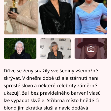
Horoskopy
Sledujte prima+
Filmový festival Karlovy Vary
Pořady
Mámy sobě
Přihlášení
Dříve se ženy snažily své šediny všemožně
skrývat. V dnešní době už ale stárnutí není
Sledujte nás
sprosté slovo a některé celebrity záměrně
ukazují, že i bez pravidelného barvení vlasů
lze vypadat skvěle. Stříbrná místo hnědé či
blond jim zkrátka sluší a navíc dodává