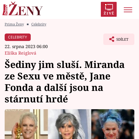
ŽIVĚ
Prima Ženy
■
Celebrity
Trendy:
Polabí
Inspekce
Prostřeno!
AYTO?
CELEBRITY
SDÍLET
Módní alarm
Zrádci
Proměny
22. srpna 2023 06:00
Eliška Reiglová
Šediny jim sluší. Miranda
ze Sexu ve městě, Jane
Témata
Fonda a další jsou na
Celebrity
stárnutí hrdé
Vztahy
Seriály