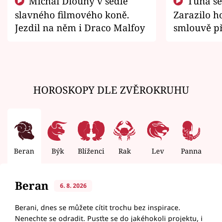
Michal Dlouhý v sedle
Tuna se chtěl vrátit domů.
slavného filmového koně.
Zarazilo ho
Jezdil na něm i Draco Malfoy
smlouvě př
zemřít
HOROSKOPY DLE ZVĚROKRUHU
Beran
Býk
Blíženci
Rak
Lev
Panna
V
Beran
6. 8. 2026
Berani, dnes se můžete cítit trochu bez inspirace.
Nenechte se odradit. Pusťte se do jakéhokoli projektu, i