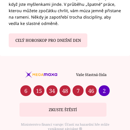
když jste myšlenkami jinde. V průběhu „špatné“ práce,
kterou můžete zpočátku chrlit, vám múza jemně přistane
na rameni. Někdy je zapotřebí trocha disciplíny, aby
vedla ke slastné odměně.
CELÝ HOROSKOP PRO DNEŠNÍ DEN
Vaše šťastná čísla
6
15
34
48
7
46
2
ZKUSTE ŠTĚSTÍ
Ministerstvo financí varuje: Účastí na hazardní hře může
vzniknout závislost ⑱