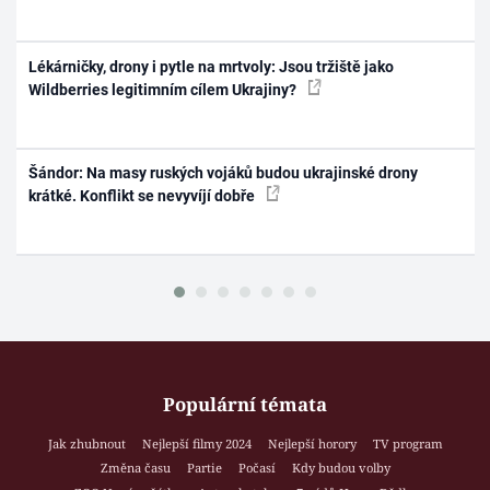
Lékárničky, drony i pytle na mrtvoly: Jsou tržiště jako
Wildberries legitimním cílem Ukrajiny?
Šándor: Na masy ruských vojáků budou ukrajinské drony
krátké. Konflikt se nevyvíjí dobře
Populární témata
Jak zhubnout
Nejlepší filmy 2024
Nejlepší horory
TV program
Změna času
Partie
Počasí
Kdy budou volby