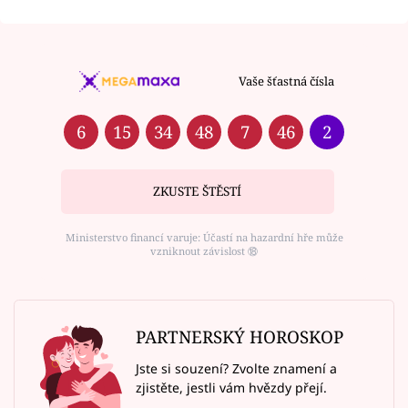
Vaše šťastná čísla
6
15
34
48
7
46
2
ZKUSTE ŠTĚSTÍ
Ministerstvo financí varuje: Účastí na hazardní hře může
vzniknout závislost ⑱
PARTNERSKÝ HOROSKOP
Jste si souzení? Zvolte znamení a
zjistěte, jestli vám hvězdy přejí.