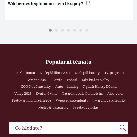
Wildberries legitimním cílem Ukrajiny?
Populární témata
Jak zhubnout
Nejlepší filmy 2024
Nejlepší horory
TV program
Změna času
Partie
Počasí
Kdy budou volby
ZOO Nové začátky
Auto – katalog
7 pádů Honzy Dědka
Volby 2025
Svařené víno
Tatarák podle Pohlreicha
Aloe vera
Pěstování lichořeřišnice
Výpočet ascendentu
Tvarohové knedlíky
Nejlepší palačinky
Švestkový koláč