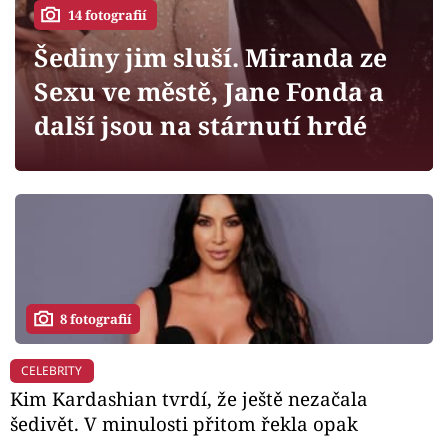
Horoskopy
14 fotografií
Sledujte prima+
Šediny jim sluší. Miranda ze
Sexu ve městě, Jane Fonda a
Filmový festival Karlovy Vary
další jsou na stárnutí hrdé
Pořady
Mámy sobě
Přihlášení
8 fotografií
Sledujte nás
CELEBRITY
Kim Kardashian tvrdí, že ještě nezačala
šedivět. V minulosti přitom řekla opak