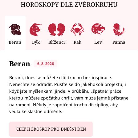
HOROSKOPY DLE ZVĚROKRUHU
Beran
Býk
Blíženci
Rak
Lev
Panna
V
Beran
6. 8. 2026
Berani, dnes se můžete cítit trochu bez inspirace.
Nenechte se odradit. Pusťte se do jakéhokoli projektu, i
když jste myšlenkami jinde. V průběhu „špatné“ práce,
kterou můžete zpočátku chrlit, vám múza jemně přistane
na rameni. Někdy je zapotřebí trocha disciplíny, aby
vedla ke slastné odměně.
CELÝ HOROSKOP PRO DNEŠNÍ DEN