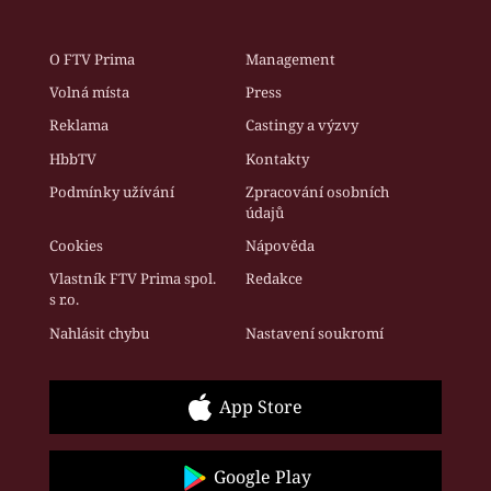
O FTV Prima
Management
Volná místa
Press
Reklama
Castingy a výzvy
HbbTV
Kontakty
Podmínky užívání
Zpracování osobních
údajů
Cookies
Nápověda
Vlastník FTV Prima spol.
Redakce
s r.o.
Nahlásit chybu
Nastavení soukromí
App Store
Google Play