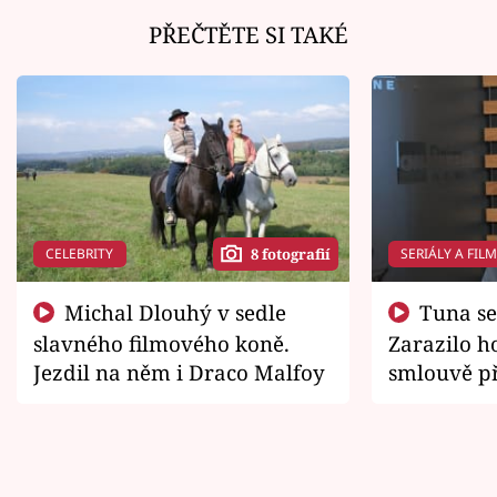
PŘEČTĚTE SI TAKÉ
CELEBRITY
SERIÁLY A FIL
8 fotografií
Michal Dlouhý v sedle
Tuna se chtěl vrátit domů.
slavného filmového koně.
Zarazilo ho
Jezdil na něm i Draco Malfoy
smlouvě př
zemřít