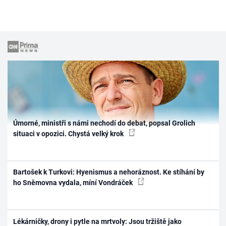
Úmorné, ministři s námi nechodí do debat, popsal Grolich
situaci v opozici. Chystá velký krok
Bartošek k Turkovi: Hyenismus a nehoráznost. Ke stíhání by
ho Sněmovna vydala, míní Vondráček
Lékárničky, drony i pytle na mrtvoly: Jsou tržiště jako