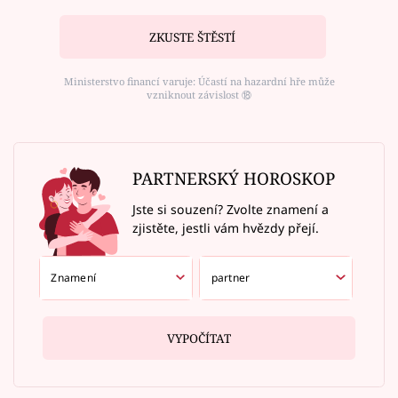
ZKUSTE ŠTĚSTÍ
Ministerstvo financí varuje: Účastí na hazardní hře může
vzniknout závislost ⑱
PARTNERSKÝ HOROSKOP
Jste si souzení? Zvolte znamení a
zjistěte, jestli vám hvězdy přejí.
VYPOČÍTAT