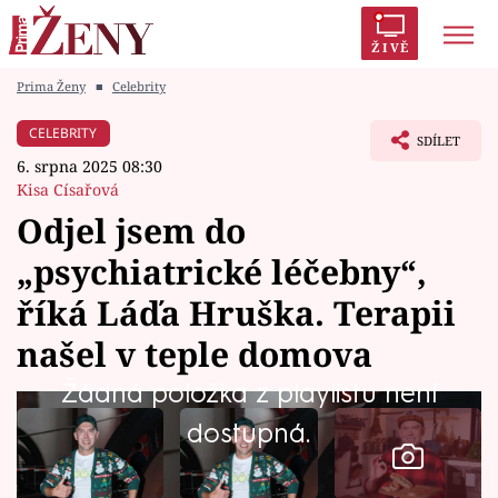
ŽIVĚ
Prima Ženy
■
Celebrity
Trendy:
Polabí
Inspekce
Prostřeno!
AYTO?
CELEBRITY
SDÍLET
Módní alarm
Zrádci
Proměny
6. srpna 2025 08:30
Kisa Císařová
Odjel jsem do
„psychiatrické léčebny“,
Témata
říká Láďa Hruška. Terapii
Celebrity
našel v teple domova
Žádná položka z playlistu není
Vztahy
dostupná.
Seriály