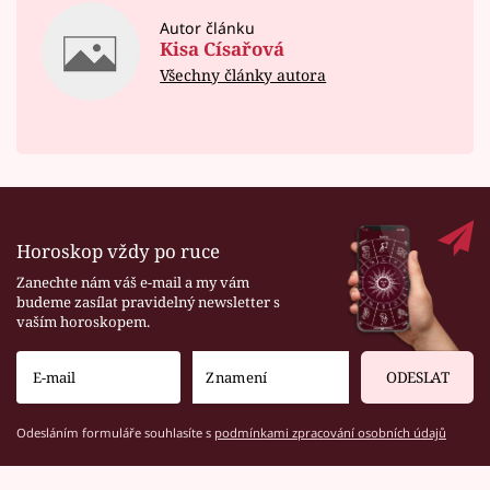
Autor článku
Kisa Císařová
Všechny články autora
Horoskop vždy po ruce
Zanechte nám váš e-mail a my vám
budeme zasílat pravidelný newsletter s
vaším horoskopem.
ODESLAT
Odesláním formuláře souhlasíte s
podmínkami zpracování osobních údajů