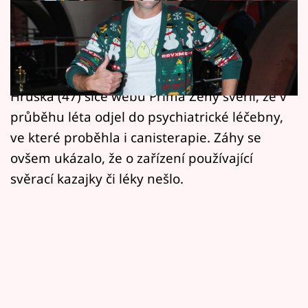
Horoskopy
Hned zkraje článku raději všechny, kteří by se
Sledujte prima+
mohli obávat o duševní zdraví svého
Filmový festival Karlovy Vary
oblíbeného televizního kutila, uklidníme. Láďa
Hruška (47) sice webu Prima Ženy svěřil, že v
Pořady
průběhu léta odjel do psychiatrické léčebny,
ve které proběhla i canisterapie. Záhy se
Mámy sobě
ovšem ukázalo, že o zařízení používající
svěrací kazajky či léky nešlo.
Přihlášení
Sledujte nás