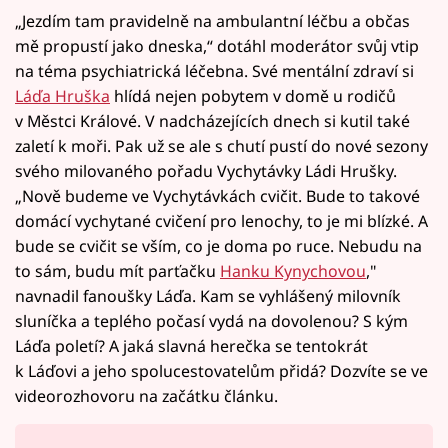
„Jezdím tam pravidelně na ambulantní léčbu a občas
mě propustí jako dneska,“ dotáhl moderátor svůj vtip
na téma psychiatrická léčebna. Své mentální zdraví si
Láďa Hruška
hlídá nejen pobytem v domě u rodičů
v Městci Králové. V nadcházejících dnech si kutil také
zaletí k moři. Pak už se ale s chutí pustí do nové sezony
svého milovaného pořadu Vychytávky Ládi Hrušky.
„Nově budeme ve Vychytávkách cvičit. Bude to takové
domácí vychytané cvičení pro lenochy, to je mi blízké. A
bude se cvičit se vším, co je doma po ruce. Nebudu na
to sám, budu mít parťačku
Hanku Kynychovou
,"
navnadil fanoušky Láďa. Kam se vyhlášený milovník
sluníčka a teplého počasí vydá na dovolenou? S kým
Láďa poletí? A jaká slavná herečka se tentokrát
k Láďovi a jeho spolucestovatelům přidá? Dozvíte se ve
videorozhovoru na začátku článku.