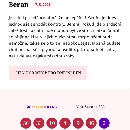
Beran
7. 8. 2026
Je velmi pravděpodobné, že nejlepším řešením je dnes
jednoduše se vzdát kontroly, Berani. Pokud jde o srdeční
záležitosti, ostatní lidé mohou být ve víru zmatku. Snažit
se přijít na kloub jejich duševnímu rozpoložení bude
nemožné, takže se o to ani nepokoušejte. Možná budete
chtít nechat věci plynout a uvidíte, jak dopadnete zítra,
než uděláte nějaké zásadní kroky.
CELÝ HOROSKOP PRO DNEŠNÍ DEN
Vaše šťastná čísla
36
33
10
4
9
46
2