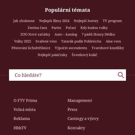
Populární témata
Jak zhubnout
Nejlepší filmy 2024
Nejlepší horory
TV program
Změna času
Partie
Počasí
Kdy budou volby
ZOO Nové začátky
Auto – katalog
7 pádů Honzy Dědka
Volby 2025
Svařené víno
Tatarák podle Pohlreicha
Aloe vera
Pěstování lichořeřišnice
Výpočet ascendentu
Tvarohové knedlíky
Nejlepší palačinky
Švestkový koláč
O FTV Prima
Management
Volná místa
Press
Reklama
Castingy a výzvy
HbbTV
Kontakty