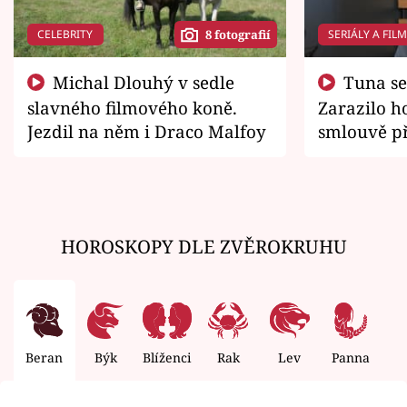
CELEBRITY
SERIÁLY A FIL
8 fotografií
Michal Dlouhý v sedle
Tuna se chtěl vrátit domů.
slavného filmového koně.
Zarazilo ho
Jezdil na něm i Draco Malfoy
smlouvě př
zemřít
HOROSKOPY DLE ZVĚROKRUHU
Beran
Býk
Blíženci
Rak
Lev
Panna
V