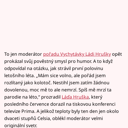
To jen moderátor
pořadu Vychytávky Ládi Hrušky
opět
prokázal svůj pověstný smysl pro humor. A to když
odpovídal na otázku, jak strávil první polovinu
letošního léta. „Mám sice volno, ale pořád jsem
rozlítaný jako kolotoč. Nestihl jsem zatím žádnou
dovolenou, moc mě to ale nemrzí. Spíš mě mrzí ta
parodie na léto,“ prozradil
Láďa Hruška
, který
posledního července dorazil na tiskovou konferenci
televize Prima. A jelikož teploty byly ten den jen okolo
dvaceti stupňů Celsia, oblékl moderátor velmi
originální svetr.