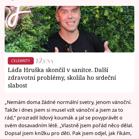
CELEBRITY
Láďa Hruška skončil v sanitce. Další
zdravotní problémy, skolila ho srdeční
slabost
„Nemám doma žádné normální svetry, jenom vánoční.
Takže i dnes jsem si musel vzít vánoční a jsem za to
rád,“ prozradil lidový koumák a jal se povyprávět o
svém dosavadním létě. „Vlastně jsem pořád něco dělal.
Dopsal jsem knížku pro děti. Pak jsem odjel, jak říkám,