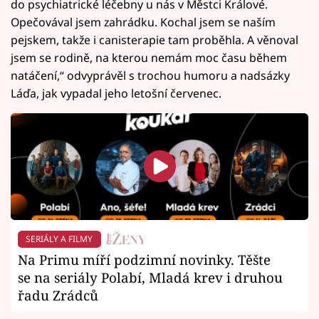
do psychiatrické léčebny u nás v Městci Králové.
Opečovával jsem zahrádku. Kochal jsem se naším
pejskem, takže i canisterapie tam proběhla. A věnoval
jsem se rodině, na kterou nemám moc času během
natáčení,“ odvyprávěl s trochou humoru a nadsázky
Láďa, jak vypadal jeho letošní červenec.
SERIÁLY A FILMY
Na Primu míří podzimní novinky. Těšte
se na seriály Polabí, Mladá krev i druhou
řadu Zrádců