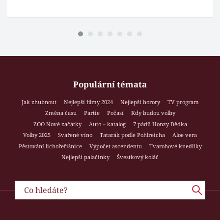
Populární témata
Jak zhubnout
Nejlepší filmy 2024
Nejlepší horory
TV program
Změna času
Partie
Počasí
Kdy budou volby
ZOO Nové začátky
Auto – katalog
7 pádů Honzy Dědka
Volby 2025
Svařené víno
Tatarák podle Pohlreicha
Aloe vera
Pěstování lichořeřišnice
Výpočet ascendentu
Tvarohové knedlíky
Nejlepší palačinky
Švestkový koláč