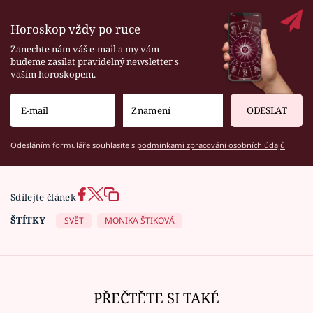
Horoskop vždy po ruce
Zanechte nám váš e-mail a my vám
budeme zasílat pravidelný newsletter s
vaším horoskopem.
ODESLAT
Odesláním formuláře souhlasíte s
podmínkami zpracování osobních údajů
Sdílejte článek
ŠTÍTKY
SVĚT
MONIKA ŠTIKOVÁ
PŘEČTĚTE SI TAKÉ