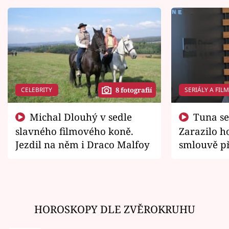
CELEBRITY
SERIÁLY A FIL
8 fotografií
Michal Dlouhý v sedle
Tuna se chtěl vrátit domů.
slavného filmového koně.
Zarazilo ho
Jezdil na něm i Draco Malfoy
smlouvě př
zemřít
HOROSKOPY DLE ZVĚROKRUHU