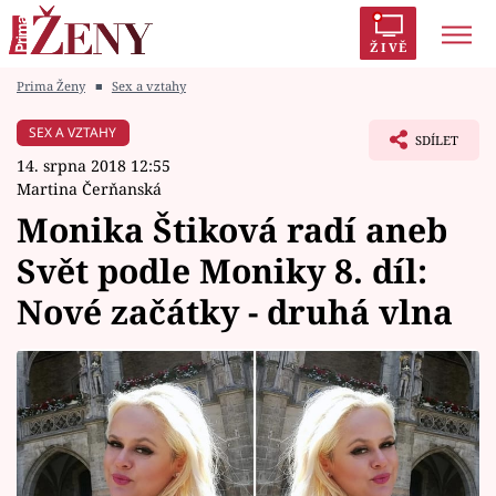
ŽIVĚ
Prima Ženy
■
Sex a vztahy
Trendy:
Polabí
Inspekce
Prostřeno!
AYTO?
SEX A VZTAHY
SDÍLET
Módní alarm
Zrádci
Proměny
14. srpna 2018 12:55
Martina Čerňanská
Monika Štiková radí aneb
Svět podle Moniky 8. díl:
Témata
Nové začátky - druhá vlna
Celebrity
Vztahy
Seriály