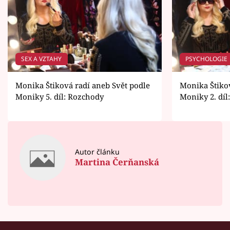
SEX A VZTAHY
PSYCHOLOGIE
Monika Štiková radí aneb Svět podle
Monika Štikov
Moniky 5. díl: Rozchody
Moniky 2. díl
Autor článku
Martina Čerňanská