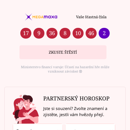
Vaše šťastná čísla
17
9
36
8
10
46
2
ZKUSTE ŠTĚSTÍ
Ministerstvo financí varuje: Účastí na hazardní hře může
vzniknout závislost ⑱
PARTNERSKÝ HOROSKOP
Jste si souzení? Zvolte znamení a
zjistěte, jestli vám hvězdy přejí.