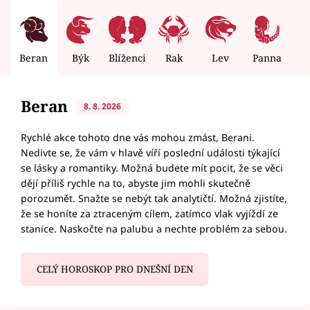
Beran
Býk
Blíženci
Rak
Lev
Panna
V
Beran
8. 8. 2026
Rychlé akce tohoto dne vás mohou zmást, Berani.
Nedivte se, že vám v hlavě víří poslední události týkající
se lásky a romantiky. Možná budete mít pocit, že se věci
dějí příliš rychle na to, abyste jim mohli skutečně
porozumět. Snažte se nebýt tak analytičtí. Možná zjistíte,
že se honíte za ztraceným cílem, zatímco vlak vyjíždí ze
stanice. Naskočte na palubu a nechte problém za sebou.
CELÝ HOROSKOP PRO DNEŠNÍ DEN