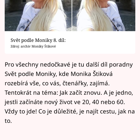
Horoskopy
Sledujte prima+
Filmový festival Karlovy Vary
Svět podle Moniky 8. díl:
Pořady
Zdroj: archiv Moniky Štikové
Mámy sobě
Pro všechny nedočkavé je tu další díl poradny
Svět podle Moniky, kde Monika Štiková
Přihlášení
rozebírá vše, co vás, čtenářky, zajímá.
Tentokrát na téma: Jak začít znovu. A je jedno,
jestli začínáte nový život ve 20, 40 nebo 60.
Sledujte nás
Vždy to jde! Co je důležité, je najít cestu, jak na
to.