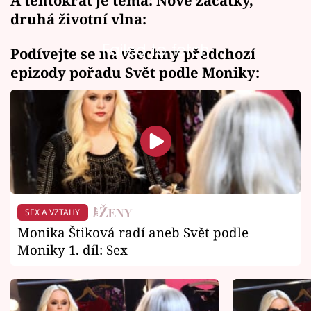
A tentokrát je téma: Nové začátky,
druhá životní vlna:
Failed to fetch
Podívejte se na všechny předchozí
epizody pořadu Svět podle Moniky:
SEX A VZTAHY
Monika Štiková radí aneb Svět podle
Moniky 1. díl: Sex