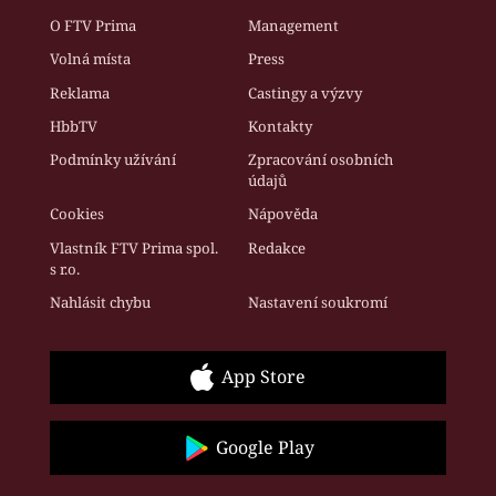
O FTV Prima
Management
Volná místa
Press
Reklama
Castingy a výzvy
HbbTV
Kontakty
Podmínky užívání
Zpracování osobních
údajů
Cookies
Nápověda
Vlastník FTV Prima spol.
Redakce
s r.o.
Nahlásit chybu
Nastavení soukromí
App Store
Google Play