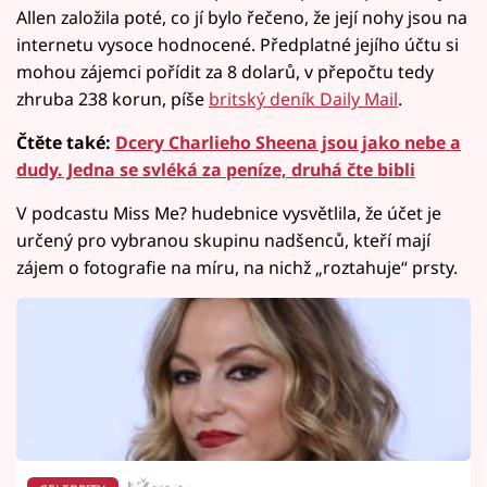
Allen založila poté, co jí bylo řečeno, že její nohy jsou na
internetu vysoce hodnocené. Předplatné jejího účtu si
mohou zájemci pořídit za 8 dolarů, v přepočtu tedy
zhruba 238 korun, píše
britský deník Daily Mail
.
Čtěte také:
Dcery Charlieho Sheena jsou jako nebe a
dudy. Jedna se svléká za peníze, druhá čte bibli
V podcastu Miss Me? hudebnice vysvětlila, že účet je
určený pro vybranou skupinu nadšenců, kteří mají
zájem o fotografie na míru, na nichž „roztahuje“ prsty.