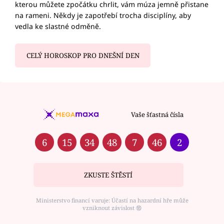
kterou můžete zpočátku chrlit, vám múza jemně přistane
na rameni. Někdy je zapotřebí trocha disciplíny, aby
vedla ke slastné odměně.
CELÝ HOROSKOP PRO DNEŠNÍ DEN
Vaše šťastná čísla
6
15
34
48
7
46
2
ZKUSTE ŠTĚSTÍ
Ministerstvo financí varuje: Účastí na hazardní hře může
vzniknout závislost ⑱