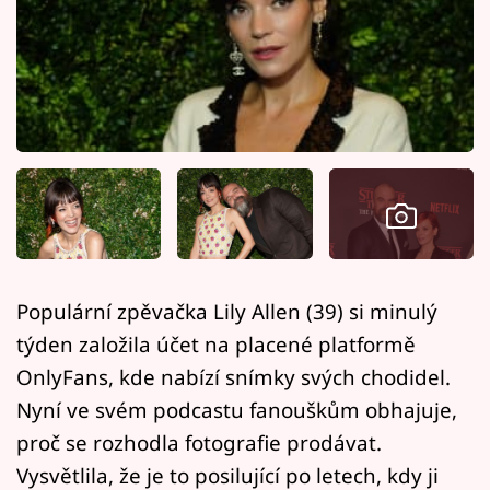
Horoskopy
Sledujte prima+
Filmový festival Karlovy Vary
Pořady
Mámy sobě
Přihlášení
Populární zpěvačka Lily Allen (39) si minulý
týden založila účet na placené platformě
Sledujte nás
OnlyFans, kde nabízí snímky svých chodidel.
Nyní ve svém podcastu fanouškům obhajuje,
proč se rozhodla fotografie prodávat.
Vysvětlila, že je to posilující po letech, kdy ji