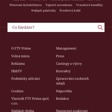
Pěstování lichořeřišnice
Výpočet ascendentu
Tvarohové knedlíky
Nejlepší palačinky
Švestkový koláč
O FTV Prima
Management
Volná místa
Press
Reklama
Castingy a výzvy
HbbTV
Kontakty
Podmínky užívání
Zpracování osobních
údajů
Cookies
Nápověda
Vlastník FTV Prima spol.
Redakce
s r.o.
Nahlásit chybu
Nastavení soukromí