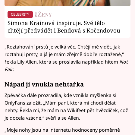
CELEBRITY
Simona Krainová inspiruje. Své tělo
chtějí předvádět i Bendová s Kočendovou
„Roztahování prstů je velká věc. Chtějí mě vidět, jak
roztahuji prsty, a já je mám zřejmě dobře roztažené,“
řekla Lily Allen, která se proslavila například hitem
Not
Fair
.
Nápad jí vnukla nehtařka
Zpěvačka dále prozradila, kde vznikla myšlenka si
OnlyFans založit. „Mám paní, která mi chodí dělat
nehty. Řekla mi, že mám na Wikifeet pět hvězdiček, což
je docela vzácné,“ svěřila se Allen.
„Moje nohy jsou na internetu hodnoceny poměrně