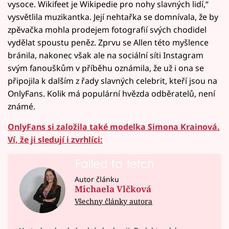
vysoce. Wikifeet je Wikipedie pro nohy slavných lidí,“
vysvětlila muzikantka. Její nehtařka se domnívala, že by
zpěvačka mohla prodejem fotografií svých chodidel
vydělat spoustu peněz. Zprvu se Allen této myšlence
bránila, nakonec však ale na sociální síti Instagram
svým fanouškům v příběhu oznámila, že už i ona se
připojila k dalším z řady slavných celebrit, kteří jsou na
OnlyFans. Kolik má populární hvězda odběratelů, není
známé.
OnlyFans si založila také modelka Simona Krainová.
Ví, že ji sledují i zvrhlíci:
Failed to fetch
Autor článku
Michaela Vlčková
Všechny články autora