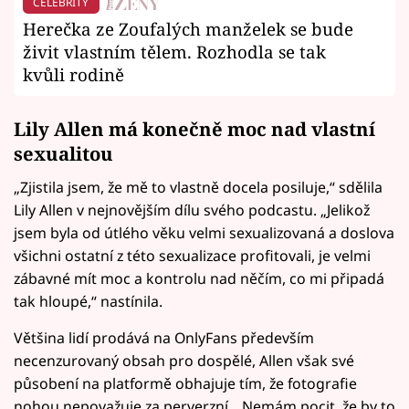
CELEBRITY
Herečka ze Zoufalých manželek se bude
živit vlastním tělem. Rozhodla se tak
kvůli rodině
Lily Allen má konečně moc nad vlastní
sexualitou
„Zjistila jsem, že mě to vlastně docela posiluje,“ sdělila
Lily Allen v nejnovějším dílu svého podcastu. „Jelikož
jsem byla od útlého věku velmi sexualizovaná a doslova
všichni ostatní z této sexualizace profitovali, je velmi
zábavné mít moc a kontrolu nad něčím, co mi připadá
tak hloupé,“ nastínila.
Většina lidí prodává na OnlyFans především
necenzurovaný obsah pro dospělé, Allen však své
působení na platformě obhajuje tím, že fotografie
nohou nepovažuje za perverzní. „Nemám pocit, že by to