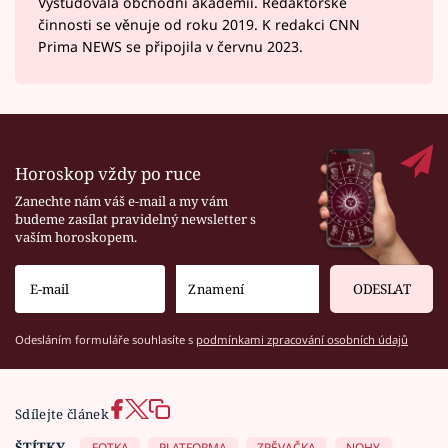
Vystudovala obchodní akademii. Redaktorské
činnosti se věnuje od roku 2019. K redakci CNN
Prima NEWS se připojila v červnu 2023.
Horoskop vždy po ruce
Zanechte nám váš e-mail a my vám
budeme zasílat pravidelný newsletter s
vaším horoskopem.
ODESLAT
Odesláním formuláře souhlasíte s
podmínkami zpracování osobních údajů
Sdílejte článek
ŠTÍTKY
FOTKA
PLATFORMA
ZPĚVAČKA
NOHY