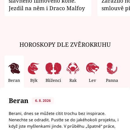
slavného filmového koně.
Zarazilo ho
Jezdil na něm i Draco Malfoy
smlouvě př
zemřít
HOROSKOPY DLE ZVĚROKRUHU
Beran
Býk
Blíženci
Rak
Lev
Panna
V
Beran
6. 8. 2026
Berani, dnes se můžete cítit trochu bez inspirace.
Nenechte se odradit. Pusťte se do jakéhokoli projektu, i
když jste myšlenkami jinde. V průběhu „špatné“ práce,