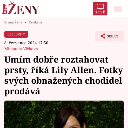
ŽIVĚ
Prima Ženy
■
Celebrity
Trendy:
Polabí
Inspekce
Prostřeno!
AYTO?
CELEBRITY
SDÍLET
Módní alarm
Zrádci
Proměny
8. července 2024 17:50
Michaela Vlčková
Umím dobře roztahovat
prsty, říká Lily Allen. Fotky
Témata
svých obnažených chodidel
Celebrity
prodává
Vztahy
Seriály