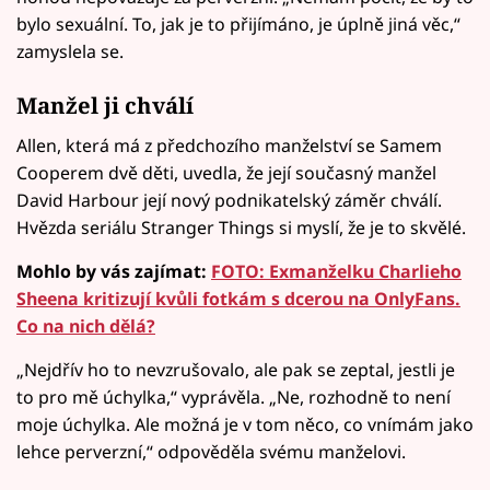
bylo sexuální. To, jak je to přijímáno, je úplně jiná věc,“
zamyslela se.
Manžel ji chválí
Allen, která má z předchozího manželství se Samem
Cooperem dvě děti, uvedla, že její současný manžel
David Harbour její nový podnikatelský záměr chválí.
Hvězda seriálu Stranger Things si myslí, že je to skvělé.
Mohlo by vás zajímat:
FOTO: Exmanželku Charlieho
Sheena kritizují kvůli fotkám s dcerou na OnlyFans.
Co na nich dělá?
„Nejdřív ho to nevzrušovalo, ale pak se zeptal, jestli je
to pro mě úchylka,“ vyprávěla. „Ne, rozhodně to není
moje úchylka. Ale možná je v tom něco, co vnímám jako
lehce perverzní,“ odpověděla svému manželovi.