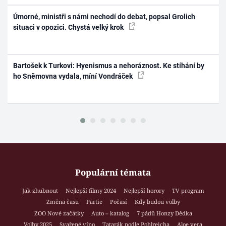
Úmorné, ministři s námi nechodí do debat, popsal Grolich
situaci v opozici. Chystá velký krok
Bartošek k Turkovi: Hyenismus a nehoráznost. Ke stíhání by
ho Sněmovna vydala, míní Vondráček
Populární témata
Jak zhubnout
Nejlepší filmy 2024
Nejlepší horory
TV program
Změna času
Partie
Počasí
Kdy budou volby
ZOO Nové začátky
Auto – katalog
7 pádů Honzy Dědka
Volby 2025
Svařené víno
Tatarák podle Pohlreicha
Aloe vera