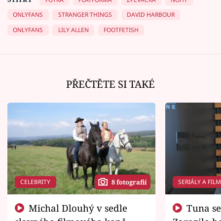
ONLYFANS
STRANGER THINGS
DAVID HARBOUR
ONLYFANS
LILY ALLEN
FOOTFETISH
PŘEČTĚTE SI TAKÉ
CELEBRITY
SERIÁLY A FIL
8 fotografií
Michal Dlouhý v sedle
Tuna se chtěl vrátit domů.