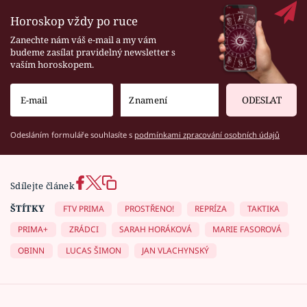
Horoskop vždy po ruce
Zanechte nám váš e-mail a my vám
budeme zasílat pravidelný newsletter s
vaším horoskopem.
ODESLAT
Odesláním formuláře souhlasíte s
podmínkami zpracování osobních údajů
Sdílejte článek
ŠTÍTKY
FTV PRIMA
PROSTŘENO!
REPRÍZA
TAKTIKA
PRIMA+
ZRÁDCI
SARAH HORÁKOVÁ
MARIE FASOROVÁ
OBINN
LUCAS ŠIMON
JAN VLACHYNSKÝ