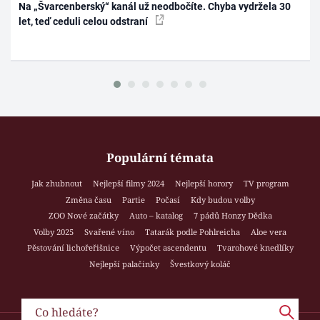
Na „Švarcenberský“ kanál už neodbočíte. Chyba vydržela 30
let, teď ceduli celou odstraní
Populární témata
Jak zhubnout
Nejlepší filmy 2024
Nejlepší horory
TV program
Změna času
Partie
Počasí
Kdy budou volby
ZOO Nové začátky
Auto – katalog
7 pádů Honzy Dědka
Volby 2025
Svařené víno
Tatarák podle Pohlreicha
Aloe vera
Pěstování lichořeřišnice
Výpočet ascendentu
Tvarohové knedlíky
Nejlepší palačinky
Švestkový koláč