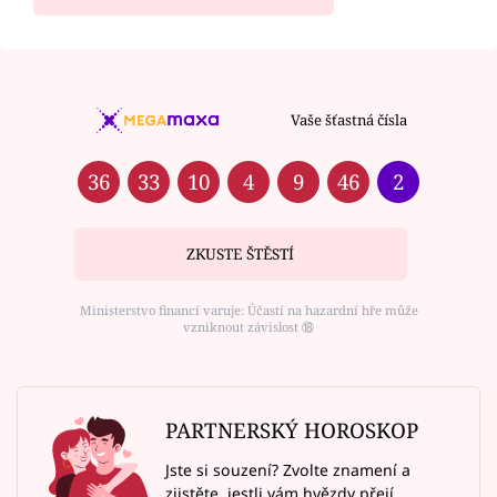
Vaše šťastná čísla
36
33
10
4
9
46
2
ZKUSTE ŠTĚSTÍ
Ministerstvo financí varuje: Účastí na hazardní hře může
vzniknout závislost ⑱
PARTNERSKÝ HOROSKOP
Jste si souzení? Zvolte znamení a
zjistěte, jestli vám hvězdy přejí.