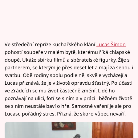
Ve středeční repríze kuchařského klání
Lucas Šimon
pohostí soupeře v malém bytě, kterému říká chlapské
doupě. Ukáže sbírku filmů a sběratelské figurky. Žije s
partnerem, se kterým je přes deset let a mají za sebou i
svatbu. Obě rodiny spolu podle něj skvěle vycházejí a
Lucas přiznává, že je v životě opravdu šťastný. Po účasti
ve Zrádcích se mu život částečně změní. Lidé ho
poznávají na ulici, fotí se s ním a v práci i běžném životě
se s ním neustále baví o hře. Samotné vaření je ale pro
Lucase pořádný stres. Přizná, že skoro vůbec nevaří.