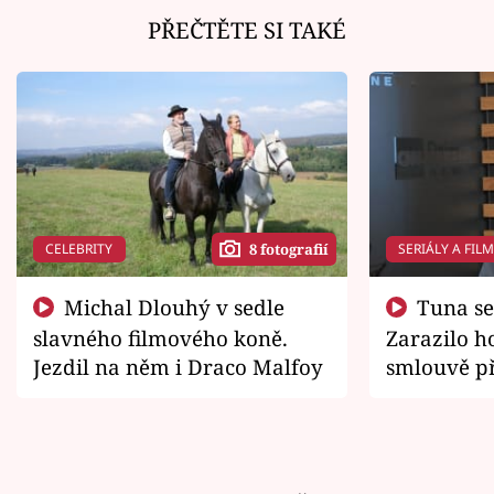
PŘEČTĚTE SI TAKÉ
CELEBRITY
SERIÁLY A FIL
8 fotografií
Michal Dlouhý v sedle
Tuna se chtěl vrátit domů.
slavného filmového koně.
Zarazilo ho
Jezdil na něm i Draco Malfoy
smlouvě př
zemřít