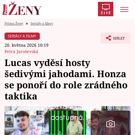
ŽIVĚ
Prima Ženy
■
Seriály a filmy
Trendy:
Polabí
Inspekce
Prostřeno!
AYTO?
SERIÁLY A FILMY
SDÍLET
Módní alarm
Zrádci
Proměny
20. května 2026 10:19
Petra Jaroševská
Lucas vyděsí hosty
šedivými jahodami. Honza
Témata
se ponoří do role zrádného
Celebrity
taktika
Žádná položka z playlistu není
Vztahy
dostupná.
Seriály