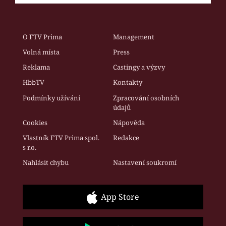
O FTV Prima
Management
Volná místa
Press
Reklama
Castingy a výzvy
HbbTV
Kontakty
Podmínky užívání
Zpracování osobních
údajů
Cookies
Nápověda
Vlastník FTV Prima spol.
Redakce
s r.o.
Nahlásit chybu
Nastavení soukromí
App Store