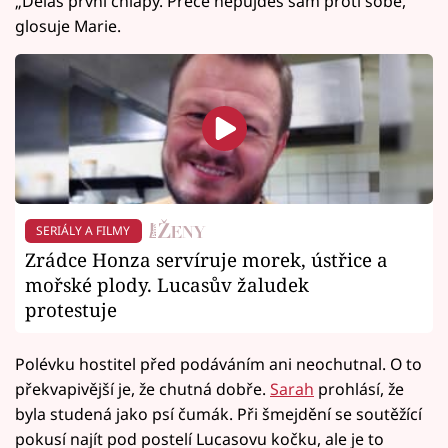
„Děláš první chlapy. Přece nepůjdeš sám proti sobě,“
glosuje Marie.
SERIÁLY A FILMY
Zrádce Honza servíruje morek, ústřice a
mořské plody. Lucasův žaludek
protestuje
Polévku hostitel před podáváním ani neochutnal. O to
překvapivější je, že chutná dobře.
Sarah
prohlásí, že
byla studená jako psí čumák. Při šmejdění se soutěžící
pokusí najít pod postelí Lucasovu kočku, ale je to