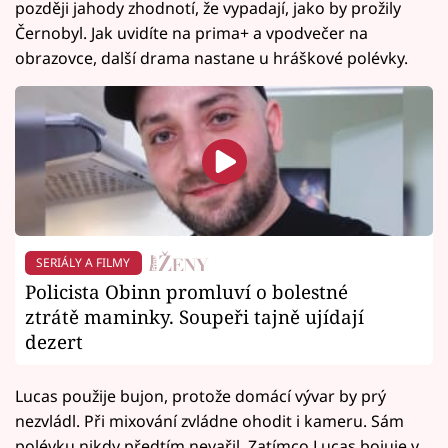
později jahody zhodnotí, že vypadají, jako by prožily
Černobyl. Jak uvidíte na prima+ a vpodvečer na
obrazovce, další drama nastane u hráškové polévky.
SERIÁLY A FILMY
Policista Obinn promluví o bolestné
ztrátě maminky. Soupeři tajně ujídají
dezert
Lucas použije bujon, protože domácí vývar by prý
nezvládl. Při mixování zvládne ohodit i kameru. Sám
polévku nikdy předtím nevařil. Zatímco Lucas bojuje v