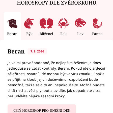
HOROSKOPY DLE ZVĚROKRUHU
Beran
Býk
Blíženci
Rak
Lev
Panna
V
Beran
7. 8. 2026
Je velmi pravděpodobné, že nejlepším řešením je dnes
jednoduše se vzdát kontroly, Berani. Pokud jde o srdeční
záležitosti, ostatní lidé mohou být ve víru zmatku. Snažit
se přijít na kloub jejich duševnímu rozpoložení bude
nemožné, takže se o to ani nepokoušejte. Možná budete
chtít nechat věci plynout a uvidíte, jak dopadnete zítra,
než uděláte nějaké zásadní kroky.
CELÝ HOROSKOP PRO DNEŠNÍ DEN