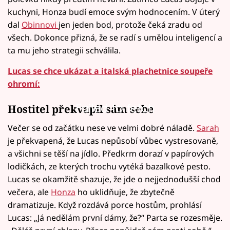
kuchyni, Honza budí emoce svým hodnocením. V úterý
dal
Obinnovi
jen jeden bod, protože čeká zradu od
všech. Dokonce přizná, že se radí s umělou inteligencí a
ta mu jeho strategii schválila.
Lucas se chce ukázat a italská plachetnice soupeře
ohromí:
Failed to fetch
Hostitel překvapil sám sebe
Večer se od začátku nese ve velmi dobré náladě.
Sarah
je překvapená, že Lucas nepůsobí vůbec vystresovaně,
a všichni se těší na jídlo. Předkrm dorazí v papírových
lodičkách, ze kterých trochu vytéká bazalkové pesto.
Lucas se okamžitě shazuje, že jde o nejjednodušší chod
večera, ale
Honza
ho uklidňuje, že zbytečně
dramatizuje. Když rozdává porce hostům, prohlásí
Lucas: „Já nedělám první dámy, že?“ Parta se rozesměje.