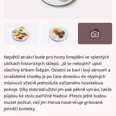
Největší atrakcí bude pro hosty šmejdění ve spletitých
uličkách historických sklepů. „Já se nebojím!“ ujistí
všechny křikem Štěpán. Ostatní se baví i bojí zároveň a
strašidelné chodby je po čase dovedou do obytných
místností včetně jednoduše zařízeného hostitelova
pokoje. Díky dobrodružství jim pak pěkně vytráví, takže
půjdou ke stolu patřičně hladoví. Přesto ještě budou
muset počkat, než jim Honza naservíruje grilované
jehněčí kotletky.