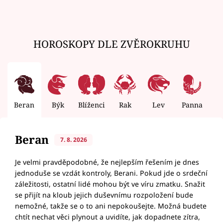
HOROSKOPY DLE ZVĚROKRUHU
Beran
Býk
Blíženci
Rak
Lev
Panna
V
Beran
7. 8. 2026
Je velmi pravděpodobné, že nejlepším řešením je dnes
jednoduše se vzdát kontroly, Berani. Pokud jde o srdeční
záležitosti, ostatní lidé mohou být ve víru zmatku. Snažit
se přijít na kloub jejich duševnímu rozpoložení bude
nemožné, takže se o to ani nepokoušejte. Možná budete
chtít nechat věci plynout a uvidíte, jak dopadnete zítra,