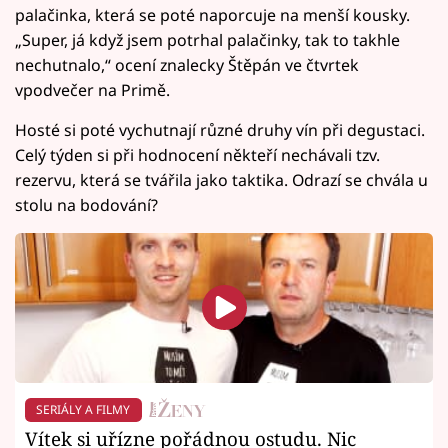
palačinka, která se poté naporcuje na menší kousky.
„Super, já když jsem potrhal palačinky, tak to takhle
nechutnalo,“ ocení znalecky Štěpán ve čtvrtek
vpodvečer na Primě.
Hosté si poté vychutnají různé druhy vín při degustaci.
Celý týden si při hodnocení někteří nechávali tzv.
rezervu, která se tvářila jako taktika. Odrazí se chvála u
stolu na bodování?
SERIÁLY A FILMY
Vítek si uřízne pořádnou ostudu. Nic