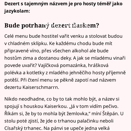
Dezert s tajemným názvem je pro hosty téměř jako
jazykolam:
Failed to fetch
Bude potrhaný dezert fiaskem?
Celé menu bude hostitel vařit venku a stolovat budou
v chladném sklípku. Ke každému chodu bude mít
připravené víno, přes všechen alkohol ale bude
hostům zima a dostanou deky. A jak se mladému vinaři
povede uvařit? Vajíčková pomazánka, hrášková
polévka a kotletky z mladého jehněčího hosty příjemně
potěší. Při čtení menu se pěkně zapotí nad názvem
dezertu Kaiserschmarrn.
Nikdo neodhadne, co by to tak mohlo být, a název si
spojují s houskou Kaiserkou. „Já v tom vidím pečivo.
Říkám si, že by to mohla být žemlovka,“ míní Štěpán. U
stolu poté zjistí, že jde o trhanou palačinku neboli
Císařský trhanec. Na pánvi se upeče jedna velká