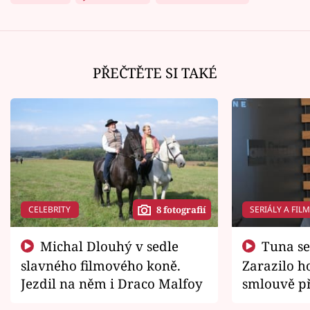
PŘEČTĚTE SI TAKÉ
CELEBRITY
SERIÁLY A FIL
8 fotografií
Michal Dlouhý v sedle
Tuna se chtěl vrátit domů.
slavného filmového koně.
Zarazilo ho
Jezdil na něm i Draco Malfoy
smlouvě př
zemřít