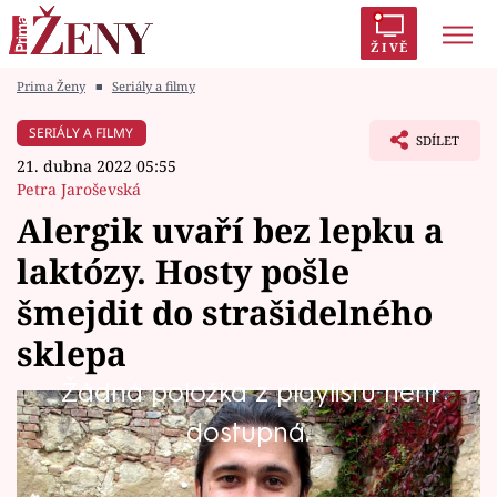
ŽIVĚ
Prima Ženy
■
Seriály a filmy
Trendy:
Polabí
Inspekce
Prostřeno!
AYTO?
SERIÁLY A FILMY
SDÍLET
Módní alarm
Zrádci
Proměny
21. dubna 2022 05:55
Petra Jaroševská
Alergik uvaří bez lepku a
laktózy. Hosty pošle
Témata
šmejdit do strašidelného
Celebrity
sklepa
Žádná položka z playlistu není
Vztahy
Ve čtvrtek se bude chtít u plotny blýsknout
dostupná.
Seriály
hostitel Honza. Ten bude mít v plánu
představit rodinné vinařství a překonat svou