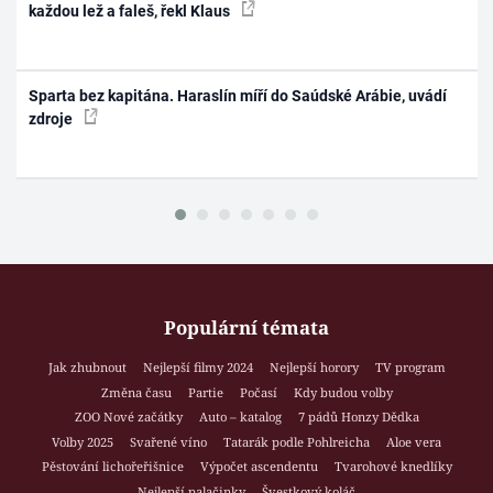
každou lež a faleš, řekl Klaus
Sparta bez kapitána. Haraslín míří do Saúdské Arábie, uvádí
zdroje
Populární témata
Jak zhubnout
Nejlepší filmy 2024
Nejlepší horory
TV program
Změna času
Partie
Počasí
Kdy budou volby
ZOO Nové začátky
Auto – katalog
7 pádů Honzy Dědka
Volby 2025
Svařené víno
Tatarák podle Pohlreicha
Aloe vera
Pěstování lichořeřišnice
Výpočet ascendentu
Tvarohové knedlíky
Nejlepší palačinky
Švestkový koláč