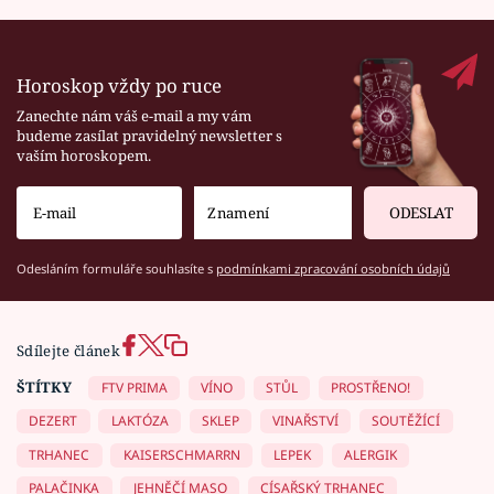
Horoskop vždy po ruce
Zanechte nám váš e-mail a my vám
budeme zasílat pravidelný newsletter s
vaším horoskopem.
ODESLAT
Odesláním formuláře souhlasíte s
podmínkami zpracování osobních údajů
Sdílejte článek
ŠTÍTKY
FTV PRIMA
VÍNO
STŮL
PROSTŘENO!
DEZERT
LAKTÓZA
SKLEP
VINAŘSTVÍ
SOUTĚŽÍCÍ
TRHANEC
KAISERSCHMARRN
LEPEK
ALERGIK
PALAČINKA
JEHNĚČÍ MASO
CÍSAŘSKÝ TRHANEC