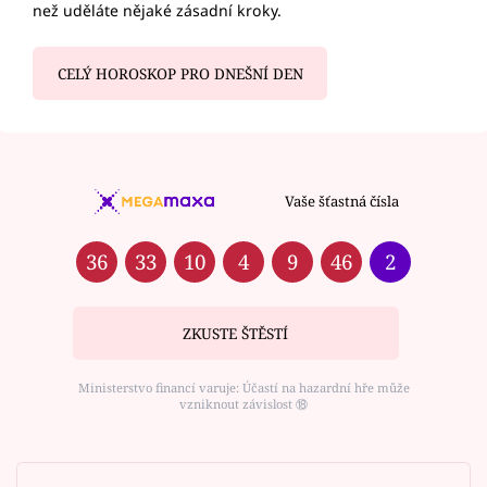
než uděláte nějaké zásadní kroky.
CELÝ HOROSKOP PRO DNEŠNÍ DEN
Vaše šťastná čísla
36
33
10
4
9
46
2
ZKUSTE ŠTĚSTÍ
Ministerstvo financí varuje: Účastí na hazardní hře může
vzniknout závislost ⑱