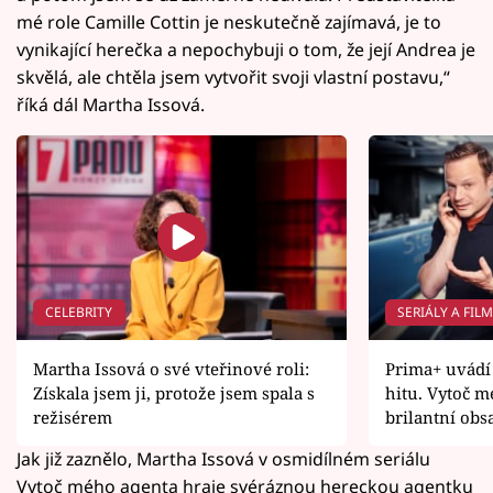
mé role Camille Cottin je neskutečně zajímavá, je to
vynikající herečka a nepochybuji o tom, že její Andrea je
skvělá, ale chtěla jsem vytvořit svoji vlastní postavu,“
říká dál Martha Issová.
CELEBRITY
SERIÁLY A FIL
Martha Issová o své vteřinové roli:
Prima+ uvádí 
Získala jsem ji, protože jsem spala s
hitu. Vytoč m
režisérem
brilantní obs
Jak již zaznělo, Martha Issová v osmidílném seriálu
Vytoč mého agenta hraje svéráznou hereckou agentku