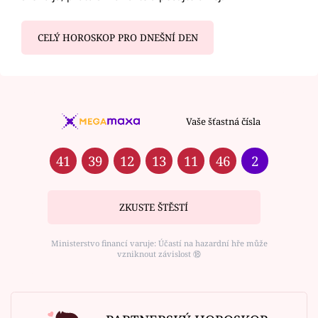
CELÝ HOROSKOP PRO DNEŠNÍ DEN
Vaše šťastná čísla
41
39
12
13
11
46
2
ZKUSTE ŠTĚSTÍ
Ministerstvo financí varuje: Účastí na hazardní hře může
vzniknout závislost ⑱