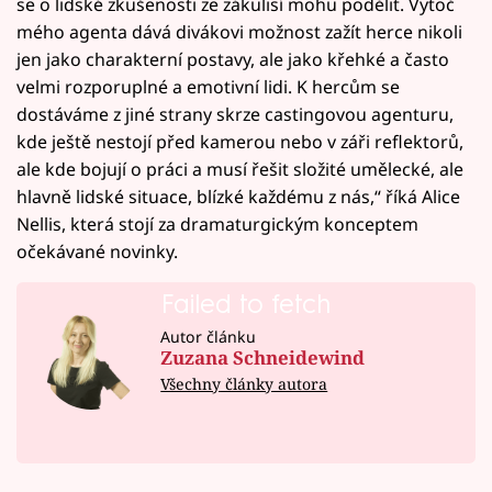
se o lidské zkušenosti ze zákulisí mohu podělit. Vytoč
mého agenta dává divákovi možnost zažít herce nikoli
jen jako charakterní postavy, ale jako křehké a často
velmi rozporuplné a emotivní lidi. K hercům se
dostáváme z jiné strany skrze castingovou agenturu,
kde ještě nestojí před kamerou nebo v záři reflektorů,
ale kde bojují o práci a musí řešit složité umělecké, ale
hlavně lidské situace, blízké každému z nás,“ říká Alice
Nellis, která stojí za dramaturgickým konceptem
očekávané novinky.
Failed to fetch
Autor článku
Zuzana Schneidewind
Všechny články autora