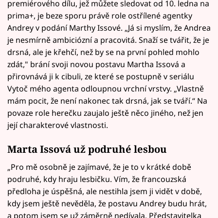
premiérového dílu, jež můžete sledovat od 10. ledna na
prima+, je beze sporu právě role ostřílené agentky
Andrey v podání Marthy Issové. „Já si myslím, že Andrea
je nesmírně ambiciózní a pracovitá. Snaží se tvářit, že je
drsná, ale je křehčí, než by se na první pohled mohlo
zdát," brání svoji novou postavu Martha Issová a
přirovnává ji k cibuli, ze které se postupně v seriálu
Vytoč mého agenta odloupnou vrchní vrstvy. „Vlastně
mám pocit, že není nakonec tak drsná, jak se tváří.“ Na
povaze role herečku zaujalo ještě něco jiného, než jen
její charakterové vlastnosti.
Marta Issová už podruhé lesbou
„Pro mě osobně je zajímavé, že je to v krátké době
podruhé, kdy hraju lesbičku. Vím, že francouzská
předloha je úspěšná, ale nestihla jsem ji vidět v době,
kdy jsem ještě nevěděla, že postavu Andrey budu hrát,
a potom jsem se už záměrně nedívala. Představitelka