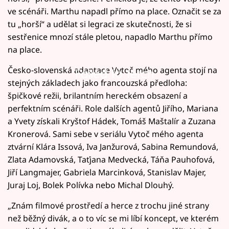
ve scénáři. Marthu napadl přímo na place. Označit se za
tu „horší“ a udělat si legraci ze skutečnosti, že si
sestřenice mnozí stále pletou, napadlo Marthu přímo
na place.
Česko-slovenská adaptace Vytoč mého agenta stojí na
Failed to fetch
stejných základech jako francouzská předloha:
špičkové režii, brilantním hereckém obsazení a
perfektním scénáři. Role dalších agentů Jiřího, Mariana
a Yvety získali Kryštof Hádek, Tomáš Maštalír a Zuzana
Kronerová. Sami sebe v seriálu Vytoč mého agenta
ztvární Klára Issová, Iva Janžurová, Sabina Remundová,
Zlata Adamovská, Taťjana Medvecká, Táňa Pauhofová,
Jiří Langmajer, Gabriela Marcinková, Stanislav Majer,
Juraj Loj, Bolek Polívka nebo Michal Dlouhý.
„Znám filmové prostředí a herce z trochu jiné strany
než běžný divák, a o to víc se mi líbí koncept, ve kterém