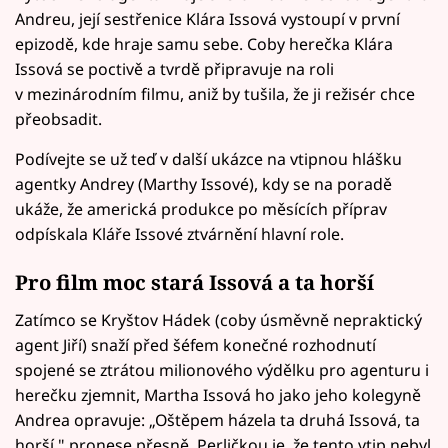
Andreu, její sestřenice Klára Issová vystoupí v první
epizodě, kde hraje samu sebe. Coby herečka Klára
Issová se poctivě a tvrdě připravuje na roli
v mezinárodním filmu, aniž by tušila, že ji režisér chce
přeobsadit.
Podívejte se už teď v další ukázce na vtipnou hlášku
agentky Andrey (Marthy Issové), kdy se na poradě
ukáže, že americká produkce po měsících příprav
odpískala Kláře Issové ztvárnění hlavní role.
Pro film moc stará Issová a ta horší
Zatímco se Kryštov Hádek (coby úsměvně nepraktický
agent Jiří) snaží před šéfem konečné rozhodnutí
spojené se ztrátou milionového výdělku pro agenturu i
herečku zjemnit, Martha Issová ho jako jeho kolegyně
Andrea opravuje: „Oštěpem házela ta druhá Issová, ta
horší," pronese přesně. Perličkou je, že tento vtip nebyl