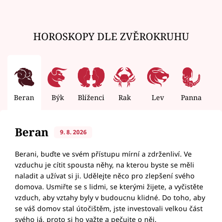
HOROSKOPY DLE ZVĚROKRUHU
Beran
Býk
Blíženci
Rak
Lev
Panna
V
Beran
9. 8. 2026
Berani, buďte ve svém přístupu mírní a zdrženliví. Ve
vzduchu je cítit spousta něhy, na kterou byste se měli
naladit a užívat si ji. Udělejte něco pro zlepšení svého
domova. Usmiřte se s lidmi, se kterými žijete, a vyčistěte
vzduch, aby vztahy byly v budoucnu klidné. Do toho, aby
se váš domov stal útočištěm, jste investovali velkou část
svého já, proto si ho važte a pečujte o něj.