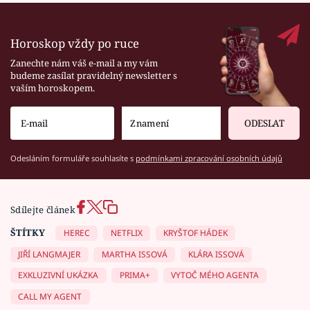
Horoskop vždy po ruce
Zanechte nám váš e-mail a my vám
budeme zasílat pravidelný newsletter s
vaším horoskopem.
ODESLAT
Odesláním formuláře souhlasíte s
podmínkami zpracování osobních údajů
Sdílejte článek
ŠTÍTKY
HEREC
NETFLIX
KRYŠTOF HÁDEK
JIŘÍ LANGMAJER
MARTHA ISSOVÁ
KLÁRA ISSOVÁ
EXKLUZIVNÍ UKÁZKA
PRIMA+
VYTOČ MÉHO AGENTA
CALL MY AGENT