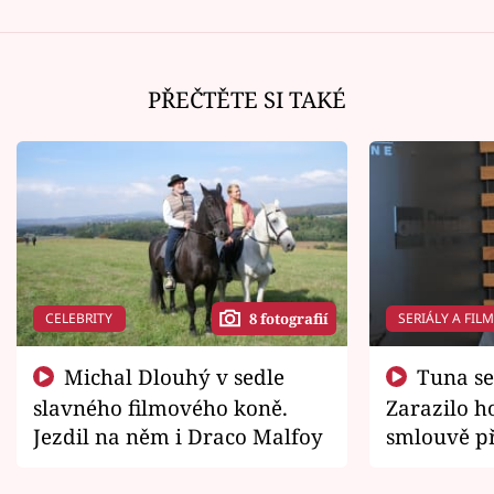
PŘEČTĚTE SI TAKÉ
CELEBRITY
SERIÁLY A FIL
8 fotografií
Michal Dlouhý v sedle
Tuna se chtěl vrátit domů.
slavného filmového koně.
Zarazilo ho
Jezdil na něm i Draco Malfoy
smlouvě př
zemřít