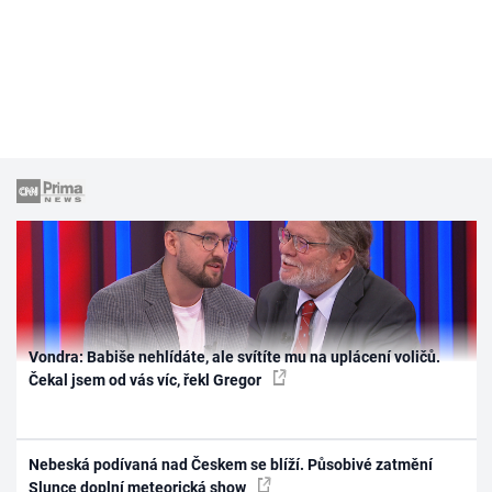
Vondra: Babiše nehlídáte, ale svítíte mu na uplácení voličů.
Čekal jsem od vás víc, řekl Gregor
Nebeská podívaná nad Českem se blíží. Působivé zatmění
Slunce doplní meteorická show