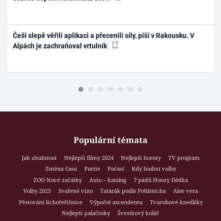
Češi slepě věřili aplikaci a přecenili síly, píší v Rakousku. V
Alpách je zachraňoval vrtulník
Populární témata
Jak zhubnout
Nejlepší filmy 2024
Nejlepší horory
TV program
Změna času
Partie
Počasí
Kdy budou volby
ZOO Nové začátky
Auto – katalog
7 pádů Honzy Dědka
Volby 2025
Svařené víno
Tatarák podle Pohlreicha
Aloe vera
Pěstování lichořeřišnice
Výpočet ascendentu
Tvarohové knedlíky
Nejlepší palačinky
Švestkový koláč