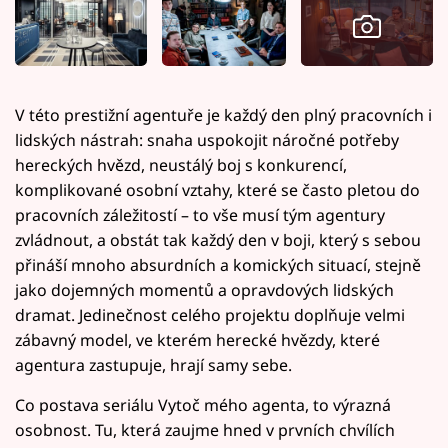
V této prestižní agentuře je každý den plný pracovních i
lidských nástrah: snaha uspokojit náročné potřeby
hereckých hvězd, neustálý boj s konkurencí,
komplikované osobní vztahy, které se často pletou do
pracovních záležitostí – to vše musí tým agentury
zvládnout, a obstát tak každý den v boji, který s sebou
přináší mnoho absurdních a komických situací, stejně
jako dojemných momentů a opravdových lidských
dramat. Jedinečnost celého projektu doplňuje velmi
zábavný model, ve kterém herecké hvězdy, které
agentura zastupuje, hrají samy sebe.
Co postava seriálu Vytoč mého agenta, to výrazná
osobnost. Tu, která zaujme hned v prvních chvílích