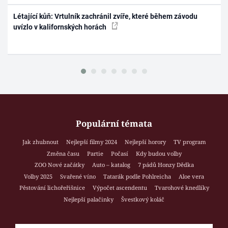
Létající kůň: Vrtulník zachránil zvíře, které během závodu
uvízlo v kalifornských horách
Populární témata
Jak zhubnout
Nejlepší filmy 2024
Nejlepší horory
TV program
Změna času
Partie
Počasí
Kdy budou volby
ZOO Nové začátky
Auto – katalog
7 pádů Honzy Dědka
Volby 2025
Svařené víno
Tatarák podle Pohlreicha
Aloe vera
Pěstování lichořeřišnice
Výpočet ascendentu
Tvarohové knedlíky
Nejlepší palačinky
Švestkový koláč