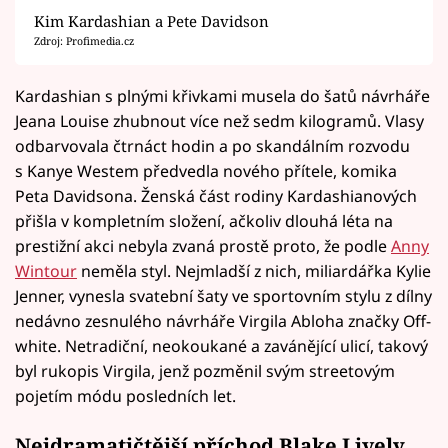
Kim Kardashian a Pete Davidson
Zdroj: Profimedia.cz
Kardashian s plnými křivkami musela do šatů návrháře
Jeana Louise zhubnout více než sedm kilogramů. Vlasy
odbarvovala čtrnáct hodin a po skandálním rozvodu
s Kanye Westem předvedla nového přítele, komika
Peta Davidsona. Ženská část rodiny Kardashianových
přišla v kompletním složení, ačkoliv dlouhá léta na
prestižní akci nebyla zvaná prostě proto, že podle
Anny
Wintour
neměla styl. Nejmladší z nich, miliardářka Kylie
Jenner, vynesla svatební šaty ve sportovním stylu z dílny
nedávno zesnulého návrháře Virgila Abloha značky Off-
white. Netradiční, neokoukané a zavánějící ulicí, takový
byl rukopis Virgila, jenž pozměnil svým streetovým
pojetím módu posledních let.
Nejdramatičtější příchod Blake Lively