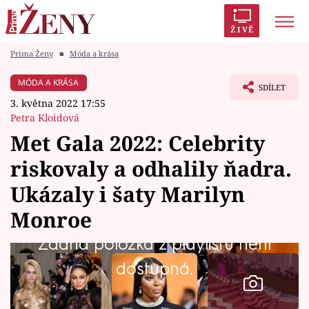
ŽIVĚ
Prima Ženy
■
Móda a krása
Trendy:
Polabí
Inspekce
Prostřeno!
AYTO?
MÓDA A KRÁSA
SDÍLET
Módní alarm
Zrádci
Proměny
3. května 2022 17:55
Petra Kloidová
Met Gala 2022: Celebrity
riskovaly a odhalily ňadra.
Témata
Ukázaly i šaty Marilyn
Celebrity
Monroe
Žádná položka z playlistu není
Vztahy
dostupná.
Seriály