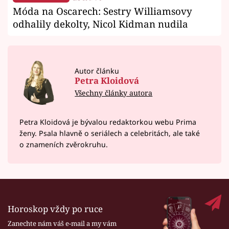
Móda na Oscarech: Sestry Williamsovy
odhalily dekolty, Nicol Kidman nudila
Autor článku
Petra Kloidová
Všechny články autora
Petra Kloidová je bývalou redaktorkou webu Prima
ženy. Psala hlavně o seriálech a celebritách, ale také
o znameních zvěrokruhu.
Horoskop vždy po ruce
Zanechte nám váš e-mail a my vám