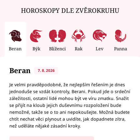
HOROSKOPY DLE ZVĚROKRUHU
Beran
Býk
Blíženci
Rak
Lev
Panna
V
Beran
7. 8. 2026
Je velmi pravděpodobné, že nejlepším řešením je dnes
jednoduše se vzdát kontroly, Berani. Pokud jde o srdeční
záležitosti, ostatní lidé mohou být ve víru zmatku. Snažit
se přijít na kloub jejich duševnímu rozpoložení bude
nemožné, takže se o to ani nepokoušejte. Možná budete
chtít nechat věci plynout a uvidíte, jak dopadnete zítra,
než uděláte nějaké zásadní kroky.