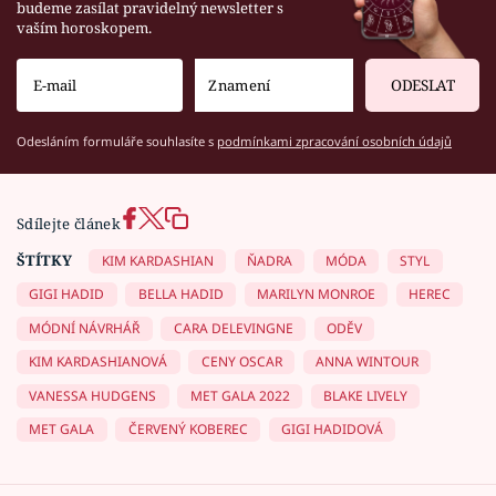
budeme zasílat pravidelný newsletter s
vaším horoskopem.
ODESLAT
Odesláním formuláře souhlasíte s
podmínkami zpracování osobních údajů
Sdílejte článek
ŠTÍTKY
KIM KARDASHIAN
ŇADRA
MÓDA
STYL
GIGI HADID
BELLA HADID
MARILYN MONROE
HEREC
MÓDNÍ NÁVRHÁŘ
CARA DELEVINGNE
ODĚV
KIM KARDASHIANOVÁ
CENY OSCAR
ANNA WINTOUR
VANESSA HUDGENS
MET GALA 2022
BLAKE LIVELY
MET GALA
ČERVENÝ KOBEREC
GIGI HADIDOVÁ