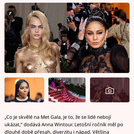
„Co je skvělé na Met Gala, je to, že se lidé nebojí
ukázat,“ dodává Anna Wintour. Letošní ročník měl po
dlouhé době přesah, diverzitu i nápad. Většina