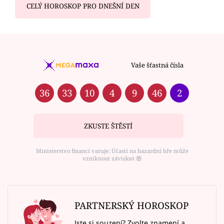
CELÝ HOROSKOP PRO DNEŠNÍ DEN
Vaše šťastná čísla
36
33
10
4
9
46
2
ZKUSTE ŠTĚSTÍ
Ministerstvo financí varuje: Účastí na hazardní hře může
vzniknout závislost ⑱
PARTNERSKÝ HOROSKOP
Jste si souzení? Zvolte znamení a