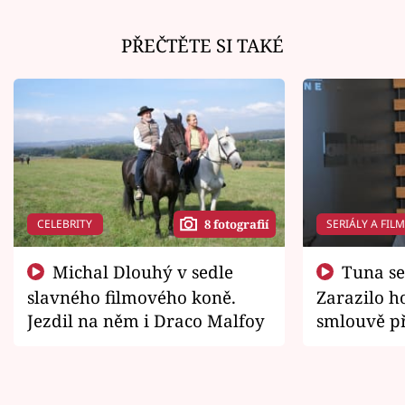
PŘEČTĚTE SI TAKÉ
CELEBRITY
SERIÁLY A FIL
8 fotografií
Michal Dlouhý v sedle
Tuna se chtěl vrátit domů.
slavného filmového koně.
Zarazilo ho
Jezdil na něm i Draco Malfoy
smlouvě př
zemřít