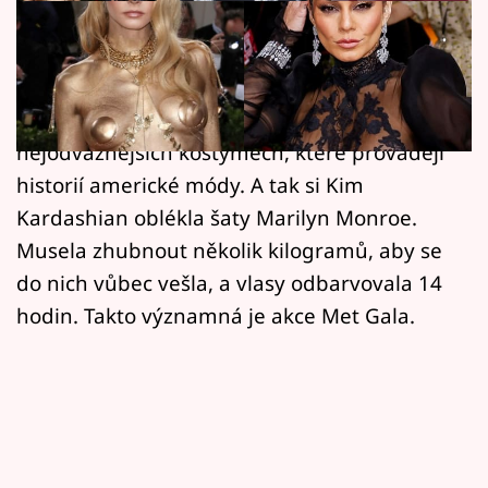
Horoskopy
Celebrity se na módních Oscarech rozhodly
Sledujte prima+
riskovat. Po osmi měsících se znovu potkaly,
Filmový festival Karlovy Vary
aby oslavily svátek módy v těch
nejodvážnějších kostýmech, které provádějí
Pořady
historií americké módy. A tak si Kim
Kardashian oblékla šaty Marilyn Monroe.
Mámy sobě
Musela zhubnout několik kilogramů, aby se
do nich vůbec vešla, a vlasy odbarvovala 14
Přihlášení
hodin. Takto významná je akce Met Gala.
Sledujte nás