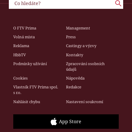
O FTV Prima
Management
Volná místa
Press
Reklama
Castingy a výzvy
HbbTV
Kontakty
Podmínky užívání
Zpracování osobních
údajů
Cookies
Nápověda
Vlastník FTV Prima spol.
Redakce
s r.o.
Nahlásit chybu
Nastavení soukromí
App Store