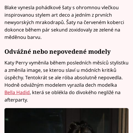
Blake vynesla pohádkové šaty s ohromnou vlečkou
inspirovanou stylem art deco a jedním z prvních
newyorských mrakodrapů. Šaty na červeném koberci
dokonce během pár sekund zoxidovaly ze zelené na
měděnou barvu.
Odvážné nebo nepovedené modely
Katy Perry vyměnila během posledních měsíců stylistku
a změnila image, se kterou slaví u módních kritiků
úspěchy. Tentokrát se ale róba absolutně nepovedla.
Hodně odvážným modelem vyrazila dech modelka
Bella Hadid
, která se oblékla do divokého negližé na
afterparty.