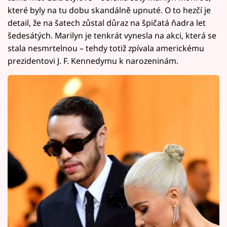
které byly na tu dobu skandálně upnuté. O to hezčí je
detail, že na šatech zůstal důraz na špičatá ňadra let
šedesátých. Marilyn je tenkrát vynesla na akci, která se
stala nesmrtelnou – tehdy totiž zpívala americkému
prezidentovi J. F. Kennedymu k narozeninám.