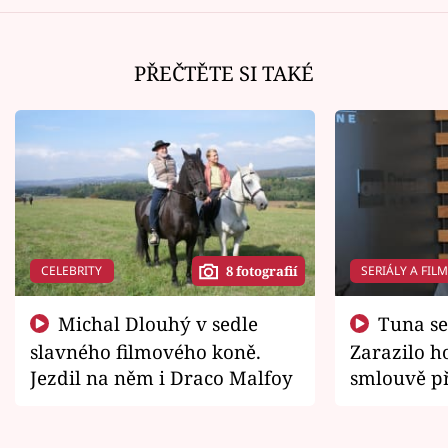
PŘEČTĚTE SI TAKÉ
CELEBRITY
SERIÁLY A FIL
8 fotografií
Michal Dlouhý v sedle
Tuna se chtěl vrátit domů.
slavného filmového koně.
Zarazilo ho
Jezdil na něm i Draco Malfoy
smlouvě př
zemřít