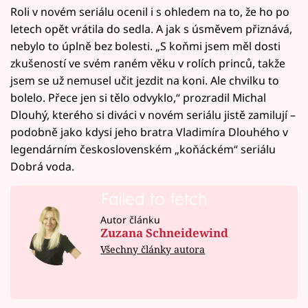
Roli v novém seriálu ocenil i s ohledem na to, že ho po
letech opět vrátila do sedla. A jak s úsměvem přiznává,
nebylo to úplně bez bolesti. „S koňmi jsem měl dosti
zkušeností ve svém raném věku v rolích princů, takže
jsem se už nemusel učit jezdit na koni. Ale chvilku to
bolelo. Přece jen si tělo odvyklo,“ prozradil Michal
Dlouhý, kterého si diváci v novém seriálu jistě zamilují –
podobně jako kdysi jeho bratra Vladimíra Dlouhého v
legendárním československém „koňáckém“ seriálu
Dobrá voda.
Failed to fetch
Autor článku
Zuzana Schneidewind
Všechny články autora