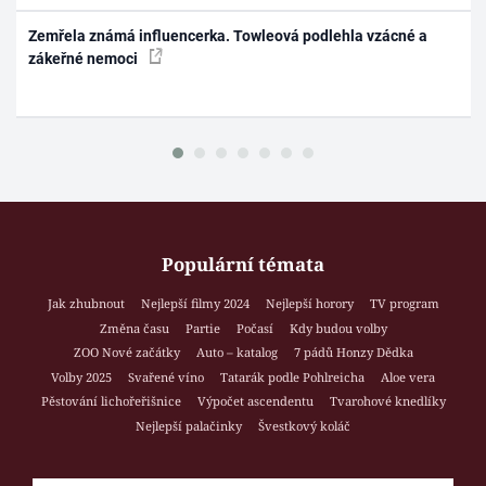
Zemřela známá influencerka. Towleová podlehla vzácné a
zákeřné nemoci
Populární témata
Jak zhubnout
Nejlepší filmy 2024
Nejlepší horory
TV program
Změna času
Partie
Počasí
Kdy budou volby
ZOO Nové začátky
Auto – katalog
7 pádů Honzy Dědka
Volby 2025
Svařené víno
Tatarák podle Pohlreicha
Aloe vera
Pěstování lichořeřišnice
Výpočet ascendentu
Tvarohové knedlíky
Nejlepší palačinky
Švestkový koláč