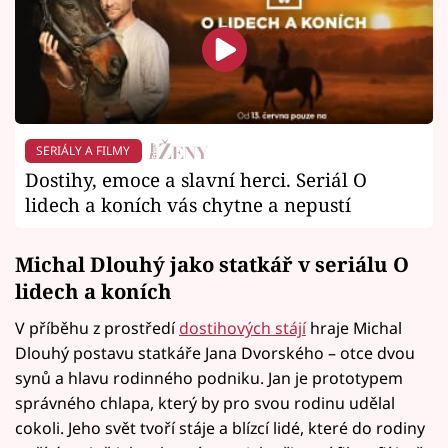
SERIÁLY A FILMY
Dostihy, emoce a slavní herci. Seriál O
lidech a koních vás chytne a nepustí
Michal Dlouhý jako statkář v seriálu O
lidech a koních
V příběhu z prostředí
dostihových stájí
hraje Michal
Dlouhý postavu statkáře Jana Dvorského – otce dvou
synů a hlavu rodinného podniku. Jan je prototypem
správného chlapa, který by pro svou rodinu udělal
cokoli. Jeho svět tvoří stáje a blízcí lidé, které do rodiny