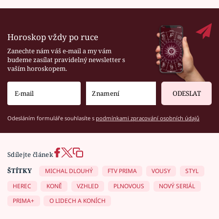
Horoskop vždy po ruce
Zanechte nám váš e-mail a my vám
budeme zasílat pravidelný newsletter s
vaším horoskopem.
ODESLAT
Odesláním formuláře souhlasíte s
podmínkami zpracování osobních údajů
Sdílejte článek
ŠTÍTKY
MICHAL DLOUHÝ
FTV PRIMA
VOUSY
STYL
HEREC
KONĚ
VZHLED
PLNOVOUS
NOVÝ SERIÁL
PRIMA+
O LIDECH A KONÍCH