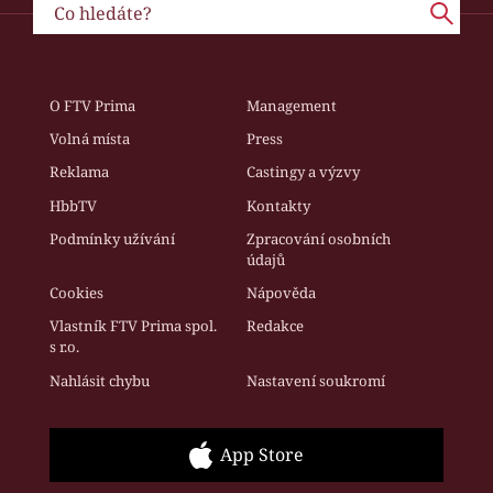
O FTV Prima
Management
Volná místa
Press
Reklama
Castingy a výzvy
HbbTV
Kontakty
Podmínky užívání
Zpracování osobních
údajů
Cookies
Nápověda
Vlastník FTV Prima spol.
Redakce
s r.o.
Nahlásit chybu
Nastavení soukromí
App Store