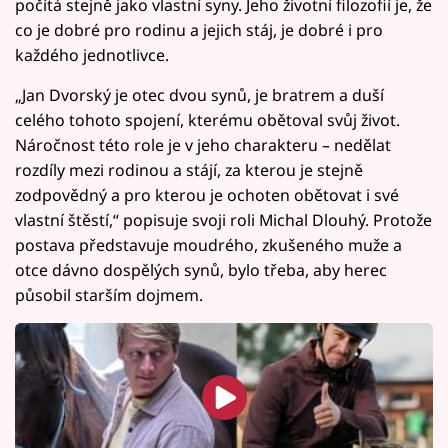
počítá stejně jako vlastní syny. Jeho životní filozofií je, že
co je dobré pro rodinu a jejich stáj, je dobré i pro
každého jednotlivce.
„Jan Dvorský je otec dvou synů, je bratrem a duší
celého tohoto spojení, kterému obětoval svůj život.
Náročnost této role je v jeho charakteru – nedělat
rozdíly mezi rodinou a stájí, za kterou je stejně
zodpovědný a pro kterou je ochoten obětovat i své
vlastní štěstí,“ popisuje svoji roli Michal Dlouhý. Protože
postava představuje moudrého, zkušeného muže a
otce dávno dospělých synů, bylo třeba, aby herec
působil starším dojmem.