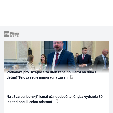
Podmínka pro Ukrajince za útok zápalnou lahví na dům s
dětmi? Tejc zvažuje mimořádný zásah
Na „Švarcenberský“ kanál už neodbočíte. Chyba vydržela 30
let, teď ceduli celou odstraní