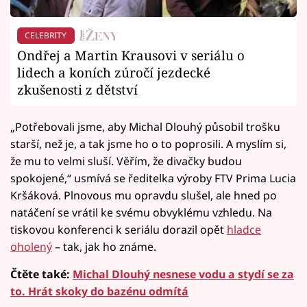
CELEBRITY
Ondřej a Martin Krausovi v seriálu o
lidech a koních zúročí jezdecké
zkušenosti z dětství
„Potřebovali jsme, aby Michal Dlouhý působil trošku
starší, než je, a tak jsme ho o to poprosili. A myslím si,
že mu to velmi sluší. Věřím, že divačky budou
spokojené,“ usmívá se ředitelka výroby FTV Prima Lucia
Kršáková. Plnovous mu opravdu slušel, ale hned po
natáčení se vrátil ke svému obvyklému vzhledu. Na
tiskovou konferenci k seriálu dorazil opět
hladce
oholený
– tak, jak ho známe.
Čtěte také:
Michal Dlouhý nesnese vodu a stydí se za
to. Hrát skoky do bazénu odmítá