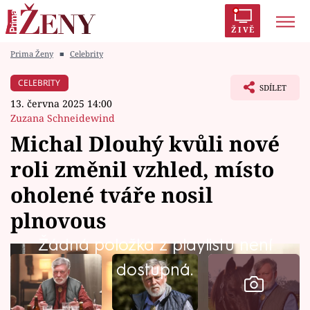
ŽIVĚ
Prima Ženy
■
Celebrity
Trendy:
Polabí
Inspekce
Prostřeno!
AYTO?
CELEBRITY
SDÍLET
Módní alarm
Zrádci
Proměny
13. června 2025 14:00
Zuzana Schneidewind
Michal Dlouhý kvůli nové
roli změnil vzhled, místo
Témata
oholené tváře nosil
Celebrity
plnovous
Žádná položka z playlistu není
Vztahy
dostupná.
Seriály