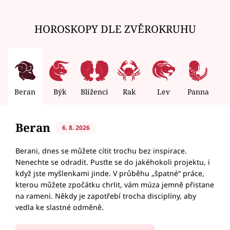
HOROSKOPY DLE ZVĚROKRUHU
Beran
Býk
Blíženci
Rak
Lev
Panna
V
Beran
6. 8. 2026
Berani, dnes se můžete cítit trochu bez inspirace.
Nenechte se odradit. Pusťte se do jakéhokoli projektu, i
když jste myšlenkami jinde. V průběhu „špatné“ práce,
kterou můžete zpočátku chrlit, vám múza jemně přistane
na rameni. Někdy je zapotřebí trocha disciplíny, aby
vedla ke slastné odměně.