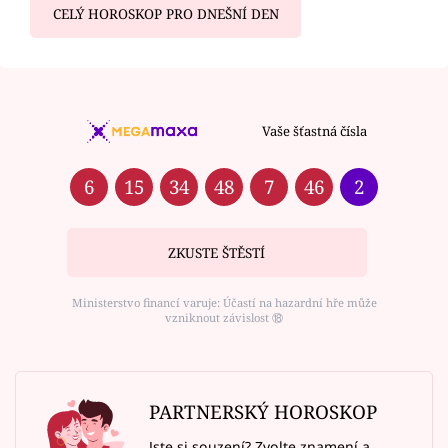
CELÝ HOROSKOP PRO DNEŠNÍ DEN
Vaše šťastná čísla
6
15
34
48
7
46
2
ZKUSTE ŠTĚSTÍ
Ministerstvo financí varuje: Účastí na hazardní hře může
vzniknout závislost ⑱
PARTNERSKÝ HOROSKOP
Jste si souzení? Zvolte znamení a