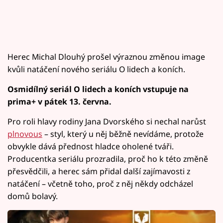
Herec Michal Dlouhý prošel výraznou změnou image
kvůli natáčení nového seriálu O lidech a koních.
Osmidílný seriál O lidech a koních vstupuje na
prima+ v pátek 13. června.
Pro roli hlavy rodiny Jana Dvorského si nechal narůst
plnovous
– styl, který u něj běžně nevídáme, protože
obvykle dává přednost hladce oholené tváři.
Producentka seriálu prozradila, proč ho k této změně
přesvědčili, a herec sám přidal další zajímavosti z
natáčení – včetně toho, proč z něj někdy odcházel
domů bolavý.