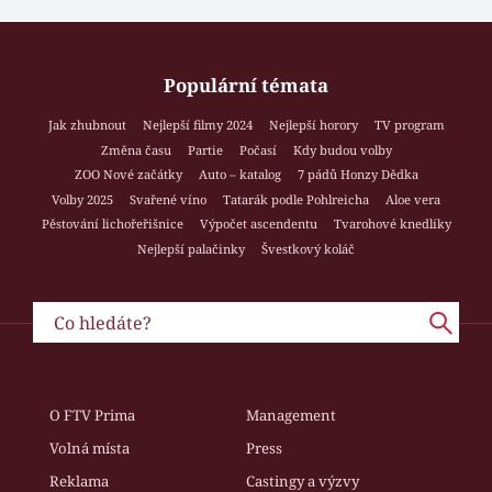
Populární témata
Jak zhubnout
Nejlepší filmy 2024
Nejlepší horory
TV program
Změna času
Partie
Počasí
Kdy budou volby
ZOO Nové začátky
Auto – katalog
7 pádů Honzy Dědka
Volby 2025
Svařené víno
Tatarák podle Pohlreicha
Aloe vera
Pěstování lichořeřišnice
Výpočet ascendentu
Tvarohové knedlíky
Nejlepší palačinky
Švestkový koláč
O FTV Prima
Management
Volná místa
Press
Reklama
Castingy a výzvy