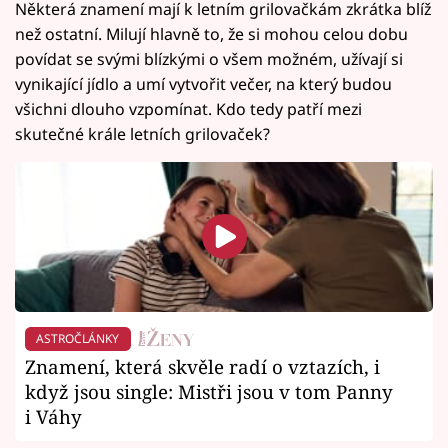
Některá znamení mají k letním grilovačkám zkrátka blíž
než ostatní. Milují hlavně to, že si mohou celou dobu
povídat se svými blízkými o všem možném, užívají si
vynikající jídlo a umí vytvořit večer, na který budou
všichni dlouho vzpomínat. Kdo tedy patří mezi
skutečné krále letních grilovaček?
ASTROČLÁNKY
Znamení, která skvěle radí o vztazích, i
když jsou single: Mistři jsou v tom Panny
i Váhy