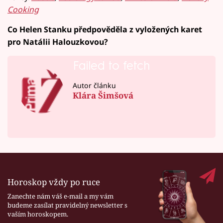
Cooking
Co Helen Stanku předpověděla z vyložených karet
pro Natálii Halouzkovou?
Failed to fetch
Autor článku
Klára Šimšová
Horoskop vždy po ruce
Zanechte nám váš e-mail a my vám
budeme zasílat pravidelný newsletter s
vaším horoskopem.