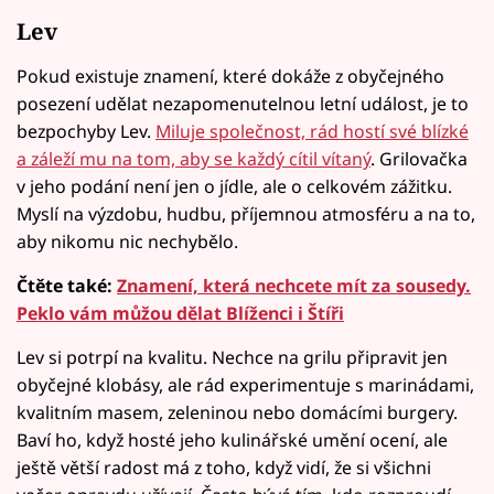
Lev
Pokud existuje znamení, které dokáže z obyčejného
posezení udělat nezapomenutelnou letní událost, je to
bezpochyby Lev.
Miluje společnost, rád hostí své blízké
a záleží mu na tom, aby se každý cítil vítaný
. Grilovačka
v jeho podání není jen o jídle, ale o celkovém zážitku.
Myslí na výzdobu, hudbu, příjemnou atmosféru a na to,
aby nikomu nic nechybělo.
Čtěte také:
Znamení, která nechcete mít za sousedy.
Peklo vám můžou dělat Blíženci i Štíři
Lev si potrpí na kvalitu. Nechce na grilu připravit jen
obyčejné klobásy, ale rád experimentuje s marinádami,
kvalitním masem, zeleninou nebo domácími burgery.
Baví ho, když hosté jeho kulinářské umění ocení, ale
ještě větší radost má z toho, když vidí, že si všichni