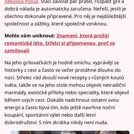
několika minut
. Stačí zavolat pár přátel, rozpálit gril a
dobrá nálada je automaticky zaručena. Neřeší, jestli je
všechno dokonale připravené. Pro něj je nejdůležitější
společnost a zážitky, které společně vzniknou.
Mohlo vám uniknout:
Znamení, která prožijí
romantické léto. Střelci si připomenou, proč se
zamilovali
Na jeho grilovačkách je hodně smíchu, vyprávějí se
historky z cest a často se večer protáhne dlouho do
noci. Střelec rád zkouší nové recepty z různých koutů
světa, takže se na jeho stole mohou objevit netradiční
marinády, exotické přílohy nebo speciality, které objevil
během svých cest. Dokáže nadchnout ostatní svou
energií a často bývá tím, kdo ještě navrhne noční
koupání, spontánní výlet nebo další letní
dobrodružství. S ním zkrátka nikdy není nuda.