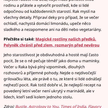
rodinu a přátele a vytvořit prostředí, kde si lidé
odpočinou od každodenních starostí. Rak myslí na
všechny detaily. Připraví deky pro případ, že se večer
ochladí, nachystá domácí limonádu, upeče něco
sladkého a nezapomene ani na děti nebo vegetariány.
Přečtěte si také:
Magické rostliny našich předků.
Pelyněk chránil před zlem, rozmarýn před nevěrou
Jeho starostlivost je obdivuhodná a hosté mají často
pocit, že se o ně pečuje téměř jako doma u maminky.
Večer u Raka bývá plný vzpomínek, dlouhých
rozhovorů a příjemné pohody. Nejde o nejdivočejší
grilovačku léta, ale právě o tu, ze které si lidé odnášejí
nejhezčí pocit. Rak totiž dobře ví, že nejlepší recept na
povedený letní večer není ukrytý v marinádě, ale v
lidech, kteří sedí kolem jednoho stolu.
Zdroj:
Bustle
,
Astrology to You
,
Times of India
,
Flavory