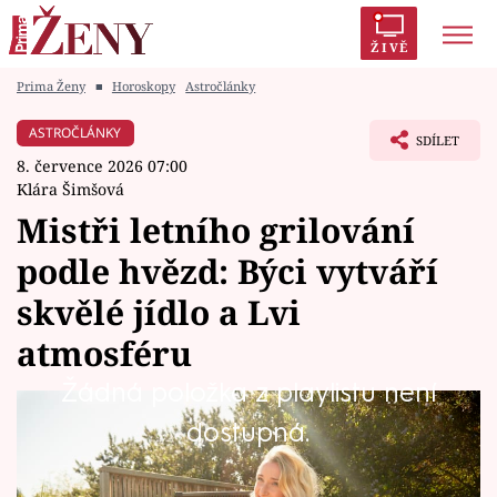
ŽIVĚ
Prima Ženy
■
Horoskopy
Astročlánky
Trendy:
Polabí
Inspekce
Prostřeno!
AYTO?
ASTROČLÁNKY
SDÍLET
Módní alarm
Zrádci
Proměny
8. července 2026 07:00
Klára Šimšová
Mistři letního grilování
podle hvězd: Býci vytváří
Témata
skvělé jídlo a Lvi
Celebrity
atmosféru
Žádná položka z playlistu není
Vztahy
Léto a grilování patří k sobě stejně
dostupná.
Seriály
neodmyslitelně jako teplo a zmrzlina. Pro
někoho je grilovačka hlavně o dobrém jídle,