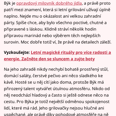
Býk je
opravdový milovník dobrého jídla
, a právě proto
patří mezi znamení, která si letní grilování užívají úplně
naplno. Nejde mu o okázalost ani velkou zahradní
párty. Spíše chce, aby bylo všechno poctivé, chutné a
připravené s láskou. Klidně stráví několik hodin
přípravou marinád nebo výběrem těch nejlepších
surovin. Moc dobře totiž ví, že právě na detailech záleží.
Vyzkoušejte:
Letní magické rituály pro více radosti a
energie. Začněte den se sluncem a zujte boty
Na jeho zahradě nikdy nechybí bohatě prostřený stůl,
domácí saláty, čerstvé pečivo ani něco sladkého ke
kávě. Hosté se u něj cítí jako doma, protože Býk má
přirozený talent vytvářet útulnou atmosféru. Nikdo od
něj neodchází hladový a často si ještě odnese něco na
cestu. Pro Býka je totiž největší odměnou spokojenost
lidí, které má rád. Jeho grilovačky nejsou hlučné ani
uspěchané, ale právě díky pohodové atmosféře na ně