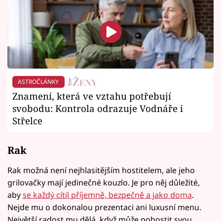
ASTROČLÁNKY
Znamení, která ve vztahu potřebují
svobodu: Kontrola odrazuje Vodnáře i
Střelce
Rak
Rak možná není nejhlasitějším hostitelem, ale jeho
grilovačky mají jedinečné kouzlo. Je pro něj důležité,
aby
se každý cítil příjemně, bezpečně a jako doma
.
Nejde mu o dokonalou prezentaci ani luxusní menu.
Největší radost mu dělá, když může pohostit svou