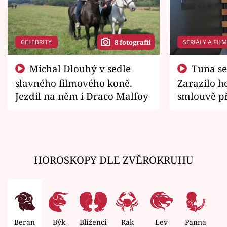
CELEBRITY
SERIÁLY A FIL
8 fotografií
Michal Dlouhý v sedle
Tuna se chtěl vrátit domů.
slavného filmového koně.
Zarazilo ho
Jezdil na něm i Draco Malfoy
smlouvě př
zemřít
HOROSKOPY DLE ZVĚROKRUHU
Beran
Býk
Blíženci
Rak
Lev
Panna
V