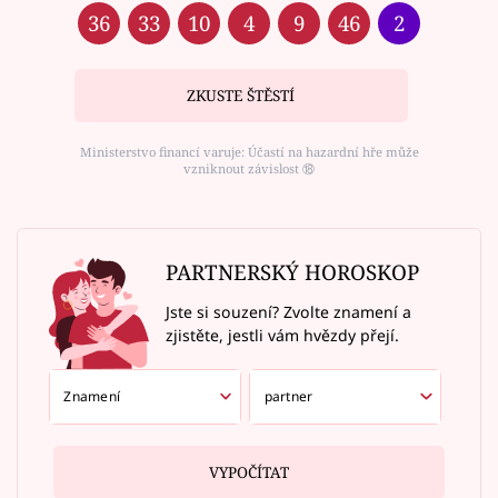
36
33
10
4
9
46
2
ZKUSTE ŠTĚSTÍ
Ministerstvo financí varuje: Účastí na hazardní hře může
vzniknout závislost ⑱
PARTNERSKÝ HOROSKOP
Jste si souzení? Zvolte znamení a
zjistěte, jestli vám hvězdy přejí.
VYPOČÍTAT