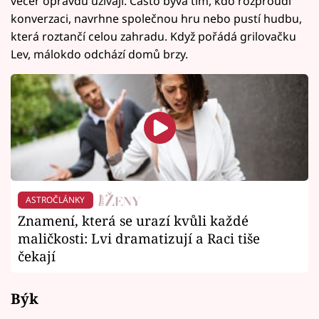
večer opravdu užívají. Často bývá tím, kdo rozproudí
konverzaci, navrhne společnou hru nebo pustí hudbu,
která roztančí celou zahradu. Když pořádá grilovačku
Lev, málokdo odchází domů brzy.
ASTROČLÁNKY
Znamení, která se urazí kvůli každé
maličkosti: Lvi dramatizují a Raci tiše
čekají
Býk