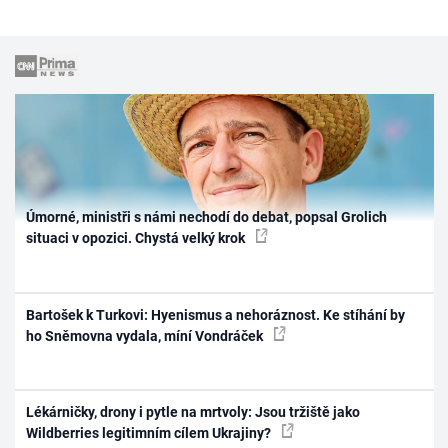
Úmorné, ministři s námi nechodí do debat, popsal Grolich
situaci v opozici. Chystá velký krok
Bartošek k Turkovi: Hyenismus a nehoráznost. Ke stíhání by
ho Sněmovna vydala, míní Vondráček
Lékárničky, drony i pytle na mrtvoly: Jsou tržiště jako
Wildberries legitimním cílem Ukrajiny?