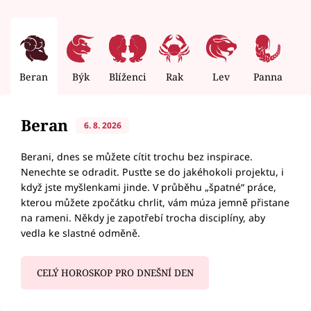
Beran
Býk
Blíženci
Rak
Lev
Panna
V
Beran
6. 8. 2026
Berani, dnes se můžete cítit trochu bez inspirace.
Nenechte se odradit. Pusťte se do jakéhokoli projektu, i
když jste myšlenkami jinde. V průběhu „špatné“ práce,
kterou můžete zpočátku chrlit, vám múza jemně přistane
na rameni. Někdy je zapotřebí trocha disciplíny, aby
vedla ke slastné odměně.
CELÝ HOROSKOP PRO DNEŠNÍ DEN