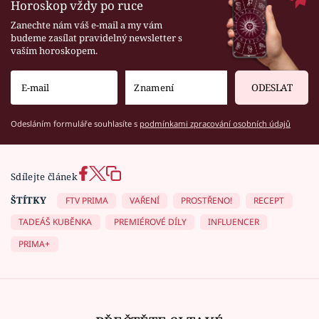
Horoskop vždy po ruce
Zanechte nám váš e-mail a my vám
budeme zasílat pravidelný newsletter s
vaším horoskopem.
ODESLAT
Odesláním formuláře souhlasíte s
podmínkami zpracování osobních údajů
Sdílejte článek
ŠTÍTKY
FTV PRIMA
VAŘENÍ
PROSTŘENO!
RECEPT
TADEÁŠ KUBĚNKA
PREMIÉROVÉ DÍLY
INFLUENCER
PRIMA+