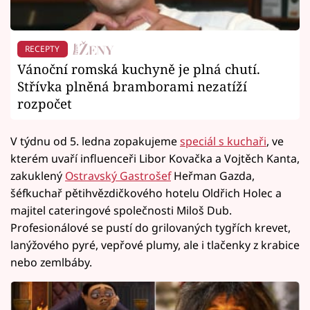
RECEPTY
Vánoční romská kuchyně je plná chutí.
Střívka plněná bramborami nezatíží
rozpočet
V týdnu od 5. ledna zopakujeme
speciál s kuchaři
, ve
kterém uvaří influenceři Libor Kovačka a Vojtěch Kanta,
zakuklený
Ostravský Gastrošef
Heřman Gazda,
šéfkuchař pětihvězdičkového hotelu Oldřich Holec a
majitel cateringové společnosti Miloš Dub.
Profesionálové se pustí do grilovaných tygřích krevet,
lanýžového pyré, vepřové plumy, ale i tlačenky z krabice
nebo zemlbáby.