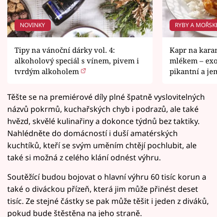
NOVINKY
RYBY A MOŘSK
Tipy na vánoční dárky vol. 4:
Kapr na kara
alkoholový speciál s vínem, pivem i
mlékem – exot
tvrdým alkoholem
pikantní a je
Těšte se na premiérové díly plné špatně vyslovitelných
názvů pokrmů, kuchařských chyb i podrazů, ale také
hvězd, skvělé kulinařiny a dokonce týdnů bez taktiky.
Nahlédněte do domácností i duší amatérských
kuchtíků, kteří se svým uměním chtějí pochlubit, ale
také si možná z celého klání odnést výhru.
Soutěžící budou bojovat o hlavní výhru 60 tisíc korun a
také o diváckou přízeň, která jim může přinést deset
tisíc. Ze stejné částky se pak může těšit i jeden z diváků,
pokud bude štěstěna na jeho straně.