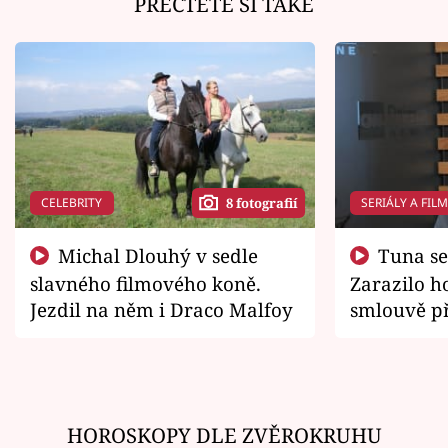
PŘEČTĚTE SI TAKÉ
CELEBRITY
SERIÁLY A FIL
8 fotografií
Michal Dlouhý v sedle
Tuna se chtěl vrátit domů.
slavného filmového koně.
Zarazilo ho
Jezdil na něm i Draco Malfoy
smlouvě př
zemřít
HOROSKOPY DLE ZVĚROKRUHU