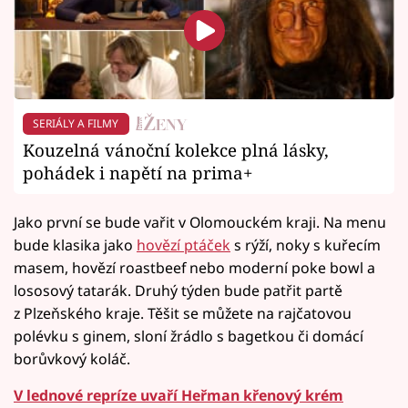
SERIÁLY A FILMY
Kouzelná vánoční kolekce plná lásky,
pohádek i napětí na prima+
Jako první se bude vařit v Olomouckém kraji. Na menu
bude klasika jako
hovězí ptáček
s rýží, noky s kuřecím
masem, hovězí roastbeef nebo moderní poke bowl a
lososový tatarák. Druhý týden bude patřit partě
z Plzeňského kraje. Těšit se můžete na rajčatovou
polévku s ginem, sloní žrádlo s bagetkou či domácí
borůvkový koláč.
V lednové repríze uvaří Heřman křenový krém