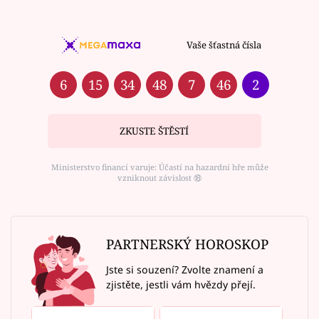
Vaše šťastná čísla
6
15
34
48
7
46
2
ZKUSTE ŠTĚSTÍ
Ministerstvo financí varuje: Účastí na hazardní hře může
vzniknout závislost ⑱
PARTNERSKÝ HOROSKOP
Jste si souzení? Zvolte znamení a
zjistěte, jestli vám hvězdy přejí.