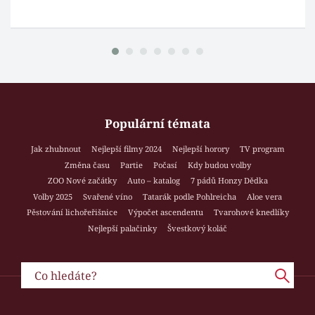
Populární témata
Jak zhubnout
Nejlepší filmy 2024
Nejlepší horory
TV program
Změna času
Partie
Počasí
Kdy budou volby
ZOO Nové začátky
Auto – katalog
7 pádů Honzy Dědka
Volby 2025
Svařené víno
Tatarák podle Pohlreicha
Aloe vera
Pěstování lichořeřišnice
Výpočet ascendentu
Tvarohové knedlíky
Nejlepší palačinky
Švestkový koláč