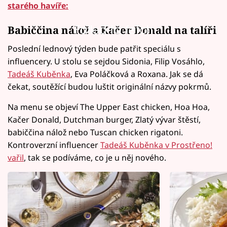
starého havíře:
Failed to fetch
Babiččina nálož a Kačer Donald na talíři
Poslední lednový týden bude patřit speciálu s
influencery. U stolu se sejdou Sidonia, Filip Vosáhlo,
Tadeáš Kuběnka
, Eva Poláčková a Roxana. Jak se dá
čekat, soutěžící budou luštit originální názvy pokrmů.
Na menu se objeví The Upper East chicken, Hoa Hoa,
Kačer Donald, Dutchman burger, Zlatý vývar štěstí,
babiččina nálož nebo Tuscan chicken rigatoni.
Kontroverzní influencer
Tadeáš Kuběnka v Prostřeno!
vařil
, tak se podíváme, co je u něj nového.