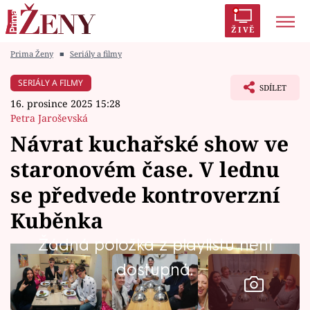
ŽIVĚ
Prima Ženy
■
Seriály a filmy
Trendy:
Polabí
Inspekce
Prostřeno!
AYTO?
SERIÁLY A FILMY
SDÍLET
Módní alarm
Zrádci
Proměny
16. prosince 2025 15:28
Petra Jaroševská
Návrat kuchařské show ve
staronovém čase. V lednu
Témata
se předvede kontroverzní
Celebrity
Kuběnka
Žádná položka z playlistu není
Vztahy
dostupná.
Seriály