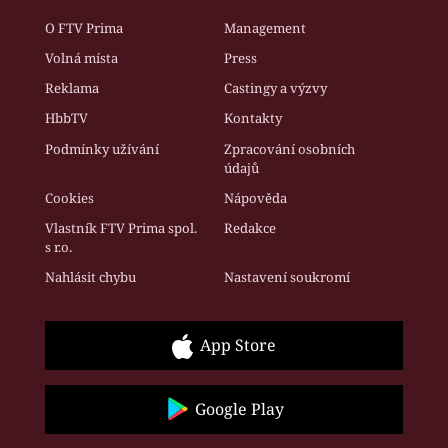
O FTV Prima
Management
Volná místa
Press
Reklama
Castingy a výzvy
HbbTV
Kontakty
Podmínky užívání
Zpracování osobních
údajů
Cookies
Nápověda
Vlastník FTV Prima spol.
Redakce
s r.o.
Nahlásit chybu
Nastavení soukromí
App Store
Google Play