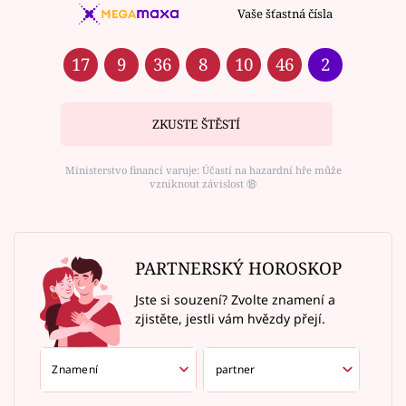
Vaše šťastná čísla
17
9
36
8
10
46
2
ZKUSTE ŠTĚSTÍ
Ministerstvo financí varuje: Účastí na hazardní hře může
vzniknout závislost ⑱
PARTNERSKÝ HOROSKOP
Jste si souzení? Zvolte znamení a
zjistěte, jestli vám hvězdy přejí.