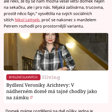
ale řekli, že by se nám možná vešel větší domek nejen
na sekačku, ale i pro nás. Nějaká zašívárna, trucovna,
prostě něco fajn,“ vysvětlila na svých sociálních
sítích
Nikol Leitgeb
, proč se nakonec s manželem
Petrem rozhodli pro prostornější variantu.
BYDLENÍ SLAVNÝCH
Bydlení Veroniky Arichtevy: V
nádherném domě má tajné chodby jako
na zámku
„Domek máme rozdělený na dvě půlky, jedna je