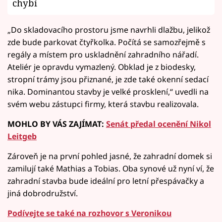
chybí
„Do skladovacího prostoru jsme navrhli dlažbu, jelikož
zde bude parkovat čtyřkolka. Počítá se samozřejmě s
regály a místem pro uskladnění zahradního nářadí.
Ateliér je opravdu vymazlený. Obklad je z biodesky,
stropní trámy jsou přiznané, je zde také okenní sedací
nika. Dominantou stavby je velké prosklení,“ uvedli na
svém webu zástupci firmy, která stavbu realizovala.
MOHLO BY VÁS ZAJÍMAT:
Senát předal ocenění Nikol
Leitgeb
Zároveň je na první pohled jasné, že zahradní domek si
zamilují také Mathias a Tobias. Oba synové už nyní ví, že
zahradní stavba bude ideální pro letní přespávačky a
jiná dobrodružství.
Podívejte se také na rozhovor s Veronikou