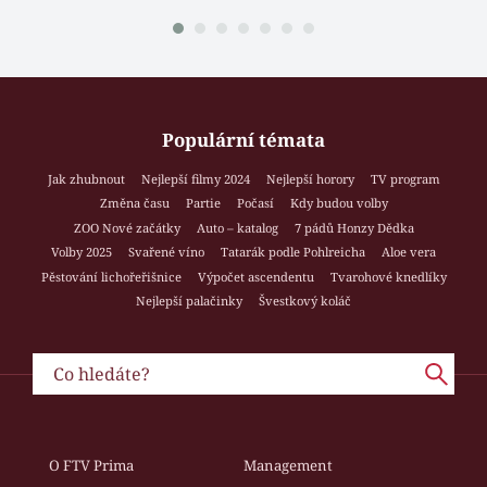
Populární témata
Jak zhubnout
Nejlepší filmy 2024
Nejlepší horory
TV program
Změna času
Partie
Počasí
Kdy budou volby
ZOO Nové začátky
Auto – katalog
7 pádů Honzy Dědka
Volby 2025
Svařené víno
Tatarák podle Pohlreicha
Aloe vera
Pěstování lichořeřišnice
Výpočet ascendentu
Tvarohové knedlíky
Nejlepší palačinky
Švestkový koláč
O FTV Prima
Management