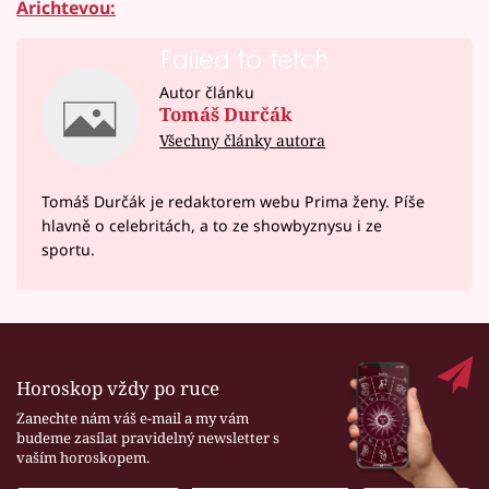
Arichtevou:
Failed to fetch
Autor článku
Tomáš Durčák
Všechny články autora
Tomáš Durčák je redaktorem webu Prima ženy. Píše
hlavně o celebritách, a to ze showbyznysu i ze
sportu.
Horoskop vždy po ruce
Zanechte nám váš e-mail a my vám
budeme zasílat pravidelný newsletter s
vaším horoskopem.