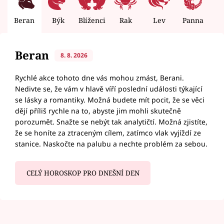
Beran
Býk
Blíženci
Rak
Lev
Panna
V
Beran
8. 8. 2026
Rychlé akce tohoto dne vás mohou zmást, Berani.
Nedivte se, že vám v hlavě víří poslední události týkající
se lásky a romantiky. Možná budete mít pocit, že se věci
dějí příliš rychle na to, abyste jim mohli skutečně
porozumět. Snažte se nebýt tak analytičtí. Možná zjistíte,
že se honíte za ztraceným cílem, zatímco vlak vyjíždí ze
stanice. Naskočte na palubu a nechte problém za sebou.
CELÝ HOROSKOP PRO DNEŠNÍ DEN