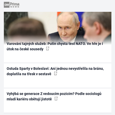
Varování tajných služeb: Putin chystá test NATO. Ve hře je i
útok na české sousedy
Ostuda Sparty v Boleslavi: Ani jednou nevystřelila na bránu,
doplatila na třesk v sestavě
Vyhýbá se generace Z vedoucím pozicím? Podle sociologů
mladí kariéru obětují jistotě