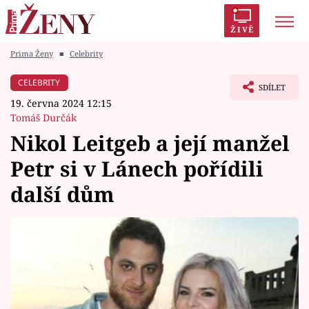
ŽIVĚ
Prima Ženy
■
Celebrity
Trendy:
Polabí
Inspekce
Prostřeno!
AYTO?
CELEBRITY
SDÍLET
Módní alarm
Zrádci
Proměny
19. června 2024 12:15
Tomáš Durčák
Nikol Leitgeb a její manžel
Petr si v Lánech pořídili
Témata
další dům
Celebrity
Vztahy
Seriály