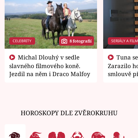
CELEBRITY
SERIÁLY A FIL
8 fotografií
Michal Dlouhý v sedle
Tuna se chtěl vrátit domů.
slavného filmového koně.
Zarazilo ho
Jezdil na něm i Draco Malfoy
smlouvě př
zemřít
HOROSKOPY DLE ZVĚROKRUHU