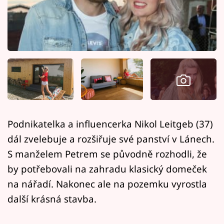
Horoskopy
Sledujte prima+
Filmový festival Karlovy Vary
Pořady
Mámy sobě
Podnikatelka a influencerka Nikol Leitgeb (37)
Přihlášení
dál zvelebuje a rozšiřuje své panství v Lánech.
S manželem Petrem se původně rozhodli, že
by potřebovali na zahradu klasický domeček
Sledujte nás
na nářadí. Nakonec ale na pozemku vyrostla
další krásná stavba.