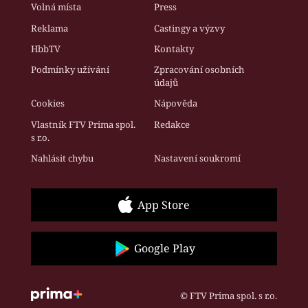
Volná místa
Press
Reklama
Castingy a výzvy
HbbTV
Kontakty
Podmínky užívání
Zpracování osobních
údajů
Cookies
Nápověda
Vlastník FTV Prima spol.
Redakce
s r.o.
Nahlásit chybu
Nastavení soukromí
App Store
Google Play
© FTV Prima spol. s r.o.