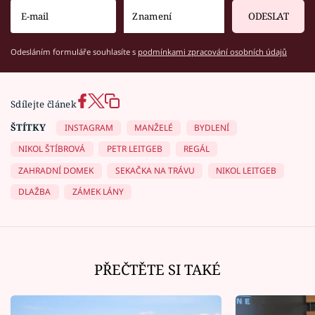
ODESLAT
Odesláním formuláře souhlasíte s
podmínkami zpracování osobních údajů
Sdílejte článek
ŠTÍTKY
INSTAGRAM
MANŽELÉ
BYDLENÍ
NIKOL ŠTÍBROVÁ
PETR LEITGEB
REGÁL
ZAHRADNÍ DOMEK
SEKAČKA NA TRÁVU
NIKOL LEITGEB
DLAŽBA
ZÁMEK LÁNY
PŘEČTĚTE SI TAKÉ