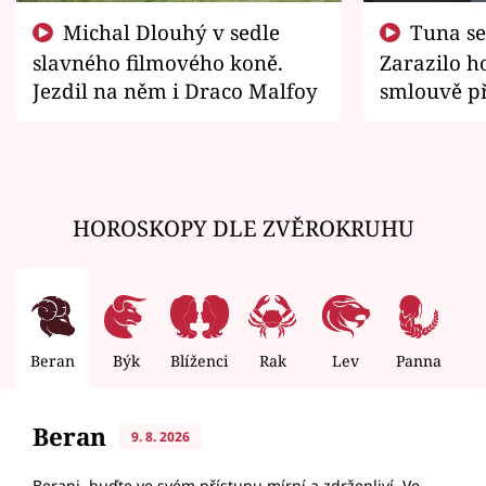
Michal Dlouhý v sedle
Tuna se chtěl vrátit domů.
slavného filmového koně.
Zarazilo ho
Jezdil na něm i Draco Malfoy
smlouvě př
zemřít
HOROSKOPY DLE ZVĚROKRUHU
Beran
Býk
Blíženci
Rak
Lev
Panna
V
Beran
9. 8. 2026
Berani, buďte ve svém přístupu mírní a zdrženliví. Ve