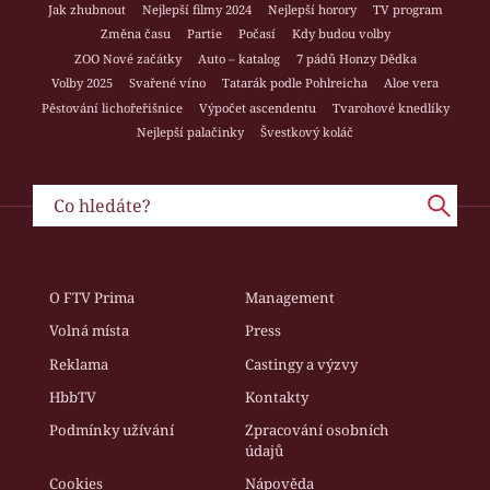
Jak zhubnout
Nejlepší filmy 2024
Nejlepší horory
TV program
Změna času
Partie
Počasí
Kdy budou volby
ZOO Nové začátky
Auto – katalog
7 pádů Honzy Dědka
Volby 2025
Svařené víno
Tatarák podle Pohlreicha
Aloe vera
Pěstování lichořeřišnice
Výpočet ascendentu
Tvarohové knedlíky
Nejlepší palačinky
Švestkový koláč
O FTV Prima
Management
Volná místa
Press
Reklama
Castingy a výzvy
HbbTV
Kontakty
Podmínky užívání
Zpracování osobních
údajů
Cookies
Nápověda