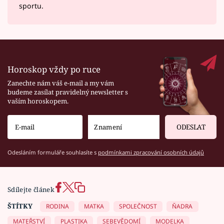
sportu.
Horoskop vždy po ruce
Zanechte nám váš e-mail a my vám
budeme zasílat pravidelný newsletter s
vaším horoskopem.
ODESLAT
Odesláním formuláře souhlasíte s
podmínkami zpracování osobních údajů
Sdílejte článek
ŠTÍTKY
RODINA
MATKA
SPOLEČNOST
ŇADRA
MATEŘSTVÍ
PLASTIKA
SEBEVĚDOMÍ
MODELKA