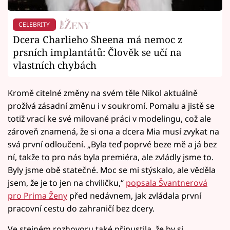
CELEBRITY
Dcera Charlieho Sheena má nemoc z
prsních implantátů: Člověk se učí na
vlastních chybách
Kromě citelné změny na svém těle Nikol aktuálně
prožívá zásadní změnu i v soukromí. Pomalu a jistě se
totiž vrací ke své milované práci v modelingu, což ale
zároveň znamená, že si ona a dcera Mia musí zvykat na
svá první odloučení. „Byla teď poprvé beze mě a já bez
ní, takže to pro nás byla premiéra, ale zvládly jsme to.
Byly jsme obě statečné. Moc se mi stýskalo, ale věděla
jsem, že je to jen na chviličku,“
popsala Švantnerová
pro Prima Ženy
před nedávnem, jak zvládala první
pracovní cestu do zahraničí bez dcery.
Ve stejném rozhovoru také připustila, že by si