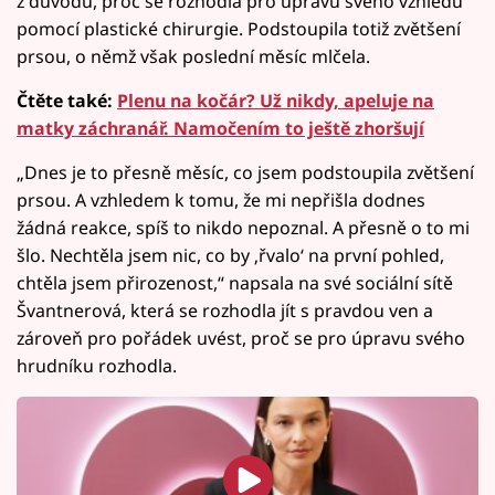
z důvodů, proč se rozhodla pro úpravu svého vzhledu
pomocí plastické chirurgie. Podstoupila totiž zvětšení
prsou, o němž však poslední měsíc mlčela.
Čtěte také:
Plenu na kočár? Už nikdy, apeluje na
matky záchranář. Namočením to ještě zhoršují
„Dnes je to přesně měsíc, co jsem podstoupila zvětšení
prsou. A vzhledem k tomu, že mi nepřišla dodnes
žádná reakce, spíš to nikdo nepoznal. A přesně o to mi
šlo. Nechtěla jsem nic, co by ‚řvalo‘ na první pohled,
chtěla jsem přirozenost,“ napsala na své sociální sítě
Švantnerová, která se rozhodla jít s pravdou ven a
zároveň pro pořádek uvést, proč se pro úpravu svého
hrudníku rozhodla.