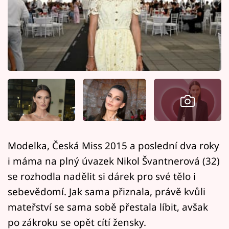
Horoskopy
Sledujte prima+
Filmový festival Karlovy Vary
Pořady
Mámy sobě
Přihlášení
Modelka, Česká Miss 2015 a poslední dva roky
i máma na plný úvazek Nikol Švantnerová (32)
Sledujte nás
se rozhodla nadělit si dárek pro své tělo i
sebevědomí. Jak sama přiznala, právě kvůli
mateřství se sama sobě přestala líbit, avšak
po zákroku se opět cítí žensky.