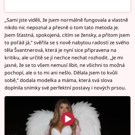
„Sami jste viděli, že jsem normálně fungovala a vlastně
nikdo nic nepoznal a přesně o tom tato metoda je.
Jsem šťastná, spokojená, cítím se žensky, a přitom jsem
to pořád já,“ svěřila se s nově nabytou radostí ze svého
těla Švantnerová, která je nyní sice připravena na
kritiku, ale určitě se jí nechce nechat rozhodit. „Je mi
jasné, že se to všem nemusí líbit, ne všichni to možná
pochopí, ale o to mi ani nešlo. Dělala jsem to kvůli
sobě,“ dodala modelka a máma, která svá slova
doplnila snímky své perfektní postavy i nových prsou.