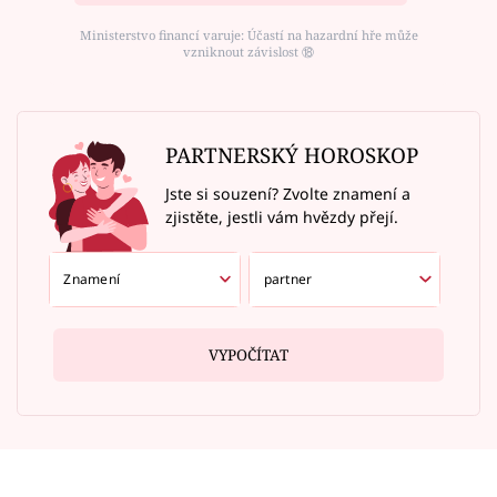
Ministerstvo financí varuje: Účastí na hazardní hře může
vzniknout závislost ⑱
PARTNERSKÝ HOROSKOP
Jste si souzení? Zvolte znamení a
zjistěte, jestli vám hvězdy přejí.
VYPOČÍTAT