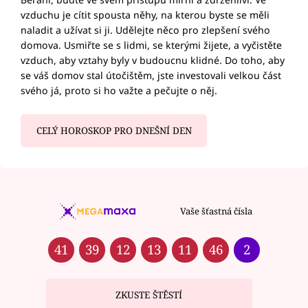
vzduchu je cítit spousta něhy, na kterou byste se měli
naladit a užívat si ji. Udělejte něco pro zlepšení svého
domova. Usmiřte se s lidmi, se kterými žijete, a vyčistěte
vzduch, aby vztahy byly v budoucnu klidné. Do toho, aby
se váš domov stal útočištěm, jste investovali velkou část
svého já, proto si ho važte a pečujte o něj.
CELÝ HOROSKOP PRO DNEŠNÍ DEN
Vaše šťastná čísla
41
39
12
13
11
46
2
ZKUSTE ŠTĚSTÍ