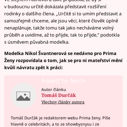
v budoucnu určitě dokázala představit rozšíření
rodinky o dalšího člena. „Určitě si to umím představit a
samozřejmě chceme, ale jsou věci, které člověk úplně
nenaplánuje, takže tomu tak jako necháváme volný
průběh a uvidíme, až to přijde, tak to přijde,“ podotkla
s úsměvem půvabná modelka.
Modelka Nikol Švantnerová se nedávno pro Prima
Ženy rozpovídala o tom, jak se pro ni mateřství mění
kvůli návratu zpět k práci:
Failed to fetch
Autor článku
Tomáš Durčák
Všechny články autora
Tomáš Durčák je redaktorem webu Prima ženy. Píše
hlavně o celebritách, a to ze showbyznysu i ze