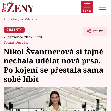
ŽIVĚ
Prima Ženy
■
Celebrity
Trendy:
Polabí
Inspekce
Prostřeno!
AYTO?
CELEBRITY
SDÍLET
Módní alarm
Zrádci
Proměny
2. července 2025 11:28
Tomáš Durčák
Nikol Švantnerová si tajně
nechala udělat nová prsa.
Témata
Po kojení se přestala sama
Celebrity
sobě líbit
Vztahy
Seriály