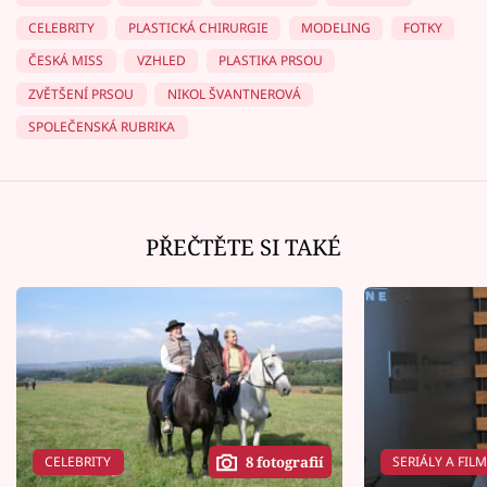
CELEBRITY
PLASTICKÁ CHIRURGIE
MODELING
FOTKY
ČESKÁ MISS
VZHLED
PLASTIKA PRSOU
ZVĚTŠENÍ PRSOU
NIKOL ŠVANTNEROVÁ
SPOLEČENSKÁ RUBRIKA
PŘEČTĚTE SI TAKÉ
CELEBRITY
SERIÁLY A FIL
8 fotografií