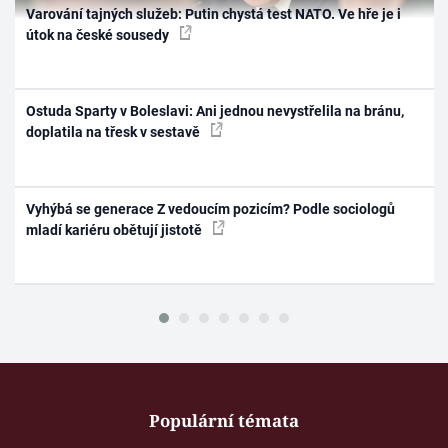
Varování tajných služeb: Putin chystá test NATO. Ve hře je i
útok na české sousedy
Ostuda Sparty v Boleslavi: Ani jednou nevystřelila na bránu,
doplatila na třesk v sestavě
Vyhýbá se generace Z vedoucím pozicím? Podle sociologů
mladí kariéru obětují jistotě
Populární témata