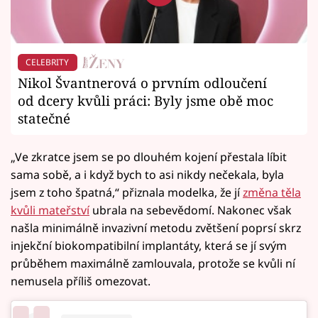
CELEBRITY
Nikol Švantnerová o prvním odloučení
od dcery kvůli práci: Byly jsme obě moc
statečné
„Ve zkratce jsem se po dlouhém kojení přestala líbit
sama sobě, a i když bych to asi nikdy nečekala, byla
jsem z toho špatná,“ přiznala modelka, že jí
změna těla
kvůli mateřství
ubrala na sebevědomí. Nakonec však
našla minimálně invazivní metodu zvětšení poprsí skrz
injekční biokompatibilní implantáty, která se jí svým
průběhem maximálně zamlouvala, protože se kvůli ní
nemusela příliš omezovat.