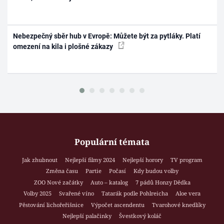
Nebezpečný sběr hub v Evropě: Můžete být za pytláky. Platí
omezení na kila i plošné zákazy
Populární témata
Jak zhubnout
Nejlepší filmy 2024
Nejlepší horory
TV program
Změna času
Partie
Počasí
Kdy budou volby
ZOO Nové začátky
Auto – katalog
7 pádů Honzy Dědka
Volby 2025
Svařené víno
Tatarák podle Pohlreicha
Aloe vera
Pěstování lichořeřišnice
Výpočet ascendentu
Tvarohové knedlíky
Nejlepší palačinky
Švestkový koláč