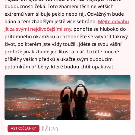
budoucnosti čeká. Toto znamení těch největších
extrémů vám slibuje peklo nebo ráj. Odvážným bude
dáno a těm zbabělým ještě více sebráno.
Mějte odvahu
jít za svými nejdivočejšími sny
, ponořte se hluboko do
přítomného okamžiku a rozhodněte se vytvořit takový
život, po kterém jste vždy toužili. Jděte za svou vášní,
protože jinak zbude jen lítost a pláč. Uctěte mocné
příběhy vašich předků a ukažte svým budoucím
potomkům příběhy, které budou chtít opakovat.
ASTROČLÁNKY