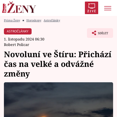
ŽIVĚ
Prima Ženy
■
Horoskopy
Astročlánky
Trendy:
Polabí
Inspekce
Prostřeno!
AYTO?
ASTROČLÁNKY
SDÍLET
Módní alarm
Zrádci
Proměny
1. listopadu 2024 06:30
Robert Policar
Novoluní ve Štíru: Přichází
čas na velké a odvážné
Témata
změny
Celebrity
Vztahy
Seriály