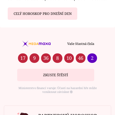
CELÝ HOROSKOP PRO DNEŠNÍ DEN
Vaše šťastná čísla
17
9
36
8
10
46
2
ZKUSTE ŠTĚSTÍ
Ministerstvo financí varuje: Účastí na hazardní hře může
vzniknout závislost ⑱