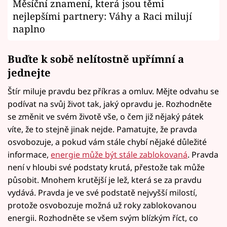
Měsíční znamení, která jsou těmi
nejlepšími partnery: Váhy a Raci milují
naplno
Buďte k sobě nelítostně upřímní a
jednejte
Štír miluje pravdu bez příkras a omluv. Mějte odvahu se
podívat na svůj život tak, jaký opravdu je. Rozhodněte
se změnit ve svém životě vše, o čem již nějaký pátek
víte, že to stejně jinak nejde. Pamatujte, že pravda
osvobozuje, a pokud vám stále chybí nějaké důležité
informace,
energie může být stále zablokovaná
. Pravda
není v hloubi své podstaty krutá, přestože tak může
působit. Mnohem krutější je lež, která se za pravdu
vydává. Pravda je ve své podstatě nejvyšší milostí,
protože osvobozuje možná už roky zablokovanou
energii. Rozhodněte se všem svým blízkým říct, co