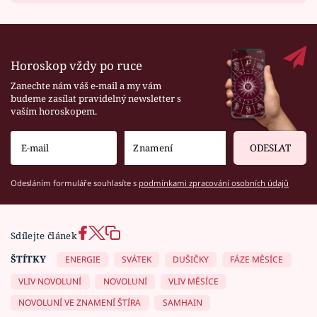
Horoskop vždy po ruce
Zanechte nám váš e-mail a my vám
budeme zasílat pravidelný newsletter s
vaším horoskopem.
ODESLAT
Odesláním formuláře souhlasíte s
podmínkami zpracování osobních údajů
Sdílejte článek
ŠTÍTKY
ENERGIE
SVÁTEK
DUŠIČKY
FÁZE MĚSÍCE
VLIV NOVOLUNÍ
NOVOLUNÍ
VLIV MĚSÍCE
NOVOLUNÍ VE ZNAMENÍ ŠTÍRA
SAMHAIN