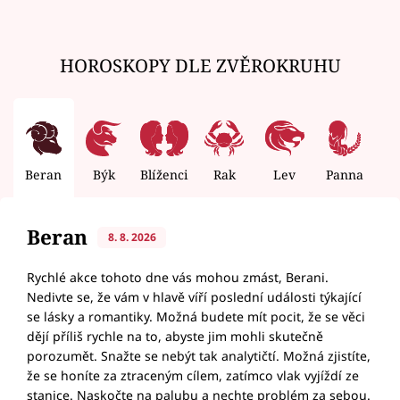
HOROSKOPY DLE ZVĚROKRUHU
Beran
Býk
Blíženci
Rak
Lev
Panna
V
Beran
8. 8. 2026
Rychlé akce tohoto dne vás mohou zmást, Berani.
Nedivte se, že vám v hlavě víří poslední události týkající
se lásky a romantiky. Možná budete mít pocit, že se věci
dějí příliš rychle na to, abyste jim mohli skutečně
porozumět. Snažte se nebýt tak analytičtí. Možná zjistíte,
že se honíte za ztraceným cílem, zatímco vlak vyjíždí ze
stanice. Naskočte na palubu a nechte problém za sebou.