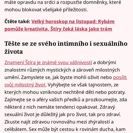
máte opravdu na srdci a rozpusťte domněnky, které
mohou blokovat všelijaké příležitosti.
Čtěte také:
Velký horoskop na listopad: Rybám
pomůže kreativita, Štíry čeká láska jako trám
Těšte se ze svého intimního i sexuálního
života
Znamení Štíra je známé svou vášnivostí
a dobrými
znalostmi různých mystických a zároveň milostných
umění. Zamyslete se, jak byste mohli oživit nebo
posílit
svůj milostný život
. Vyhýbejte se však tajnostem, ze
kterých mohou vzniknout nechtěné děti nebo potraty.
Zajímejte se o aféry vašich předků a prozkoumejte, zda
některé z nich nemáte tendenci opakovat. Zdravý
sexuální život je důležitý jak pro život, tak pro zdraví.
Zkuste najít zdravou rovnováhu mezi zhýralostí a
celibátem. Sex může být cestou k rovinám ducha, kam