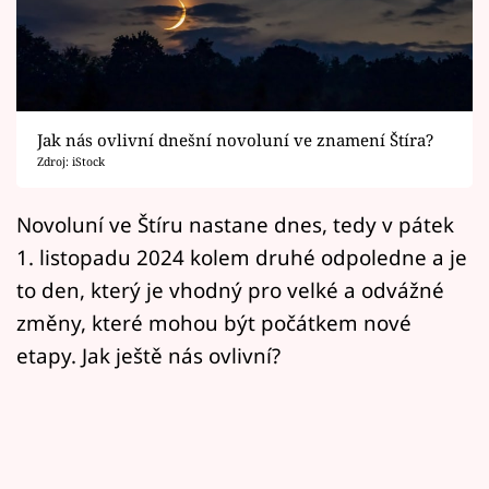
Horoskopy
Sledujte prima+
Filmový festival Karlovy Vary
Jak nás ovlivní dnešní novoluní ve znamení Štíra?
Pořady
Zdroj: iStock
Mámy sobě
Novoluní ve Štíru nastane dnes, tedy v pátek
1. listopadu 2024 kolem druhé odpoledne a je
Přihlášení
to den, který je vhodný pro velké a odvážné
změny, které mohou být počátkem nové
etapy. Jak ještě nás ovlivní?
Sledujte nás