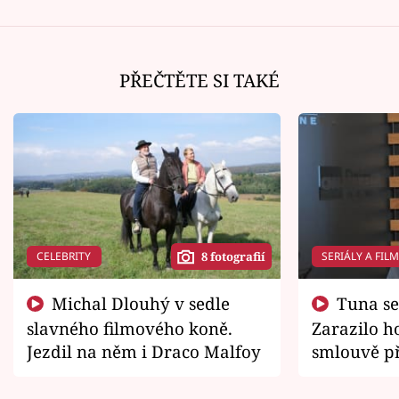
PŘEČTĚTE SI TAKÉ
CELEBRITY
SERIÁLY A FIL
8 fotografií
Michal Dlouhý v sedle
Tuna se chtěl vrátit domů.
slavného filmového koně.
Zarazilo ho
Jezdil na něm i Draco Malfoy
smlouvě př
zemřít