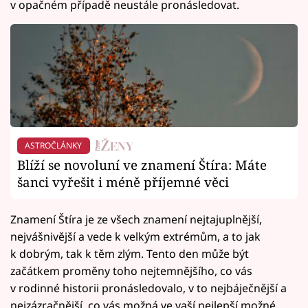
v opačném případě neustále pronásledovat.
ASTROČLÁNKY
Blíží se novoluní ve znamení Štíra: Máte
šanci vyřešit i méně příjemné věci
Znamení Štíra je ze všech znamení nejtajuplnější,
nejvášnivější a vede k velkým extrémům, a to jak
k dobrým, tak k těm zlým. Tento den může být
začátkem proměny toho nejtemnějšího, co vás
v rodinné historii pronásledovalo, v to nejbáječnější a
nejzázračnější, co vás možná ve vaší nejlepší možné