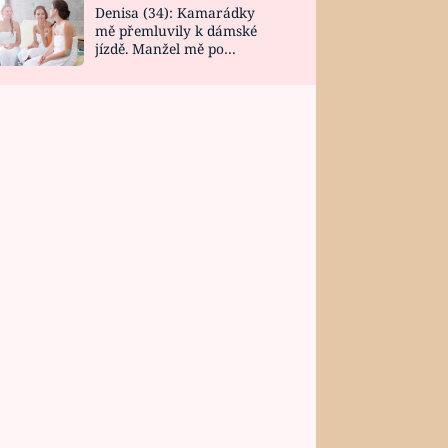
Denisa (34): Kamarádky
mě přemluvily k dámské
jízdě. Manžel mě po
návratu zaskočil