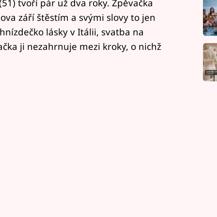
(51) tvoří pár už dva roky. Zpěvačka
va září štěstím a svými slovy to jen
nízdečko lásky v Itálii, svatba na
ka ji nezahrnuje mezi kroky, o nichž