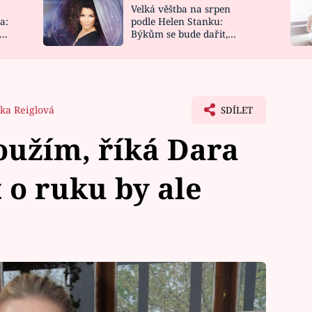
Velká věštba na srpen
NOVINKY
ZAHRADA
a:
podle Helen Stanku:
y
Býkům se bude dařit,
VIDEORECEPTY
DESIGN
Vodnáře čeká jízda
ška Reiglová
SDÍLET
oužím, říká Dara
 o ruku by ale