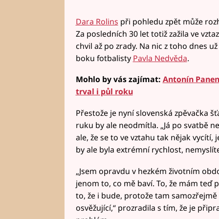
Dara Rolins
při pohledu zpět může rozho
Za posledních 30 let totiž zažila ve vzt
chvil až po zrady. Na nic z toho dnes u
boku fotbalisty
Pavla Nedvěda
.
Mohlo by vás zajímat:
Antonín Panenk
trval i půl roku
Přestože je nyní slovenská zpěvačka š
ruku by ale neodmítla. „Já po svatbě n
ale, že se to ve vztahu tak nějak vycítí, 
by ale byla extrémní rychlost, nemyslít
„Jsem opravdu v hezkém životním obdo
jenom to, co mě baví. To, že mám teď př
to, že i bude, protože tam samozřejmě d
osvěžující,“ prozradila s tím, že je při