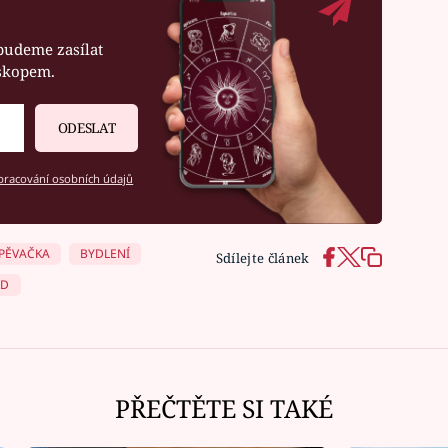
budeme zasílat
oskopem.
ODESLAT
racování osobních údajů
PĚVAČKA
BYDLENÍ
Sdílejte článek
ĚD
PŘEČTĚTE SI TAKÉ