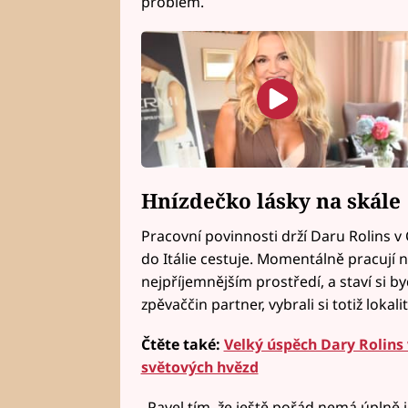
problém.
Hnízdečko lásky na skále
Pracovní povinnosti drží Daru Rolins v
do Itálie cestuje. Momentálně pracují n
nejpříjemnějším prostředí, a staví si b
zpěvaččin partner, vybrali si totiž lokal
Čtěte také:
Velký úspěch Dary Rolins 
světových hvězd
„Pavel tím, že ještě pořád nemá úplně ja