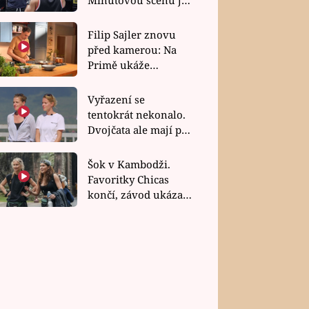
bez dubla
Filip Sajler znovu
před kamerou: Na
Primě ukáže
poctivou kuchyni i
rychlé recepty
Vyřazení se
tentokrát nekonalo.
Dvojčata ale mají po
uzavření třetí etapy
závodu nůž na krku
Šok v Kambodži.
Favoritky Chicas
končí, závod ukázal
svou nejtvrdší tvář