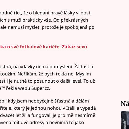
dně říct, že o hledání pravé lásky ví dost.
azích s muži prakticky vše. Od překrásných
ž ale nemusí myslet, protože je spokojená po
a o své fotbalové kariéře. Zákaz sexu
ťastná, na vdavky nemá pomyšlení. Žádost o
etoužím. Neříkám, že bych řekla ne. Myslím
jestli je nutné to posunout o další level. To už
e?“ řekla webu Super.cz.
bí, kdy jsem neobyčejně šťastná a dělám
Ná
ítele, který je jednou nohou v Itálii a vypadá
vacet let žil a fungoval, je pro mě nesmírně
pravená mít dvě adresy a nevnímá to jako