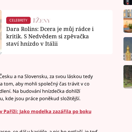
CELEBRITY
Dara Rolins: Dcera je můj rádce i
kritik. S Nedvědem si zpěvačka
staví hnízdo v Itálii
 Česku a na Slovensku, za svou láskou tedy
a tom, aby mohli společný čas trávit v co
ydlení. Na budování hnízdečka dohlíží
itu, kde jsou práce poněkud složitější.
v Paříži: Jako modelka zazářila po boku
sno, co dál v kariéře, a nic ho netlačí, je teď