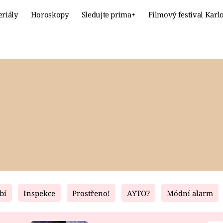
eriály
Horoskopy
Sledujte prima+
Filmový festival Karl
Celebrity
Recept
MÓDA A KRÁSA
HLAVNÍ JÍ
VZTAHY A SEX
SLADKÉ
PRIMA MAMINKA
ZDRAVÉ
bí
Inspekce
Prostřeno!
AYTO?
Módní alarm
Fresh
Living
RECEPTY
BYDLENÍ