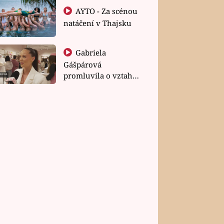
AYTO - Za scénou
natáčení v Thajsku
Gabriela
Gášpárová
promluvila o vztahu
a zakládání rodiny