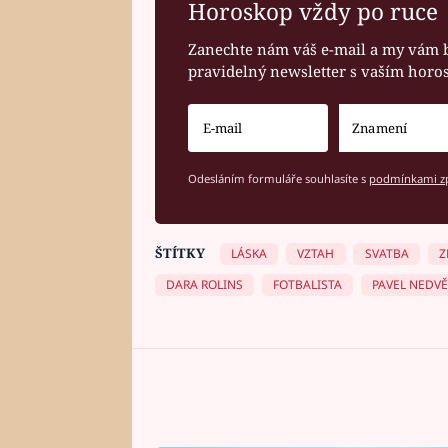
Horoskop vždy po ruce
Zanechte nám váš e-mail a my vám 
pravidelný newsletter s vaším hor
Odesláním formuláře souhlasíte s
podmínkami zp
ŠTÍTKY
LÁSKA
VZTAH
SVATBA
Z
DARA ROLINS
FOTBALISTA
PAVEL NEDV