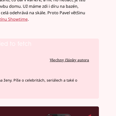
stavbu domu. Už máme zdi i díru na bazén,
 celá odehrává na skále. Proto Pavel většinu
zínu Showtime
.
led to fetch
Všechny články autora
 ženy. Píše o celebritách, seriálech a také o