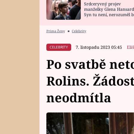
Srdceryvný projev
SNÁŘ
CELEBRITY
manželky Glena Hansard
Syn tu není, nerozuměl b
HOROSKOP NA
VAŘENÍ
tomu, vysvětlila
ROK 2023
Prima Ženy
■
Celebrity
7. listopadu 2023 05:45
Eli
CELEBRITY
Po svatbě net
Rolins. Žádost
neodmítla