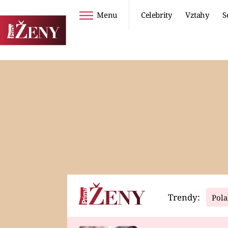
Menu
Celebrity
Vztahy
S
Seriály
Životní styl
ZOO
DIETY A HUBNUTÍ
PROSTŘENO!
CESTOVÁNÍ A
DOVOLENÁ
DUCH
ZDRAVÍ
Trendy:
Pola
Horoskopy
Video
ASTROČLÁNKY
SERIÁLY