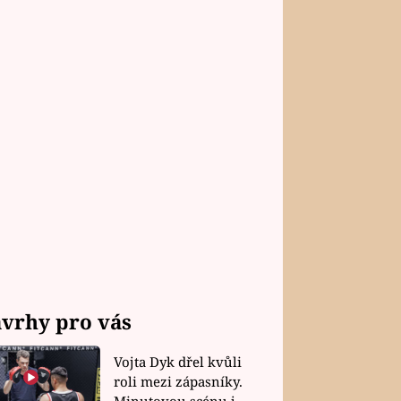
vrhy pro vás
Vojta Dyk dřel kvůli
roli mezi zápasníky.
Minutovou scénu jel