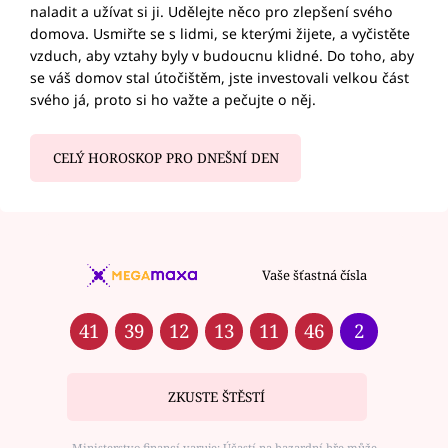
naladit a užívat si ji. Udělejte něco pro zlepšení svého
domova. Usmiřte se s lidmi, se kterými žijete, a vyčistěte
vzduch, aby vztahy byly v budoucnu klidné. Do toho, aby
se váš domov stal útočištěm, jste investovali velkou část
svého já, proto si ho važte a pečujte o něj.
CELÝ HOROSKOP PRO DNEŠNÍ DEN
Vaše šťastná čísla
41
39
12
13
11
46
2
ZKUSTE ŠTĚSTÍ
Ministerstvo financí varuje: Účastí na hazardní hře může