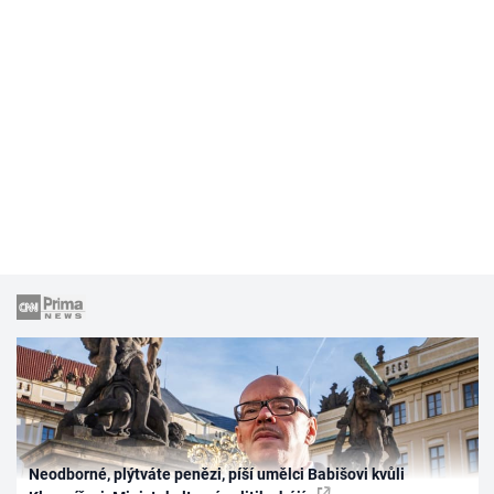
Neodborné, plýtváte penězi, píší umělci Babišovi kvůli