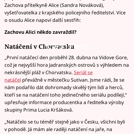
Zachova přítelkyně Alice (Sandra Nováková),
vyšetřovatelka z krajského policejního ředitelství. Více
o osudu Alice napoví další sestřih:
Zachovu Alici někdo zavraždil?
Failed to fetch
Natáčení v Chorvatsku
„První natáčecí den proběhl 28. dubna na Vidove Gore,
což je nejvyšší hora Jadranských ostrovů s výhledem na
nekrásnější pláž v Chorvatsku.
Seriál se
natáčel
převážně v městečku Sutivan. Jsme rádi, že se
nám podařilo dát dohromady skvělý tým lidí a herců,
kteří se na natáčení toho jedinečného seriálu podílejí,“
upřesňuje informace producentka a ředitelka výroby
skupiny Prima Lucia Kršáková.
„Natáčelo se tu téměř stejně jako v Česku, všichni byli
v pohodě. Já mám ale raději natáčení na jaře, na