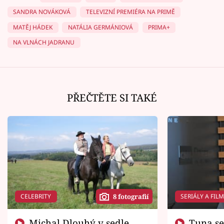
SANDRA NOVÁKOVÁ
TELEVIZNÍ PREMIÉRA NA PRIMĚ
MATĚJ HÁDEK
NATÁLIA GERMÁNIOVÁ
PRIMA+
NA VLNÁCH JADRANU
PŘEČTĚTE SI TAKÉ
CELEBRITY
SERIÁLY A FIL
8 fotografií
Michal Dlouhý v sedle
Tuna se chtěl vrátit domů.