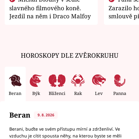
slavného filmového koně.
Zarazilo ho
Jezdil na něm i Draco Malfoy
smlouvě př
zemřít
HOROSKOPY DLE ZVĚROKRUHU
Beran
Býk
Blíženci
Rak
Lev
Panna
V
Beran
9. 8. 2026
Berani, buďte ve svém přístupu mírní a zdrženliví. Ve
vzduchu je cítit spousta něhy, na kterou byste se měli