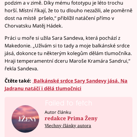
podzim a v zimě. Díky mému fototypu je léto trochu
horší. Místní říkají, že to tu dlouho nezažili, ale poměrně
dost na místě pršelo,“ přiblížil natáčení přímo v
Chorvatsku Matěj Hádek.
Práci u moře si užila Sara Sandeva, která pochází z
Makedonie. „Užívám si to tady a moje balkánské srdce
jásá, dokonce tu některým kolegům dělám tlumočníka.
Hraji temperamentní dceru Maroše Kramára Sandrui,“
řekla Sandeva.
Čtěte také:
Balkánské srdce Sary Sandevy jásá. Na
Jadranu natáčí i dělá tlumočnici
Failed to fetch
Autor článku
redakce Prima Ženy
Všechny články autora