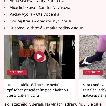
Anna Šišková – Anna Zoričicová
Alice Jirásková – Sandra Nováková
Václav Vydra – Ota Vopěnka
Ondřej Kraus – otec rodiny v nouzi
Kristýna Leichtová – matka rodiny v nouzi
CELEBRITY
CELEBRITY
Matěje Hádka dál sužuje neduh
Sara Sandeva
způsobený natáčením pod hladinou.
zařízlé v žab
Herci píská v uchu
natáčení na 
Jak již zaznělo, v seriálu Na vlnách Jadranu figuruje také