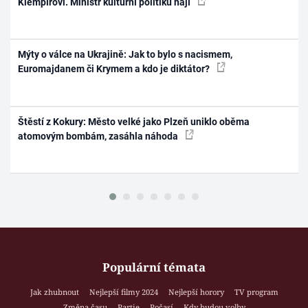
Klempířovi. Ministr kulturní politiku hájí
Mýty o válce na Ukrajině: Jak to bylo s nacismem,
Euromajdanem či Krymem a kdo je diktátor?
Štěstí z Kokury: Město velké jako Plzeň uniklo oběma
atomovým bombám, zasáhla náhoda
Populární témata
Jak zhubnout
Nejlepší filmy 2024
Nejlepší horory
TV program
Změna času
Partie
Počasí
Kdy budou volby