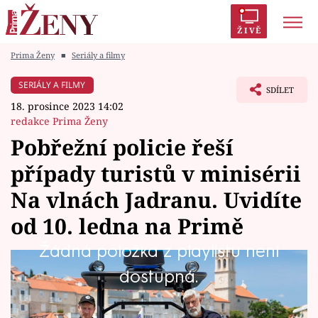
ŽIVĚ
Prima Ženy
■
Seriály a filmy
Trendy:
Polabí
Inspekce
Prostřeno!
AYTO?
SERIÁLY A FILMY
SDÍLET
Módní alarm
Zrádci
Proměny
18. prosince 2023 14:02
redakce Prima Ženy
Pobřežní policie řeší
případy turistů v minisérii
Témata
Na vlnách Jadranu. Uvidíte
Celebrity
od 10. ledna na Primě
Žádná položka z playlistu není
Vztahy
Od středy 10. ledna má na Primě premiéru
dostupná.
Seriály
volné pokračování seriálového hitu Pod
hladinou s názvem Na vlnách Jadranu. I v ráji