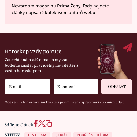
Newsroom magazínu Prima Ženy. Tady najdete
články napsané kolektivem autorů webu.
Horoskop vždy po ruce
Zanechte nám váš e-mail a my vám
budeme zasílat pravidelný newsletter s
vaším horoskopem.
ODESLAT
Odesláním formuláře souhlasíte s
podmínkami zpracování osobních údajů
Sdílejte článek
ŠTÍTKY
FTV PRIMA
SERIÁL
POBŘEŽNÍ HLÍDKA