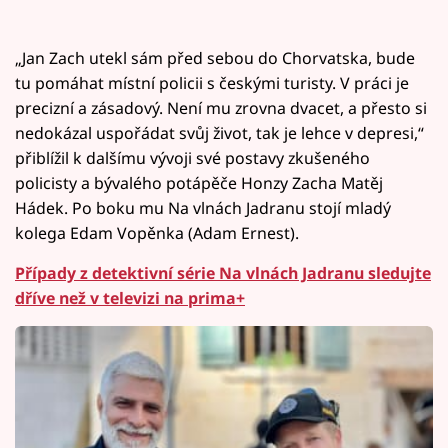
„Jan Zach utekl sám před sebou do Chorvatska, bude
tu pomáhat místní policii s českými turisty. V práci je
precizní a zásadový. Není mu zrovna dvacet, a přesto si
nedokázal uspořádat svůj život, tak je lehce v depresi,“
přiblížil k dalšímu vývoji své postavy zkušeného
policisty a bývalého potápěče Honzy Zacha Matěj
Hádek. Po boku mu Na vlnách Jadranu stojí mladý
kolega Edam Vopěnka (Adam Ernest).
Případy z detektivní série Na vlnách Jadranu sledujte
dříve než v televizi na prima+