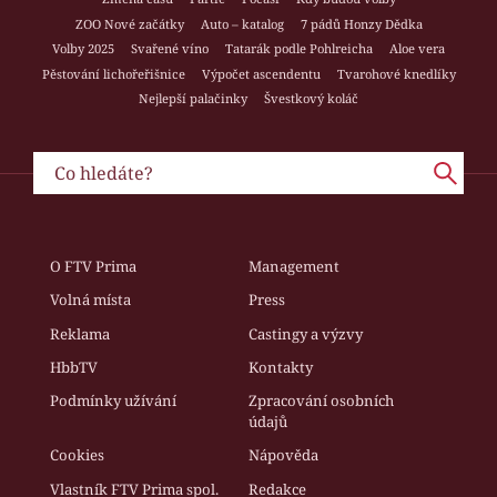
ZOO Nové začátky
Auto – katalog
7 pádů Honzy Dědka
Volby 2025
Svařené víno
Tatarák podle Pohlreicha
Aloe vera
Pěstování lichořeřišnice
Výpočet ascendentu
Tvarohové knedlíky
Nejlepší palačinky
Švestkový koláč
O FTV Prima
Management
Volná místa
Press
Reklama
Castingy a výzvy
HbbTV
Kontakty
Podmínky užívání
Zpracování osobních
údajů
Cookies
Nápověda
Vlastník FTV Prima spol.
Redakce