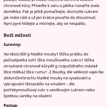
citronové kůry. Přiveďte k varu a jablka rozvařte zcela
doměkka. Pak je ještě pomačkejte, dochuťte cukrem
jak máte rádi a už jen krátce povařte do zhoustnutí.
Nyní pyré hlídejte a míchejte, aby se nespálilo.
Boží milosti
Suroviny:
Na těsto:
300 g hladké mouky1 lžička prášku do
pečivašpetka soli1 lžíce moučkového cukru1 lžička
strouhané citronové kůry40 g rozpuštěného másla4
lžíce mléka2 lžíce rumu1 -2 žloutky, dle velikosti vajec
Na
dokončení:
trochu hladké mouky na vyvalování a
vykrajování těstasádlo na smažení – dle
potřebymoučkový cukr s vanilkovým cukrem nebo
špetkou vanilky na obalení
Postup: