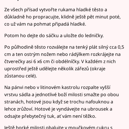
Ze všech přísad vytvořte rukama hladké těsto a
důkladně ho propracujte, klidně ještě pět minut poté,
co už vám na pohmat připadá hladké.
Potom ho dejte do sáčku a uložte do ledničky.
Po půlhodině těsto rozválejte na tenký plát silný cca 0,5
cm a ten ostrým nožem nebo rádýlkem rozkrájejte na
čtverečky asi 6 x6 cm či obdélníčky. V každém z nich
uprostřed ještě udělejte několik zářezů (okraje
zůstanou celé).
Na pánvi nebo v litinovém kastrolu rozpalte vyšší
vrstvu sádla a jednotlivé boží milosti smažte po obou
stranách, hotové jsou když se trochu nafouknou a
lehce zrůžoví. Hotové je vyndávejte na ubrousek a
odsajte přebytečný tuk, ať vám není těžko.
Ještě horké milosti obalujte v moučkovém cukru s