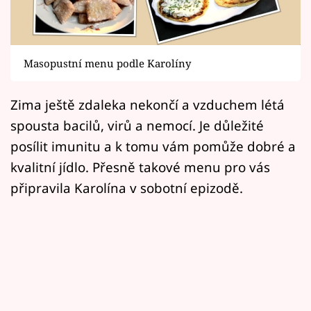
Horoskopy
Sledujte prima+
Masopustní menu podle Karolíny
Filmový festival Karlovy Vary
Zima ještě zdaleka nekončí a vzduchem létá
Pořady
spousta bacilů, virů a nemocí. Je důležité
Mámy sobě
posílit imunitu a k tomu vám pomůže dobré a
kvalitní jídlo. Přesně takové menu pro vás
Přihlášení
připravila Karolína v sobotní epizodě.
Sledujte nás