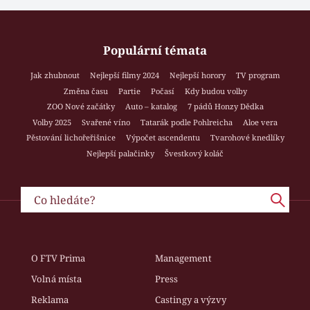
Populární témata
Jak zhubnout
Nejlepší filmy 2024
Nejlepší horory
TV program
Změna času
Partie
Počasí
Kdy budou volby
ZOO Nové začátky
Auto – katalog
7 pádů Honzy Dědka
Volby 2025
Svařené víno
Tatarák podle Pohlreicha
Aloe vera
Pěstování lichořeřišnice
Výpočet ascendentu
Tvarohové knedlíky
Nejlepší palačinky
Švestkový koláč
O FTV Prima
Management
Volná místa
Press
Reklama
Castingy a výzvy