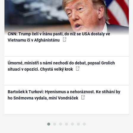
CNN: Trump čelí v Íránu pasti, do níž se USA dostaly ve
Vietnamu či v Afghánistánu
Úmorné, ministři s námi nechodí do debat, popsal Grolich
situaci v opozici. Chystá velký krok
Bartošek k Turkovi: Hyenismus a nehoráznost. Ke stíhání by
ho Sněmovna vydala, míní Vondráček