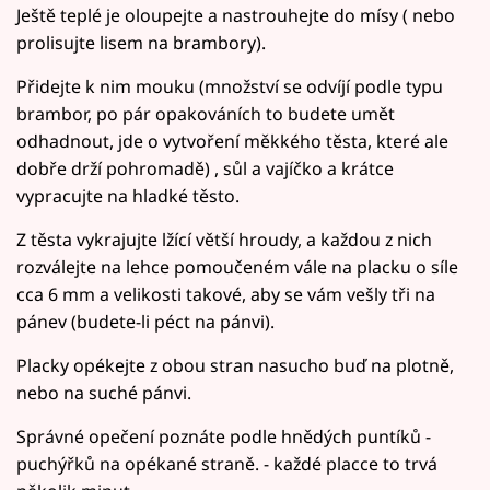
Ještě teplé je oloupejte a nastrouhejte do mísy ( nebo
prolisujte lisem na brambory).
Přidejte k nim mouku (množství se odvíjí podle typu
brambor, po pár opakováních to budete umět
odhadnout, jde o vytvoření měkkého těsta, které ale
dobře drží pohromadě) , sůl a vajíčko a krátce
vypracujte na hladké těsto.
Z těsta vykrajujte lžící větší hroudy, a každou z nich
rozválejte na lehce pomoučeném vále na placku o síle
cca 6 mm a velikosti takové, aby se vám vešly tři na
pánev (budete-li péct na pánvi).
Placky opékejte z obou stran nasucho buď na plotně,
nebo na suché pánvi.
Správné opečení poznáte podle hnědých puntíků -
puchýřků na opékané straně. - každé placce to trvá