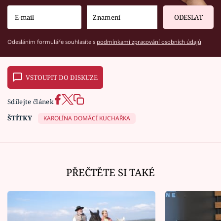
ODESLAT
Odesláním formuláře souhlasíte s
podmínkami zpracování osobních údajů
VSTOUPIT DO DISKUZE
Sdílejte článek
ŠTÍTKY
KAROLÍNA DOMÁCÍ KUCHAŘKA
PŘEČTĚTE SI TAKÉ