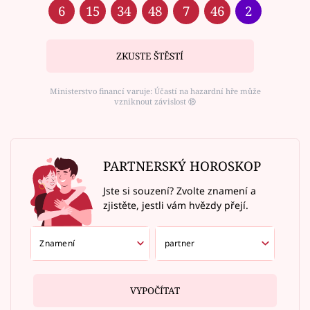
6
15
34
48
7
46
2
ZKUSTE ŠTĚSTÍ
Ministerstvo financí varuje: Účastí na hazardní hře může
vzniknout závislost ⑱
PARTNERSKÝ HOROSKOP
Jste si souzení? Zvolte znamení a
zjistěte, jestli vám hvězdy přejí.
VYPOČÍTAT