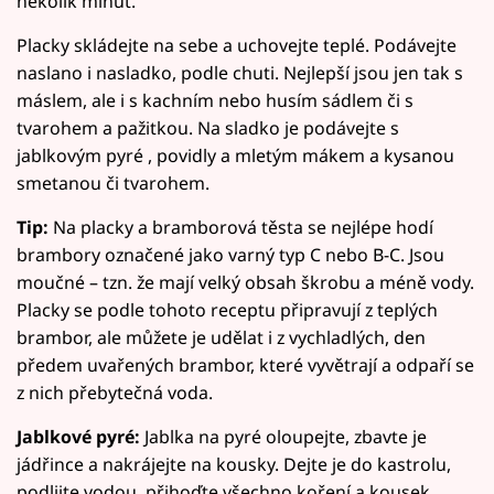
několik minut.
Placky skládejte na sebe a uchovejte teplé. Podávejte
naslano i nasladko, podle chuti. Nejlepší jsou jen tak s
máslem, ale i s kachním nebo husím sádlem či s
tvarohem a pažitkou. Na sladko je podávejte s
jablkovým pyré , povidly a mletým mákem a kysanou
smetanou či tvarohem.
Tip:
Na placky a bramborová těsta se nejlépe hodí
brambory označené jako varný typ C nebo B-C. Jsou
moučné – tzn. že mají velký obsah škrobu a méně vody.
Placky se podle tohoto receptu připravují z teplých
brambor, ale můžete je udělat i z vychladlých, den
předem uvařených brambor, které vyvětrají a odpaří se
z nich přebytečná voda.
Jablkové pyré:
Jablka na pyré oloupejte, zbavte je
jádřince a nakrájejte na kousky. Dejte je do kastrolu,
podlijte vodou, přihoďte všechno koření a kousek