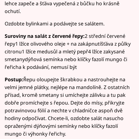
lehce zapeče a šťáva vypečená z bůčku ho krásně
ochutí.
Ozdobte bylinkami a podávejte se salátem.
Suroviny na salát z červené řepy:
2 střední červené
řepy1 lžíce olivového oleje + na zakápnutíšťáva z půlky
citronu1 lžíce medusůl a mletý pepř4 lžíce zakysané
smetanydýňová semínka nebo klíčky fazolí mungo či
řeřicha k podávání, nemusí být
Postup:
Řepu oloupejte škrabkou a nastrouhejte na
velmi jemné plátky, nejlépe na mandolíně. Z ostatních
přísad, kromě smetany si umíchejte zálivku a tu pak
dobře promíchejte s řepou. Dejte do mísy, přikryjte
potravinovou fólií a nechte v chladničce aspoň dvě
hodiny odpočívat. Chcete-li, ozdobte salát nasucho
opraženými dýňovými semínky nebo klíčky fazolí
mungo či výhonky řeřichy.