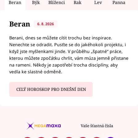
Beran
Býk
Blíženci
Rak
Lev
Panna
V
Beran
6. 8. 2026
Berani, dnes se můžete cítit trochu bez inspirace.
Nenechte se odradit. Pusťte se do jakéhokoli projektu, i
když jste myšlenkami jinde. V průběhu „špatné“ práce,
kterou můžete zpočátku chrlit, vám múza jemně přistane
na rameni. Někdy je zapotřebí trocha disciplíny, aby
vedla ke slastné odměně.
CELÝ HOROSKOP PRO DNEŠNÍ DEN
Vaše šťastná čísla