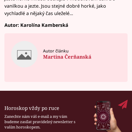
vanilkou a jezte. Jsou stejné dobré horké, jako
vychladlé a nějaký čas uleželé...
Autor: Karolína Kamberská
Autor článku
Martina Čerňanská
Horoskop vždy po ruce
Zanechte nám váš e-mail a my vám
budeme zasílat pravidelný newsletter s
vaším horoskopem.