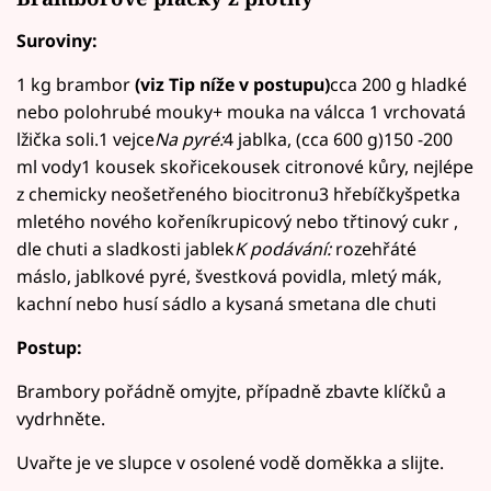
Suroviny:
1 kg brambor
(viz Tip níže v postupu)
cca 200 g hladké
nebo polohrubé mouky+ mouka na válcca 1 vrchovatá
lžička soli.1 vejce
Na pyré:
4 jablka, (cca 600 g)150 -200
ml vody1 kousek skořicekousek citronové kůry, nejlépe
z chemicky neošetřeného biocitronu3 hřebíčkyšpetka
mletého nového kořeníkrupicový nebo třtinový cukr ,
dle chuti a sladkosti jablek
K podávání:
rozehřáté
máslo, jablkové pyré, švestková povidla, mletý mák,
kachní nebo husí sádlo a kysaná smetana dle chuti
Postup:
Brambory pořádně omyjte, případně zbavte klíčků a
vydrhněte.
Uvařte je ve slupce v osolené vodě doměkka a slijte.