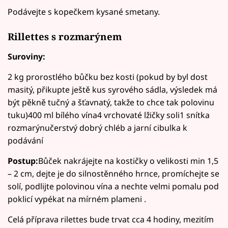
Podávejte s kopečkem kysané smetany.
Rillettes s rozmarýnem
Suroviny:
2 kg prorostlého bůčku bez kosti (pokud by byl dost
masitý, přikupte ještě kus syrového sádla, výsledek má
být pěkně tučný a šťavnatý, takže to chce tak polovinu
tuku)400 ml bílého vína4 vrchovaté lžičky soli1 snítka
rozmarýnučerstvý dobrý chléb a jarní cibulka k
podávání
Postup:
Bůček nakrájejte na kostičky o velikosti min 1,5
– 2 cm, dejte je do silnostěnného hrnce, promíchejte se
solí, podlijte polovinou vína a nechte velmi pomalu pod
poklicí vypékat na mírném plameni .
Celá příprava rilettes bude trvat cca 4 hodiny, mezitím