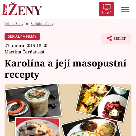
ŽIVĚ
Prima Ženy
■
Seriály a filmy
Trendy:
Polabí
Inspekce
Prostřeno!
AYTO?
SERIÁLY A FILMY
SDÍLET
Módní alarm
Zrádci
Proměny
21. února 2015 18:20
Martina Čerňanská
Karolína a její masopustní
recepty
Témata
Celebrity
Vztahy
Seriály