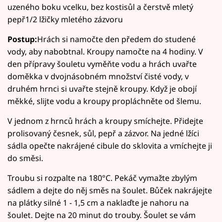
uzeného boku vcelku, bez kostisůl a čerstvě mletý
pepř1/2 lžičky mletého zázvoru
Postup:
Hrách si namočte den předem do studené
vody, aby nabobtnal. Kroupy namočte na 4 hodiny. V
den přípravy šouletu vyměňte vodu a hrách uvařte
doměkka v dvojnásobném množství čisté vody, v
druhém hrnci si uvařte stejně kroupy. Když je obojí
měkké, slijte vodu a kroupy propláchněte od šlemu.
V jednom z hrnců hrách a kroupy smíchejte. Přidejte
prolisovaný česnek, sůl, pepř a zázvor. Na jedné lžíci
sádla opečte nakrájené cibule do sklovita a vmíchejte ji
do směsi.
Troubu si rozpalte na 180°C. Pekáč vymažte zbylým
sádlem a dejte do něj směs na šoulet. Bůček nakrájejte
na plátky silné 1 - 1,5 cm a naklaďte je nahoru na
šoulet. Dejte na 20 minut do trouby. Šoulet se vám