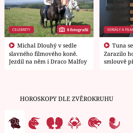
CELEBRITY
SERIÁLY A FIL
8 fotografií
Michal Dlouhý v sedle
Tuna se chtěl vrátit domů.
slavného filmového koně.
Zarazilo ho
Jezdil na něm i Draco Malfoy
smlouvě př
zemřít
HOROSKOPY DLE ZVĚROKRUHU