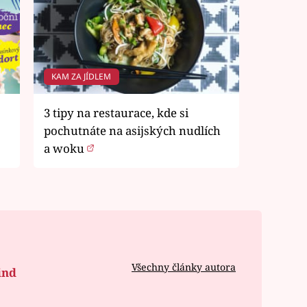
KAM ZA JÍDLEM
3 tipy na restaurace, kde si
pochutnáte na asijských nudlích
a woku
Všechny články autora
ind