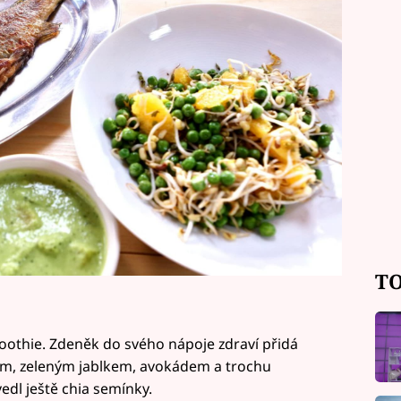
 chuť vám přeje šéf Pohlreich.
TO
thie. Zdeněk do svého nápoje zdraví přidá
m, zeleným jablkem, avokádem a trochu
dl ještě chia semínky.