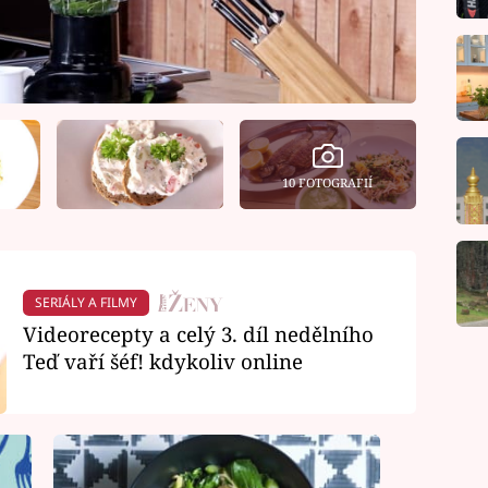
10 FOTOGRAFIÍ
SERIÁLY A FILMY
Videorecepty a celý 3. díl nedělního
Teď vaří šéf! kdykoliv online