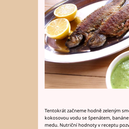
najdete vybrané recepty. Dobrou
Tentokrát začneme hodně zeleným smoo
kokosovou vodu se špenátem, banáne
medu. Nutriční hodnoty v receptu pozve