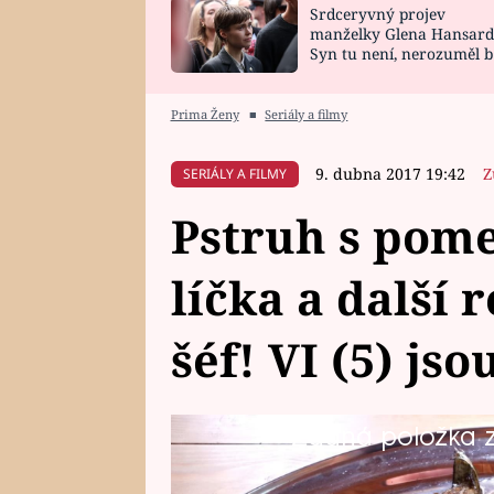
Srdceryvný projev
SNÁŘ
CELEBRITY
manželky Glena Hansard
Syn tu není, nerozuměl b
HOROSKOP NA
VAŘENÍ
tomu, vysvětlila
ROK 2023
Prima Ženy
■
Seriály a filmy
9. dubna 2017 19:42
Z
SERIÁLY A FILMY
Pstruh s pome
líčka a další 
šéf! VI (5) jso
Žádná položka z 
Vařte jako šéf! a bude vám chut
přehrát celý nedělní díl kuchařs