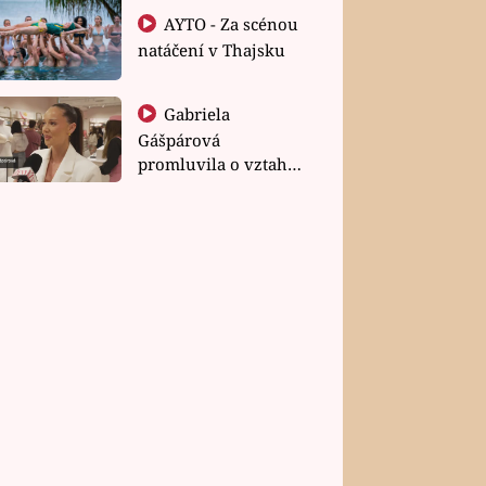
AYTO - Za scénou
natáčení v Thajsku
Gabriela
Gášpárová
promluvila o vztahu
a zakládání rodiny