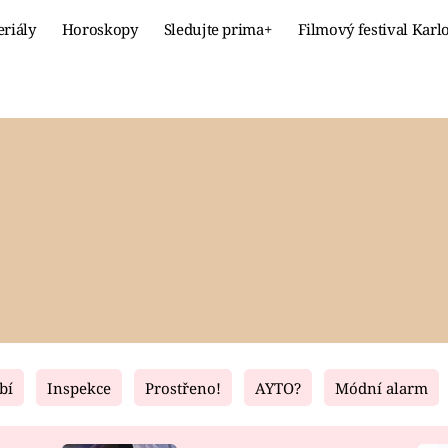
eriály
Horoskopy
Sledujte prima+
Filmový festival Karl
Celebrity
Recept
MÓDA A KRÁSA
HLAVNÍ JÍ
VZTAHY A SEX
SLADKÉ
PRIMA MAMINKA
ZDRAVÉ
bí
Inspekce
Prostřeno!
AYTO?
Módní alarm
Fresh
Living
RECEPTY
BYDLENÍ