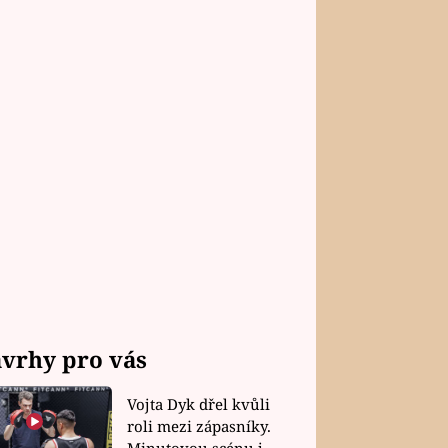
vrhy pro vás
Vojta Dyk dřel kvůli
roli mezi zápasníky.
Minutovou scénu jel