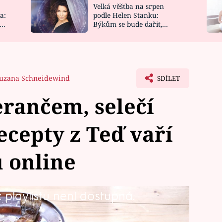
Velká věštba na srpen
NOVINKY
ZAHRADA
a:
podle Helen Stanku:
y
Býkům se bude dařit,
VIDEORECEPTY
DESIGN
Vodnáře čeká jízda
uzana Schneidewind
SDÍLET
rančem, selečí
recepty z Teď vaří
u online
playlistu není dostupná.
nat vše. Hned v úvodu si můžete
ké show Zdeňka Pohlreicha, níže