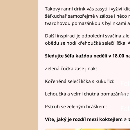
Takový ranní drink vás zasytí i vyživí 
šéfkuchař samozřejmě v záloze i něco 
tvarohovou pomazánkou s bylinkami a 
Další inspirací je odpolední svačina z l
obědu se hodí křehoučká selečí líčka.
Sledujte šéfa každou neděli v 18.00 
Zelená čočka zase jinak:
Kořeněná selečí líčka s kukuřicí:
Fai
Lehoučká a velmi chutná pomazánka z 
Fai
Pstruh se zeleným hráškem:
Fai
Víte, jaký je rozdíl mezi koktejlem a
Fai