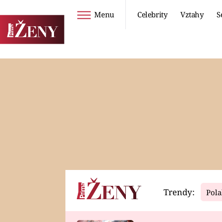
Menu
Celebrity
Vztahy
S
Seriály
Životní styl
ZOO
DIETY A HUBNUTÍ
PROSTŘENO!
CESTOVÁNÍ A
DOVOLENÁ
DUCH
ZDRAVÍ
Trendy:
Pola
Horoskopy
Video
ASTROČLÁNKY
SERIÁLY