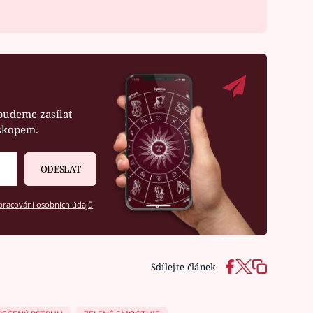
budeme zasílat
oskopem.
ODESLAT
racování osobních údajů
Sdílejte článek