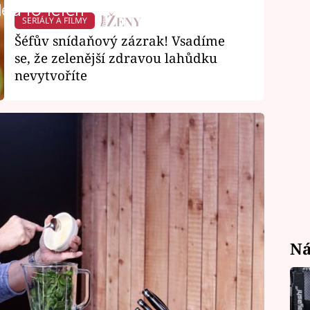
led to fetch
SERIÁLY A FILMY
Šéfův snídaňový zázrak! Vsadíme
se, že zelenější zdravou lahůdku
nevytvoříte
Ná