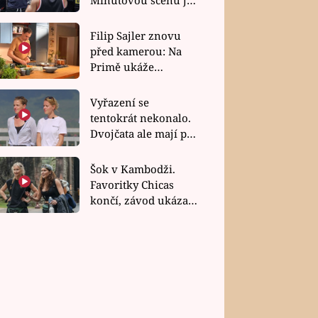
bez dubla
Filip Sajler znovu
před kamerou: Na
Primě ukáže
poctivou kuchyni i
rychlé recepty
Vyřazení se
tentokrát nekonalo.
Dvojčata ale mají po
uzavření třetí etapy
závodu nůž na krku
Šok v Kambodži.
Favoritky Chicas
končí, závod ukázal
svou nejtvrdší tvář