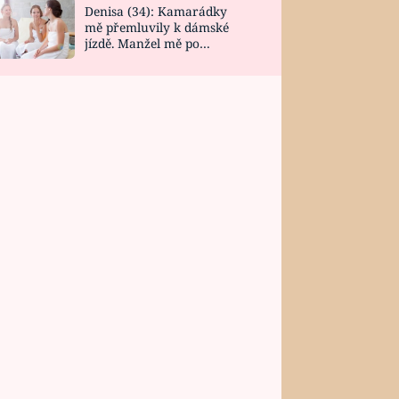
Denisa (34): Kamarádky
mě přemluvily k dámské
jízdě. Manžel mě po
návratu zaskočil