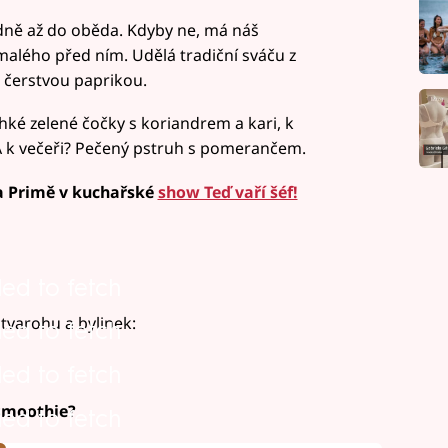
klidně až do oběda. Kdyby ne, má náš
malého před ním. Udělá tradiční sváču z
čerstvou paprikou.
ehké zelené čočky s koriandrem a kari, k
 A k večeři? Pečený pstruh s pomerančem.
na Primě v kuchařské
show Teď vaří šéf!
led to fetch
tvarohu a bylinek:
led to fetch
led to fetch
 smoothie?
led to fetch