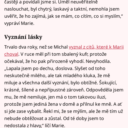
častěji a povídali jsme si. Uměl neuvěřitelně
naslouchat, byl chytrý, laskavý a taktní, nemohla jsem
uvěřit, že ho zajímá, jak se mám, co cítím, co si myslím,“
vypráví Marie.
Vyznání lásky
Trvalo dva roky, než se Michal
vyznal z citů, které k Marii
choval
. V ruce měl při tom sbalený kufr, protože
očekával, že ho pak přirozeně vyhodí. Nevyhodila.
„Lapala jsem po dechu, doslova. Slyšet od toho
neskutečně milého, ale tak mladého kluka, že mě
miluje a všechna další vyznání, bylo obtížné. Šokující,
krásné, šílené a nepřípustné zároveň. Odpověděla jsem
mu, že mě nemiluje, jen má o tom takovou iluzi,
protože jsem jediná žena v domě a přilnul ke mně. A ať
si jde zase vybalit. Řekl mi, že se mýlím, ale že mě tím už
nebude obtěžovat a zůstal. Od té doby jsem to
nedostala z hlavy,“ líčí Marie.