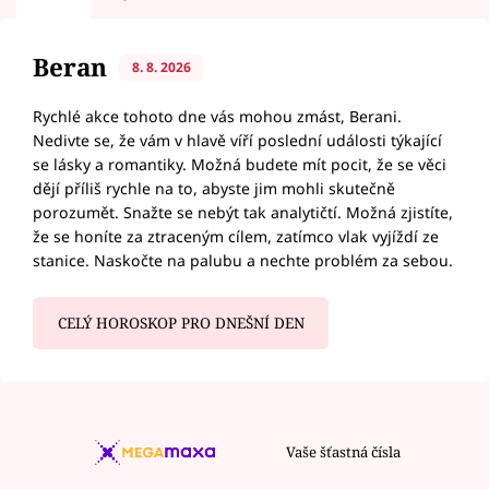
Beran
8. 8. 2026
Rychlé akce tohoto dne vás mohou zmást, Berani.
Nedivte se, že vám v hlavě víří poslední události týkající
se lásky a romantiky. Možná budete mít pocit, že se věci
dějí příliš rychle na to, abyste jim mohli skutečně
porozumět. Snažte se nebýt tak analytičtí. Možná zjistíte,
že se honíte za ztraceným cílem, zatímco vlak vyjíždí ze
stanice. Naskočte na palubu a nechte problém za sebou.
CELÝ HOROSKOP PRO DNEŠNÍ DEN
Vaše šťastná čísla