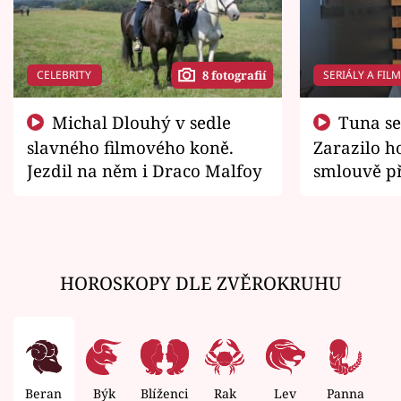
CELEBRITY
SERIÁLY A FIL
8 fotografií
Michal Dlouhý v sedle
Tuna se chtěl vrátit domů.
slavného filmového koně.
Zarazilo ho
Jezdil na něm i Draco Malfoy
smlouvě př
zemřít
HOROSKOPY DLE ZVĚROKRUHU
Beran
Býk
Blíženci
Rak
Lev
Panna
V