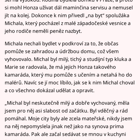
si mohl Honza užívat dál maminčina servisu a nemusel
jít na kolej. Dokonce k nim přivedl „na byt“ spolužáka
Michala, který pocházel z malé západočeské vesnice a
jeho rodiče neměli peněz nazbyt.
Michala nechali bydlet v podkroví za to, že občas
pomůže se zahradou a údržbou domu, což všem
vyhovovalo. Michal byl milý, tichý a studijní typ kluka a
Marie se radovala, že má jejich Honza takového
kamaráda, který mu pomůže s učením a netahá ho do
malérů. Navíc se jí moc líbilo, jak se k nim Michal choval
a co všechno dokázal udělat a opravit.
„Michal byl neskutečně milý a dobře vychovaný, měla
jsem pro něj asi slabost od začátku. Byl vděčný a rád
pomáhal. Moje city byly ale zcela mateřské, nikdy jsem
na něj nepomyslela jinak než jako na synova prima
kamaráda. Pak ale začal sedávat se mnou v kuchyni