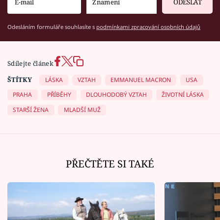
ODESLAT
Odesláním formuláře souhlasíte s
podmínkami zpracování osobních údajů
Sdílejte článek
ŠTÍTKY
LÁSKA
VZTAH
EMMANUEL MACRON
USA
PRAHA
PŘÍBĚHY
DLOUHODOBÝ VZTAH
ŽIVOTNÍ LÁSKA
STARŠÍ ŽENA
MLADŠÍ MUŽ
PŘEČTĚTE SI TAKÉ