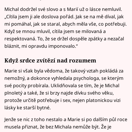
Michal dodržel své slovo a s Marií už o lásce nemluvil.
„Cítila jsem ji ale doslova pořád. Jak se na mě díval, jak
mi pomáhal, jak se staral, abych měla vše, co potřebuji.
Když se mnou mluvil, cítila jsem se milovaná a
respektovaná. To, že se držel dospěle zpátky a nezačal
bláznit, mi opravdu imponovalo.“
Když srdce zvítězí nad rozumem
Marie si však byla vědoma, že takový vztah pokládá za
nemožný, a dokonce vyhledala psychologa, se kterým
své pocity probírala. Uklidňovala se tím, že je Michal
plnoletý a také, že si brzy najde dívku svého věku,
protože určitě potřebuje i sex, nejen platonickou vizi
lásky ke starší bytné.
Jenže se nic z toho nestalo a Marie si po dalším půl roce
musela přiznat, že bez Michala nemůže být. Že je