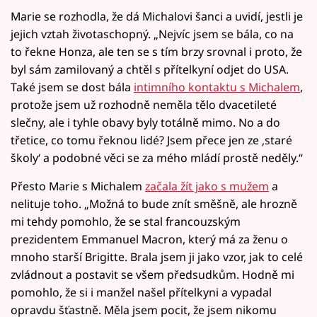
Marie se rozhodla, že dá Michalovi šanci a uvidí, jestli je
jejich vztah životaschopný. „Nejvíc jsem se bála, co na
to řekne Honza, ale ten se s tím brzy srovnal i proto, že
byl sám zamilovaný a chtěl s přítelkyní odjet do USA.
Také jsem se dost bála
intimního kontaktu s Michalem
,
protože jsem už rozhodně neměla tělo dvacetileté
slečny, ale i tyhle obavy byly totálně mimo. No a do
třetice, co tomu řeknou lidé? Jsem přece jen ze ‚staré
školy‘ a podobné věci se za mého mládí prostě neděly.“
Přesto Marie s Michalem
začala žít jako s mužem
a
nelituje toho. „Možná to bude znít směšně, ale hrozně
mi tehdy pomohlo, že se stal francouzským
prezidentem Emmanuel Macron, který má za ženu o
mnoho starší Brigitte. Brala jsem ji jako vzor, jak to celé
zvládnout a postavit se všem předsudkům. Hodně mi
pomohlo, že si i manžel našel přítelkyni a vypadal
opravdu šťastně. Měla jsem pocit, že jsem nikomu