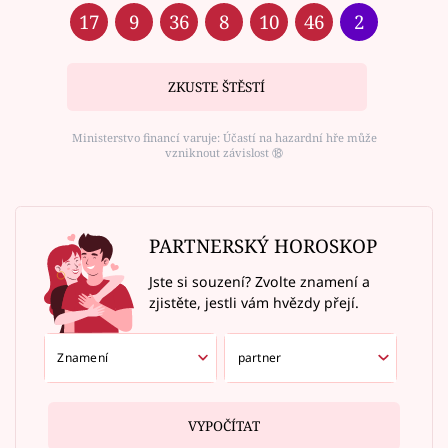
17
9
36
8
10
46
2
ZKUSTE ŠTĚSTÍ
Ministerstvo financí varuje: Účastí na hazardní hře může
vzniknout závislost ⑱
PARTNERSKÝ HOROSKOP
Jste si souzení? Zvolte znamení a
zjistěte, jestli vám hvězdy přejí.
VYPOČÍTAT