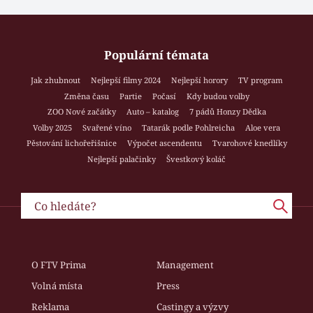
Populární témata
Jak zhubnout
Nejlepší filmy 2024
Nejlepší horory
TV program
Změna času
Partie
Počasí
Kdy budou volby
ZOO Nové začátky
Auto – katalog
7 pádů Honzy Dědka
Volby 2025
Svařené víno
Tatarák podle Pohlreicha
Aloe vera
Pěstování lichořeřišnice
Výpočet ascendentu
Tvarohové knedlíky
Nejlepší palačinky
Švestkový koláč
O FTV Prima
Management
Volná místa
Press
Reklama
Castingy a výzvy