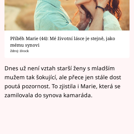
Horoskopy
Sledujte prima+
Filmový festival Karlovy Vary
Příběh Marie (44): Mé životní lásce je stejně, jako
Pořady
mému synovi
Zdroj: iStock
Mámy sobě
Dnes už není vztah starší ženy s mladším
mužem tak šokující, ale přece jen stále dost
Přihlášení
poutá pozornost. To zjistila i Marie, která se
zamilovala do synova kamaráda.
Sledujte nás