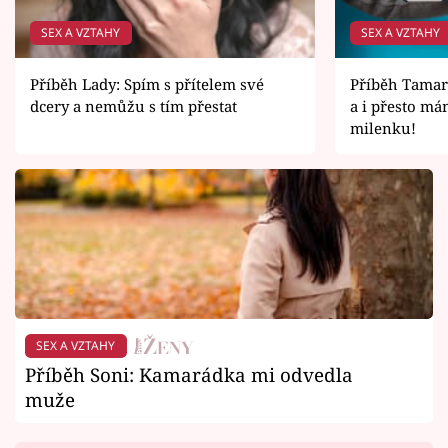
SEX A VZTAHY
SEX A VZTAHY
Příběh Lady: Spím s přítelem své
Příběh Tamar
dcery a nemůžu s tím přestat
a i přesto m
milenku!
SEX A VZTAHY
Příběh Soni: Kamarádka mi odvedla
muže