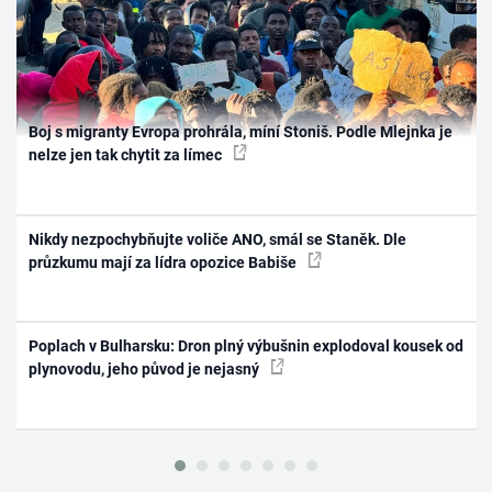
Boj s migranty Evropa prohrála, míní Stoniš. Podle Mlejnka je
nelze jen tak chytit za límec
Nikdy nezpochybňujte voliče ANO, smál se Staněk. Dle
průzkumu mají za lídra opozice Babiše
Poplach v Bulharsku: Dron plný výbušnin explodoval kousek od
plynovodu, jeho původ je nejasný