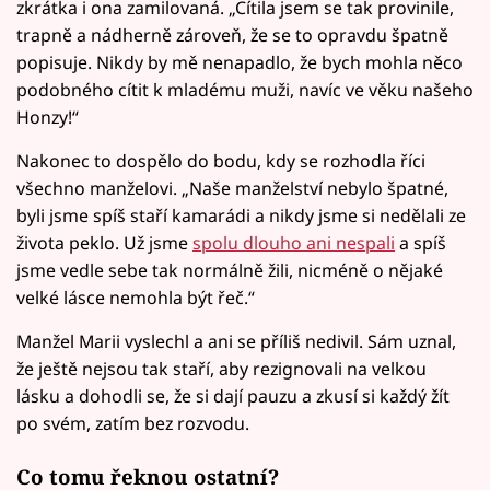
zkrátka i ona zamilovaná. „Cítila jsem se tak provinile,
trapně a nádherně zároveň, že se to opravdu špatně
popisuje. Nikdy by mě nenapadlo, že bych mohla něco
podobného cítit k mladému muži, navíc ve věku našeho
Honzy!“
Nakonec to dospělo do bodu, kdy se rozhodla říci
všechno manželovi. „Naše manželství nebylo špatné,
byli jsme spíš staří kamarádi a nikdy jsme si nedělali ze
života peklo. Už jsme
spolu dlouho ani nespali
a spíš
jsme vedle sebe tak normálně žili, nicméně o nějaké
velké lásce nemohla být řeč.“
Manžel Marii vyslechl a ani se příliš nedivil. Sám uznal,
že ještě nejsou tak staří, aby rezignovali na velkou
lásku a dohodli se, že si dají pauzu a zkusí si každý žít
po svém, zatím bez rozvodu.
Co tomu řeknou ostatní?