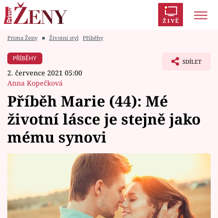
ŽIVĚ
Prima Ženy
■
Životní styl
Příběhy
Trendy:
Polabí
Inspekce
Prostřeno!
AYTO?
PŘÍBĚHY
SDÍLET
Módní alarm
Zrádci
Proměny
2. července 2021 05:00
Anna Kopečková
Příběh Marie (44): Mé
životní lásce je stejně jako
Témata
mému synovi
Celebrity
Vztahy
Seriály