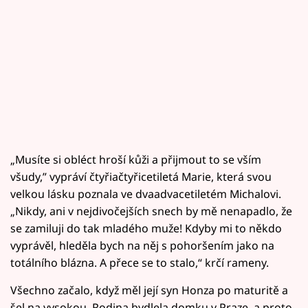
„Musíte si obléct hroší kůži a přijmout to se vším
všudy,” vypráví čtyřiačtyřicetiletá Marie, která svou
velkou lásku poznala ve dvaadvacetiletém Michalovi.
„Nikdy, ani v nejdivočejších snech by mě nenapadlo, že
se zamiluji do tak mladého muže! Kdyby mi to někdo
vyprávěl, hleděla bych na něj s pohoršením jako na
totálního blázna. A přece se to stalo,“ krčí rameny.
Všechno začalo, když měl její syn Honza po maturitě a
šel na vysokou. Rodina bydlela domku v Praze, a proto