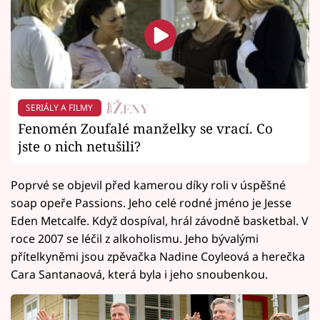
SERIÁLY A FILMY
Fenomén Zoufalé manželky se vrací. Co
jste o nich netušili?
Poprvé se objevil před kamerou díky roli v úspěšné
soap opeře Passions. Jeho celé rodné jméno je Jesse
Eden Metcalfe. Když dospíval, hrál závodně basketbal. V
roce 2007 se léčil z alkoholismu. Jeho bývalými
přítelkyněmi jsou zpěvačka Nadine Coyleová a herečka
Cara Santanaová, která byla i jeho snoubenkou.