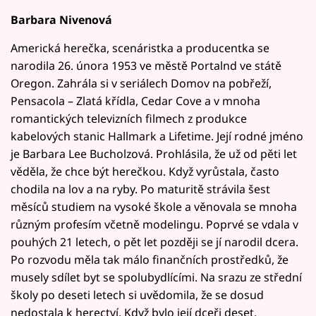
Barbara Nivenová
Americká herečka, scenáristka a producentka se
narodila 26. února 1953 ve městě Portalnd ve státě
Oregon. Zahrála si v seriálech Domov na pobřeží,
Pensacola – Zlatá křídla, Cedar Cove a v mnoha
romantických televizních filmech z produkce
kabelových stanic Hallmark a Lifetime. Její rodné jméno
je Barbara Lee Bucholzová. Prohlásila, že už od pěti let
věděla, že chce být herečkou. Když vyrůstala, často
chodila na lov a na ryby. Po maturitě strávila šest
měsíců studiem na vysoké škole a věnovala se mnoha
různým profesím včetně modelingu. Poprvé se vdala v
pouhých 21 letech, o pět let později se jí narodil dcera.
Po rozvodu měla tak málo finančních prostředků, že
musely sdílet byt se spolubydlícími. Na srazu ze střední
školy po deseti letech si uvědomila, že se dosud
nedostala k herectví. Když bylo její dceři deset,