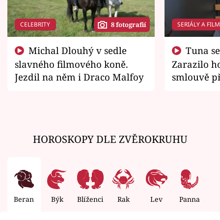
CELEBRITY
SERIÁLY A FIL
8 fotografií
Michal Dlouhý v sedle
Tuna se chtěl vrátit domů.
slavného filmového koně.
Zarazilo ho
Jezdil na něm i Draco Malfoy
smlouvě př
zemřít
HOROSKOPY DLE ZVĚROKRUHU
Beran
Býk
Blíženci
Rak
Lev
Panna
V