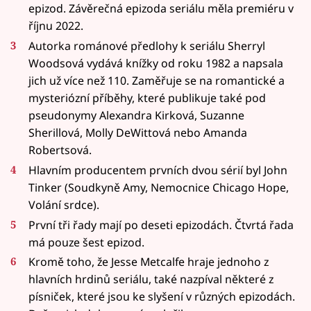
epizod. Závěrečná epizoda seriálu měla premiéru v
říjnu 2022.
Autorka románové předlohy k seriálu Sherryl
Woodsová vydává knížky od roku 1982 a napsala
jich už více než 110. Zaměřuje se na romantické a
mysteriózní příběhy, které publikuje také pod
pseudonymy Alexandra Kirková, Suzanne
Sherillová, Molly DeWittová nebo Amanda
Robertsová.
Hlavním producentem prvních dvou sérií byl John
Tinker (Soudkyně Amy, Nemocnice Chicago Hope,
Volání srdce).
První tři řady mají po deseti epizodách. Čtvrtá řada
má pouze šest epizod.
Kromě toho, že Jesse Metcalfe hraje jednoho z
hlavních hrdinů seriálu, také nazpíval některé z
písniček, které jsou ke slyšení v různých epizodách.