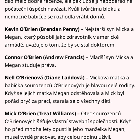
dílo mělo dobré recenze, ale pak už se jí nepodařilo na
počáteční úspěch navázat. Kvůli tvůrčímu bloku a
nemocné babičce se rozhodla vrátit domů.
Kevin O’Brien (Brendan Penny)
– Nejstarší syn Micka a
Megan, který působil jako zdravotník v americké
armádě, uvažuje o tom, že by se stal doktorem.
Connor O’Brien (Andrew Francis) –
Mladší syn Micka a
Megan studuje práva.
Nell O’Brienová (Diane Laddová)
– Mickova matka a
babička sourozenců O’Brienových je hlavou celé rodiny.
Když se jejich matka Megan odstěhovala a Mick byl
pořád pryč za prací, starala se o všechny děti.
Mick O’Brien (Treat Williams) –
Otec sourozenců
O’Brienových šéfuje vlastní stavební společnosti. Když
ho před mnoha lety opustila jeho manželka Megan,
musel tvrdě pracovat, aby celou rodinu uživil.