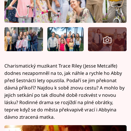
Charismatický muzikant Trace Riley (Jesse Metcalfe)
dodnes nezapomněl na to, jak náhle a rychle ho Abby
před šestnácti lety opustila. Podaří se jim překonat
dávná příkoří? Najdou k sobě znovu cestu? A mohlo by
jejich setkání po tak dlouhé době rozkvést v novou
lásku? Rodinné drama se rozjíždí na plné obrátky,
teprve když se do města překvapivě vrací i Abbyina
dávno ztracená matka.