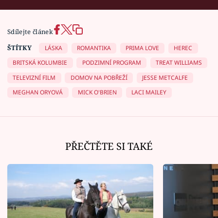
Sdílejte článek
ŠTÍTKY
LÁSKA
ROMANTIKA
PRIMA LOVE
HEREC
BRITSKÁ KOLUMBIE
PODZIMNÍ PROGRAM
TREAT WILLIAMS
TELEVIZNÍ FILM
DOMOV NA POBŘEŽÍ
JESSE METCALFE
MEGHAN ORYOVÁ
MICK O'BRIEN
LACI MAILEY
PŘEČTĚTE SI TAKÉ