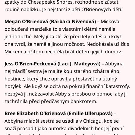
zpátky do Chesapeake Shores, rozhodne se zůstat
rodině nablízku. Je nejstarší z pěti O’Brienových dětí.
Megan O’Brienová (Barbara Nivenová) –
Mickova
odloučená manželka to s vlastními dětmi neměla
jednoduché. Měly jí za zlé, že před lety odešla, i když
ona tvrdí, že neměla jinou možnost. Nedokázala už žít s
Mickem a přitom nechtěla brát dětem jejich domov.
Jess O’Brien-Peckeová (Laci J. Maileyová) –
Abbyina
nejmladší sestra je majitelkou starého zchátralého
hostince, který chce opravit a přestavět na útulný
hotýlek. Ale když se ocitá na pokraji finanční katastrofy,
nezbývá jí, než zavolat Abby s prosbou o pomoc, aby ji
zachránila před předčasným bankrotem.
Bree Elizabeth O’Brienová (Emilie Ullerupová)
–
Abbyina mladší sestra se usadila v Chicagu, kde se
snaží prosadit jako autorka divadelních her. Její první