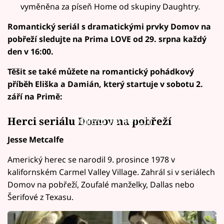
vyměněna za píseň Home od skupiny Daughtry.
Romantický seriál s dramatickými prvky Domov na
pobřeží sledujte na Prima LOVE od 29. srpna každý
den v 16:00.
Těšit se také můžete na romantický pohádkový
příběh Eliška a Damián, který startuje v sobotu 2.
září na Primě:
Failed to fetch
Herci seriálu Domov na pobřeží
Jesse Metcalfe
Americký herec se narodil 9. prosince 1978 v
kalifornském Carmel Valley Village. Zahrál si v seriálech
Domov na pobřeží, Zoufalé manželky, Dallas nebo
Šerifové z Texasu.