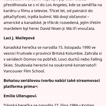
přestěhovala se s ní do Los Angeles, kde se zaměřila na
kariéru u filmu a televize. Třicet let, od patnácti do
pětačtyřiceti, trpěla bulimií. Má dvojí občanství –
americké a kanadské. Je třikrát rozvedená, jejím třetím
manželem byl herec David Niven Jr. Má tři vnoučata.
Laci J. Maileyová
Kanadská herečka se narodila 15. listopadu 1990 ve
vesnici Fruitvale v provincii Britská Kolumbie. Zahrála si
v seriálech Domov na pobřeží, Lovci duchů nebo Falling
Skies. Studovala herectví na soukromé konzervatoři
Vancouver Film School.
Bohatou seriálovou tvorbu nabízí také streamovací
platforma prima+:
Emilie Ullerupová
Failed to fetch
Dánská herečka se narodila 27. října 1984 v Kodani.