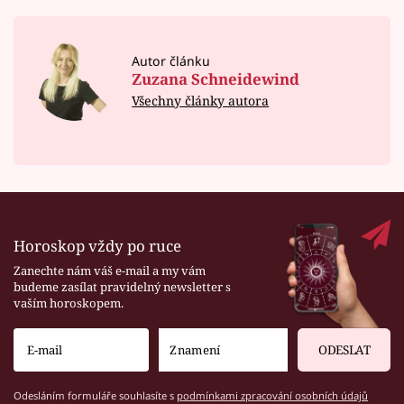
Autor článku
Zuzana Schneidewind
Všechny články autora
Horoskop vždy po ruce
Zanechte nám váš e-mail a my vám
budeme zasílat pravidelný newsletter s
vaším horoskopem.
ODESLAT
Odesláním formuláře souhlasíte s
podmínkami zpracování osobních údajů