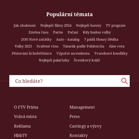
Populární témata
Jak zhubnout
Nejlepší filmy 2024
Nejlepší horory
TV program
Změna času
Partie
Počasí
Kdy budou volby
ZOO Nové začátky
Auto – katalog
7 pádů Honzy Dědka
Volby 2025
Svařené víno
Tatarák podle Pohlreicha
Aloe vera
Pěstování lichořeřišnice
Výpočet ascendentu
Tvarohové knedlíky
Nejlepší palačinky
Švestkový koláč
O FTV Prima
Management
Volná místa
Press
Reklama
Castingy a výzvy
HbbTV
Kontakty