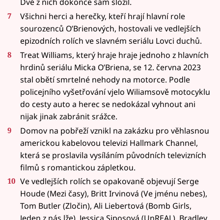
Dvě z nich dokonce sám složil.
Všichni herci a herečky, kteří hrají hlavní role
sourozenců O’Brienových, hostovali ve vedlejších
epizodních rolích ve slavném seriálu Lovci duchů.
Treat Williams, který hraje hraje jednoho z hlavních
hrdinů seriálu Micka O’Briena, se 12. června 2023
stal obětí smrtelné nehody na motorce. Podle
policejního vyšetřování vjelo Wiliamsově motocyklu
do cesty auto a herec se nedokázal vyhnout ani
nijak jinak zabránit srážce.
Domov na pobřeží vznikl na zakázku pro věhlasnou
americkou kabelovou televizi Hallmark Channel,
která se proslavila vysíláním původních televizních
filmů s romantickou zápletkou.
Ve vedlejších rolích se opakovaně objevují Serge
Houde (Mezi časy), Britt Irvinová (Ve jménu nebes),
Tom Butler (Zločin), Ali Liebertová (Bomb Girls,
Jeden z nás lže), Jessica Siposová (UnREAL), Bradley