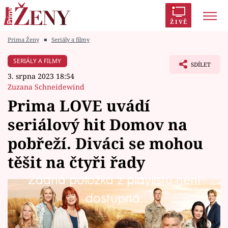
ŽIVĚ
Prima Ženy
■
Seriály a filmy
Trendy:
Polabí
Inspekce
Prostřeno!
AYTO?
SERIÁLY A FILMY
SDÍLET
Módní alarm
Zrádci
Proměny
3. srpna 2023 18:54
Zuzana Schneidewind
Prima LOVE uvádí
seriálový hit Domov na
Témata
pobřeží. Diváci se mohou
Celebrity
těšit na čtyři řady
Žádná položka z playlistu není
Vztahy
Rodinná dramata, romantika i šance na nové
dostupná.
Seriály
štěstí. To všechno přináší úspěšný americký
seriál Domov na pobřeží. Jeho hlavní hrdinka