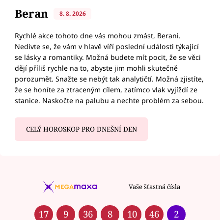
Beran
8. 8. 2026
Rychlé akce tohoto dne vás mohou zmást, Berani.
Nedivte se, že vám v hlavě víří poslední události týkající
se lásky a romantiky. Možná budete mít pocit, že se věci
dějí příliš rychle na to, abyste jim mohli skutečně
porozumět. Snažte se nebýt tak analytičtí. Možná zjistíte,
že se honíte za ztraceným cílem, zatímco vlak vyjíždí ze
stanice. Naskočte na palubu a nechte problém za sebou.
CELÝ HOROSKOP PRO DNEŠNÍ DEN
Vaše šťastná čísla
17
9
36
8
10
46
2