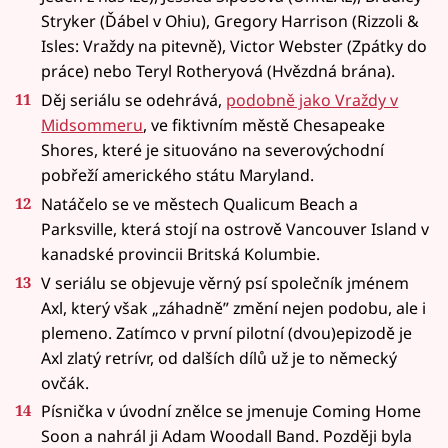
Stryker (Ďábel v Ohiu), Gregory Harrison (Rizzoli &
Isles: Vraždy na pitevně), Victor Webster (Zpátky do
práce) nebo Teryl Rotheryová (Hvězdná brána).
Děj seriálu se odehrává,
podobně jako Vraždy v
Midsommeru
, ve fiktivním městě Chesapeake
Shores, které je situováno na severovýchodní
pobřeží amerického státu Maryland.
Natáčelo se ve městech Qualicum Beach a
Parksville, která stojí na ostrově Vancouver Island v
kanadské provincii Britská Kolumbie.
V seriálu se objevuje věrný psí společník jménem
Axl, který však „záhadně” změní nejen podobu, ale i
plemeno. Zatímco v první pilotní (dvou)epizodě je
Axl zlatý retrívr, od dalších dílů už je to německý
ovčák.
Písnička v úvodní znělce se jmenuje Coming Home
Soon a nahrál ji Adam Woodall Band. Později byla