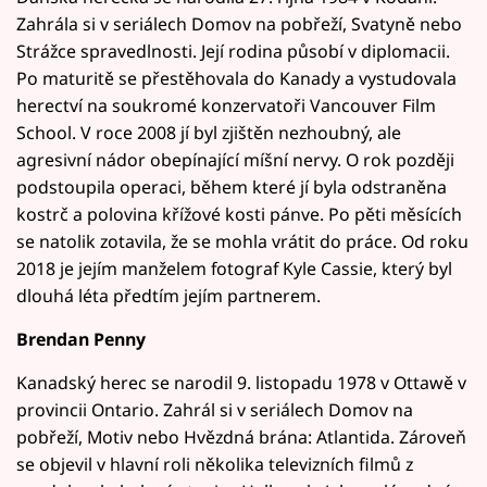
Zahrála si v seriálech Domov na pobřeží, Svatyně nebo
Strážce spravedlnosti. Její rodina působí v diplomacii.
Po maturitě se přestěhovala do Kanady a vystudovala
herectví na soukromé konzervatoři Vancouver Film
School. V roce 2008 jí byl zjištěn nezhoubný, ale
agresivní nádor obepínající míšní nervy. O rok později
podstoupila operaci, během které jí byla odstraněna
kostrč a polovina křížové kosti pánve. Po pěti měsících
se natolik zotavila, že se mohla vrátit do práce. Od roku
2018 je jejím manželem fotograf Kyle Cassie, který byl
dlouhá léta předtím jejím partnerem.
Brendan Penny
Kanadský herec se narodil 9. listopadu 1978 v Ottawě v
provincii Ontario. Zahrál si v seriálech Domov na
pobřeží, Motiv nebo Hvězdná brána: Atlantida. Zároveň
se objevil v hlavní roli několika televizních filmů z