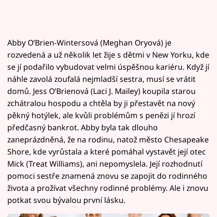
Abby O’Brien-Wintersová (Meghan Oryová) je
rozvedená a už několik let žije s dětmi v New Yorku, kde
se jí podařilo vybudovat velmi úspěšnou kariéru. Když jí
náhle zavolá zoufalá nejmladší sestra, musí se vrátit
domů. Jess O’Brienová (Laci J. Mailey) koupila starou
zchátralou hospodu a chtěla by ji přestavět na nový
pěkný hotýlek, ale kvůli problémům s penězi jí hrozí
předčasný bankrot. Abby byla tak dlouho
zaneprázdněná, že na rodinu, natož město Chesapeake
Shore, kde vyrůstala a které pomáhal vystavět její otec
Mick (Treat Williams), ani nepomyslela. Její rozhodnutí
pomoci sestře znamená znovu se zapojit do rodinného
života a prožívat všechny rodinné problémy. Ale i znovu
potkat svou bývalou první lásku.