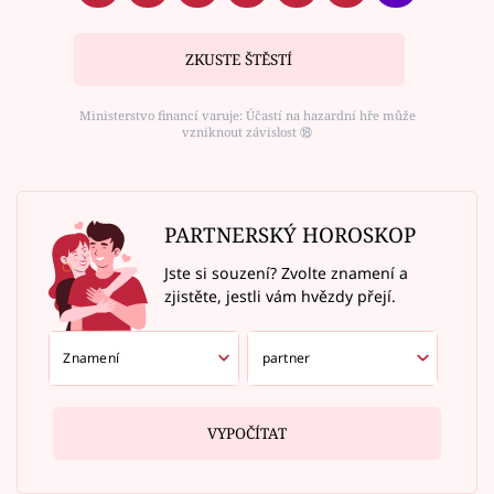
ZKUSTE ŠTĚSTÍ
Ministerstvo financí varuje: Účastí na hazardní hře může
vzniknout závislost ⑱
PARTNERSKÝ HOROSKOP
Jste si souzení? Zvolte znamení a
zjistěte, jestli vám hvězdy přejí.
VYPOČÍTAT