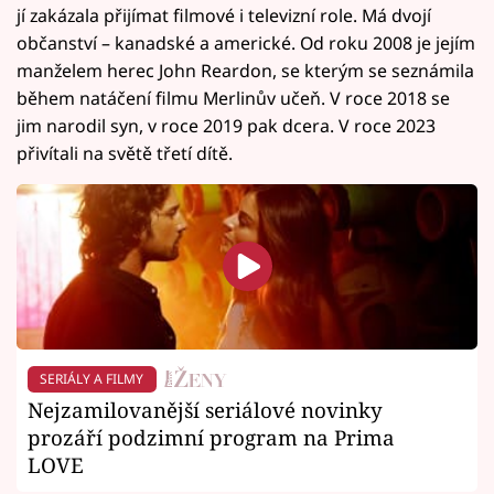
jí zakázala přijímat filmové i televizní role. Má dvojí
občanství – kanadské a americké. Od roku 2008 je jejím
manželem herec John Reardon, se kterým se seznámila
během natáčení filmu Merlinův učeň. V roce 2018 se
jim narodil syn, v roce 2019 pak dcera. V roce 2023
přivítali na světě třetí dítě.
SERIÁLY A FILMY
Nejzamilovanější seriálové novinky
prozáří podzimní program na Prima
LOVE