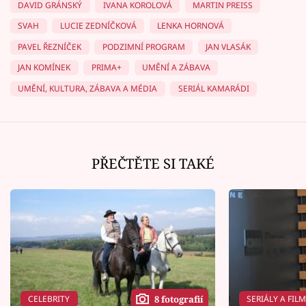
DAVID GRÁNSKÝ
IVANA KOROLOVÁ
MARTIN PREISS
SVAH
LUCIE ZEDNÍČKOVÁ
LENKA HORNOVÁ
PAVEL ŘEZNÍČEK
PODZIMNÍ PROGRAM
JAN VLASÁK
JAN KOMÍNEK
PRIMA+
UMĚNÍ A ZÁBAVA
UMĚNÍ, KULTURA, ZÁBAVA A MÉDIA
SERIÁL KAMARÁDI
PŘEČTĚTE SI TAKÉ
CELEBRITY
SERIÁLY A FIL
8 fotografií