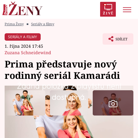
ŽIVĚ
Prima Ženy
■
Seriály a filmy
Trendy:
Polabí
Inspekce
Prostřeno!
AYTO?
SERIÁLY A FILMY
SDÍLET
Módní alarm
Zrádci
Proměny
1. října 2024 17:45
Zuzana Schneidewind
Prima představuje nový
rodinný seriál Kamarádi
Témata
Žádná položka z playlistu není
Celebrity
dostupná.
Vztahy
Seriály
Skupina Prima uvádí nový rodinný seriál