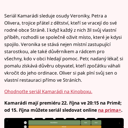
Seriál Kamarádi sleduje osudy Veroniky, Petra a
Olivera, trojice přátel z dětství, kteří se vracejí do své
rodné obce Stráně. I když každý z nich žil svůj vlastní
příběh, rozhodli se společně oživit místo, které je kdysi
spojilo. Veronika se stává nejen místní zastupující
starostkou, ale také důvěrníkem a rádcem pro
všechny, kdo v obci hledají pomoc. Petr, nadaný lékař, si
pomalu získává důvěru obyvatel, kteří zpočátku váhali
vkročit do jeho ordinace. Oliver si pak plní svůj sen o
vlastní restauraci přímo ve Stráních.
Ohodnoťte seriál Kamarádi na Kinoboxu.
Kamarádi mají premiéru 22. října ve 20:15 na Primě;
od 15. října můžete seriál sledovat online
na prima+
.