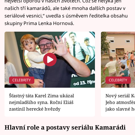
největší oporou v našich životech. Což se netýká jen
našich tří kamarádů, ale také mnoha dalších postav v
seriálové vesnici,“ uvedla s úsměvem ředitelka obsahu
skupiny Prima Lenka Hornová.
CELEBRITY
CELEBRITY
Šťastný táta Karel Zima ukázal
Nový seriál 
nejmladšího syna. Roční Eliáš
Jeho atmosfér
zastínil herecké hvězdy
jako slavné h
Hlavní role a postavy seriálu Kamarádi