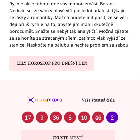
Rychlé akce tohoto dne vás mohou zmást, Berani.
Nedivte se, že vám v hlavě víří poslední události týkající
se lásky a romantiky. Možná budete mít pocit, že se věci
dějí příliš rychle na to, abyste jim mohli skutečně
porozumět. Snažte se nebýt tak analytičtí. Možná zjistíte,
že se honíte za ztraceným cílem, zatímco vlak vyjíždí ze
stanice. Naskočte na palubu a nechte problém za sebou.
CELÝ HOROSKOP PRO DNEŠNÍ DEN
Vaše šťastná čísla
17
9
36
8
10
46
2
ZKUSTE ŠTĚSTÍ