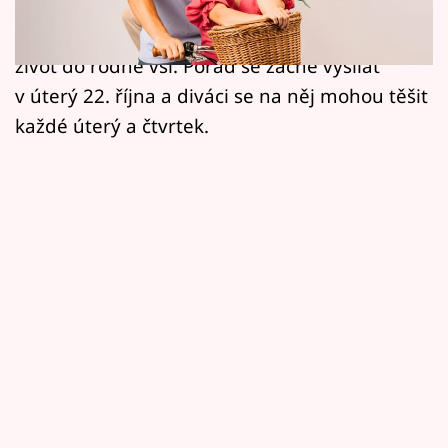
Horoskopy
Kamarádi, který divákům nabídne příběh o
síle přátelství, osobním růstu a snaze navrátit
Sledujte prima+
život do rodné vsi. Pořad se začne vysílat
v úterý 22. října a diváci se na něj mohou těšit
Filmový festival Karlovy Vary
každé úterý a čtvrtek.
Pořady
Mámy sobě
Přihlášení
Sledujte nás