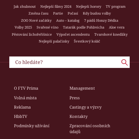
Jak zhubnout
Nejlepší filmy 2024
Nejlepší horory
TV program
Změna času
Partie
Počasí
Kdy budou volby
ZOO Nové začátky
Auto – katalog
7 pádů Honzy Dědka
Volby 2025
Svařené víno
Tatarák podle Pohlreicha
Aloe vera
Pěstování lichořeřišnice
Výpočet ascendentu
Tvarohové knedlíky
Nejlepší palačinky
Švestkový koláč
O FTV Prima
Management
Volná místa
Press
Reklama
Castingy a výzvy
HbbTV
Kontakty
Podmínky užívání
Zpracování osobních
údajů