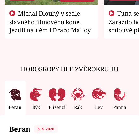
Michal Dlouhý v sedle
Tuna se chtěl vrátit domů.
slavného filmového koně.
Zarazilo ho
Jezdil na něm i Draco Malfoy
smlouvě př
zemřít
HOROSKOPY DLE ZVĚROKRUHU
Beran
Býk
Blíženci
Rak
Lev
Panna
V
Beran
8. 8. 2026