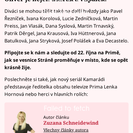
Diváci se mohou těšit také na další hvězdy jako Pavel
Failed to fetch
Řezníček, Ivana Korolová, Lucie Zedníčková, Martin
Preiss, Jan Vlasák, Dana Syslová, Martin Trnavský,
Patrik Děrgel, Jana Krausová, Iva Hüttnerová, Jana
Batulková, Jana Stryková, Josef Polášek a Eva Decastelo.
Připojte se k nám a sledujte od 22. října na Primě,
jak se vesnice Stráně proměňuje v místo, kde se opět
krásně žije.
Poslechněte si také, jak nový seriál Kamarádi
představuje ředitelka obsahu televize Prima Lenka
Hornová nebo herci v hlavních rolích:
Failed to fetch
Autor článku
Zuzana Schneidewind
Všechny články autora