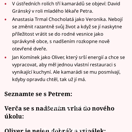
V ústředních rolích tří kamarádů se objeví: David
Gránský v roli mladého lékaře Petra.
Anastasia Trmal Chocholatá jako Veronika. Nebojí
se změnit razantně svůj život a když se jí naskytne
příležitost vrátit se do rodné vesnice jako
správkyně obce, s nadšením rozkopne nově
otevřené dveře.
Jan Komínek jako Oliver, který srší energií a chce se
vypracovat, aby měl jednou vlastní restauraci s
vynikající kuchyní. Ale kamarádi se mu posmívají,
kdyby opravdu chtěl, tak už jí má.
Seznamte se s Petrem:
Failed to fetch
Verča se s nadšením vrhá do nového
úkolu:
Failed to fetch
Oliver je nejen dobrák a vtipálek: