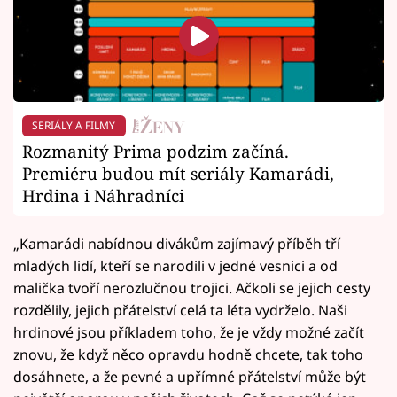
SERIÁLY A FILMY
Rozmanitý Prima podzim začíná.
Premiéru budou mít seriály Kamarádi,
Hrdina i Náhradníci
„Kamarádi nabídnou divákům zajímavý příběh tří
mladých lidí, kteří se narodili v jedné vesnici a od
malička tvoří nerozlučnou trojici. Ačkoli se jejich cesty
rozdělily, jejich přátelství celá ta léta vydrželo. Naši
hrdinové jsou příkladem toho, že je vždy možné začít
znovu, že když něco opravdu hodně chcete, tak toho
dosáhnete, a že pevné a upřímné přátelství může být