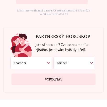
Ministerstvo financí varuje: Účastí na hazardní hře může
vzniknout závislost ⑱
PARTNERSKÝ HOROSKOP
Jste si souzení? Zvolte znamení a
zjistěte, jestli vám hvězdy přejí.
VYPOČÍTAT