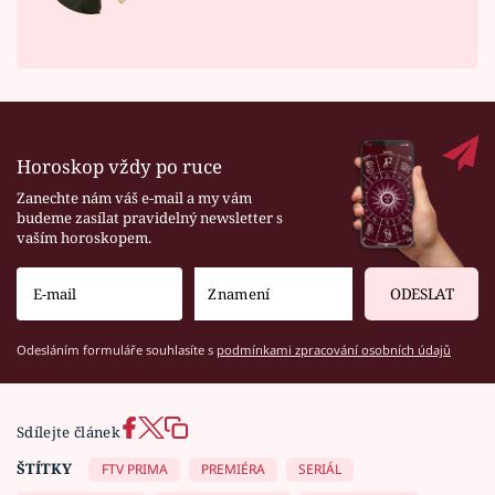
Horoskop vždy po ruce
Zanechte nám váš e-mail a my vám
budeme zasílat pravidelný newsletter s
vaším horoskopem.
ODESLAT
Odesláním formuláře souhlasíte s
podmínkami zpracování osobních údajů
Sdílejte článek
ŠTÍTKY
FTV PRIMA
PREMIÉRA
SERIÁL