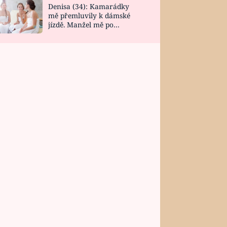
Denisa (34): Kamarádky
mě přemluvily k dámské
jízdě. Manžel mě po
návratu zaskočil