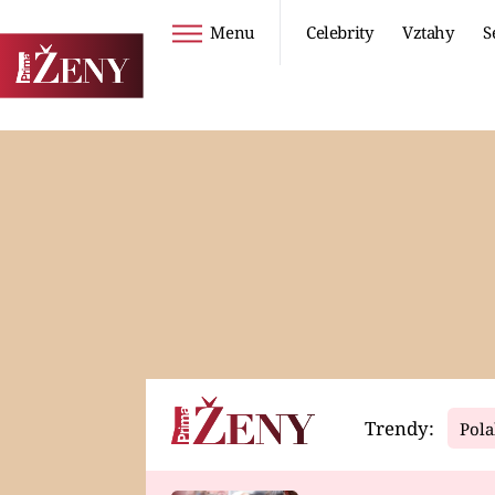
Menu
Celebrity
Vztahy
S
Seriály
Životní styl
ZOO
DIETY A HUBNUTÍ
PROSTŘENO!
CESTOVÁNÍ A
DOVOLENÁ
DUCH
ZDRAVÍ
Trendy:
Pola
Horoskopy
Video
ASTROČLÁNKY
SERIÁLY