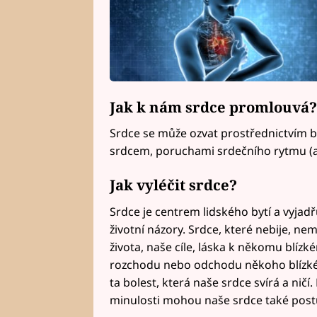
Jak k nám srdce promlouvá?
Srdce se může ozvat prostřednictvím b
srdcem, poruchami srdečního rytmu (a
Jak vyléčit srdce?
Srdce je centrem lidského bytí a vyjad
životní názory. Srdce, které nebije, ne
života, naše cíle, láska k někomu blízké
rozchodu nebo odchodu někoho blízkého č
ta bolest, která naše srdce svírá a ničí
minulosti mohou naše srdce také postu