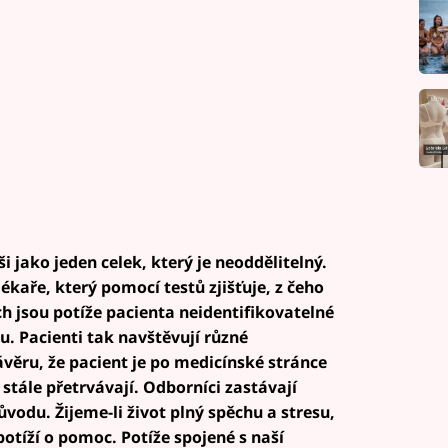
 jako jeden celek, který je neoddělitelný.
lékaře, který pomocí testů zjišťuje, z čeho
h jsou potíže pacienta neidentifikovatelné
u. Pacienti tak navštěvují různé
závěru, že pacient je po medicínské stránce
 stále přetrvávají. Odborníci zastávají
ůvodu. Žijeme-li život plný spěchu a stresu,
otíží o pomoc. Potíže spojené s naší