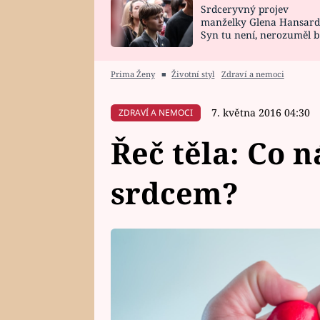
Srdceryvný projev
SNÁŘ
CELEBRITY
manželky Glena Hansard
Syn tu není, nerozuměl b
HOROSKOP NA
VAŘENÍ
tomu, vysvětlila
ROK 2023
Prima Ženy
■
Životní styl
Zdraví a nemoci
7. května 2016 04:30
ZDRAVÍ A NEMOCI
Řeč těla: Co n
srdcem?