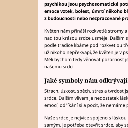
psychikou jsou psychosomatické potíže
emoce vztek, bolest, úmrtí někoho b
z budoucnosti nebo nezpracované pr
Květen nám přináší rozkvetlé stromy a
nad tou krásou srdce usměje. Dalším s
podle tradice líbáme pod rozkvetlou tře
už nikoho nepřekvapí, že květen je v 
Měli bychom tedy věnovat pozornost je
našemu srdci.
Jaké symboly nám odkrývají
Strach, úzkost, spěch, stres a tvrdost 
srdce. Dalším vlivem je nedostatek lásky
emocí, odříkání si a pocit, že nemáme 
Naše srdce je nejvíce spojeno s láskou
samým. Je potřeba otevřít srdce, aby se