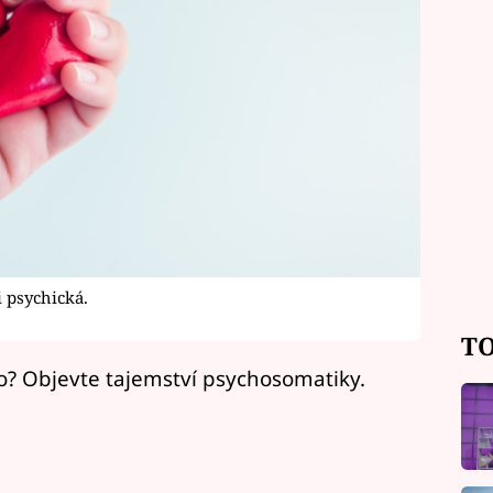
i psychická.
TO
ělo? Objevte tajemství psychosomatiky.