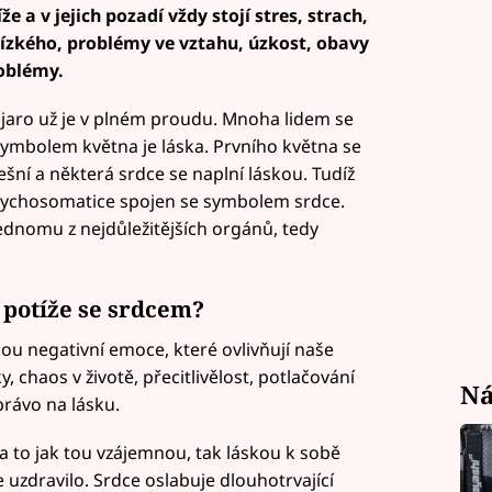
 a v jejich pozadí vždy stojí stres, strach,
lízkého, problémy ve vztahu, úzkost, obavy
oblémy.
 jaro už je v plném proudu. Mnoha lidem se
ymbolem května je láska. Prvního května se
šní a některá srdce se naplní láskou. Tudíž
psychosomatice spojen se symbolem srdce.
dnomu z nejdůležitějších orgánů, tedy
 potíže se srdcem?
jsou negativní emoce, které ovlivňují naše
, chaos v životě, přecitlivělost, potlačování
Ná
právo na lásku.
 a to jak tou vzájemnou, tak láskou k sobě
 uzdravilo. Srdce oslabuje dlouhotrvající