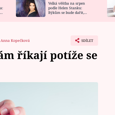
Velká věštba na srpen
NOVINKY
ZAHRADA
a:
podle Helen Stanku:
y
Býkům se bude dařit,
VIDEORECEPTY
DESIGN
Vodnáře čeká jízda
Anna Kopečková
SDÍLET
ám říkají potíže se