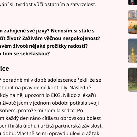
ní si, tvrdost vůči ostatním a zatvrzelost.
:
 zahojené své jizvy? Nenosím si stále s
žít život? Zažívám věčnou nespokojenost?
vém životě nějaké prožitky radosti?
a tom se sebeláskou?
dce
 V poradně mi v době adolescence řekli, že se
hodit na pravidelné kontroly. Následně
, kdy na něj upozornilo EKG. Nikdo z lékařů
 životě jsem v jednom období potkala svoji
sobem, protože mi zlomila srdce. Po
 každý den ráno cítila tu obrovskou bolest
ení hrála úlohu i určitá partnerská závislost.
 dobu. Vlastně se mi opravdu ulevilo až tak