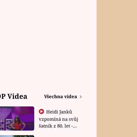
P Videa
Všechna videa
Heidi Janků
vzpomíná na svůj
šatník z 80. let -
Shopaholičky