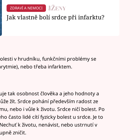
ZDRAVÍ A NEMOCI
Jak vlastně bolí srdce při infarktu?
olesti v hrudníku, funkčními problémy se
rytmie), nebo třeba infarktem.
řuje tak osobnost člověka a jeho hodnoty a
může žít. Srdce pohání především radost ze
mu, nebo i vůle k životu. Srdce ničí bolest. Po
asto lidé cítí fyzicky bolest u srdce. Je to
. Nechuť k životu, nenávist, nebo ustrnutí v
pně zničit.