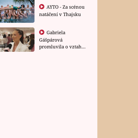
AYTO - Za scénou
natáčení v Thajsku
Gabriela
Gášpárová
promluvila o vztahu
a zakládání rodiny