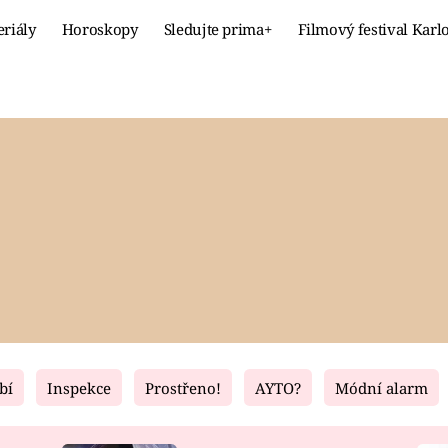
eriály
Horoskopy
Sledujte prima+
Filmový festival Karl
Celebrity
Recept
MÓDA A KRÁSA
HLAVNÍ JÍ
VZTAHY A SEX
SLADKÉ
PRIMA MAMINKA
ZDRAVÉ
bí
Inspekce
Prostřeno!
AYTO?
Módní alarm
Fresh
Living
RECEPTY
BYDLENÍ