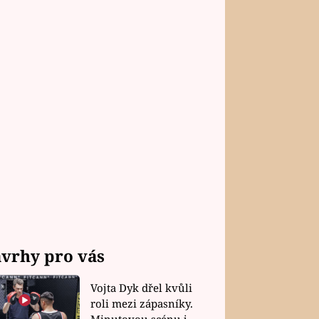
vrhy pro vás
Vojta Dyk dřel kvůli
roli mezi zápasníky.
Minutovou scénu jel