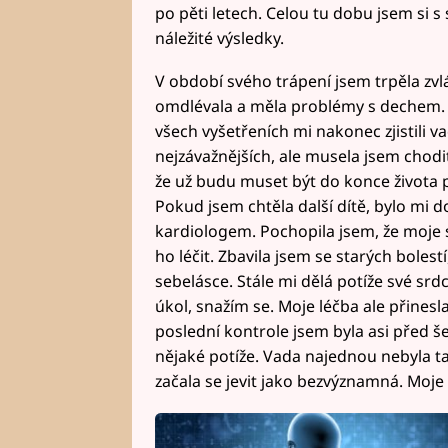
po pěti letech. Celou tu dobu jsem si s 
náležité výsledky.
V období svého trápení jsem trpěla zvl
omdlévala a měla problémy s dechem. 
všech vyšetřeních mi nakonec zjistili v
nejzávažnějších, ale musela jsem chodit 
že už budu muset být do konce života 
Pokud jsem chtěla další dítě, bylo mi 
kardiologem. Pochopila jsem, že moje 
ho léčit. Zbavila jsem se starých bolest
sebelásce. Stále mi dělá potíže své srdc
úkol, snažím se. Moje léčba ale přinesl
poslední kontrole jsem byla asi před šes
nějaké potíže. Vada najednou nebyla t
začala se jevit jako bezvýznamná. Moje ús