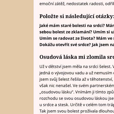
emoční zátěž, nedostatek radosti, odříká
Položte si následující otázky
Jaké mám staré bolesti na srdci? Mám
sebou bolest ze zklamání? Umím si u
Umím se radovat ze života? Mám ve s
Dokážu otevřít své srdce? Jak jsem n
Osudová láska mi zlomila sr
Už v dětství jsem měla na srdci šelest.
jedná o vývojovou vadu a už nemusím c
jsem svůj šelest řešila až v těhotenství
však nic nenašel. Ve svém partnerském
„osudovou lásku“. Vnímám ji tímto způ
rozchodu se svou osudovou láskou jsem
u srdce a stesk. Určitě v celém tom tráp
Tak jsem svou bolest prožívala dlouhou