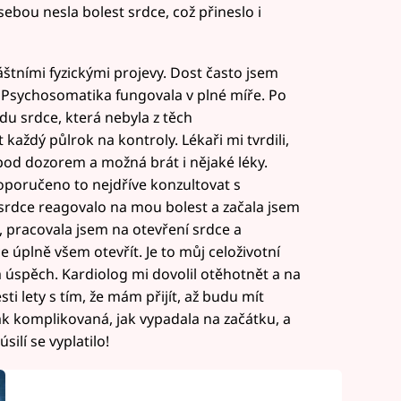
sebou nesla bolest srdce, což přineslo i
áštními fyzickými projevy. Dost často jsem
Psychosomatika fungovala v plné míře. Po
adu srdce, která nebyla z těch
každý půlrok na kontroly. Lékaři mi tvrdili,
pod dozorem a možná brát i nějaké léky.
doporučeno to nejdříve konzultovat s
srdce reagovalo na mou bolest a začala jsem
í, pracovala jsem na otevření srdce a
e úplně všem otevřít. Je to můj celoživotní
a úspěch. Kardiolog mi dovolil otěhotnět a na
ti lety s tím, že mám přijít, až budu mít
ak komplikovaná, jak vypadala na začátku, a
ilí se vyplatilo!