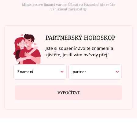
Ministerstvo financí varuje: Účastí na hazardní hře může
vzniknout závislost ⑱
PARTNERSKÝ HOROSKOP
Jste si souzení? Zvolte znamení a
zjistěte, jestli vám hvězdy přejí.
VYPOČÍTAT