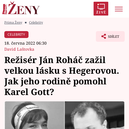
ŽIVĚ
Prima Ženy
■
Celebrity
Trendy:
Polabí
Inspekce
Prostřeno!
AYTO?
CELEBRITY
SDÍLET
Módní alarm
Zrádci
Proměny
18. června 2022 06:30
David Laštovka
Režisér Ján Roháč zažil
velkou lásku s Hegerovou.
Témata
Jak jeho rodině pomohl
Celebrity
Karel Gott?
Vztahy
Seriály