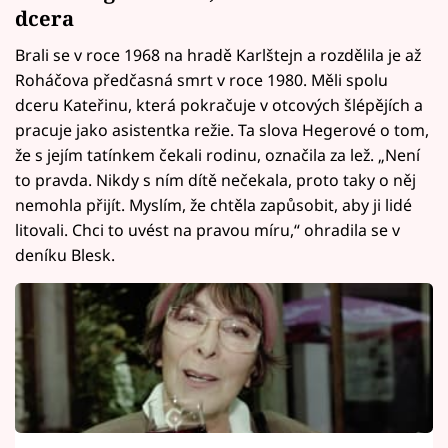
dcera
Brali se v roce 1968 na hradě Karlštejn a rozdělila je až
Roháčova předčasná smrt v roce 1980. Měli spolu
dceru Kateřinu, která pokračuje v otcových šlépějích a
pracuje jako asistentka režie. Ta slova Hegerové o tom,
že s jejím tatínkem čekali rodinu, označila za lež. „Není
to pravda. Nikdy s ním dítě nečekala, proto taky o něj
nemohla přijít. Myslím, že chtěla zapůsobit, aby ji lidé
litovali. Chci to uvést na pravou míru,“ ohradila se v
deníku Blesk.