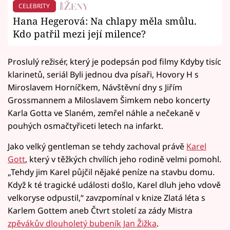
CELEBRITY
Hana Hegerová: Na chlapy měla smůlu.
Kdo patřil mezi její milence?
Proslulý režisér, který je podepsán pod filmy Kdyby tisíc
klarinetů, seriál Byli jednou dva písaři, Hovory H s
Miroslavem Horníčkem, Návštěvní dny s Jiřím
Grossmannem a Miloslavem Šimkem nebo koncerty
Karla Gotta ve Slaném, zemřel náhle a nečekaně v
pouhých osmačtyřiceti letech na infarkt.
Jako velký gentleman se tehdy zachoval právě
Karel
Gott
, který v těžkých chvílích jeho rodině velmi pomohl.
„Tehdy jim Karel půjčil nějaké peníze na stavbu domu.
Když k té tragické události došlo, Karel dluh jeho vdově
velkoryse odpustil,“ zavzpomínal v knize Zlatá léta s
Karlem Gottem aneb Čtvrt století za zády Mistra
zpěvákův dlouholetý bubeník Jan Žižka
.