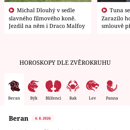
Michal Dlouhý v sedle
Tuna se chtěl vrátit domů.
slavného filmového koně.
Zarazilo ho
Jezdil na něm i Draco Malfoy
smlouvě př
zemřít
HOROSKOPY DLE ZVĚROKRUHU
Beran
Býk
Blíženci
Rak
Lev
Panna
V
Beran
6. 8. 2026