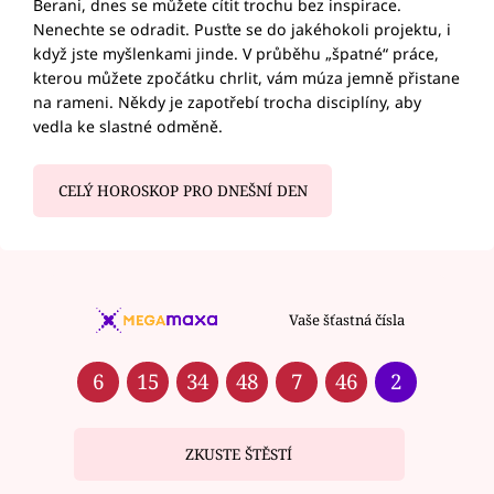
Berani, dnes se můžete cítit trochu bez inspirace.
Nenechte se odradit. Pusťte se do jakéhokoli projektu, i
když jste myšlenkami jinde. V průběhu „špatné“ práce,
kterou můžete zpočátku chrlit, vám múza jemně přistane
na rameni. Někdy je zapotřebí trocha disciplíny, aby
vedla ke slastné odměně.
CELÝ HOROSKOP PRO DNEŠNÍ DEN
Vaše šťastná čísla
6
15
34
48
7
46
2
ZKUSTE ŠTĚSTÍ