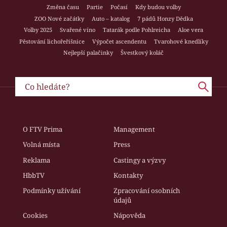
Změna času
Partie
Počasí
Kdy budou volby
ZOO Nové začátky
Auto – katalog
7 pádů Honzy Dědka
Volby 2025
Svařené víno
Tatarák podle Pohlreicha
Aloe vera
Pěstování lichořeřišnice
Výpočet ascendentu
Tvarohové knedlíky
Nejlepší palačinky
Švestkový koláč
O FTV Prima
Management
Volná místa
Press
Reklama
Castingy a výzvy
HbbTV
Kontakty
Podmínky užívání
Zpracování osobních
údajů
Cookies
Nápověda