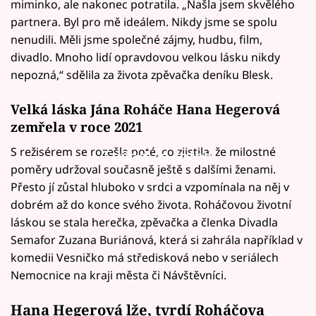
miminko, ale nakonec potratila. „Našla jsem skvělého
partnera. Byl pro mě ideálem. Nikdy jsme se spolu
nenudili. Měli jsme společné zájmy, hudbu, film,
divadlo. Mnoho lidí opravdovou velkou lásku nikdy
nepozná,“ sdělila za života zpěvačka deníku Blesk.
Velká láska Jána Roháče Hana Hegerová
zemřela v roce 2021
S režisérem se rozešla poté, co zjistila, že milostné
Failed to fetch
poměry udržoval současně ještě s dalšími ženami.
Přesto jí zůstal hluboko v srdci a vzpomínala na něj v
dobrém až do konce svého života. Roháčovou životní
láskou se stala herečka, zpěvačka a členka Divadla
Semafor Zuzana Buriánová, která si zahrála například v
komedii Vesničko má středisková nebo v seriálech
Nemocnice na kraji města či Návštěvníci.
Hana Hegerová lže, tvrdí Roháčova