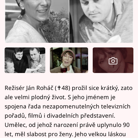
Horoskopy
Sledujte prima+
Filmový festival Karlovy Vary
Pořady
Mámy sobě
Přihlášení
Režisér Ján Roháč (✝48) prožil sice krátký, zato
ale velmi plodný život. S jeho jménem je
Sledujte nás
spojena řada nezapomenutelných televizních
pořadů, filmů i divadelních představení.
Umělec, od jehož narození právě uplynulo 90
let, měl slabost pro ženy. Jeho velkou láskou