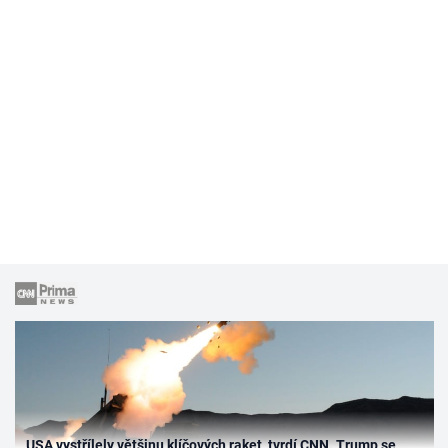
USA vystřílely většinu klíčových raket, tvrdí CNN. Trump se