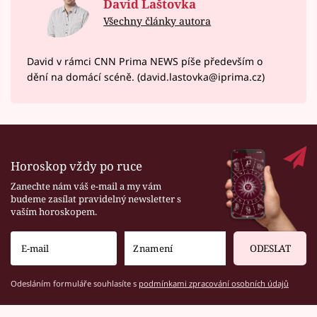
David Laštovka
Všechny články autora
David v rámci CNN Prima NEWS píše především o
dění na domácí scéně. (david.lastovka@iprima.cz)
Horoskop vždy po ruce
Zanechte nám váš e-mail a my vám
budeme zasílat pravidelný newsletter s
vaším horoskopem.
ODESLAT
Odesláním formuláře souhlasíte s
podmínkami zpracování osobních údajů