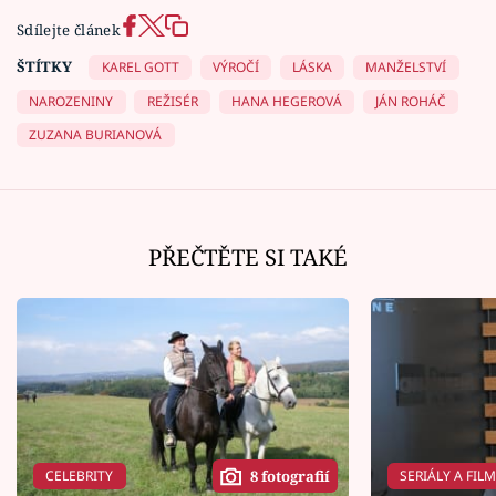
Sdílejte článek
ŠTÍTKY
KAREL GOTT
VÝROČÍ
LÁSKA
MANŽELSTVÍ
NAROZENINY
REŽISÉR
HANA HEGEROVÁ
JÁN ROHÁČ
ZUZANA BURIANOVÁ
PŘEČTĚTE SI TAKÉ
CELEBRITY
SERIÁLY A FIL
8 fotografií