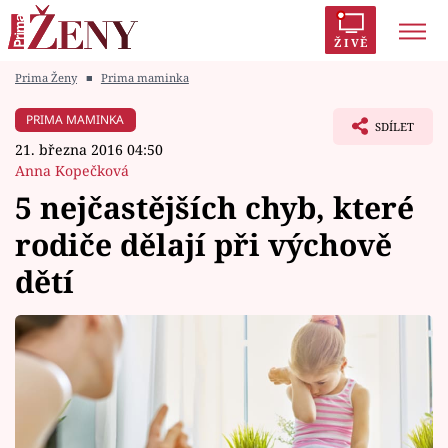
ŽIVĚ
Prima Ženy
■
Prima maminka
Trendy:
Polabí
Inspekce
Prostřeno!
AYTO?
PRIMA MAMINKA
SDÍLET
Módní alarm
Zrádci
Proměny
21. března 2016 04:50
Anna Kopečková
5 nejčastějších chyb, které
rodiče dělají při výchově
Témata
dětí
Celebrity
Vztahy
Seriály