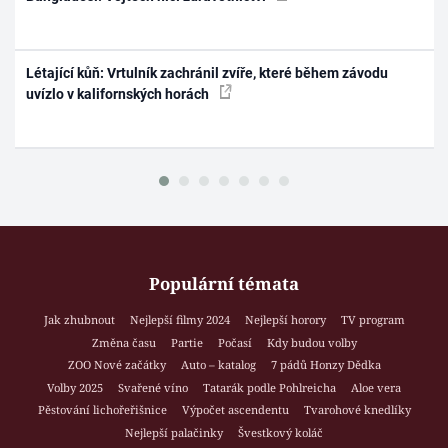
Létající kůň: Vrtulník zachránil zvíře, které během závodu
uvízlo v kalifornských horách
Populární témata
Jak zhubnout
Nejlepší filmy 2024
Nejlepší horory
TV program
Změna času
Partie
Počasí
Kdy budou volby
ZOO Nové začátky
Auto – katalog
7 pádů Honzy Dědka
Volby 2025
Svařené víno
Tatarák podle Pohlreicha
Aloe vera
Pěstování lichořeřišnice
Výpočet ascendentu
Tvarohové knedlíky
Nejlepší palačinky
Švestkový koláč