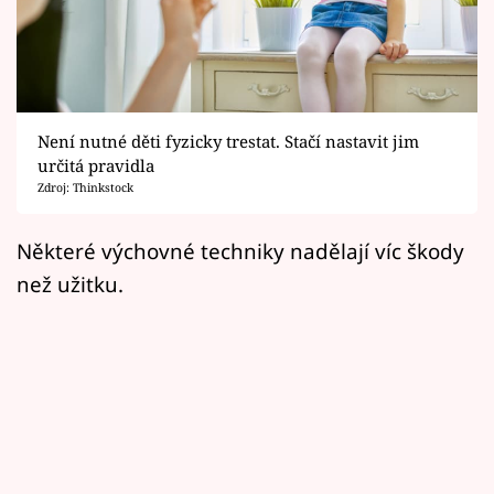
Horoskopy
Sledujte prima+
Filmový festival Karlovy Vary
Není nutné děti fyzicky trestat. Stačí nastavit jim
Pořady
určitá pravidla
Zdroj: Thinkstock
Mámy sobě
Některé výchovné techniky nadělají víc škody
než užitku.
Přihlášení
Sledujte nás