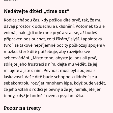
Nedávejte dítěti „time out"
Rodiče chápou čas, kdy pošlou dítě pryč, tak, že mu
dávají prostor k oddechu a uklidnění. Potomek to ale
vnímá jinak. „Jdi ode mne pryč a vrať se, až budeš
připraven poslouchat, co ti říkám,“ slyší. Lapointová
tvrdí, že takové nepříjemné pocity poškozují spojení v
mozku, které dítě potřebuje, aby rozvíjelo své
sebeovládání. „Místo toho, abyste jej poslali pryč,
sdílejte jeho frustraci s ním, dejte mu vědět, že jej
milujete a jste s ním. Pevnost musí být spojena s
laskavostí. Vaše dítě bude schopno zklidnění se a
sebekontrolu rozvíjet mnohem lépe, když bude vědět,
že jeho vztah s rodiči je pevný a že jej nemilujete jen
tehdy, když je hodné,“ uvedla psycholožka.
Pozor na tresty