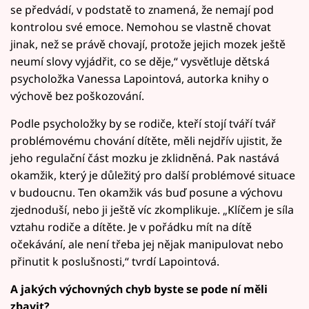
se předvádí, v podstatě to znamená, že nemají pod
kontrolou své emoce. Nemohou se vlastně chovat
jinak, než se právě chovají, protože jejich mozek ještě
neumí slovy vyjádřit, co se děje,“ vysvětluje dětská
psycholožka Vanessa Lapointová, autorka knihy o
výchově bez poškozování.
Podle psycholožky by se rodiče, kteří stojí tváří tvář
problémovému chování dítěte, měli nejdřív ujistit, že
jeho regulační část mozku je zklidněná. Pak nastává
okamžik, který je důležitý pro další problémové situace
v budoucnu. Ten okamžik vás buď posune a výchovu
zjednoduší, nebo ji ještě víc zkomplikuje. „Klíčem je síla
vztahu rodiče a dítěte. Je v pořádku mít na dítě
očekávání, ale není třeba jej nějak manipulovat nebo
přinutit k poslušnosti,“ tvrdí Lapointová.
A jakých výchovných chyb byste se pode ní měli
zbavit?