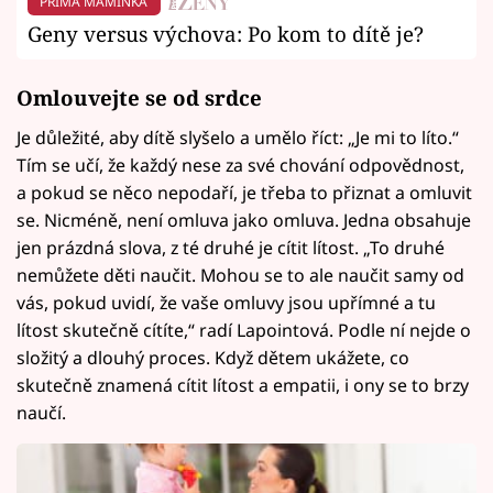
PRIMA MAMINKA
Geny versus výchova: Po kom to dítě je?
Omlouvejte se od srdce
Je důležité, aby dítě slyšelo a umělo říct: „Je mi to líto.“
Tím se učí, že každý nese za své chování odpovědnost,
a pokud se něco nepodaří, je třeba to přiznat a omluvit
se. Nicméně, není omluva jako omluva. Jedna obsahuje
jen prázdná slova, z té druhé je cítit lítost. „To druhé
nemůžete děti naučit. Mohou se to ale naučit samy od
vás, pokud uvidí, že vaše omluvy jsou upřímné a tu
lítost skutečně cítíte,“ radí Lapointová. Podle ní nejde o
složitý a dlouhý proces. Když dětem ukážete, co
skutečně znamená cítit lítost a empatii, i ony se to brzy
naučí.