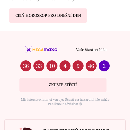
CELÝ HOROSKOP PRO DNEŠNÍ DEN
Vaše šťastná čísla
36
33
10
4
9
46
2
ZKUSTE ŠTĚSTÍ
Ministerstvo financí varuje: Účastí na hazardní hře může
vzniknout závislost ⑱