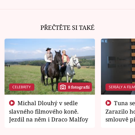
PŘEČTĚTE SI TAKÉ
CELEBRITY
SERIÁLY A FIL
8 fotografií
Michal Dlouhý v sedle
Tuna se chtěl vrátit domů.
slavného filmového koně.
Zarazilo ho
Jezdil na něm i Draco Malfoy
smlouvě př
zemřít