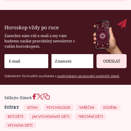
Horoskop vždy po ruce
Zanechte nám váš e-mail a my vám
budeme zasílat pravidelný newsletter s
vaším horoskopem.
ODESLAT
Odesláním formuláře souhlasíte s
podmínkami zpracování osobních údajů
Sdílejte článek
ŠTÍTKY
VZTAH
PSYCHOLOGIE
VAŘEČKA
DŮVĚRA
BITÍ DĚTÍ
JAK VYCHOVÁVAT DĚTI
TRESTÁNÍ DĚTÍ
VÝCHOVA DĚTÍ