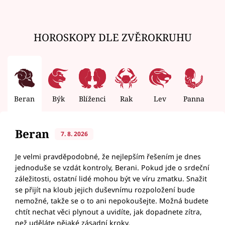
HOROSKOPY DLE ZVĚROKRUHU
Beran
Býk
Blíženci
Rak
Lev
Panna
V
Beran
7. 8. 2026
Je velmi pravděpodobné, že nejlepším řešením je dnes
jednoduše se vzdát kontroly, Berani. Pokud jde o srdeční
záležitosti, ostatní lidé mohou být ve víru zmatku. Snažit
se přijít na kloub jejich duševnímu rozpoložení bude
nemožné, takže se o to ani nepokoušejte. Možná budete
chtít nechat věci plynout a uvidíte, jak dopadnete zítra,
než uděláte nějaké zásadní kroky.