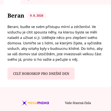
Beran
9. 8. 2026
Berani, buďte ve svém přístupu mírní a zdrženliví. Ve
vzduchu je cítit spousta něhy, na kterou byste se měli
naladit a užívat si ji. Udělejte něco pro zlepšení svého
domova. Usmiřte se s lidmi, se kterými žijete, a vyčistěte
vzduch, aby vztahy byly v budoucnu klidné. Do toho, aby
se váš domov stal útočištěm, jste investovali velkou část
svého já, proto si ho važte a pečujte o něj.
CELÝ HOROSKOP PRO DNEŠNÍ DEN
Vaše šťastná čísla