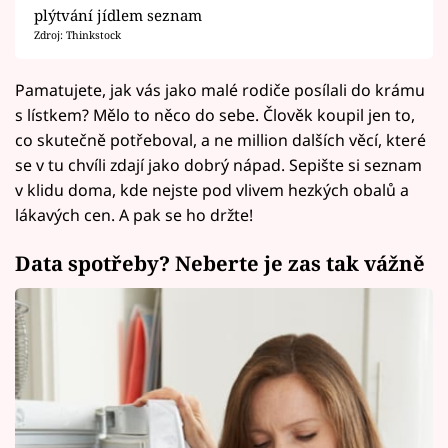
plýtvání jídlem seznam
Zdroj: Thinkstock
Pamatujete, jak vás jako malé rodiče posílali do krámu
s lístkem? Mělo to něco do sebe. Člověk koupil jen to,
co skutečně potřeboval, a ne million dalších věcí, které
se v tu chvíli zdají jako dobrý nápad. Sepište si seznam
v klidu doma, kde nejste pod vlivem hezkých obalů a
lákavých cen. A pak se ho držte!
Data spotřeby? Neberte je zas tak vážně