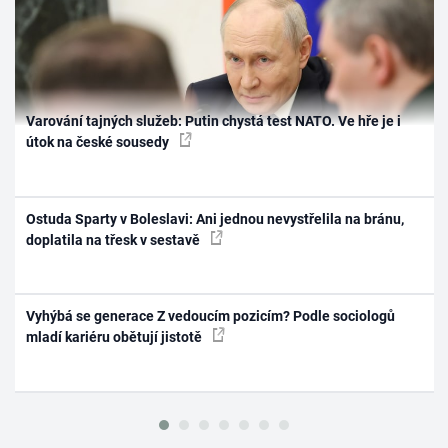
Varování tajných služeb: Putin chystá test NATO. Ve hře je i
útok na české sousedy
Ostuda Sparty v Boleslavi: Ani jednou nevystřelila na bránu,
doplatila na třesk v sestavě
Vyhýbá se generace Z vedoucím pozicím? Podle sociologů
mladí kariéru obětují jistotě