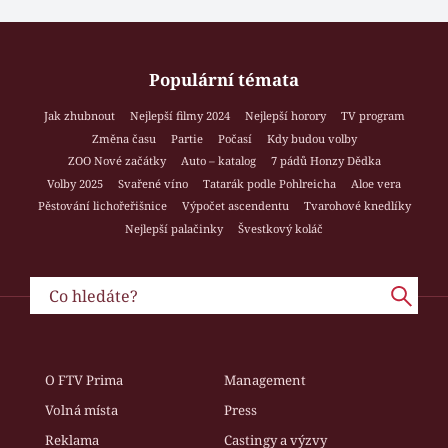
Populární témata
Jak zhubnout
Nejlepší filmy 2024
Nejlepší horory
TV program
Změna času
Partie
Počasí
Kdy budou volby
ZOO Nové začátky
Auto – katalog
7 pádů Honzy Dědka
Volby 2025
Svařené víno
Tatarák podle Pohlreicha
Aloe vera
Pěstování lichořeřišnice
Výpočet ascendentu
Tvarohové knedlíky
Nejlepší palačinky
Švestkový koláč
O FTV Prima
Management
Volná místa
Press
Reklama
Castingy a výzvy