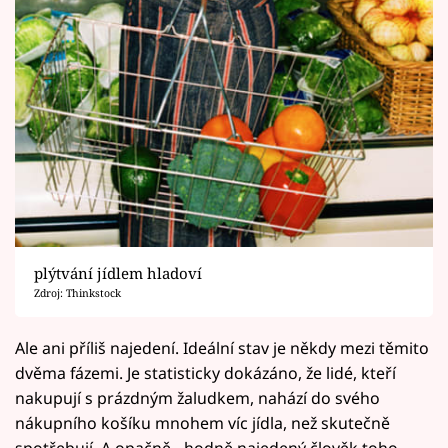
plýtvání jídlem hladoví
Zdroj: Thinkstock
Ale ani příliš najedení. Ideální stav je někdy mezi těmito
dvěma fázemi. Je statisticky dokázáno, že lidé, kteří
nakupují s prázdným žaludkem, nahází do svého
nákupního košíku mnohem víc jídla, než skutečně
spotřebují. A opačně - hodně najedený člověk toho