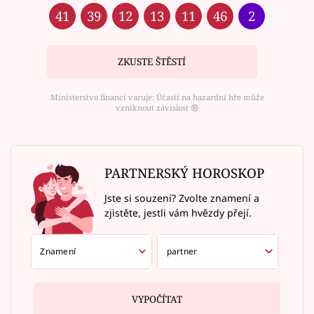
41
39
12
13
11
46
2
ZKUSTE ŠTĚSTÍ
Ministerstvo financí varuje: Účastí na hazardní hře může
vzniknout závislost ⑱
PARTNERSKÝ HOROSKOP
Jste si souzení? Zvolte znamení a
zjistěte, jestli vám hvězdy přejí.
VYPOČÍTAT