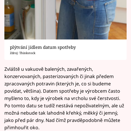
plýtvání jídlem datum spotřeby
Zdroj: Thinkstock
Zvláště u vakuově balených, zavařených,
konzervovaných, pasterizovaných či jinak předem
zpracovaných potravin (kterých je, co si budeme
povídat, většina). Datem spotřeby je výrobcem často
myšleno to, kdy je výrobek na vrcholu své čerstvosti.
Po tomto datu se tudíž nestává nepoživatelným, ale už
možná nebude tak lahodně křehký, měkký či jemný,
jako před pár dny. Nad čímž pravděpodobně můžete
přimhouřit oko.