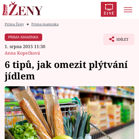
ŽIVĚ
Prima Ženy
■
Prima maminka
Trendy:
Polabí
Inspekce
Prostřeno!
AYTO?
PRIMA MAMINKA
SDÍLET
Módní alarm
Zrádci
Proměny
1. srpna 2015 11:30
Anna Kopečková
6 tipů, jak omezit plýtvání
jídlem
Témata
Celebrity
Vztahy
Seriály