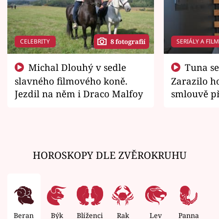
CELEBRITY
SERIÁLY A FIL
8 fotografií
Michal Dlouhý v sedle
Tuna se chtěl vrátit domů.
slavného filmového koně.
Zarazilo ho
Jezdil na něm i Draco Malfoy
smlouvě př
zemřít
HOROSKOPY DLE ZVĚROKRUHU
Beran
Býk
Blíženci
Rak
Lev
Panna
V