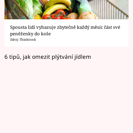
Horoskopy
Sledujte prima+
Spousta lidí vyhazuje zbytečně každý měsíc část své
Filmový festival Karlovy Vary
peněženky do koše
Zdroj: Thinkstock
Pořady
6 tipů, jak omezit plýtvání jídlem
Mámy sobě
Přihlášení
Sledujte nás