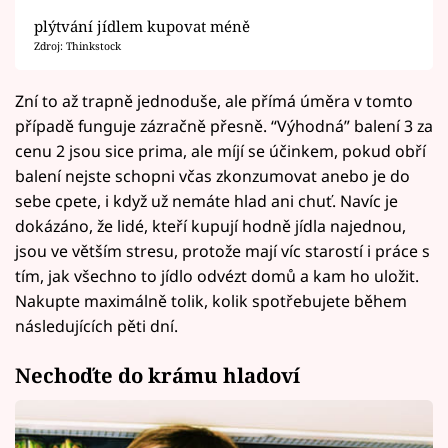
plýtvání jídlem kupovat méně
Zdroj: Thinkstock
Zní to až trapně jednoduše, ale přímá úměra v tomto
případě funguje zázračně přesně. “Výhodná” balení 3 za
cenu 2 jsou sice prima, ale míjí se účinkem, pokud obří
balení nejste schopni včas zkonzumovat anebo je do
sebe cpete, i když už nemáte hlad ani chuť. Navíc je
dokázáno, že lidé, kteří kupují hodně jídla najednou,
jsou ve větším stresu, protože mají víc starostí i práce s
tím, jak všechno to jídlo odvézt domů a kam ho uložit.
Nakupte maximálně tolik, kolik spotřebujete během
následujících pěti dní.
Nechoďte do krámu hladoví