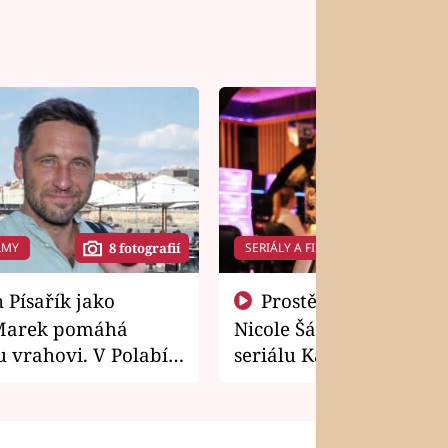
LMY
SERIÁLY A FILMY
8 fotografií
14 f
Prostě si o to řekla! Takhle
Marek pomáhá
Nicole Šáchová získala r
 vrahovi. V Polabí
seriálu Kamarádi
osti