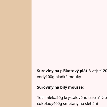
Suroviny na piškotový plát:
3 vejce120
vody100g hladké mouky
Suroviny na bílý mousse:
1dcl mléka20g krystalového cukru1 žlo
čokolády400g smetany na šlehání