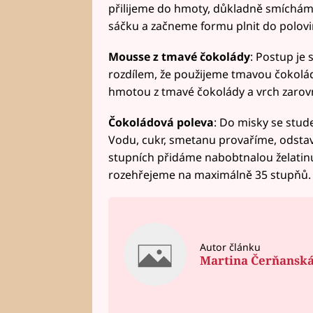
přilijeme do hmoty, důkladně smíchá
sáčku a začneme formu plnit do polovi
Mousse z tmavé čokolády
: Postup je 
rozdílem, že použijeme tmavou čokolád
hmotou z tmavé čokolády a vrch zaro
Čokoládová poleva
: Do misky se stud
Vodu, cukr, smetanu provaříme, odsta
stupních přidáme nabobtnalou želatinu,
rozehřejeme na maximálně 35 stupňů.
Autor článku
Martina Čerňansk