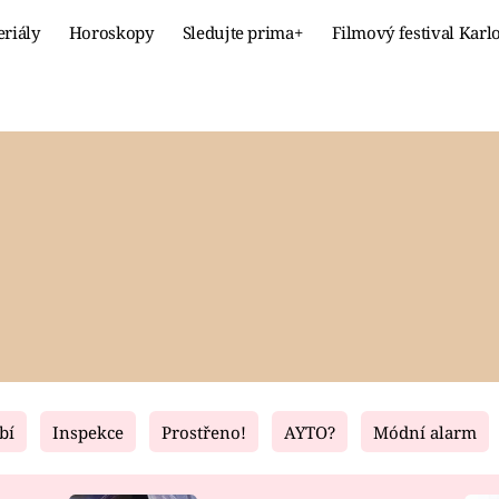
eriály
Horoskopy
Sledujte prima+
Filmový festival Karl
Celebrity
Recept
MÓDA A KRÁSA
HLAVNÍ JÍ
VZTAHY A SEX
SLADKÉ
PRIMA MAMINKA
ZDRAVÉ
bí
Inspekce
Prostřeno!
AYTO?
Módní alarm
Fresh
Living
RECEPTY
BYDLENÍ