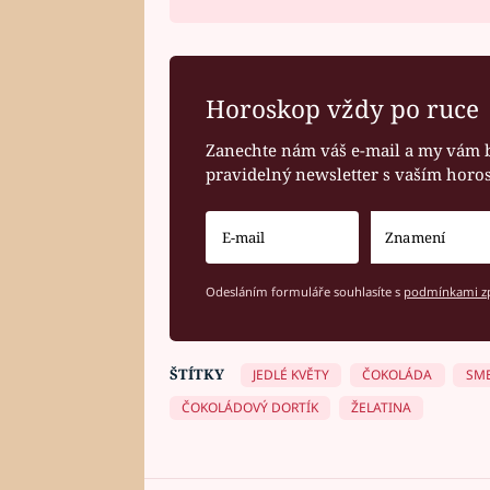
Horoskop vždy po ruce
Zanechte nám váš e-mail a my vám 
pravidelný newsletter s vaším hor
Odesláním formuláře souhlasíte s
podmínkami zp
ŠTÍTKY
JEDLÉ KVĚTY
ČOKOLÁDA
SM
ČOKOLÁDOVÝ DORTÍK
ŽELATINA