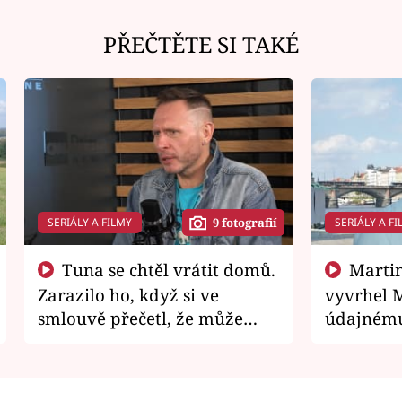
PŘEČTĚTE SI TAKÉ
SERIÁLY A FILMY
SERIÁLY A FI
9 fotografií
Tuna se chtěl vrátit domů.
Martin Písařík jako
Zarazilo ho, když si ve
vyvrhel 
smlouvě přečetl, že může
údajnému
zemřít
je v nemil