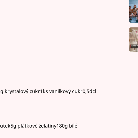
g krystalový cukr1ks vanilkový cukr0,5dcl
utek5g plátkové želatiny180g bílé