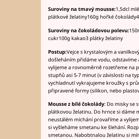
Suroviny na tmavý mousse:
1,5dcl ml
plátkové želatiny160g hořké čokolády4
Suroviny na čokoládovou polevu:
150
cukr100g kakao3 plátky želatiny
Postup:
Vejce s krystalovým a vanilko
došleháním přidáme vodu, odstavíme 
vylijeme a rovnoměrně rozetřeme na pl
stupňů asi 5-7 minut (v závislosti na t
vychladnutí vykrajujeme kroužky s pr
připravené formy (silikon, nebo plastová
Mousse z bílé čokolády
: Do misky se
plátkovou želatinu. Do hrnce si dáme ml
neustálém míchání provaříme a vylije
si vyšleháme smetanu ke šlehání. Ro
smetanou. Nabobtnalou želatinu si mí