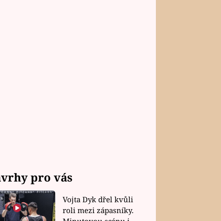
vrhy pro vás
Vojta Dyk dřel kvůli
roli mezi zápasníky.
Minutovou scénu jel