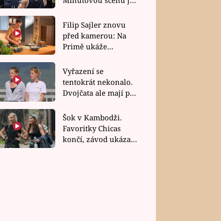
bez dubla
Filip Sajler znovu
před kamerou: Na
Primě ukáže
poctivou kuchyni i
rychlé recepty
Vyřazení se
tentokrát nekonalo.
Dvojčata ale mají po
uzavření třetí etapy
závodu nůž na krku
Šok v Kambodži.
Favoritky Chicas
končí, závod ukázal
svou nejtvrdší tvář