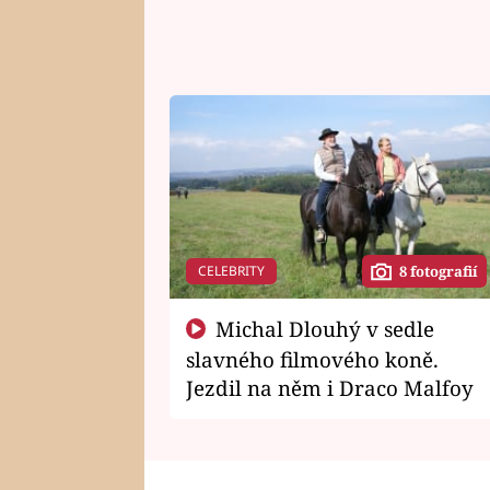
CELEBRITY
8 fotografií
Michal Dlouhý v sedle
slavného filmového koně.
Jezdil na něm i Draco Malfoy