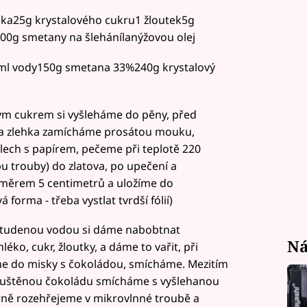
éka25g krystalového cukru1 žloutek5g
00g smetany na šlehánílanýžovou olej
ml vody150g smetana 33%240g krystalový
vým cukrem si vyšleháme do pěny, před
a zlehka zamícháme prosátou mouku,
ech s papírem, pečeme při teplotě 220
ypu trouby) do zlatova, po upečení a
ůměrem 5 centimetrů a uložíme do
 forma - třeba vystlat tvrdší fólií)
 studenou vodou si dáme nabobtnat
Ná
éko, cukr, žloutky, a dáme to vařit, při
me do misky s čokoládou, smícháme. Mezitím
zpuštěnou čokoládu smícháme s vyšlehanou
rně rozehřejeme v mikrovlnné troubě a