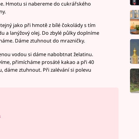
me. Hmotu si nabereme do cukrářského
ny.
stejný jako při hmotě z bílé čokolády s tím
u a lanýžový olej. Do zbylé půlky doplníme
vnáme. Dáme ztuhnout do mrazničky.
enou vodou si dáme nabobtnat želatinu.
víme, přimícháme prosáté kakao a při 40
 dáme ztuhnout. Při zalévání si polevu
á