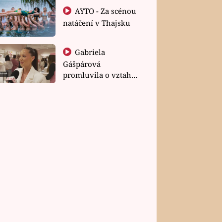
AYTO - Za scénou
natáčení v Thajsku
Gabriela
Gášpárová
promluvila o vztahu
a zakládání rodiny