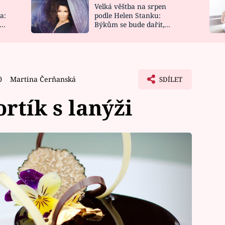
Velká věštba na srpen
NOVINKY
ZAHRADA
a:
podle Helen Stanku:
y
Býkům se bude dařit,
VIDEORECEPTY
DESIGN
Vodnáře čeká jízda
0
Martina Čerňanská
SDÍLET
rtík s lanýži