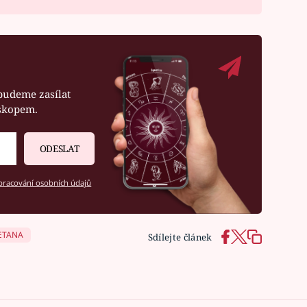
budeme zasílat
oskopem.
ODESLAT
racování osobních údajů
ETANA
Sdílejte článek