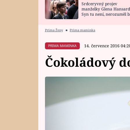
Srdceryvný projev
SNÁŘ
CELEBRITY
manželky Glena Hansard
Syn tu není, nerozuměl b
HOROSKOP NA
VAŘENÍ
tomu, vysvětlila
ROK 2023
Prima Ženy
■
Prima maminka
14. července 2016 04:2
PRIMA MAMINKA
Čokoládový do