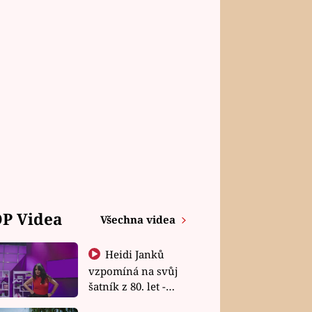
P Videa
Všechna videa
Heidi Janků
vzpomíná na svůj
šatník z 80. let -
Shopaholičky