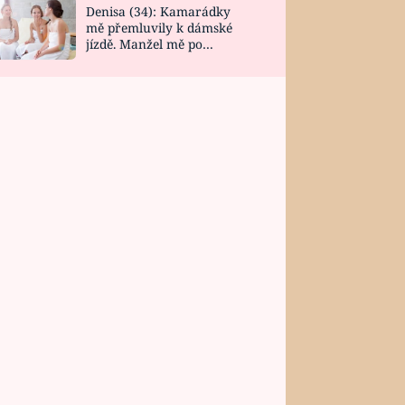
Denisa (34): Kamarádky
mě přemluvily k dámské
jízdě. Manžel mě po
návratu zaskočil