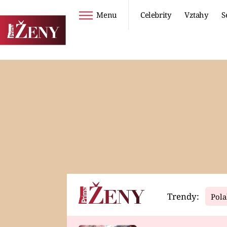
Menu
Celebrity
Vztahy
S
Seriály
Životní styl
ZOO
DIETY A HUBNUTÍ
PROSTŘENO!
CESTOVÁNÍ A
DOVOLENÁ
DUCH
ZDRAVÍ
Trendy:
Pola
Horoskopy
Video
ASTROČLÁNKY
SERIÁLY