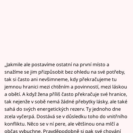
„Jakmile ale postavíme ostatní na první místo a
snažíme se jim přizpůsobit bez ohledu na své potřeby,
tak si často ani nevšimneme, kdy překračujeme tu
jemnou hranici mezi chtěním a povinností, mezi láskou
a obětí. A když žena příliš často překračuje své hranice,
tak nejenže v sobě nemá žádné přebytky lásky, ale také
sahá do svých energetických rezerv. Ty jednoho dne
zcela vyčerpá. Dostává se v důsledku toho do vnitřního
konfliktu. Něco se v ní pere, ale většinou ona mlčí a
občas vybuchne. Pravděpodobně si pak své chování