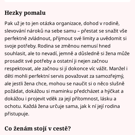
Hezky pomalu
Pak už je to jen otázka organizace, dohod v rodině,
slevování nároků na sebe samu – přestat se snažit vše
perfektně zvládnout, přijmout své limity a uvědomit si
svoje potřeby. Rodina se změnou nemusí hned
souhlasit, ale to nevadí, jemně a důsledně si žena může
prosadit své potřeby a ostatní ji nejen začnou
respektovat, ale začnou si jí dokonce víc vážit. Manžel i
děti mohli perfektní servis považovat za samozřejmý,
ale jestli žena chce, mohou se naučit si o něco slušně
požádat, dokážou si maminku předcházet a hýčkat a
dokážou i projevit vděk za její přítomnost, lásku a
ochotu. Každá žena určuje sama, jak k ní její rodina
přistupuje.
Co ženám stojí v cestě?