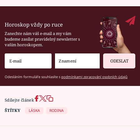
Horoskop vždy po ruce
Zanechte nám váš e-mail a my vám
budeme zasílat pravidelný newsletter s
vaším horoskopem.
ODESLAT
Odesláním formuláře souhlasíte s
podmínkami zpracování osobních údajů
Sdílejte článek
ŠTÍTKY
LÁSKA
RODINA