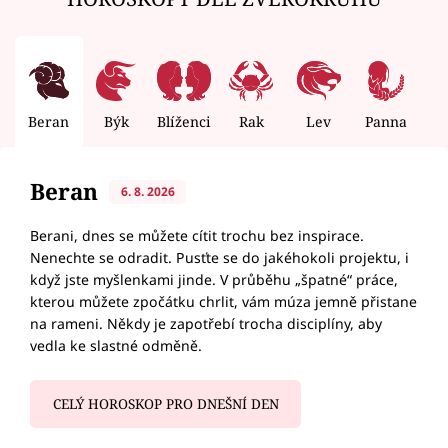
Beran
Býk
Blíženci
Rak
Lev
Panna
V
Beran
6. 8. 2026
Berani, dnes se můžete cítit trochu bez inspirace.
Nenechte se odradit. Pusťte se do jakéhokoli projektu, i
když jste myšlenkami jinde. V průběhu „špatné“ práce,
kterou můžete zpočátku chrlit, vám múza jemně přistane
na rameni. Někdy je zapotřebí trocha disciplíny, aby
vedla ke slastné odměně.
CELÝ HOROSKOP PRO DNEŠNÍ DEN