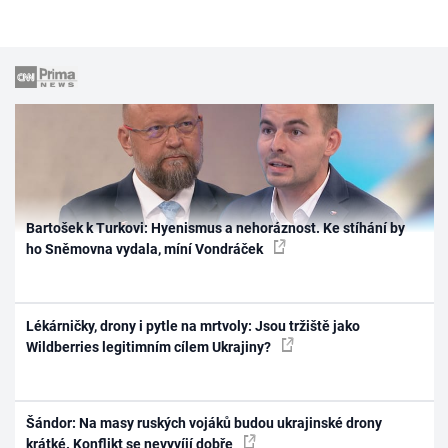
Bartošek k Turkovi: Hyenismus a nehoráznost. Ke stíhání by
ho Sněmovna vydala, míní Vondráček
Lékárničky, drony i pytle na mrtvoly: Jsou tržiště jako
Wildberries legitimním cílem Ukrajiny?
Šándor: Na masy ruských vojáků budou ukrajinské drony
krátké. Konflikt se nevyvíjí dobře