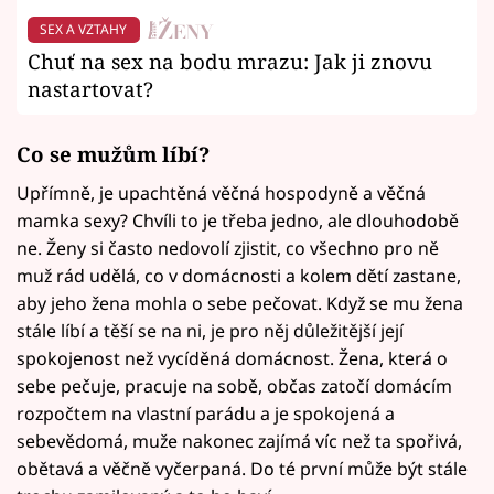
SEX A VZTAHY
Chuť na sex na bodu mrazu: Jak ji znovu
nastartovat?
Co se mužům líbí?
Upřímně, je upachtěná věčná hospodyně a věčná
mamka sexy? Chvíli to je třeba jedno, ale dlouhodobě
ne. Ženy si často nedovolí zjistit, co všechno pro ně
muž rád udělá, co v domácnosti a kolem dětí zastane,
aby jeho žena mohla o sebe pečovat. Když se mu žena
stále líbí a těší se na ni, je pro něj důležitější její
spokojenost než vycíděná domácnost. Žena, která o
sebe pečuje, pracuje na sobě, občas zatočí domácím
rozpočtem na vlastní parádu a je spokojená a
sebevědomá, muže nakonec zajímá víc než ta spořivá,
obětavá a věčně vyčerpaná. Do té první může být stále