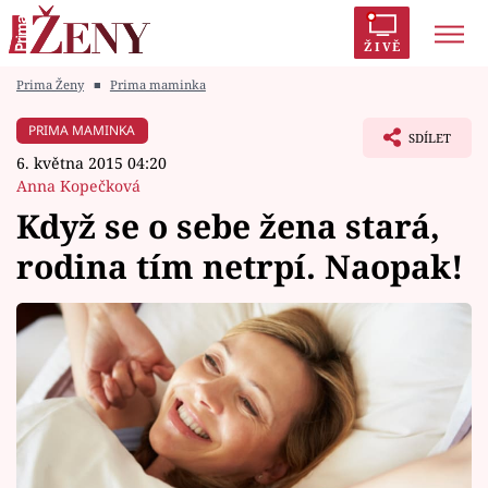
ŽIVĚ
Prima Ženy
■
Prima maminka
Trendy:
Polabí
Inspekce
Prostřeno!
AYTO?
PRIMA MAMINKA
SDÍLET
Módní alarm
Zrádci
Proměny
6. května 2015 04:20
Anna Kopečková
Když se o sebe žena stará,
rodina tím netrpí. Naopak!
Témata
Celebrity
Vztahy
Seriály