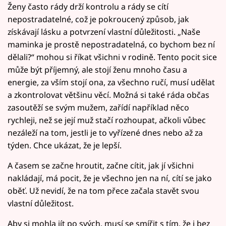
Ženy často rády drží kontrolu a rády se cítí
nepostradatelné, což je pokroucený způsob, jak
získávají lásku a potvrzení vlastní důležitosti. „Naše
maminka je prostě nepostradatelná, co bychom bez ní
dělali?“ mohou si říkat všichni v rodině. Tento pocit sice
může být příjemný, ale stojí ženu mnoho času a
energie, za vším stojí ona, za všechno ručí, musí udělat
a zkontrolovat většinu věcí. Možná si také ráda občas
zasoutěží se svým mužem, zařídí například něco
rychleji, než se její muž stačí rozhoupat, ačkoli vůbec
nezáleží na tom, jestli je to vyřízené dnes nebo až za
týden. Chce ukázat, že je lepší.
A časem se začne hroutit, začne cítit, jak jí všichni
nakládají, má pocit, že je všechno jen na ní, cítí se jako
oběť. Už nevidí, že na tom přece začala stavět svou
vlastní důležitost.
Aby si mohla jít po svých, musí se smířit s tím, že i bez