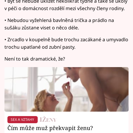
• Byt se nebude uklízet několikrát týdně a také se úkoly
v péči o domácnost rozdělí mezi všechny členy rodiny.
• Nebudou vyžehlená bavlněná trička a prádlo na
sušáku zůstane viset o něco déle.
• Zrcadlo v koupelně bude trochu zacákané a umyvadlo
trochu upatlané od zubní pasty.
Není to tak dramatické, že?
SEX A VZTAHY
Čím může muž překvapit ženu?