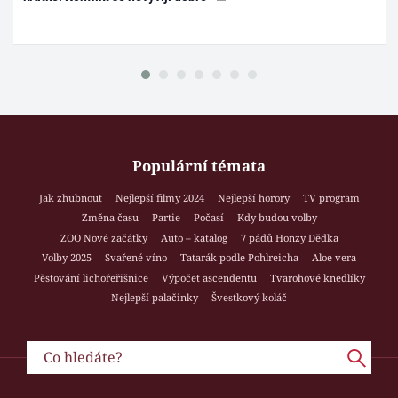
Populární témata
Jak zhubnout
Nejlepší filmy 2024
Nejlepší horory
TV program
Změna času
Partie
Počasí
Kdy budou volby
ZOO Nové začátky
Auto – katalog
7 pádů Honzy Dědka
Volby 2025
Svařené víno
Tatarák podle Pohlreicha
Aloe vera
Pěstování lichořeřišnice
Výpočet ascendentu
Tvarohové knedlíky
Nejlepší palačinky
Švestkový koláč