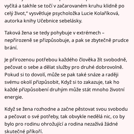
vyčítá a takhle se točí v začarovaném kruhu klidně po
celý život,“ vysvětluje psycholožka Lucie Kolaříková,
autorka knihy Učebnice sebelásky.
Taková žena se tedy pohybuje v extrémech –
nepřirozeně se přizpůsobuje, a pak se zbytečně prudce
brání.
Je přirozenou potřebou každého člověka žít svobodně,
pečovat o sebe a dělat služby pro druhé dobrovolně.
Pokud si to dovolí, může se pak také snáze a raději
svému okolí přizpůsobit, Když si to zakazuje, tak ho
každé přizpůsobení druhým může stát mnoho životní
energie.
Když se žena rozhodne a začne pěstovat svou svobodu
a pečovat o své potřeby, tak obvykle nedělá nic, co by
bylo pro rodinu ohrožující a rodina nezažívá žádné
skutečné příkoří.