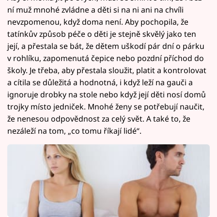
ní muž mnohé zvládne a děti si na ni ani na chvíli
nevzpomenou, když doma není. Aby pochopila, že
tatínkův způsob péče o děti je stejně skvělý jako ten
její, a přestala se bát, že dětem uškodí pár dní o párku
v rohlíku, zapomenutá čepice nebo pozdní příchod do
školy. Je třeba, aby přestala sloužit, platit a kontrolovat
a cítila se důležitá a hodnotná, i když leží na gauči a
ignoruje drobky na stole nebo když její děti nosí domů
trojky místo jedniček. Mnohé ženy se potřebují naučit,
že nenesou odpovědnost za celý svět. A také to, že
nezáleží na tom, „co tomu říkají lidé“.