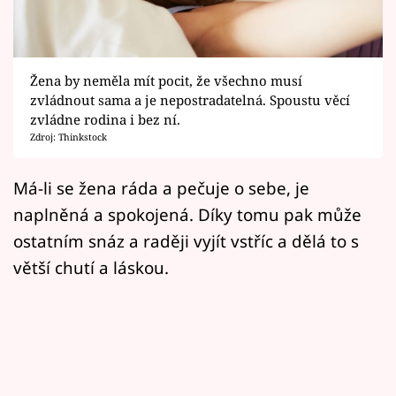
Horoskopy
Sledujte prima+
Žena by neměla mít pocit, že všechno musí
Filmový festival Karlovy Vary
zvládnout sama a je nepostradatelná. Spoustu věcí
zvládne rodina i bez ní.
Pořady
Zdroj: Thinkstock
Mámy sobě
Má-li se žena ráda a pečuje o sebe, je
naplněná a spokojená. Díky tomu pak může
Přihlášení
ostatním snáz a raději vyjít vstříc a dělá to s
větší chutí a láskou.
Sledujte nás