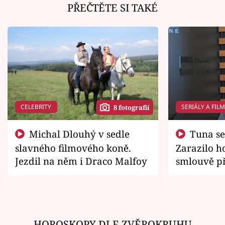
PŘEČTĚTE SI TAKÉ
CELEBRITY
SERIÁLY A FIL
8 fotografií
Michal Dlouhý v sedle
Tuna se chtěl vrátit domů.
slavného filmového koně.
Zarazilo ho
Jezdil na něm i Draco Malfoy
smlouvě př
zemřít
HOROSKOPY DLE ZVĚROKRUHU