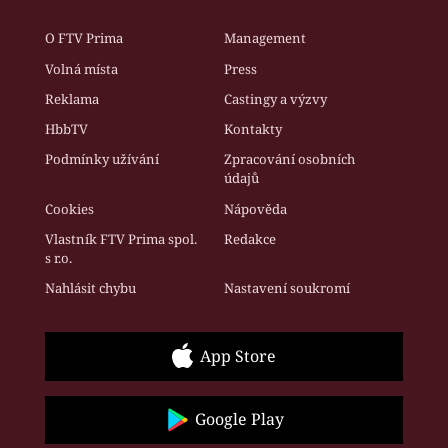
O FTV Prima
Management
Volná místa
Press
Reklama
Castingy a výzvy
HbbTV
Kontakty
Podmínky užívání
Zpracování osobních
údajů
Cookies
Nápověda
Vlastník FTV Prima spol.
Redakce
s r.o.
Nahlásit chybu
Nastavení soukromí
App Store
Google Play