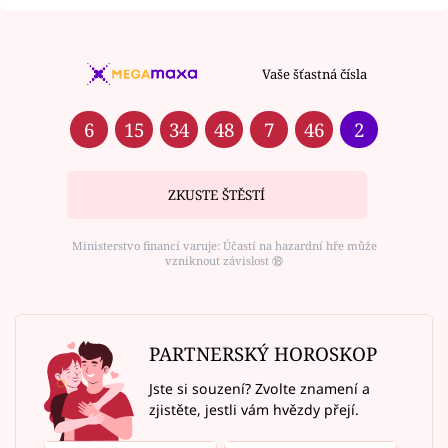
Vaše šťastná čísla
6
15
34
48
7
46
2
ZKUSTE ŠTĚSTÍ
Ministerstvo financí varuje: Účastí na hazardní hře může
vzniknout závislost ⑱
PARTNERSKÝ HOROSKOP
Jste si souzení? Zvolte znamení a
zjistěte, jestli vám hvězdy přejí.