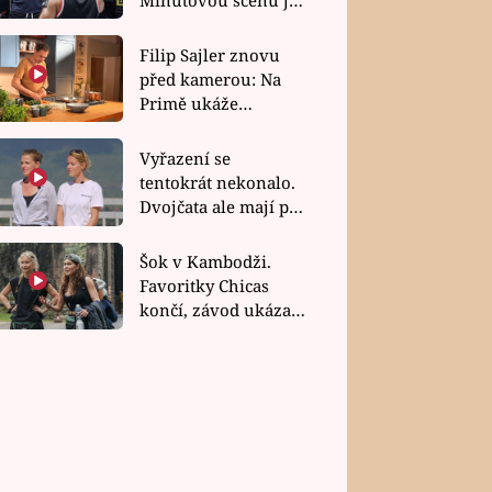
bez dubla
Filip Sajler znovu
před kamerou: Na
Primě ukáže
poctivou kuchyni i
rychlé recepty
Vyřazení se
tentokrát nekonalo.
Dvojčata ale mají po
uzavření třetí etapy
závodu nůž na krku
Šok v Kambodži.
Favoritky Chicas
končí, závod ukázal
svou nejtvrdší tvář