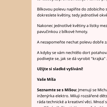
Bílkovou polevu naplňte do zdobicího 
dokreslete květiny, tedy jednotlivé okvět
Nakonec jednotlivé květiny a lístky me
pavučinkou z bílkové hmoty.
A nezapomeňte nechat polevu dobře z
A kdyby se vám nechtělo dort potahov
podívejte se, jak se dá vyrobit "krajka"
Užijte si sladké vyšívání!
Vaše Míša
Seznamte se s Míšou:
Jmenuji se Micha
inženýrka elektro. Miluji rozzářené dě
ráda technické a kreativní věci. Mnozí s