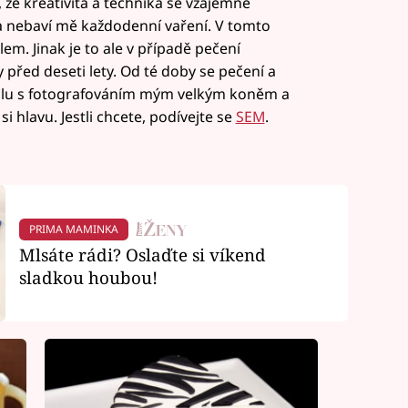
m, že kreativita a technika se vzájemně
a nebaví mě každodenní vaření. V tomto
m. Jinak je to ale v případě pečení
 před deseti lety. Od té doby se pečení a
polu s fotografováním mým velkým koněm a
i hlavu. Jestli chcete, podívejte se
SEM
.
PRIMA MAMINKA
Mlsáte rádi? Oslaďte si víkend
sladkou houbou!