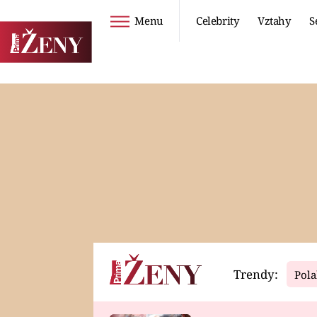
Menu
Celebrity
Vztahy
S
Seriály
Životní styl
ZOO
DIETY A HUBNUTÍ
PROSTŘENO!
CESTOVÁNÍ A
DOVOLENÁ
DUCH
ZDRAVÍ
Trendy:
Pola
Horoskopy
Video
ASTROČLÁNKY
SERIÁLY