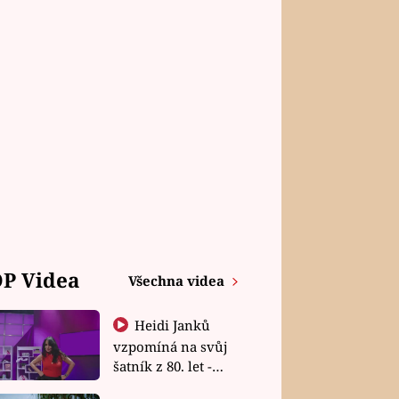
P Videa
Všechna videa
Heidi Janků
vzpomíná na svůj
šatník z 80. let -
Shopaholičky