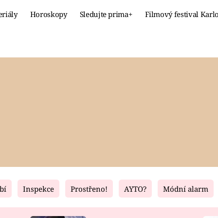
eriály
Horoskopy
Sledujte prima+
Filmový festival Karl
Celebrity
Recept
MÓDA A KRÁSA
HLAVNÍ JÍ
VZTAHY A SEX
SLADKÉ
PRIMA MAMINKA
ZDRAVÉ
bí
Inspekce
Prostřeno!
AYTO?
Módní alarm
Fresh
Living
RECEPTY
BYDLENÍ