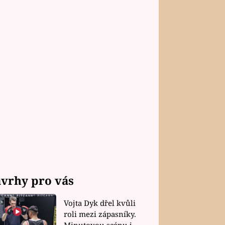
vrhy pro vás
Vojta Dyk dřel kvůli
roli mezi zápasníky.
Minutovou scénu jel