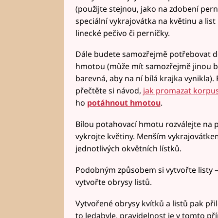
(použijte stejnou, jako na zdobení per
speciální vykrajovátka na květinu a li
linecké pečivo či perníčky.
Dále budete samozřejmě potřebovat d
hmotou (může mít samozřejmě jinou bar
barevná, aby na ní bílá krajka vynikla).
přečtěte si návod,
jak promazat korpu
ho
potáhnout hmotou
.
Bílou potahovací hmotu rozválejte na p
vykrojte květiny. Menším vykrajovátk
jednotlivých okvětních lístků.
Podobným způsobem si vytvořte listy 
vytvořte obrysy listů.
Vytvořené obrysy kvítků a listů pak při
to ledabyle, pravidelnost je v tomto př