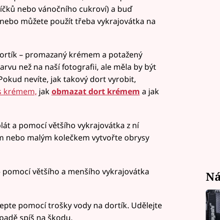
níčků nebo vánočního cukroví) a buď
st nebo můžete použít třeba vykrajovátka na
ortík – promazaný krémem a potažený
vu než na naší fotografii, ale měla by být
 Pokud nevíte, jak takový dort vyrobit,
s krémem,
jak
obmazat dort krémem
a jak
lát a pomocí většího vykrajovátka z ní
em nebo malým kolečkem vytvořte obrysy
– pomocí většího a menšího vykrajovátka
Ná
lepte pomocí trošky vody na dortík. Udělejte
ípadě spíš na škodu.