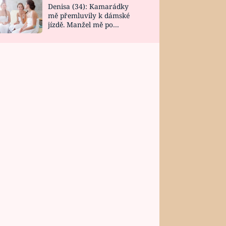
Denisa (34): Kamarádky
mě přemluvily k dámské
jízdě. Manžel mě po
návratu zaskočil