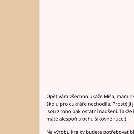
Opět vám všechno ukáže Míša, maminka
školu pro cukráře nechodila. Prostě jí j
jsou z toho pak ostatní nadšení. Takže 
máte alespoň trochu šikovné ruce:)
Na výrobu krajky budete potřebovat b