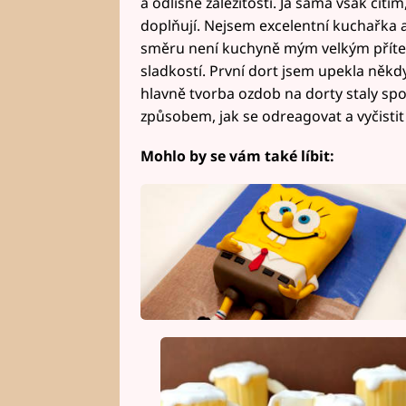
a odlišné záležitosti. Já sama však cítí
doplňují. Nejsem excelentní kuchařka 
směru není kuchyně mým velkým přítele
sladkostí. První dort jsem upekla někdy
hlavně tvorba ozdob na dorty staly s
způsobem, jak se odreagovat a vyčistit s
Mohlo by se vám také líbit: