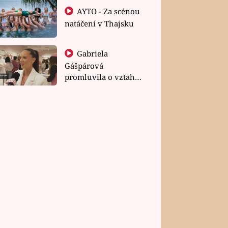
AYTO - Za scénou
natáčení v Thajsku
Gabriela
Gášpárová
promluvila o vztahu
a zakládání rodiny