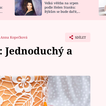
Velká věštba na srpen
NOVINKY
ZAHRADA
a:
podle Helen Stanku:
y
Býkům se bude dařit,
VIDEORECEPTY
DESIGN
Vodnáře čeká jízda
Anna Kopečková
SDÍLET
: Jednoduchý a