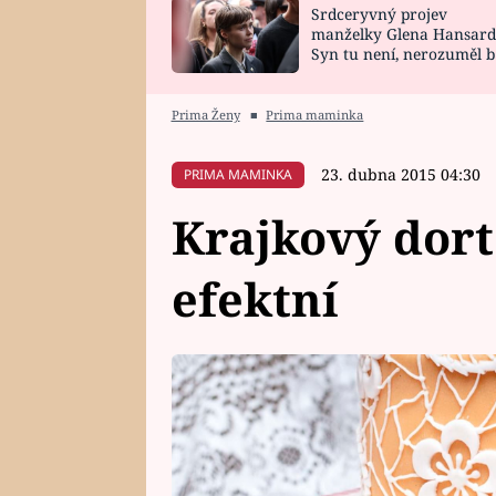
Srdceryvný projev
SNÁŘ
CELEBRITY
manželky Glena Hansard
Syn tu není, nerozuměl b
HOROSKOP NA
VAŘENÍ
tomu, vysvětlila
ROK 2023
Prima Ženy
■
Prima maminka
23. dubna 2015 04:30
PRIMA MAMINKA
Krajkový dort
efektní