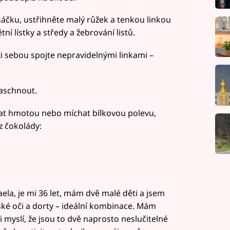
sáčku, ustřihněte malý růžek a tenkou linkou
ní lístky a středy a žebrování listů.
zi sebou spojte nepravidelnými linkami –
aschnout.
at hmotou nebo míchat bílkovou polevu,
 z čokolády:
ela, je mi 36 let, mám dvě malé děti a jsem
tské oči a dorty – ideální kombinace. Mám
i myslí, že jsou to dvě naprosto neslučitelné