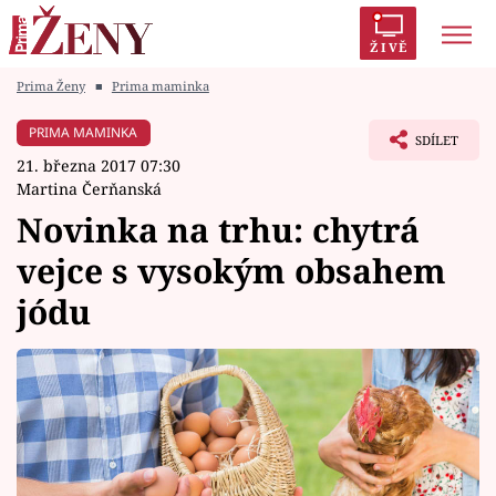
ŽIVĚ
Prima Ženy
■
Prima maminka
Trendy:
Polabí
Inspekce
Prostřeno!
AYTO?
PRIMA MAMINKA
SDÍLET
Módní alarm
Zrádci
Proměny
21. března 2017 07:30
Martina Čerňanská
Novinka na trhu: chytrá
vejce s vysokým obsahem
Témata
jódu
Celebrity
Vztahy
Seriály