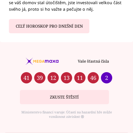
se váš domov stal útočištěm, jste investovali velkou část
svého já, proto si ho važte a pečujte o něj.
CELÝ HOROSKOP PRO DNEŠNÍ DEN
Vaše šťastná čísla
41
39
12
13
11
46
2
ZKUSTE ŠTĚSTÍ
Ministerstvo financí varuje: Účastí na hazardní hře může
vzniknout závislost ⑱