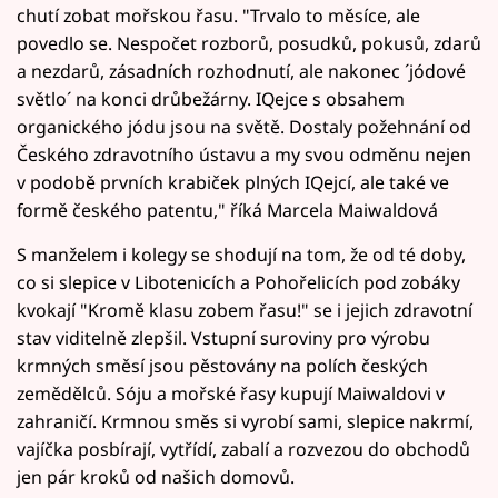
chutí zobat mořskou řasu. "Trvalo to měsíce, ale
povedlo se. Nespočet rozborů, posudků, pokusů, zdarů
a nezdarů, zásadních rozhodnutí, ale nakonec ´jódové
světlo´ na konci drůbežárny. IQejce s obsahem
organického jódu jsou na světě. Dostaly požehnání od
Českého zdravotního ústavu a my svou odměnu nejen
v podobě prvních krabiček plných IQejcí, ale také ve
formě českého patentu," říká Marcela Maiwaldová
S manželem i kolegy se shodují na tom, že od té doby,
co si slepice v Libotenicích a Pohořelicích pod zobáky
kvokají "Kromě klasu zobem řasu!" se i jejich zdravotní
stav viditelně zlepšil. Vstupní suroviny pro výrobu
krmných směsí jsou pěstovány na polích českých
zemědělců. Sóju a mořské řasy kupují Maiwaldovi v
zahraničí. Krmnou směs si vyrobí sami, slepice nakrmí,
vajíčka posbírají, vytřídí, zabalí a rozvezou do obchodů
jen pár kroků od našich domovů.