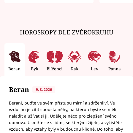
zemřít
HOROSKOPY DLE ZVĚROKRUHU
Beran
Býk
Blíženci
Rak
Lev
Panna
V
Beran
9. 8. 2026
Berani, buďte ve svém přístupu mírní a zdrženliví. Ve
vzduchu je cítit spousta něhy, na kterou byste se měli
naladit a užívat si ji. Udělejte něco pro zlepšení svého
domova. Usmiřte se s lidmi, se kterými žijete, a vyčistěte
vzduch, aby vztahy byly v budoucnu klidné. Do toho, aby