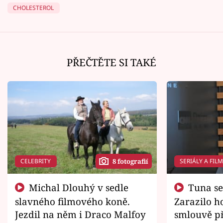
CHOLESTEROL
PŘEČTĚTE SI TAKÉ
CELEBRITY
SERIÁLY A FIL
8 fotografií
Michal Dlouhý v sedle
Tuna se chtěl vrátit domů.
slavného filmového koně.
Zarazilo ho
Jezdil na něm i Draco Malfoy
smlouvě př