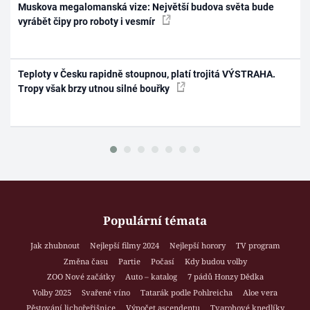
Muskova megalomanská vize: Největší budova světa bude
vyrábět čipy pro roboty i vesmír
Teploty v Česku rapidně stoupnou, platí trojitá VÝSTRAHA.
Tropy však brzy utnou silné bouřky
Populární témata
Jak zhubnout
Nejlepší filmy 2024
Nejlepší horory
TV program
Změna času
Partie
Počasí
Kdy budou volby
ZOO Nové začátky
Auto – katalog
7 pádů Honzy Dědka
Volby 2025
Svařené víno
Tatarák podle Pohlreicha
Aloe vera
Pěstování lichořeřišnice
Výpočet ascendentu
Tvarohové knedlíky