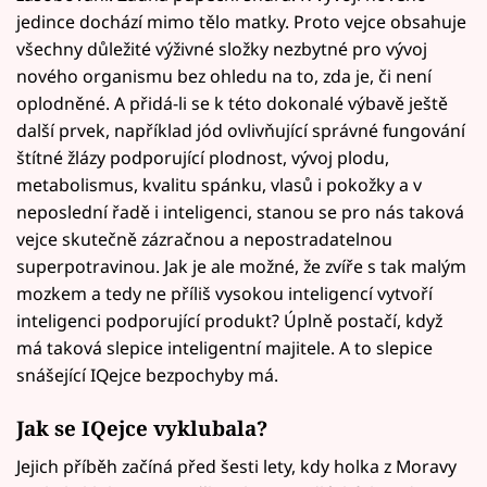
jedince dochází mimo tělo matky. Proto vejce obsahuje
všechny důležité výživné složky nezbytné pro vývoj
nového organismu bez ohledu na to, zda je, či není
oplodněné. A přidá-li se k této dokonalé výbavě ještě
další prvek, například jód ovlivňující správné fungování
štítné žlázy podporující plodnost, vývoj plodu,
metabolismus, kvalitu spánku, vlasů i pokožky a v
neposlední řadě i inteligenci, stanou se pro nás taková
vejce skutečně zázračnou a nepostradatelnou
superpotravinou. Jak je ale možné, že zvíře s tak malým
mozkem a tedy ne příliš vysokou inteligencí vytvoří
inteligenci podporující produkt? Úplně postačí, když
má taková slepice inteligentní majitele. A to slepice
snášející IQejce bezpochyby má.
Jak se IQejce vyklubala?
Jejich příběh začíná před šesti lety, kdy holka z Moravy