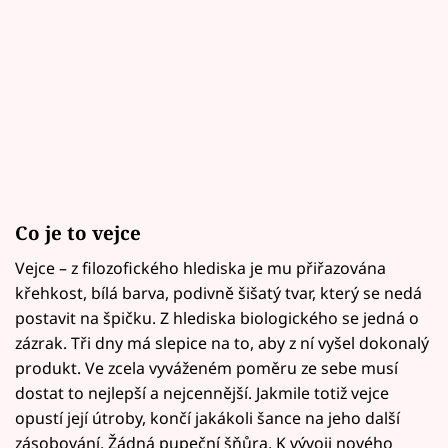
Co je to vejce
Vejce – z filozofického hlediska je mu přiřazována
křehkost, bílá barva, podivně šišatý tvar, který se nedá
postavit na špičku. Z hlediska biologického se jedná o
zázrak. Tři dny má slepice na to, aby z ní vyšel dokonalý
produkt. Ve zcela vyváženém poměru ze sebe musí
dostat to nejlepší a nejcennější. Jakmile totiž vejce
opustí její útroby, končí jakákoli šance na jeho další
zásobování. Žádná pupeční šňůra. K vývoji nového