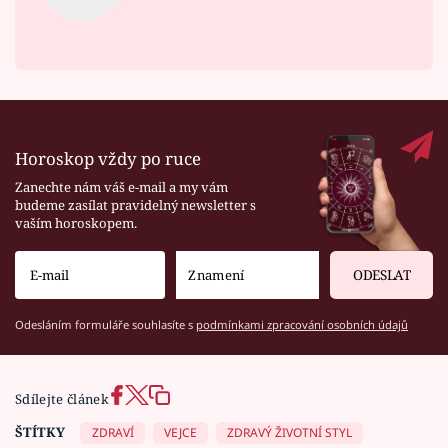
Horoskop vždy po ruce
Zanechte nám váš e-mail a my vám
budeme zasílat pravidelný newsletter s
vaším horoskopem.
ODESLAT
Odesláním formuláře souhlasíte s
podmínkami zpracování osobních údajů
Sdílejte článek
ŠTÍTKY
ZDRAVÍ
VEJCE
ZDRAVÝ ŽIVOTNÍ STYL