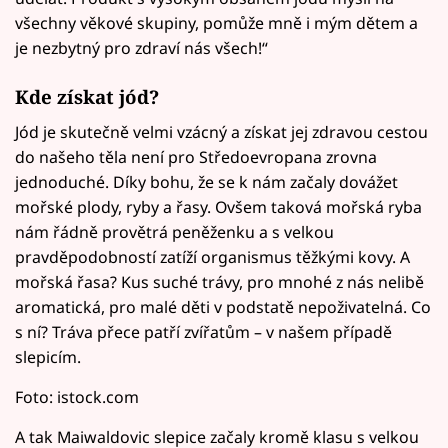
všechny věkové skupiny, pomůže mně i mým dětem a
je nezbytný pro zdraví nás všech!“
Kde získat jód?
Jód je skutečně velmi vzácný a získat jej zdravou cestou
do našeho těla není pro Středoevropana zrovna
jednoduché. Díky bohu, že se k nám začaly dovážet
mořské plody, ryby a řasy. Ovšem taková mořská ryba
nám řádně provětrá peněženku a s velkou
pravděpodobností zatíží organismus těžkými kovy. A
mořská řasa? Kus suché trávy, pro mnohé z nás nelibě
aromatická, pro malé děti v podstatě nepoživatelná. Co
s ní? Tráva přece patří zvířatům – v našem případě
slepicím.
Foto: istock.com
A tak Maiwaldovic slepice začaly kromě klasu s velkou