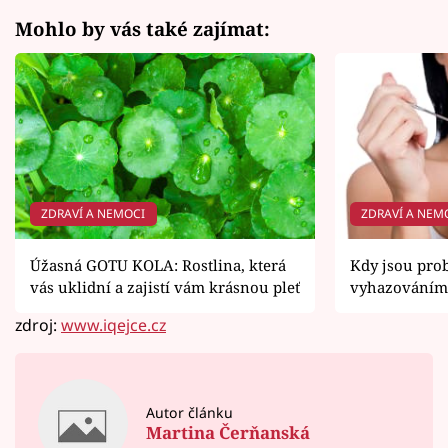
Mohlo by vás také zajímat:
ZDRAVÍ A NEMOCI
ZDRAVÍ A NEM
Úžasná GOTU KOLA: Rostlina, která
Kdy jsou prob
vás uklidní a zajistí vám krásnou pleť
vyhazováním
zdroj:
www.iqejce.cz
Autor článku
Martina Čerňanská