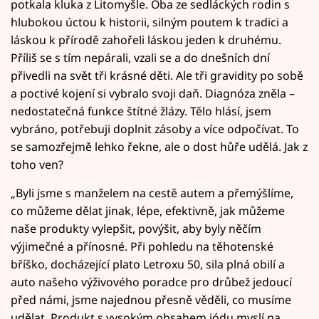
potkala kluka z Litomyšle. Oba ze sedláckých rodin s
hlubokou úctou k historii, silným poutem k tradici a
láskou k přírodě zahořeli láskou jeden k druhému.
Příliš se s tím nepárali, vzali se a do dnešních dní
přivedli na svět tři krásné děti. Ale tři gravidity po sobě
a poctivé kojení si vybralo svoji daň. Diagnóza zněla –
nedostatečná funkce štítné žlázy. Tělo hlásí, jsem
vybráno, potřebuji doplnit zásoby a více odpočívat. To
se samozřejmě lehko řekne, ale o dost hůře udělá. Jak z
toho ven?
„Byli jsme s manželem na cestě autem a přemýšlíme,
co můžeme dělat jinak, lépe, efektivně, jak můžeme
naše produkty vylepšit, povýšit, aby byly něčím
výjimečné a přínosné. Při pohledu na těhotenské
bříško, docházející plato Letroxu 50, sila plná obilí a
auto našeho výživového poradce pro drůbež jedoucí
před námi, jsme najednou přesně věděli, co musíme
udělat. Produkt s vysokým obsahem jódu myslí na