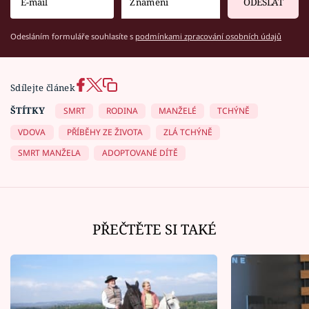
ODESLAT
Odesláním formuláře souhlasíte s
podmínkami zpracování osobních údajů
Sdílejte článek
ŠTÍTKY
SMRT
RODINA
MANŽELÉ
TCHÝNĚ
VDOVA
PŘÍBĚHY ZE ŽIVOTA
ZLÁ TCHÝNĚ
SMRT MANŽELA
ADOPTOVANÉ DÍTĚ
PŘEČTĚTE SI TAKÉ