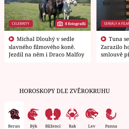
CELEBRITY
SERIÁLY A FIL
8 fotografií
Michal Dlouhý v sedle
Tuna se chtěl vrátit domů.
slavného filmového koně.
Zarazilo ho
Jezdil na něm i Draco Malfoy
smlouvě př
zemřít
HOROSKOPY DLE ZVĚROKRUHU
Beran
Býk
Blíženci
Rak
Lev
Panna
V