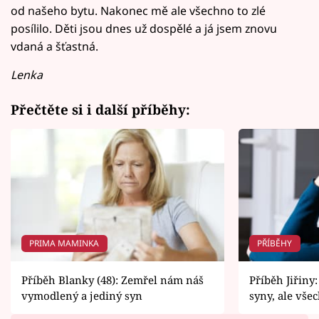
od našeho bytu. Nakonec mě ale všechno to zlé
posílilo. Děti jsou dnes už dospělé a já jsem znovu
vdaná a šťastná.
Lenka
Přečtěte si i další příběhy:
PRIMA MAMINKA
PŘÍBĚHY
Příběh Blanky (48): Zemřel nám náš
Příběh Jiřiny
vymodlený a jediný syn
syny, ale vše