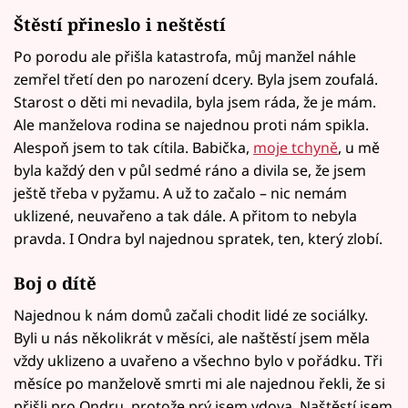
Štěstí přineslo i neštěstí
Po porodu ale přišla katastrofa, můj manžel náhle
zemřel třetí den po narození dcery. Byla jsem zoufalá.
Starost o děti mi nevadila, byla jsem ráda, že je mám.
Ale manželova rodina se najednou proti nám spikla.
Alespoň jsem to tak cítila. Babička,
moje tchyně
, u mě
byla každý den v půl sedmé ráno a divila se, že jsem
ještě třeba v pyžamu. A už to začalo – nic nemám
uklizené, neuvařeno a tak dále. A přitom to nebyla
pravda. I Ondra byl najednou spratek, ten, který zlobí.
Boj o dítě
Najednou k nám domů začali chodit lidé ze sociálky.
Byli u nás několikrát v měsíci, ale naštěstí jsem měla
vždy uklizeno a uvařeno a všechno bylo v pořádku. Tři
měsíce po manželově smrti mi ale najednou řekli, že si
přišli pro Ondru, protože prý jsem vdova. Naštěstí jsem