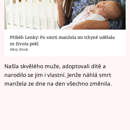
Horoskopy
Sledujte prima+
Filmový festival Karlovy Vary
Příběh Lenky: Po smrti manžela mi tchyně udělala
Pořady
ze života pekl
Zdroj: iStock
Mámy sobě
Našla skvělého muže, adoptovali dítě a
narodilo se jim i vlastní. Jenže náhlá smrt
Přihlášení
manžela ze dne na den všechno změnila.
Sledujte nás