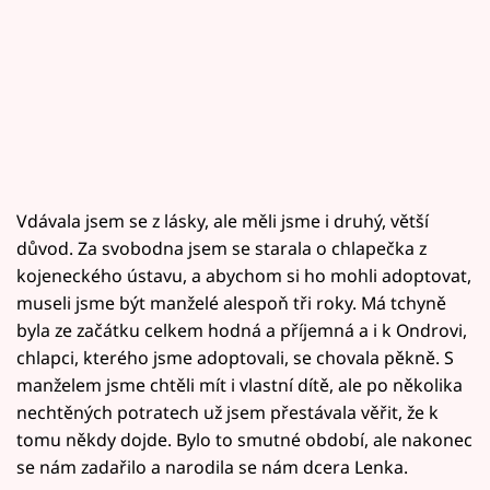
Vdávala jsem se z lásky, ale měli jsme i druhý, větší
důvod. Za svobodna jsem se starala o chlapečka z
kojeneckého ústavu, a abychom si ho mohli adoptovat,
museli jsme být manželé alespoň tři roky. Má tchyně
byla ze začátku celkem hodná a příjemná a i k Ondrovi,
chlapci, kterého jsme adoptovali, se chovala pěkně. S
manželem jsme chtěli mít i vlastní dítě, ale po několika
nechtěných potratech už jsem přestávala věřit, že k
tomu někdy dojde. Bylo to smutné období, ale nakonec
se nám zadařilo a narodila se nám dcera Lenka.