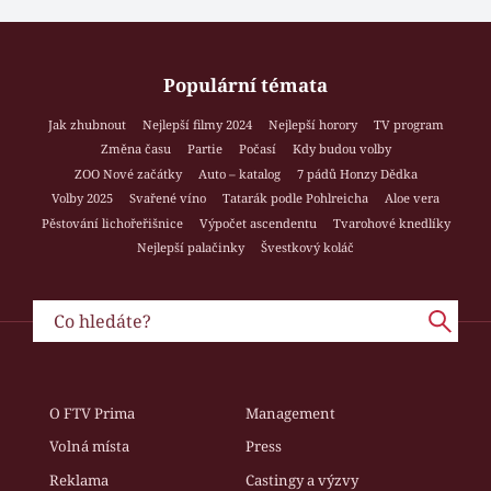
Populární témata
Jak zhubnout
Nejlepší filmy 2024
Nejlepší horory
TV program
Změna času
Partie
Počasí
Kdy budou volby
ZOO Nové začátky
Auto – katalog
7 pádů Honzy Dědka
Volby 2025
Svařené víno
Tatarák podle Pohlreicha
Aloe vera
Pěstování lichořeřišnice
Výpočet ascendentu
Tvarohové knedlíky
Nejlepší palačinky
Švestkový koláč
O FTV Prima
Management
Volná místa
Press
Reklama
Castingy a výzvy