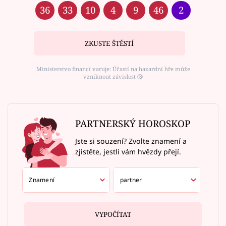
36
33
10
4
9
46
2
ZKUSTE ŠTĚSTÍ
Ministerstvo financí varuje: Účastí na hazardní hře může
vzniknout závislost ⑱
PARTNERSKÝ HOROSKOP
Jste si souzení? Zvolte znamení a
zjistěte, jestli vám hvězdy přejí.
VYPOČÍTAT