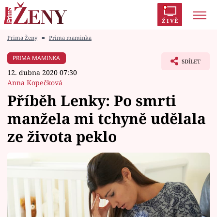
ŽIVĚ
Prima Ženy
■
Prima maminka
Trendy:
Polabí
Inspekce
Prostřeno!
AYTO?
PRIMA MAMINKA
SDÍLET
Módní alarm
Zrádci
Proměny
12. dubna 2020 07:30
Anna Kopečková
Příběh Lenky: Po smrti
manžela mi tchyně udělala
Témata
ze života peklo
Celebrity
Vztahy
Seriály