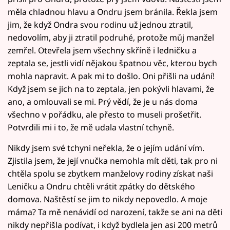
měla chladnou hlavu a Ondru jsem bránila. Řekla jsem
jim, že když Ondra svou rodinu už jednou ztratil,
nedovolím, aby ji ztratil podruhé, protože můj manžel
zemřel. Otevřela jsem všechny skříně i ledničku a
zeptala se, jestli vidí nějakou špatnou věc, kterou bych
mohla napravit. A pak mi to došlo. Oni přišli na udání!
Když jsem se jich na to zeptala, jen pokývli hlavami, že
ano, a omlouvali se mi. Prý vědí, že je u nás doma
všechno v pořádku, ale přesto to museli prošetřit.
Potvrdili mi i to, že mě udala vlastní tchyně.
Nikdy jsem své tchyni neřekla, že o jejím udání vím.
Zjistila jsem, že její vnučka nemohla mít děti, tak pro ni
chtěla spolu se zbytkem manželovy rodiny získat naši
Leničku a Ondru chtěli vrátit zpátky do dětského
domova. Naštěstí se jim to nikdy nepovedlo. A moje
máma? Ta mě nenávidí od narození, takže se ani na děti
nikdy nepřišla podívat, i když bydlela jen asi 200 metrů