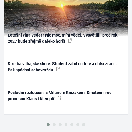
Letošní vlna veder? Nic moc, míní vědci. Vysvětlili, proč rok
2027 bude zřejmě daleko horší
Střelba v thajské škole: Student zabil učitele a další zranil.
Pak spáchal sebevraždu
Poslední rozloučení s Milanem Knížákem: Smuteční řec
pronesou Klaus i Klempíř