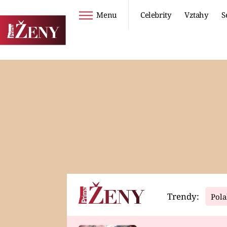
Menu
Celebrity
Vztahy
S
Seriály
Životní styl
ZOO
DIETY A HUBNUTÍ
PROSTŘENO!
CESTOVÁNÍ A
DOVOLENÁ
DUCH
ZDRAVÍ
Trendy:
Pola
Horoskopy
Video
ASTROČLÁNKY
SERIÁLY