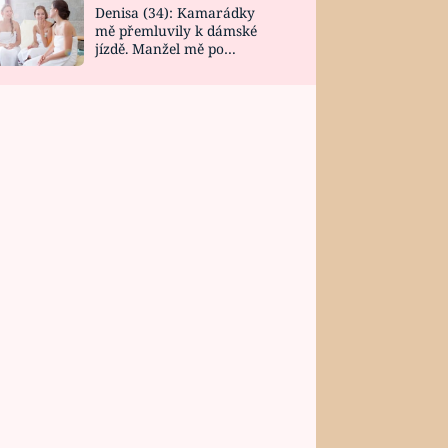
Denisa (34): Kamarádky
mě přemluvily k dámské
jízdě. Manžel mě po
návratu zaskočil