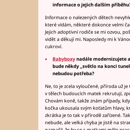
informace o jejich dalším příběhu
Informace o nalezených dětech nevyhled
které vídám, některé dokonce velmi čas
Jejich adoptivní rodiče se mi ozvou, poš
vidět a děkují mi. Naposledy mi k Vá
cukroví.
Babyboxy
nadále modernizujete a 
bude někdy „světlo na konci tunel
nebudou potřeba?
Ne, to je zcela vyloučené, příroda už je
v tělech budoucích matek rekrutují, zp
Chovám koně, takže znám případy, kdy 
kočka ukousala svým koťatům hlavy, kr
zkrátka je to tak v přírodě zařízené. 
nebude, ale velká chyba je jistě na str
naznačil, že by se s matkami mělo praco