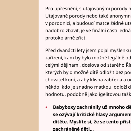
Pro upřesnění, s utajovanými porody 
Utajované porody nebo také anonymní 
v porodnici, a budoucí matce žádné utaj
nadobro zbavit, je ve finální části jed
protokolárně zříct.
Před dvanácti lety jsem pojal myšlenku, 
zařízení, kam by bylo možné legálně odk
celými dějinami, doslova od starého Ří
kterých bylo možné dítě odložit bez pos
chovatel koní, a aby klisna zabřezla a o
někdo, kdo je snadno matkou, odloží d
hodnotu, podobně jako igelitovou tašk
Babyboxy zachránily už mnoho dět
se ozývají kritické hlasy argumen
dítěte. Myslíte si, že se tento pří
zachráněné děti…