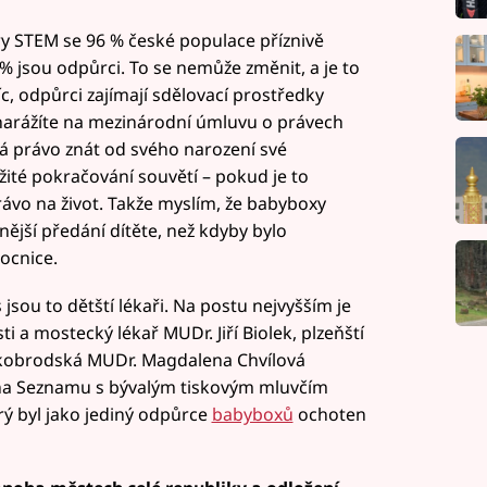
y STEM se 96 % české populace příznivě
% jsou odpůrci. To se nemůže změnit, a je to
c, odpůrci zajímají sdělovací prostředky
 narážíte na mezinárodní úmluvu o právech
 má právo znát od svého narození své
žité pokračování souvětí – pokud je to
ávo na život. Takže myslím, že babyboxy
ější předání dítěte, než kdyby bylo
ocnice.
ou to dětští lékaři. Na postu nejvyšším je
 a mostecký lékař MUDr. Jiří Biolek, plzeňští
vlíčkobrodská MUDr. Magdalena Chvílová
na Seznamu s bývalým tiskovým mluvčím
rý byl jako jediný odpůrce
babyboxů
ochoten