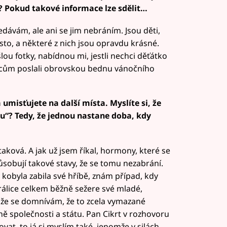
? Pokud takové informace lze sdělit…
ávám, ale ani se jim nebráním. Jsou děti,
to, a některé z nich jsou opravdu krásné.
lou fotky, nabídnou mi, jestli nechci děťátko
nocům poslali obrovskou bednu vánočního
umisťujete na další místa. Myslíte si, že
u“? Tedy, že jednou nastane doba, kdy
 taková. A jak už jsem říkal, hormony, které se
ůsobují takové stavy, že se tomu nezabrání.
kobyla zabila své hříbě, znám případ, kdy
álice celkem běžně sežere své mladé,
Takže se domnívám, že to zcela vymazané
aně společnosti a státu. Pan Cikrt v rozhovoru
vat, to já si myslím také, jenomže v silách