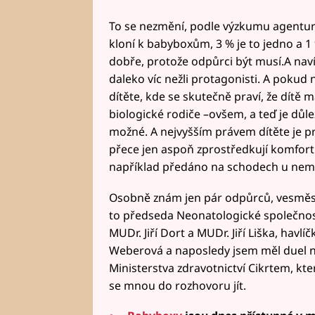
To se nezmění, podle výzkumu agentur
kloní k babyboxům, 3 % je to jedno a 1 
dobře, protože odpůrci být musí.A naví
daleko víc nežli protagonisti. A pokud
dítěte, kde se skutečně praví, že dítě
biologické rodiče –ovšem, a teď je důle
možné. A nejvyšším právem dítěte je pr
přece jen aspoň zprostředkují komfortn
například předáno na schodech u nem
Osobně znám jen pár odpůrců, vesměs js
to předseda Neonatologické společnosti
MUDr. Jiří Dort a MUDr. Jiří Liška, ha
Weberová a naposledy jsem měl duel 
Ministerstva zdravotnictví Cikrtem, kte
se mnou do rozhovoru jít.