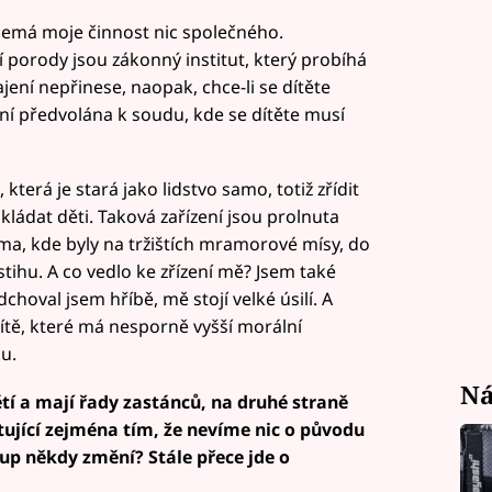
nemá moje činnost nic společného.
porody jsou zákonný institut, který probíhá
ení nepřinese, naopak, chce-li se dítěte
nání předvolána k soudu, kde se dítěte musí
která je stará jako lidstvo samo, totiž zřídit
ládat děti. Taková zařízení jsou prolnuta
ma, kde byly na tržištích mramorové mísy, do
tihu. A co vedlo ke zřízení mě? Jsem také
dchoval jsem hříbě, mě stojí velké úsilí. A
ítě, které má nesporně vyšší morální
u.
Ná
í a mají řady zastánců, na druhé straně
tující zejména tím, že nevíme nic o původu
stup někdy změní? Stále přece jde o