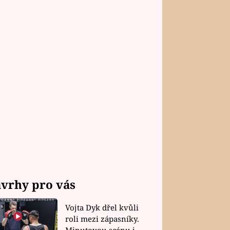
vrhy pro vás
Vojta Dyk dřel kvůli
roli mezi zápasníky.
Minutovou scénu jel