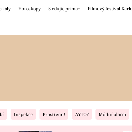
eriály
Horoskopy
Sledujte prima+
Filmový festival Karl
Celebrity
Recept
MÓDA A KRÁSA
HLAVNÍ JÍ
VZTAHY A SEX
SLADKÉ
PRIMA MAMINKA
ZDRAVÉ
bí
Inspekce
Prostřeno!
AYTO?
Módní alarm
Fresh
Living
RECEPTY
BYDLENÍ