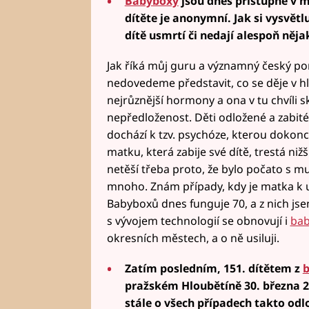
Babyboxy
jsou dnes přístupné v m
dítěte je anonymní. Jak si vysvětl
dítě usmrtí či nedají alespoň něj
Jak říká můj guru a významný český po
nedovedeme představit, co se děje v hl
nejrůznější hormony a ona v tu chvíli
nepředloženost. Děti odložené a zabité 
dochází k tzv. psychóze, kterou dokonc
matku, která zabije své dítě, trestá niž
netěší třeba proto, že bylo počato s m
mnoho. Znám případy, kdy je matka k u
Babyboxů dnes funguje 70, a z nich jse
s vývojem technologií se obnovují i
bab
okresních městech, a o ně usiluji.
Zatím posledním, 151. dítětem z
pražském Hloubětíně 30. března 20
stále o všech případech takto od