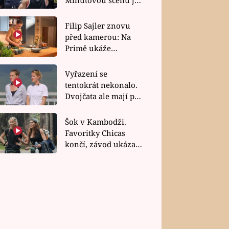
bez dubla
Filip Sajler znovu
před kamerou: Na
Primě ukáže
poctivou kuchyni i
rychlé recepty
Vyřazení se
tentokrát nekonalo.
Dvojčata ale mají po
uzavření třetí etapy
závodu nůž na krku
Šok v Kambodži.
Favoritky Chicas
končí, závod ukázal
svou nejtvrdší tvář