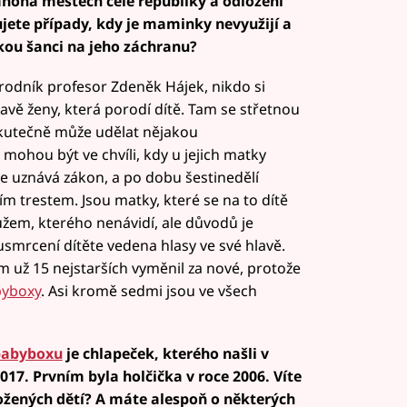
noha městech celé republiky a odložení
ujete případy, kdy je maminky nevyužijí a
akou šanci na jeho záchranu?
rodník profesor Zdeněk Hájek, nikdo si
avě ženy, která porodí dítě. Tam se střetnou
 skutečně může udělat nějakou
mohou být ve chvíli, kdy u jejich matky
e uznává zákon, a po dobu šestinedělí
ším trestem. Jsou matky, které se na to dítě
užem, kterého nenávidí, ale důvodů je
smrcení dítěte vedena hlasy ve své hlavě.
m už 15 nejstarších vyměnil za nové, protože
yboxy
. Asi kromě sedmi jsou ve všech
babyboxu
je chlapeček, kterého našli v
17. Prvním byla holčička v roce 2006. Víte
ložených dětí? A máte alespoň o některých