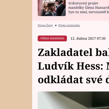
Srdceryvný projev
SNÁŘ
CELEBRITY
manželky Glena Hansard
Syn tu není, nerozuměl b
HOROSKOP NA
VAŘENÍ
tomu, vysvětlila
ROK 2023
Prima Ženy
■
Prima maminka
12. dubna 2017 07:30
PRIMA MAMINKA
Zakladatel b
Ludvík Hess:
odkládat své 