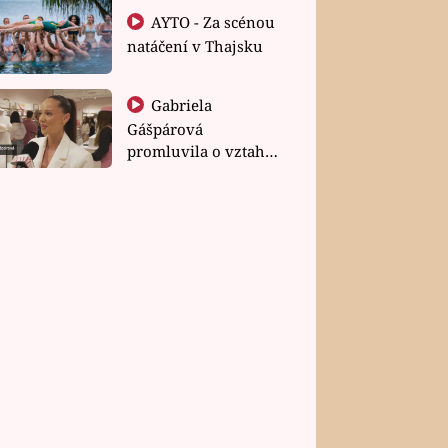
AYTO - Za scénou
natáčení v Thajsku
Gabriela
Gášpárová
promluvila o vztahu
a zakládání rodiny