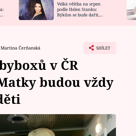
Velká věštba na srpen
NOVINKY
ZAHRADA
a:
podle Helen Stanku:
y
Býkům se bude dařit,
VIDEORECEPTY
DESIGN
Vodnáře čeká jízda
Martina Čerňanská
SDÍLET
abyboxů v ČR
 Matky budou vždy
děti