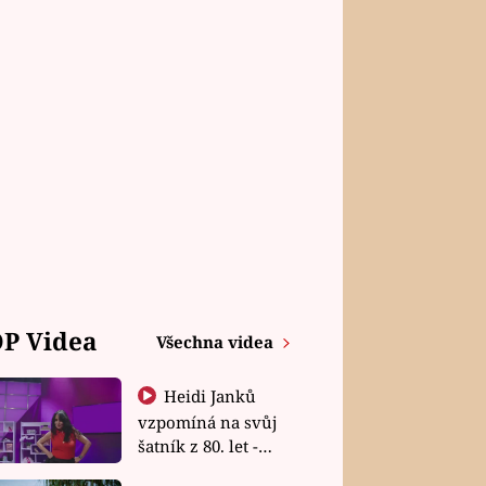
P Videa
Všechna videa
Heidi Janků
vzpomíná na svůj
šatník z 80. let -
Shopaholičky