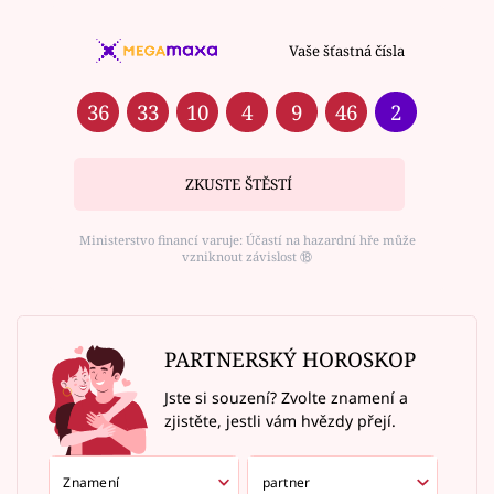
Vaše šťastná čísla
36
33
10
4
9
46
2
ZKUSTE ŠTĚSTÍ
Ministerstvo financí varuje: Účastí na hazardní hře může
vzniknout závislost ⑱
PARTNERSKÝ HOROSKOP
Jste si souzení? Zvolte znamení a
zjistěte, jestli vám hvězdy přejí.