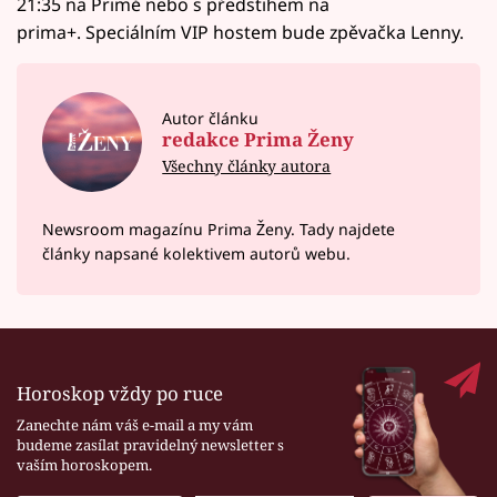
21:35 na Primě nebo s předstihem na
prima+. Speciálním VIP hostem bude zpěvačka Lenny.
Autor článku
redakce Prima Ženy
Všechny články autora
Newsroom magazínu Prima Ženy. Tady najdete
články napsané kolektivem autorů webu.
Horoskop vždy po ruce
Zanechte nám váš e-mail a my vám
budeme zasílat pravidelný newsletter s
vaším horoskopem.