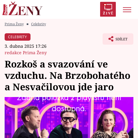
ŽIVĚ
Prima Ženy
■
Celebrity
Trendy:
Polabí
Inspekce
Prostřeno!
AYTO?
CELEBRITY
SDÍLET
Módní alarm
Zrádci
Proměny
3. dubna 2025 17:26
redakce Prima Ženy
Rozkoš a svazování ve
vzduchu. Na Brzobohatého
Témata
a Nesvačilovou jde jaro
Celebrity
Žádná položka z playlistu není
Horké chvilky a ruměnec ve tvářích způsobí
dostupná.
Vztahy
snaha Ondřeje Brzobohatého a Petry
Seriály
Nesvačilové uhádnout, jaká je profese
usměvavé brunetky. Zatímco Ondřeje zaujme