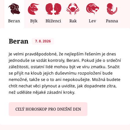
Beran
Býk
Blíženci
Rak
Lev
Panna
V
Beran
7. 8. 2026
Je velmi pravděpodobné, že nejlepším řešením je dnes
jednoduše se vzdát kontroly, Berani. Pokud jde o srdeční
záležitosti, ostatní lidé mohou být ve víru zmatku. Snažit
se přijít na kloub jejich duševnímu rozpoložení bude
nemožné, takže se o to ani nepokoušejte. Možná budete
chtít nechat věci plynout a uvidíte, jak dopadnete zítra,
než uděláte nějaké zásadní kroky.
CELÝ HOROSKOP PRO DNEŠNÍ DEN