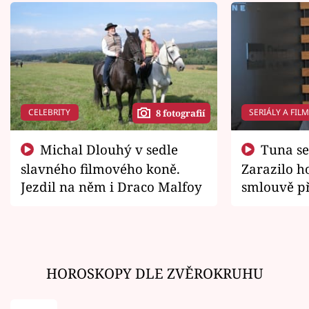
CELEBRITY
SERIÁLY A FIL
8 fotografií
Michal Dlouhý v sedle
Tuna se chtěl vrátit domů.
slavného filmového koně.
Zarazilo ho
Jezdil na něm i Draco Malfoy
smlouvě př
zemřít
HOROSKOPY DLE ZVĚROKRUHU