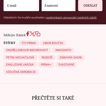
ODESLAT
Odesláním formuláře souhlasíte s
podmínkami zpracování osobních údajů
Sdílejte článek
ŠTÍTKY
FTV PRIMA
LIBOR BOUČEK
ONDŘEJ GREGOR BRZOBOHATÝ
INKOGNITO
PETRA NESVAČILOVÁ
ROZKOŠ
ZÁBAVNÁ SHOW
EXKLUZIVNÍ UKÁZKA
PRIMA+
SVAZOVÁNÍ
VZDUŠNÁ AKROBACIE
PŘEČTĚTE SI TAKÉ