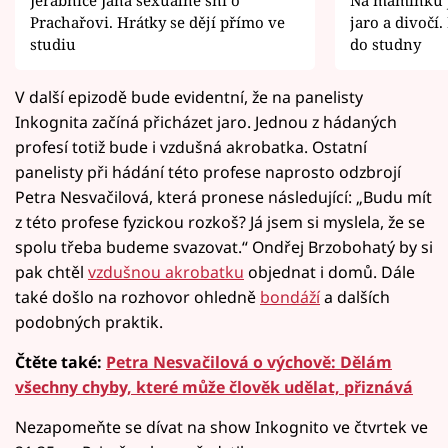
Prachařovi. Hrátky se dějí přímo ve
jaro a divočí.
studiu
do studny
V další epizodě bude evidentní, že na panelisty
Inkognita začíná přicházet jaro. Jednou z hádaných
profesí totiž bude i vzdušná akrobatka. Ostatní
panelisty při hádání této profese naprosto odzbrojí
Petra Nesvačilová, která pronese následující: „Budu mít
z této profese fyzickou rozkoš? Já jsem si myslela, že se
spolu třeba budeme svazovat.“ Ondřej Brzobohatý by si
pak chtěl
vzdušnou akrobatku
objednat i domů. Dále
také došlo na rozhovor ohledně
bondáží
a dalších
podobných praktik.
Čtěte také:
Petra Nesvačilová o výchově: Dělám
všechny chyby, které může člověk udělat, přiznává
Nezapomeňte se dívat na show Inkognito ve čtvrtek ve