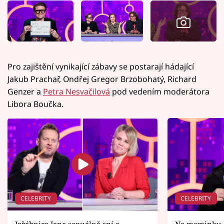
Pro zajištění vynikající zábavy se postarají hádající
Jakub Prachař, Ondřej Gregor Brzobohatý, Richard
Genzer a
Petra Nesvačilová
pod vedením moderátora
Libora Boučka.
CELEBRITY
CELEBRITY
Jeřábnice Jana sexuálně sní o
Na maminku J