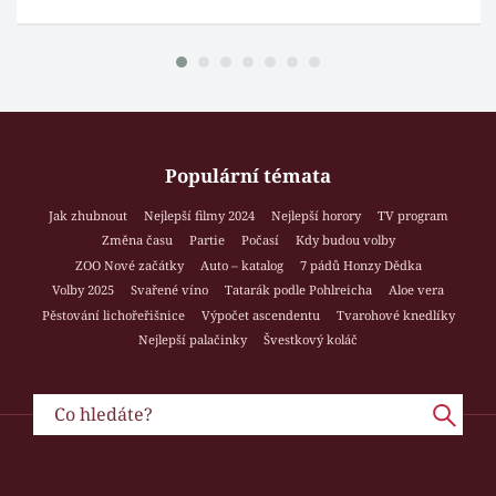
Populární témata
Jak zhubnout
Nejlepší filmy 2024
Nejlepší horory
TV program
Změna času
Partie
Počasí
Kdy budou volby
ZOO Nové začátky
Auto – katalog
7 pádů Honzy Dědka
Volby 2025
Svařené víno
Tatarák podle Pohlreicha
Aloe vera
Pěstování lichořeřišnice
Výpočet ascendentu
Tvarohové knedlíky
Nejlepší palačinky
Švestkový koláč