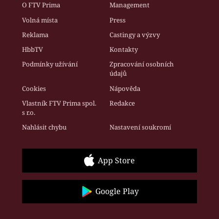
O FTV Prima
Management
Volná místa
Press
Reklama
Castingy a výzvy
HbbTV
Kontakty
Podmínky užívání
Zpracování osobních
údajů
Cookies
Nápověda
Vlastník FTV Prima spol.
Redakce
s r.o.
Nahlásit chybu
Nastavení soukromí
App Store
Google Play