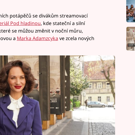
ejních potápěčů se divákům streamovací
eriál Pod hladinou
, kde stateční a silní
které se můžou změnit v noční můru,
kovou a
Marka Adamzcyka
ve zcela nových