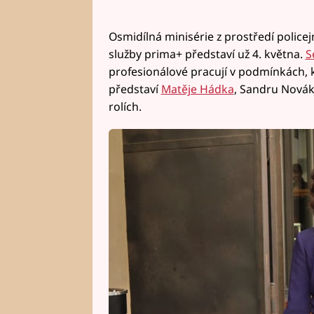
Osmidílná minisérie z prostředí polic
služby prima+ představí už 4. května.
S
profesionálové pracují v podmínkách, 
představí
Matěje Hádka
, Sandru Nová
rolích.