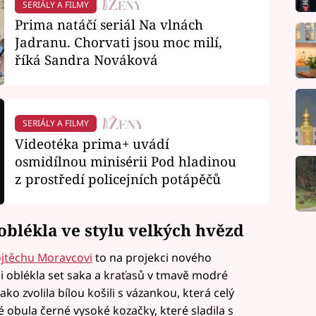
SERIÁLY A FILMY
Prima natáčí seriál Na vlnách
Jadranu. Chorvati jsou moc milí,
říká Sandra Nováková
SERIÁLY A FILMY
Videotéka prima+ uvádí
osmidílnou minisérii Pod hladinou
z prostředí policejních potápěčů
oblékla ve stylu velkých hvězd
ojtěchu Moravcovi
to na projekci nového
si oblékla set saka a kraťasů v tmavě modré
ko zvolila bílou košili s vázankou, která celý
obula černé vysoké kozačky, které sladila s