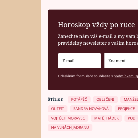
Horoskop vždy po ruce
Zanechte nám váš e-mail a my vám 
pravidelný newsletter s vaším hor
Odesláním formuláře souhlasíte s
podmínkami zp
ŠTÍTKY
POTÁPĚČ
OBLEČENÍ
MANŽE
OUTFIT
SANDRA NOVÁKOVÁ
PROJEKCE
VOJTĚCH MORAVEC
MATĚJ HÁDEK
POD 
NA VLNÁCH JADRANU