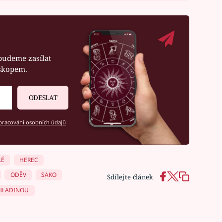
budeme zasílat
oskopem.
ODESLAT
racování osobních údajů
LÉ
HEREC
ODĚV
SAKO
Sdílejte článek
HLADINOU