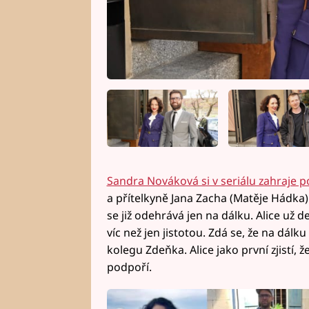
Sandra Nováková si v seriálu zahraje po
a přítelkyně Jana Zacha (Matěje Hádka
se již odehrává jen na dálku. Alice už 
víc než jen jistotou. Zdá se, že na dálku
kolegu Zdeňka. Alice jako první zjistí,
podpoří.