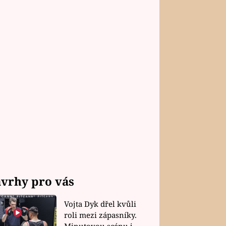
vrhy pro vás
Vojta Dyk dřel kvůli
roli mezi zápasníky.
Minutovou scénu jel