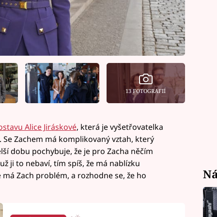
13 FOTOGRAFIÍ
stavu Alice Jiráskové
, která je vyšetřovatelka
). Se Zachem má komplikovaný vztah, který
delší dobu pochybuje, že je pro Zacha něčím
 už ji to nebaví, tím spíš, že má nablízku
Ná
 že má Zach problém, a rozhodne se, že ho