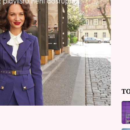
playlistu není dostupná.
dí policejních potápěčů Pod hladinou
ováková (41). Doprovod jí dělal její
oběma to náramně slušelo. Herečka
ikrát potvrdila, že na slavnostní
it, ve kterém vypadá skvěle.
TO