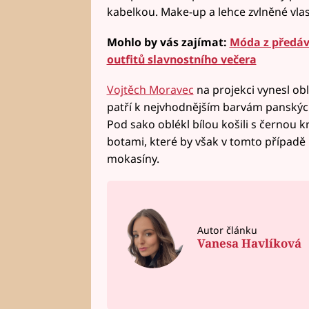
kabelkou. Make-up a lehce zvlněné vlas
Mohlo by vás zajímat:
Móda z předává
outfitů slavnostního večera
Vojtěch Moravec
na projekci vynesl obl
patří k nejvhodnějším barvám panských
Pod sako oblékl bílou košili s černou k
botami, které by však v tomto případě m
mokasíny.
Autor článku
Vanesa Havlíková