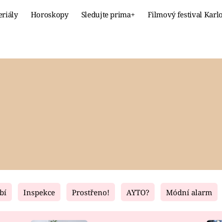
eriály
Horoskopy
Sledujte prima+
Filmový festival Karl
Celebrity
Recept
MÓDA A KRÁSA
HLAVNÍ JÍ
VZTAHY A SEX
SLADKÉ
PRIMA MAMINKA
ZDRAVÉ
bí
Inspekce
Prostřeno!
AYTO?
Módní alarm
Fresh
Living
RECEPTY
BYDLENÍ