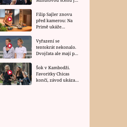
bez dubla
Filip Sajler znovu
před kamerou: Na
Primě ukáže
poctivou kuchyni i
rychlé recepty
Vyřazení se
tentokrát nekonalo.
Dvojčata ale mají po
uzavření třetí etapy
závodu nůž na krku
Šok v Kambodži.
Favoritky Chicas
končí, závod ukázal
svou nejtvrdší tvář