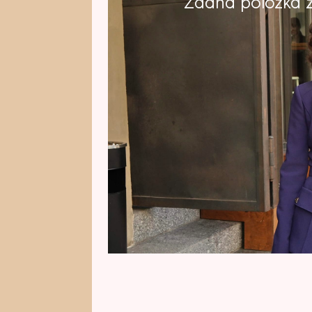
Žádná položka z 
Na projekci nové série z prostře
zavítala i hlavní hvězda Sandra N
manžel Vojtěch Moravec (35) a 
zkrátka ví, co jí sluší, a už někol
události vždy vybere vhodný outf