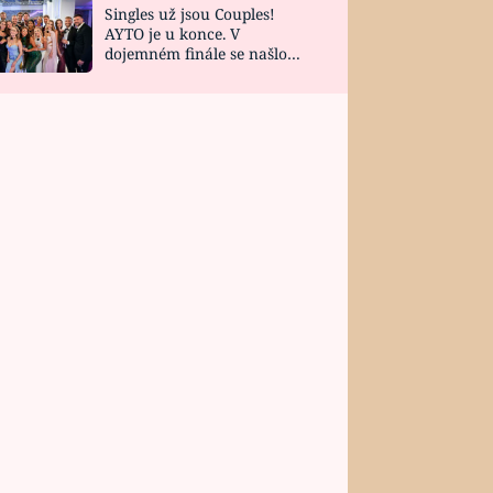
Singles už jsou Couples!
AYTO je u konce. V
dojemném finále se našlo
všech 10 Perfect Matchů