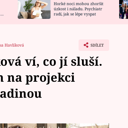
Horké noci mohou zhoršit
NOVINKY
ZAHRADA
úzkost i náladu. Psychiatr
 a
radí, jak se lépe vyspat
VIDEORECEPTY
DESIGN
sa Havlíková
SDÍLET
á ví, co jí sluší.
 na projekci
ladinou