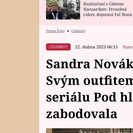
Rozloučení s Glenem
SNÁŘ
CELEBRITY
Hansardem: Proutěná
rakev, dojemná řeč Bona
HOROSKOP NA
VAŘENÍ
zpěv Irglové s Vedderem
ROK 2023
Prima Ženy
■
Celebrity
22. dubna 2023 06:15
Vane
CELEBRITY
Sandra Novákov
Svým outfitem
seriálu Pod h
zabodovala