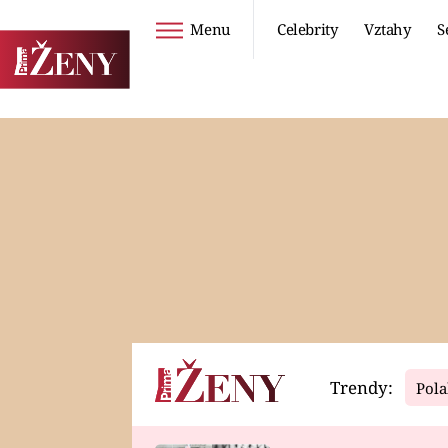
Menu
Celebrity
Vztahy
S
Seriály
Životní styl
ZOO
DIETY A HUBNUTÍ
PROSTŘENO!
CESTOVÁNÍ A
DOVOLENÁ
DUCH
ZDRAVÍ
Trendy:
Pola
Horoskopy
Video
ASTROČLÁNKY
SERIÁLY