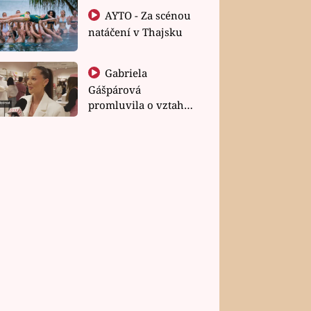
AYTO - Za scénou
natáčení v Thajsku
Gabriela
Gášpárová
promluvila o vztahu
a zakládání rodiny