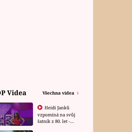
P Videa
Všechna videa
Heidi Janků
vzpomíná na svůj
šatník z 80. let -
Shopaholičky