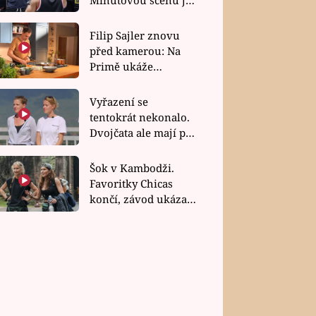
bez dubla
Filip Sajler znovu
před kamerou: Na
Primě ukáže
poctivou kuchyni i
rychlé recepty
Vyřazení se
tentokrát nekonalo.
Dvojčata ale mají po
uzavření třetí etapy
závodu nůž na krku
Šok v Kambodži.
Favoritky Chicas
končí, závod ukázal
svou nejtvrdší tvář