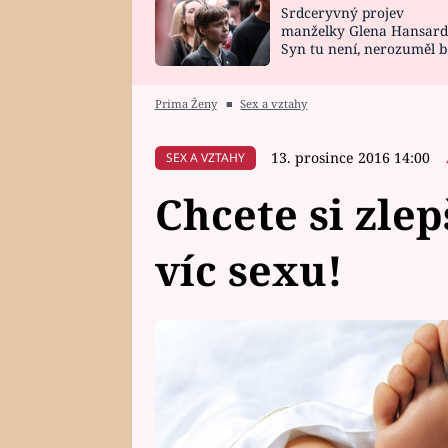
Srdceryvný projev
SNÁŘ
CELEBRITY
manželky Glena Hansard
Syn tu není, nerozuměl b
HOROSKOP NA
VAŘENÍ
tomu, vysvětlila
ROK 2023
Prima Ženy
■
Sex a vztahy
13. prosince 2016 14:00
SEX A VZTAHY
Chcete si zle
víc sexu!