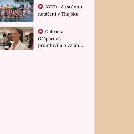
AYTO - Za scénou
natáčení v Thajsku
Gabriela
Gášpárová
promluvila o vztahu
a zakládání rodiny