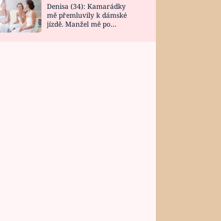
Denisa (34): Kamarádky
mě přemluvily k dámské
jízdě. Manžel mě po
návratu zaskočil