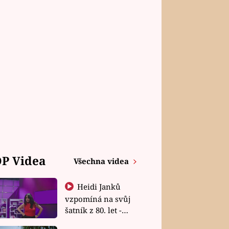
P Videa
Všechna videa
Heidi Janků
vzpomíná na svůj
šatník z 80. let -
Shopaholičky