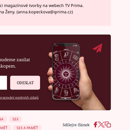
ci magazínové tvorby na webech TV Prima.
ma Ženy. (anna.kopeckova@iprima.cz)
budeme zasílat
oskopem.
ODESLAT
racování osobních údajů
BA
SEX
Sdílejte článek
AMĚŤ
SEX A PAMĚŤ