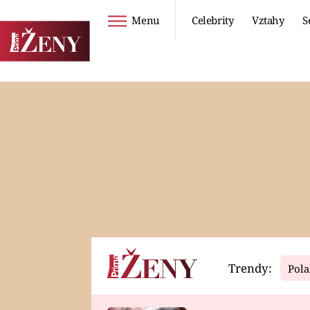
Menu
Celebrity
Vztahy
S
Seriály
Životní styl
ZOO
DIETY A HUBNUTÍ
PROSTŘENO!
CESTOVÁNÍ A
DOVOLENÁ
DUCH
ZDRAVÍ
Trendy:
Pola
Horoskopy
Video
ASTROČLÁNKY
SERIÁLY