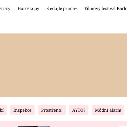
eriály
Horoskopy
Sledujte prima+
Filmový festival Karl
Celebrity
Recept
MÓDA A KRÁSA
HLAVNÍ JÍ
VZTAHY A SEX
SLADKÉ
PRIMA MAMINKA
ZDRAVÉ
bí
Inspekce
Prostřeno!
AYTO?
Módní alarm
Fresh
Living
RECEPTY
BYDLENÍ