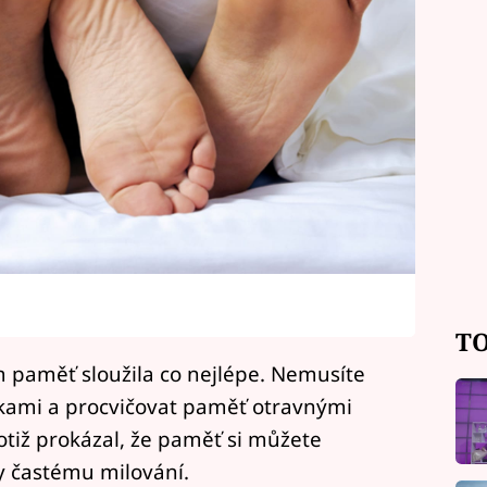
TO
 paměť sloužila co nejlépe. Nemusíte
tkami a procvičovat paměť otravnými
otiž prokázal, že paměť si můžete
y častému milování.