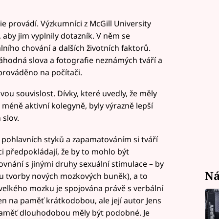
e provádí. Výzkumníci z McGill University
, aby jim vyplnily dotazník. V něm se
álního chování a dalších životních faktorů.
hodná slova a fotografie neznámých tváří a
prováděno na počítači.
ou souvislost. Dívky, které uvedly, že měly
ě méně aktivní kolegyně, byly výrazně lepší
 slov.
cí pohlavních styků a zapamatováním si tváří
i předpokládají, že by to mohlo být
ovnání s jinými druhy sexuální stimulace – by
Ná
 tvorby nových mozkových buněk), a to
velkého mozku je spojována právě s verbální
en na paměť krátkodobou, ale její autor Jens
a paměť dlouhodobou měly být podobné. Je