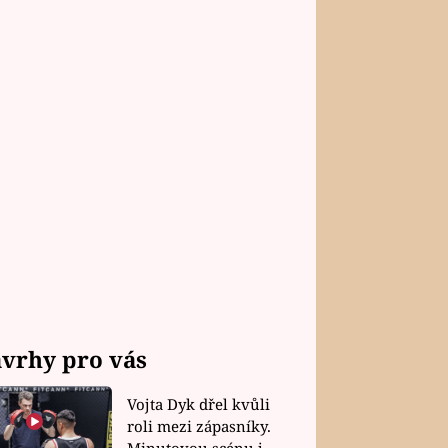
vrhy pro vás
Vojta Dyk dřel kvůli
roli mezi zápasníky.
Minutovou scénu jel