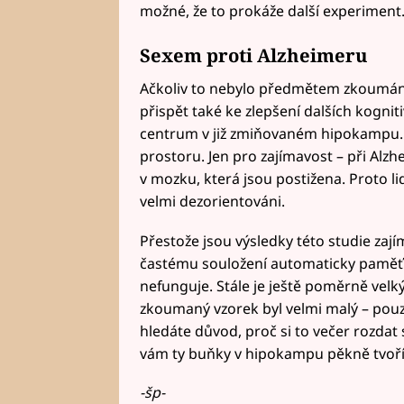
možné, že to prokáže další experiment
Sexem proti Alzheimeru
Ačkoliv to nebylo předmětem zkoumání,
přispět také ke zlepšení dalších kognit
centrum v již zmiňovaném hipokampu. T
prostoru. Jen pro zajímavost – při Alz
v mozku, která jsou postižena. Proto l
velmi dezorientováni.
Přestože jsou výsledky této studie za
častému souložení automaticky paměť 
nefunguje. Stále je ještě poměrně velký
zkoumaný vzorek byl velmi malý – po
hledáte důvod, proč si to večer rozdat 
vám ty buňky v hipokampu pěkně tvoří
-šp-