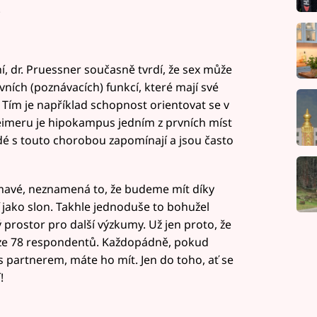
.
 dr. Pruessner současně tvrdí, že sex může
ivních (poznávacích) funkcí, které mají své
ím je například schopnost orientovat se v
heimeru je hipokampus jedním z prvních míst
idé s touto chorobou zapomínají a jsou často
jímavé, neznamená to, že budeme mít díky
jako slon. Takhle jednoduše to bohužel
 prostor pro další výzkumy. Už jen proto, že
uze 78 respondentů. Každopádně, pokud
s partnerem, máte ho mít. Jen do toho, ať se
!