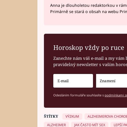
Anna je dlouholetou redaktorkou v rám
Primárně se stará o obsah na webu Pri
Horoskop vždy po ruce
Zanechte nám váš e-mail a my vám 
pravidelný newsletter s vaším hor
Odesláním formuláře souhlasíte s
podmínkami zp
ŠTÍTKY
VÝZKUM
ALZHEIMEROVA CHORO
ALZHEIMER
JAK ČASTO MÍT SEX
LEPŠÍ P