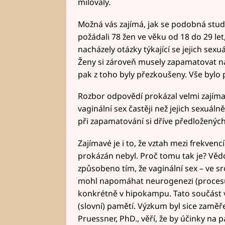
milovaly.
Možná vás zajímá, jak se podobná studi
požádali 78 žen ve věku od 18 do 29 let
nacházely otázky týkající se jejich sexu
Ženy si zároveň musely zapamatovat ná
pak z toho byly přezkoušeny. Vše bylo 
Rozbor odpovědí prokázal velmi zajímav
vaginální sex častěji než jejich sexuáln
při zapamatování si dříve předložených
Zajímavé je i to, že vztah mezi frekven
prokázán nebyl. Proč tomu tak je? Vědc
způsobeno tím, že vaginální sex – ve sr
mohl napomáhat neurogenezi (procesu
konkrétně v hipokampu. Tato součást 
(slovní) pamětí. Výzkum byl sice zaměř
Pruessner, PhD., věří, že by účinky n