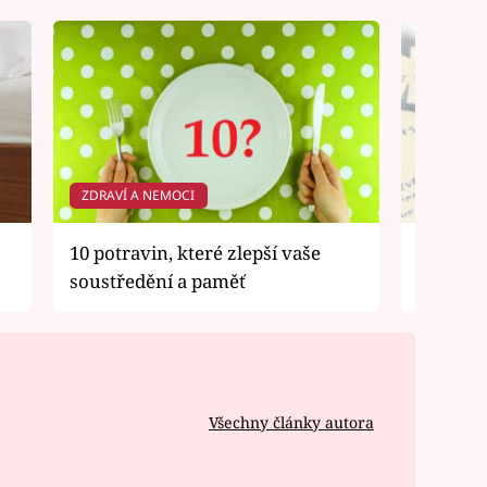
ZDRAVÍ A NEMOCI
ZDRAVÍ 
10 potravin, které zlepší vaše
Souboj 
soustředění a paměť
zapomí
Všechny články autora