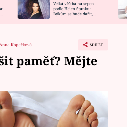
Velká věštba na srpen
NOVINKY
ZAHRADA
a:
podle Helen Stanku:
y
Býkům se bude dařit,
VIDEORECEPTY
DESIGN
Vodnáře čeká jízda
Anna Kopečková
SDÍLET
pšit paměť? Mějte