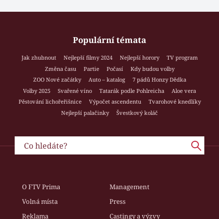
Populární témata
Jak zhubnout
Nejlepší filmy 2024
Nejlepší horory
TV program
Změna času
Partie
Počasí
Kdy budou volby
ZOO Nové začátky
Auto – katalog
7 pádů Honzy Dědka
Volby 2025
Svařené víno
Tatarák podle Pohlreicha
Aloe vera
Pěstování lichořeřišnice
Výpočet ascendentu
Tvarohové knedlíky
Nejlepší palačinky
Švestkový koláč
O FTV Prima
Management
Volná místa
Press
Reklama
Castingy a výzvy