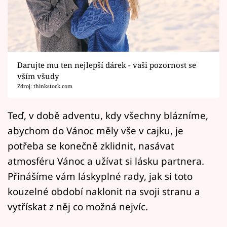
Horoskopy
Sledujte prima+
Filmový festival Karlovy Vary
Darujte mu ten nejlepší dárek - vaši pozornost se
Pořady
vším všudy
Zdroj: thinkstock.com
Mámy sobě
Teď, v době adventu, kdy všechny blázníme,
abychom do Vánoc měly vše v cajku, je
Přihlášení
potřeba se konečně zklidnit, nasávat
atmosféru Vánoc a užívat si lásku partnera.
Sledujte nás
Přinášíme vám láskyplné rady, jak si toto
kouzelné období naklonit na svoji stranu a
vytřískat z něj co možná nejvíc.