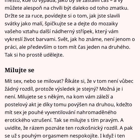
město, kde to vypadá, jako by se zastavil čas – a vy
můžete alespoň na chvíli být daleko od toho zmatku.
Držte se za ruce, povídejte si o tom, jak jste slavili
svátky jako malí, špičkujte se a dejte do mozaiky
vašeho vztahu další nádherný střípek, který vám
vykreslí život barvami. Svět, jak ho známe, není jenom o
práci, ale především o tom mít čas jeden na druhého.
Tak si ho prostě udělejte.
Milujte se
Mít sex, nebo se milovat? Říkáte si, že v tom není vůbec
žádný rozdíl, protože výsledek je stejný? Možná je i
není. Milujete se s někým, na kom vám záleží a
postelový akt je díky tomu povýšen na druhou, kdežto
mít sex je pouhé vyventilování nahromaděného
erotického vzrušení. Tak se milujte s tím pravým. A
uvidíte, že rázem poznáte ten rozkošnický rozdíl. A pak
se už s pouhým orgasmem nespokojíte. I když i ten