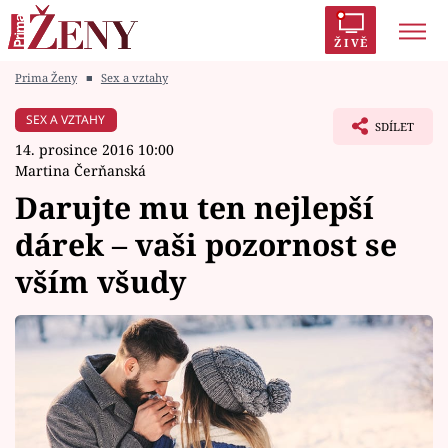
ŽIVĚ
Prima Ženy
■
Sex a vztahy
Trendy:
Polabí
Inspekce
Prostřeno!
AYTO?
SEX A VZTAHY
SDÍLET
Módní alarm
Zrádci
Proměny
14. prosince 2016 10:00
Martina Čerňanská
Darujte mu ten nejlepší
dárek – vaši pozornost se
Témata
vším všudy
Celebrity
Vztahy
Seriály