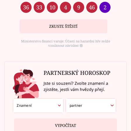
36
33
10
4
9
46
2
ZKUSTE ŠTĚSTÍ
Ministerstvo financí varuje: Účastí na hazardní hře může
vzniknout závislost ⑱
PARTNERSKÝ HOROSKOP
Jste si souzení? Zvolte znamení a
zjistěte, jestli vám hvězdy přejí.
VYPOČÍTAT