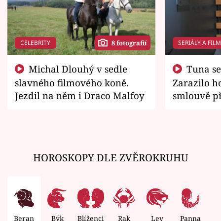
CELEBRITY
SERIÁLY A FIL
8 fotografií
Michal Dlouhý v sedle
Tuna se chtěl vrátit domů.
slavného filmového koně.
Zarazilo ho
Jezdil na něm i Draco Malfoy
smlouvě př
zemřít
HOROSKOPY DLE ZVĚROKRUHU
Beran
Býk
Blíženci
Rak
Lev
Panna
V