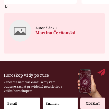
-lz-
Autor článku
Martina Čerňanská
Horoskop vždy po ruce
Zanechte nám váš e-mail a my vám
budeme zasílat pravidelný newsletter s
vaším horoskopem.
ODESLAT