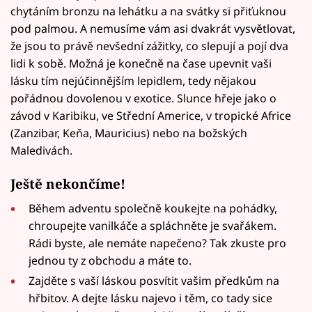
chytáním bronzu na lehátku a na svátky si přiťuknou
pod palmou. A nemusíme vám asi dvakrát vysvětlovat,
že jsou to právě nevšední zážitky, co slepují a pojí dva
lidi k sobě. Možná je konečně na čase upevnit vaši
lásku tím nejúčinnějším lepidlem, tedy nějakou
pořádnou dovolenou v exotice. Slunce hřeje jako o
závod v Karibiku, ve Střední Americe, v tropické Africe
(Zanzibar, Keňa, Mauricius) nebo na božských
Maledivách.
Ještě nekončíme!
Během adventu společně koukejte na pohádky,
chroupejte vanilkáče a spláchněte je svařákem.
Rádi byste, ale nemáte napečeno? Tak zkuste pro
jednou ty z obchodu a máte to.
Zajděte s vaší láskou posvítit vašim předkům na
hřbitov. A dejte lásku najevo i těm, co tady sice