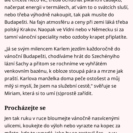
načerpat energii v termálech, ať vám to o svátcích sluší,
nebo třeba výhodně nakoupit, tak pak musíte do
Budapešti. Na fajn atmosféru a ceny při zemi láká třeba
polský Krakov. Naopak ve Vídni nebo v Německu si za
tamní vánoční speciality nebo ozdoby krapet připlatíte.
„Já se svým milencem Karlem jezdím každoročně do
vánoční Budapešti, chodíváme hrát do Szechényiho
lázní šachy a přitom se rochníme ve vyhřátém
venkovním bazénu, k obloze stoupá pára a mrzne jak
praští. Karlova manželka doma peče ostošest a můj
milý si myslí, že jsem na služební cestě,“ svěřuje se
Miriam, která si to umí (s)prostě zařídit.
Procházejte se
Jen tak ruku v ruce bloumejte vánočně nasvícenými
ulicemi, koukejte do výloh nebo vyrazte na kopec za