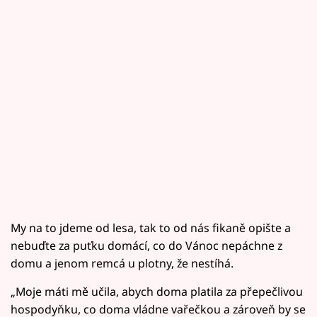
My na to jdeme od lesa, tak to od nás fikaně opište a
nebuďte za puťku domácí, co do Vánoc nepáchne z
domu a jenom remcá u plotny, že nestíhá.
„Moje máti mě učila, abych doma platila za přepečlivou
hospodyňku, co doma vládne vařečkou a zároveň by se