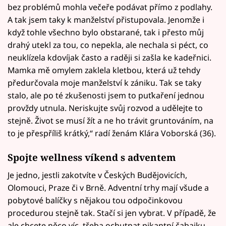
bez problémů mohla večeře podávat přímo z podlahy.
A tak jsem taky k manželství přistupovala. Jenomže i
když tohle všechno bylo obstarané, tak i přesto můj
drahý utekl za tou, co nepekla, ale nechala si péct, co
neuklízela kdovíjak často a raději si zašla ke kadeřnici.
Mamka mě omylem zaklela kletbou, která už tehdy
předurčovala moje manželství k zániku. Tak se taky
stalo, ale po té zkušenosti jsem to puťkaření jednou
provždy utnula. Neriskujte svůj rozvod a udělejte to
stejně. Život se musí žít a ne ho trávit gruntováním, na
to je přespříliš krátký,“ radí ženám Klára Voborská (36).
Spojte wellness víkend s adventem
Je jedno, jestli zakotvíte v Českých Budějovicích,
Olomouci, Praze či v Brně. Adventní trhy mají všude a
pobytové balíčky s nějakou tou odpočinkovou
procedurou stejně tak. Stačí si jen vybrat. V případě, že
ale chcete něco víc, třeba ochutnat pikantní čabajku,