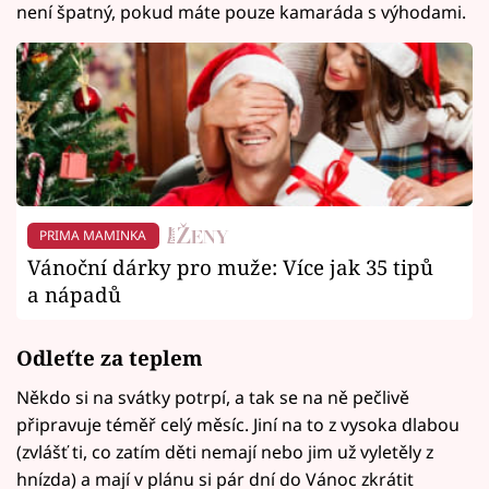
není špatný, pokud máte pouze kamaráda s výhodami.
PRIMA MAMINKA
Vánoční dárky pro muže: Více jak 35 tipů
a nápadů
Odleťte za teplem
Někdo si na svátky potrpí, a tak se na ně pečlivě
připravuje téměř celý měsíc. Jiní na to z vysoka dlabou
(zvlášť ti, co zatím děti nemají nebo jim už vyletěly z
hnízda) a mají v plánu si pár dní do Vánoc zkrátit