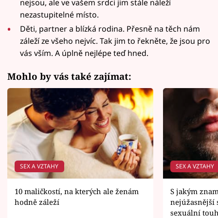
nejsou, ale ve vašem srdci jim stále náleží
nezastupitelné místo.
Děti, partner a blízká rodina. Přesně na těch nám
záleží ze všeho nejvíc. Tak jim to řekněte, že jsou pro
vás vším. A úplně nejlépe teď hned.
Mohlo by vás také zajímat:
SEX A VZTAHY
SEX A VZTAHY
10 maličkostí, na kterých ale ženám
S jakým znam
hodně záleží
nejúžasnější 
sexuální touh