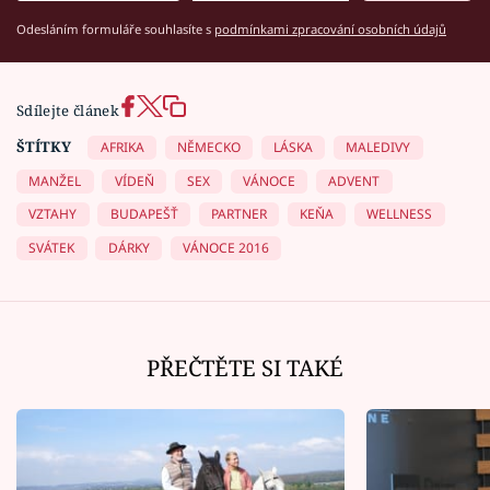
Odesláním formuláře souhlasíte s
podmínkami zpracování osobních údajů
Sdílejte článek
ŠTÍTKY
AFRIKA
NĚMECKO
LÁSKA
MALEDIVY
MANŽEL
VÍDEŇ
SEX
VÁNOCE
ADVENT
VZTAHY
BUDAPEŠŤ
PARTNER
KEŇA
WELLNESS
SVÁTEK
DÁRKY
VÁNOCE 2016
PŘEČTĚTE SI TAKÉ