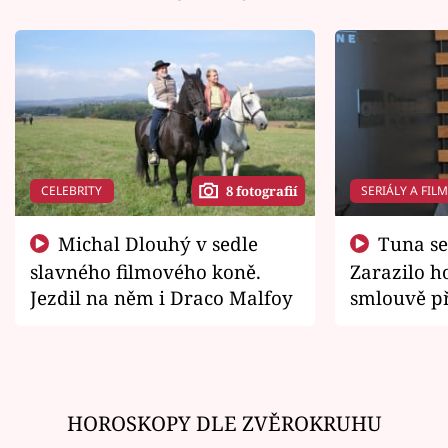
CELEBRITY
SERIÁLY A FIL
8 fotografií
Michal Dlouhý v sedle
Tuna se chtěl vrátit domů.
slavného filmového koně.
Zarazilo ho
Jezdil na něm i Draco Malfoy
smlouvě př
zemřít
HOROSKOPY DLE ZVĚROKRUHU