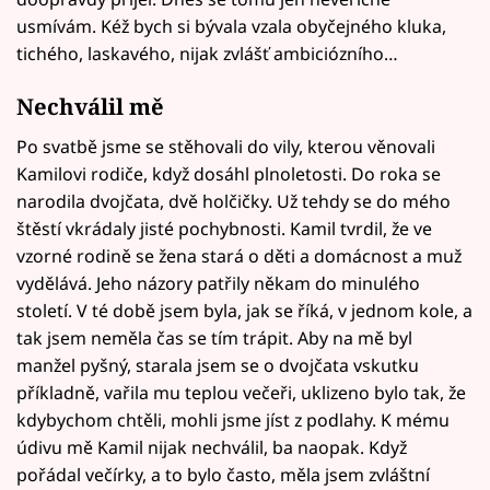
usmívám. Kéž bych si bývala vzala obyčejného kluka,
tichého, laskavého, nijak zvlášť ambiciózního…
Nechválil mě
Po svatbě jsme se stěhovali do vily, kterou věnovali
Kamilovi rodiče, když dosáhl plnoletosti. Do roka se
narodila dvojčata, dvě holčičky. Už tehdy se do mého
štěstí vkrádaly jisté pochybnosti. Kamil tvrdil, že ve
vzorné rodině se žena stará o děti a domácnost a muž
vydělává. Jeho názory patřily někam do minulého
století. V té době jsem byla, jak se říká, v jednom kole, a
tak jsem neměla čas se tím trápit. Aby na mě byl
manžel pyšný, starala jsem se o dvojčata vskutku
příkladně, vařila mu teplou večeři, uklizeno bylo tak, že
kdybychom chtěli, mohli jsme jíst z podlahy. K mému
údivu mě Kamil nijak nechválil, ba naopak. Když
pořádal večírky, a to bylo často, měla jsem zvláštní