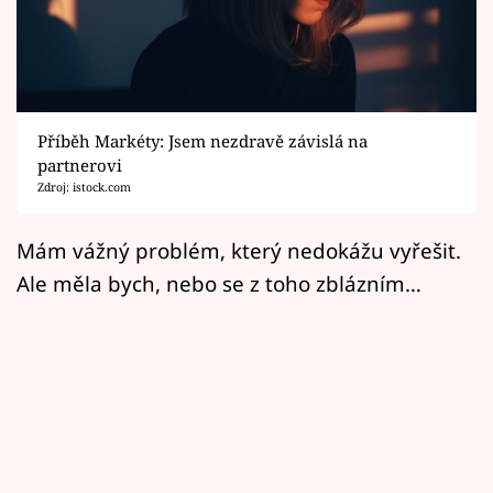
Horoskopy
Sledujte prima+
Filmový festival Karlovy Vary
Příběh Markéty: Jsem nezdravě závislá na
Pořady
partnerovi
Zdroj: istock.com
Mámy sobě
Mám vážný problém, který nedokážu vyřešit.
Ale měla bych, nebo se z toho zblázním…
Přihlášení
Sledujte nás