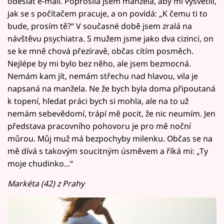
odeslat e-mail. Poprosila jsem manžela, aby mi vysvětlil,
jak se s počítačem pracuje, a on povídá: „K čemu ti to
bude, prosím tě?“ V současné době jsem zralá na
návštěvu psychiatra. S mužem jsme jako dva cizinci, on
se ke mně chová přezíravě, občas cítím posměch.
Nejlépe by mi bylo bez něho, ale jsem bezmocná.
Nemám kam jít, nemám střechu nad hlavou, vila je
napsaná na manžela. Ne že bych byla doma připoutaná
k topení, hledat práci bych si mohla, ale na to už
nemám sebevědomí, trápí mě pocit, že nic neumím. Jen
představa pracovního pohovoru je pro mě noční
můrou. Můj muž má bezpochyby milenku. Občas se na
mě dívá s takovým soucitným úsměvem a říká mi: „Ty
moje chudinko...“
Markéta (42) z Prahy