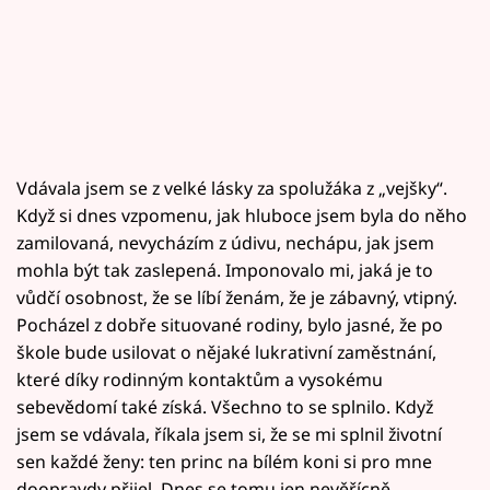
Vdávala jsem se z velké lásky za spolužáka z „vejšky“.
Když si dnes vzpomenu, jak hluboce jsem byla do něho
zamilovaná, nevycházím z údivu, nechápu, jak jsem
mohla být tak zaslepená. Imponovalo mi, jaká je to
vůdčí osobnost, že se líbí ženám, že je zábavný, vtipný.
Pocházel z dobře situované rodiny, bylo jasné, že po
škole bude usilovat o nějaké lukrativní zaměstnání,
které díky rodinným kontaktům a vysokému
sebevědomí také získá. Všechno to se splnilo. Když
jsem se vdávala, říkala jsem si, že se mi splnil životní
sen každé ženy: ten princ na bílém koni si pro mne
doopravdy přijel. Dnes se tomu jen nevěřícně