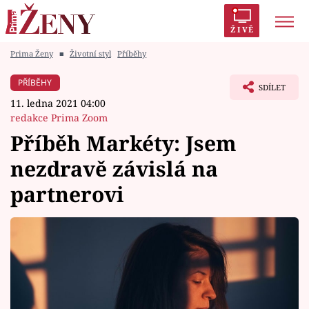
ŽIVĚ
Prima Ženy
■
Životní styl
Příběhy
Trendy:
Polabí
Inspekce
Prostřeno!
AYTO?
PŘÍBĚHY
SDÍLET
Módní alarm
Zrádci
Proměny
11. ledna 2021 04:00
redakce Prima Zoom
Příběh Markéty: Jsem
nezdravě závislá na
Témata
partnerovi
Celebrity
Vztahy
Seriály