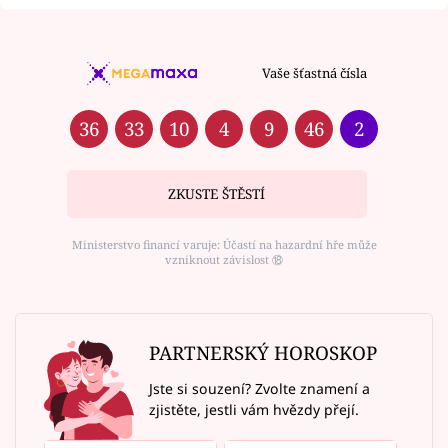
Vaše šťastná čísla
36
33
10
4
9
46
2
ZKUSTE ŠTĚSTÍ
Ministerstvo financí varuje: Účastí na hazardní hře může
vzniknout závislost ⑱
PARTNERSKÝ HOROSKOP
Jste si souzení? Zvolte znamení a
zjistěte, jestli vám hvězdy přejí.