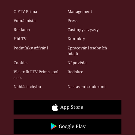
O FTV Prima
Management
Volná místa
Press
Reklama
Castingy a výzvy
HbbTV
Kontakty
Podmínky užívání
Zpracování osobních
údajů
Cookies
Nápověda
Vlastník FTV Prima spol.
Redakce
s r.o.
Nahlásit chybu
Nastavení soukromí
App Store
Google Play