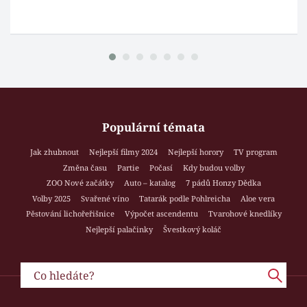
Populární témata
Jak zhubnout
Nejlepší filmy 2024
Nejlepší horory
TV program
Změna času
Partie
Počasí
Kdy budou volby
ZOO Nové začátky
Auto – katalog
7 pádů Honzy Dědka
Volby 2025
Svařené víno
Tatarák podle Pohlreicha
Aloe vera
Pěstování lichořeřišnice
Výpočet ascendentu
Tvarohové knedlíky
Nejlepší palačinky
Švestkový koláč