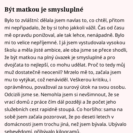
Být matkou je smysluplné
Bylo to zvláštní: dělala jsem navlas to, co chtěl, přitom
mi nepřipadalo, že by si toho jakkoli vážil. Čas od času
mě opravdu ponižoval, ale tak lehce, nenápadně. Bylo
mi to velice nepříjemné. I já jsem vystudovala vysokou
školu a měla jisté ambice, ale oba jsme se přece shodli,
že být matkou na plný úvazek je smysluplné a pro
dvojčata to nejlepší, co mohu udělat. Proč to tedy můj
muž dostatečně neocenil? Mrzelo mě to, začala jsem
mu to vytýkat, což nenáviděl. Veškerou kritiku, i
oprávněnou, považoval za surový útok na svou osobu.
Odcizili jsme se. Nemohla jsem si nevšimnout, že se
vrací domů z práce čím dál později a že počet jeho
služebních cest rapidně stoupá. Co horšího: sama na
sobě jsem začala pozorovat, že po deseti letech v
domácnosti jsem trochu jiná, než jsem bývala. Ubývalo
sebevědomí, přibývalo kilogramů.