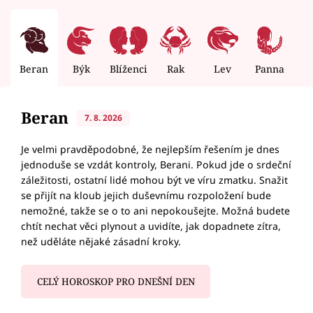
Beran
Býk
Blíženci
Rak
Lev
Panna
V
Beran
7. 8. 2026
Je velmi pravděpodobné, že nejlepším řešením je dnes
jednoduše se vzdát kontroly, Berani. Pokud jde o srdeční
záležitosti, ostatní lidé mohou být ve víru zmatku. Snažit
se přijít na kloub jejich duševnímu rozpoložení bude
nemožné, takže se o to ani nepokoušejte. Možná budete
chtít nechat věci plynout a uvidíte, jak dopadnete zítra,
než uděláte nějaké zásadní kroky.
CELÝ HOROSKOP PRO DNEŠNÍ DEN