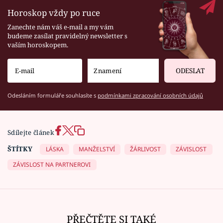
Horoskop vždy po ruce
Zanechte nám váš e-mail a my vám
budeme zasílat pravidelný newsletter s
vaším horoskopem.
ODESLAT
Odesláním formuláře souhlasíte s
podmínkami zpracování osobních údajů
Sdílejte článek
ŠTÍTKY
LÁSKA
MANŽELSTVÍ
ŽÁRLIVOST
ZÁVISLOST
ZÁVISLOST NA PARTNEROVI
PŘEČTĚTE SI TAKÉ