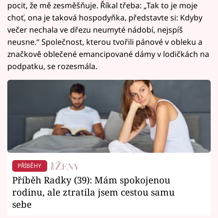
pocit, že mě zesměšňuje. Říkal třeba: „Tak to je moje
choť, ona je taková hospodyňka, představte si: Kdyby
večer nechala ve dřezu neumyté nádobí, nejspíš
neusne.“ Společnost, kterou tvořili pánové v obleku a
značkově oblečené emancipované dámy v lodičkách na
podpatku, se rozesmála.
PŘÍBĚHY
Příběh Radky (39): Mám spokojenou
rodinu, ale ztratila jsem cestou samu
sebe