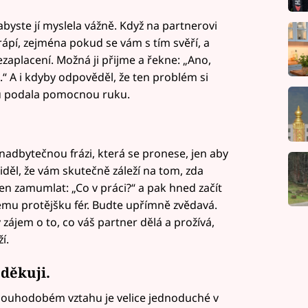
byste jí myslela vážně. Když na partnerovi
rápí, zejména pokud se vám s tím svěří, a
zaplacení. Možná ji přijme a řekne: „Ano,
“ A i kdyby odpověděl, že ten problém si
 mu podala pomocnou ruku.
nadbytečnou frázi, která se pronese, jen aby
viděl, že vám skutečně záleží na tom, zda
jen zamumlat: „Co v práci?“ a pak hned začít
emu protějšku fér. Budte upřímně zvědavá.
ájem o to, co váš partner dělá a prožívá,
í.
děkuji.
dlouhodobém vztahu je velice jednoduché v