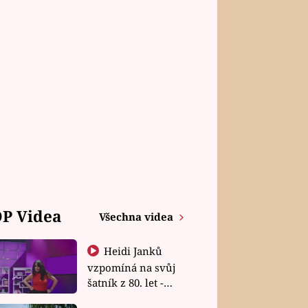
P Videa
Všechna videa
Heidi Janků
vzpomíná na svůj
šatník z 80. let -
Shopaholičky