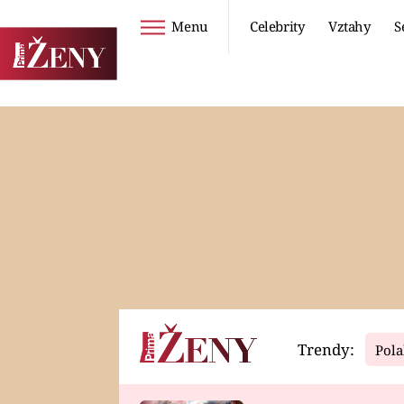
Menu
Celebrity
Vztahy
S
Seriály
Životní styl
ZOO
DIETY A HUBNUTÍ
PROSTŘENO!
CESTOVÁNÍ A
DOVOLENÁ
DUCH
ZDRAVÍ
Trendy:
Pola
Horoskopy
Video
ASTROČLÁNKY
SERIÁLY