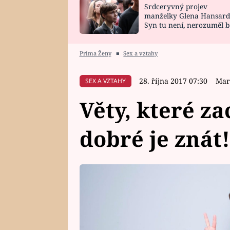
Srdceryvný projev
SNÁŘ
CELEBRITY
manželky Glena Hansard
Syn tu není, nerozuměl b
HOROSKOP NA
VAŘENÍ
tomu, vysvětlila
ROK 2023
Prima Ženy
■
Sex a vztahy
28. října 2017 07:30
Mar
SEX A VZTAHY
Věty, které za
dobré je znát!