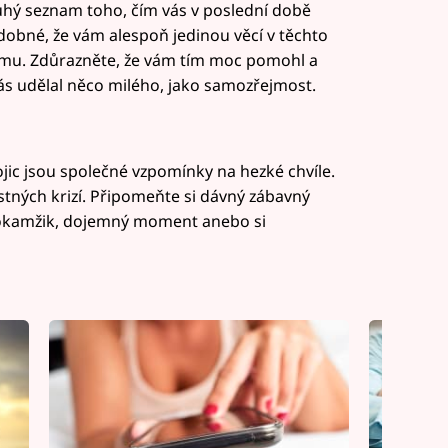
uhý seznam toho, čím vás v poslední době
odobné, že vám alespoň jedinou věcí v těchto
e mu. Zdůrazněte, že vám tím moc pomohl a
 vás udělal něco milého, jako samozřejmost.
ic jsou společné vzpomínky na hezké chvíle.
stných krizí. Připomeňte si dávný zábavný
ý okamžik, dojemný moment anebo si