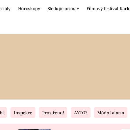
eriály
Horoskopy
Sledujte prima+
Filmový festival Karl
Celebrity
Recept
MÓDA A KRÁSA
HLAVNÍ JÍ
VZTAHY A SEX
SLADKÉ
PRIMA MAMINKA
ZDRAVÉ
bí
Inspekce
Prostřeno!
AYTO?
Módní alarm
Fresh
Living
RECEPTY
BYDLENÍ