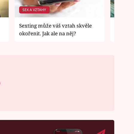
SEX A VZTAHY
SEX A VZ
Sexting může váš vztah skvěle
Riziko 
okořenit. Jak ale na něj?
poznáte,
á