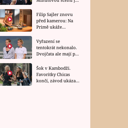
bez dubla
Filip Sajler znovu
před kamerou: Na
Primě ukáže
poctivou kuchyni i
rychlé recepty
Vyřazení se
tentokrát nekonalo.
Dvojčata ale mají po
uzavření třetí etapy
závodu nůž na krku
Šok v Kambodži.
Favoritky Chicas
končí, závod ukázal
svou nejtvrdší tvář