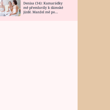
Denisa (34): Kamarádky
mě přemluvily k dámské
jízdě. Manžel mě po
návratu zaskočil