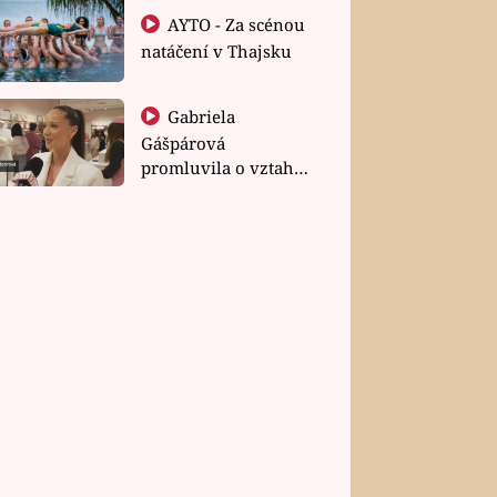
AYTO - Za scénou
natáčení v Thajsku
Gabriela
Gášpárová
promluvila o vztahu
a zakládání rodiny