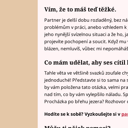
Vím, že to máš teď těžké.
Partner je delší dobu rozladěný, bez nál
problémům v práci, anebo vzhledem k j
jeho nynější svízelnou situaci a že ho, 
projevíte pochopení a soucit. Když mu
blázen, nemluvíš, vůbec mi nepomáháš, 
Co mám udělat, aby ses cítil 
Tahle věta ve většině svazků zoufale chy
jednoduché! Představte si to sama na 
by vám položena tato otázka, velmi pr
nad tím, co by vám vylepšilo náladu. S
Procházka po břehu jezera? Rozhovor 
Hodíte se k sobě? Vyzkoušejte si v
pa
Můžu ti nějak pomoci?