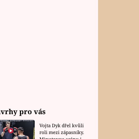
vrhy pro vás
Vojta Dyk dřel kvůli
roli mezi zápasníky.
Minutovou scénu jel