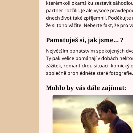
kterémkoli okamžiku sestavit sáhodlo
partner rozčilil. Je ale vysoce pravděp
dnech život také zpříjemnil. Poděkujt
že si toho vážíte. Neberte fakt, že pro
Pamatuješ si, jak jsme... ?
Největším bohatstvím spokojených dvoj
Ty pak velice pomáhají v dobách nelíto
zážitek, romantickou situaci, komick
společně prohlédněte staré fotografie.
Mohlo by vás dále zajímat: