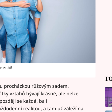
je znát!
TO
ou procházkou růžovým sadem.
tky vztahů bývají krásné, ale nelze
později se každá, ba i
aždodenní realitou, a tam už záleží na