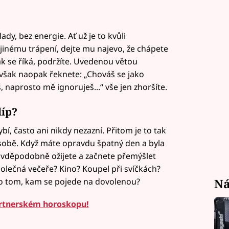
ady, bez energie. Ať už je to kvůli
inému trápení, dejte mu najevo, že chápete
jak se říká, podržíte. Uvedenou větou
 však naopak řeknete: „Chováš se jako
naprosto mě ignoruješ...“ vše jen zhoršíte.
líp?
bí, často ani nikdy nezazní. Přitom je to tak
sobě. Když máte opravdu špatný den a byla
avděpodobně ožijete a začnete přemýšlet
polečná večeře? Kino? Koupel při svíčkách?
Ná
o tom, kam se pojede na dovolenou?
rtnerském horoskopu!