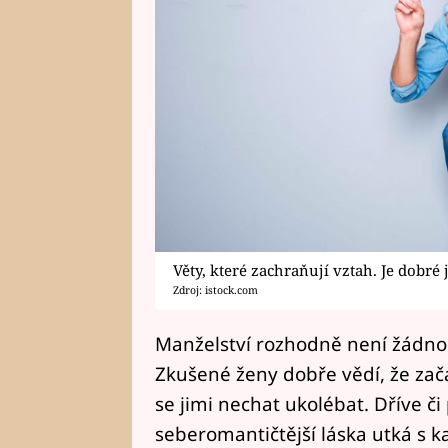
Věty, které zachraňují vztah. Je dobré 
Zdroj: istock.com
Manželství rozhodně není žádn
Zkušené ženy dobře vědí, že začá
se jimi nechat ukolébat. Dříve či 
seberomantičtější láska utká s k