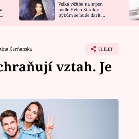
Velká věštba na srpen
NOVINKY
ZAHRADA
a:
podle Helen Stanku:
y
Býkům se bude dařit,
VIDEORECEPTY
DESIGN
Vodnáře čeká jízda
tina Čerňanská
SDÍLET
chraňují vztah. Je