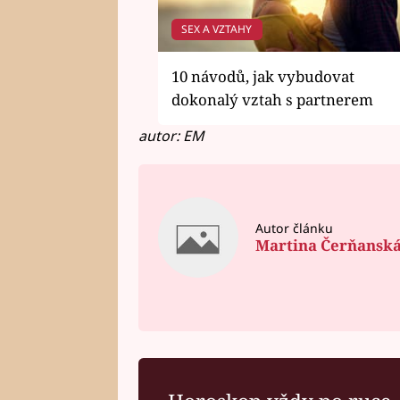
SEX A VZTAHY
10 návodů, jak vybudovat
dokonalý vztah s partnerem
autor: EM
Autor článku
Martina Čerňansk