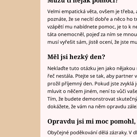
Velmi empatická věta, ovšem je třeba, a
poznáte, že se necítí dobře a něco ho t
vzápětí mu nabídnete pomoc, je to k ne
táta onemocněl, pojeď za ním se mnou.
musí vyřešit sám, jistě ocení, že jste
Měl jsi hezký den?
Neklaďte tuto otázku jen jako nějakou 
řeč nestála. Ptejte se tak, aby partner 
prožil příjemný den. Pokud jste zvyklá 
mluvit o něčem jiném, není to vůči vaš
Tím, že budete demonstrovat skutečný z
dokážete, že vám na něm opravdu zálež
Opravdu jsi mi moc pomohl, 
Obyčejné poděkování dělá zázraky. V 