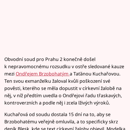
Obvodní soud pro Prahu 2 konečně došel
k nepravomocnému rozsudku v ostře sledované kauze
mezi
Ondřejem Brzobohatým
a Taťánou Kuchařovou.
Ten svou exmanželku žaloval kvůli poškození své
pověsti, kterého se měla dopustit v církevní žalobě na
něj, v níž předtím uvedla o Ondřejovi řadu třaskavých,
kontroverzních a podle něj i zcela lživých výroků.
Kuchařová od soudu dostala 15 dní na to, aby se
Brzobohatému veřejně omluvila, a to specificky skrz
deník Blesk, kde se text církevní žaloby objevil. Modelka