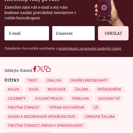
Zanechte nám váš e-mail a my vám
budeme zasílat pravidelný newsletter s
vaším horoskopem.
ODESLAT
Odesláním formuláře souhlasíte s
podmínkami zpracování osobních údajů
Sdílejte článek
ŠTÍTKY
TREST
OMLUVA
ONDŘEJ BRZOBOHATÝ
KAUZA
SOUD
ROZSUDEK
ŽALOBA
ODŠKODNĚNÍ
CELEBRITY
SOUDNÍ PROCES
POMLUVA
SOUDNICTVÍ
TRESTNÁ ČINNOST
TAŤÁNA KUCHAŘOVÁ
LŽI
DANIELA BRZOBOHATÁ (PÍSAŘOVICOVÁ)
CÍRKEVNÍ ŽALOBA
TRESTNÁ ČINNOST, PRÁVO A SPRAVEDLNOST