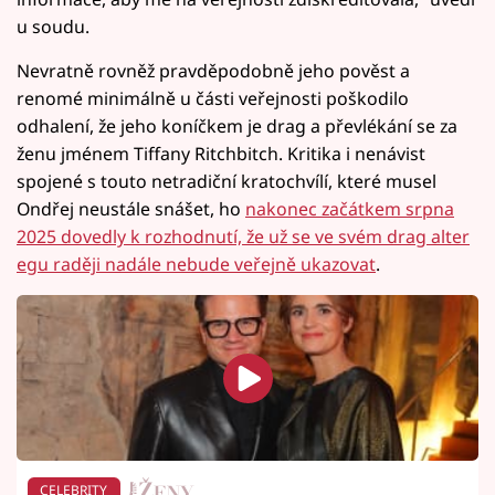
u soudu.
Nevratně rovněž pravděpodobně jeho pověst a
renomé minimálně u části veřejnosti poškodilo
odhalení, že jeho koníčkem je drag a převlékání se za
ženu jménem Tiffany Ritchbitch. Kritika i nenávist
spojené s touto netradiční kratochvílí, které musel
Ondřej neustále snášet, ho
nakonec začátkem srpna
2025 dovedly k rozhodnutí, že už se ve svém drag alter
egu raději nadále nebude veřejně ukazovat
.
CELEBRITY