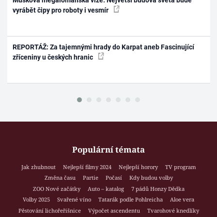
vyrábět čipy pro roboty i vesmír
REPORTÁŽ: Za tajemnými hrady do Karpat aneb Fascinující
zříceniny u českých hranic
Populární témata
Jak zhubnout
Nejlepší filmy 2024
Nejlepší horory
TV program
Změna času
Partie
Počasí
Kdy budou volby
ZOO Nové začátky
Auto – katalog
7 pádů Honzy Dědka
Volby 2025
Svařené víno
Tatarák podle Pohlreicha
Aloe vera
Pěstování lichořeřišnice
Výpočet ascendentu
Tvarohové knedlíky