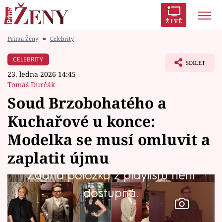
ŽIVĚ
Prima Ženy
■
Celebrity
Trendy:
Polabí
Inspekce
Prostřeno!
AYTO?
CELEBRITY
SDÍLET
Módní alarm
Zrádci
Proměny
23. ledna 2026 14:45
Tomáš Durčák
Soud Brzobohatého a
Kuchařové u konce:
Témata
Modelka se musí omluvit a
Celebrity
zaplatit újmu
Žádná položka z playlistu není
Vztahy
dostupná.
Seriály