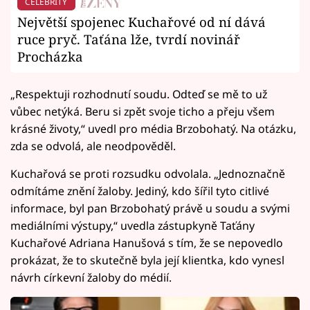
CELEBRITY
Největší spojenec Kuchařové od ní dává
ruce pryč. Taťána lže, tvrdí novinář
Procházka
„Respektuji rozhodnutí soudu. Odteď se mě to už
vůbec netýká. Beru si zpět svoje ticho a přeju všem
krásné životy,“ uvedl pro média Brzobohatý. Na otázku,
zda se odvolá, ale neodpověděl.
Kuchařová se proti rozsudku odvolala. „Jednoznačně
odmítáme znění žaloby. Jediný, kdo šířil tyto citlivé
informace, byl pan Brzobohatý právě u soudu a svými
mediálními výstupy,“
uvedla zástupkyně Taťány
Kuchařové Adriana Hanušová s tím, že se nepovedlo
prokázat, že to skutečně byla její klientka, kdo vynesl
návrh církevní žaloby do médií.