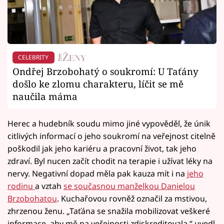
CELEBRITY
Ondřej Brzobohatý o soukromí: U Taťány
došlo ke zlomu charakteru, líčit se mě
naučila máma
Herec a hudebník soudu mimo jiné vypověděl, že únik
citlivých informací o jeho soukromí na veřejnost citelně
poškodil jak jeho kariéru a pracovní život, tak jeho
zdraví. Byl nucen začít chodit na terapie i užívat léky na
nervy. Negativní dopad měla pak kauza mít i na
jeho
rodinu
a vztah
se současnou manželkou Danielou
Brzobohatou
. Kuchařovou rovněž označil za mstivou,
zhrzenou ženu. „Taťána se snažila mobilizovat veškeré
informace, aby mě na veřejnosti zdiskreditovala,“ uvedl