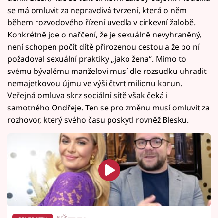
se má omluvit za nepravdivá tvrzení, která o něm
během rozvodového řízení uvedla v církevní žalobě.
Konkrétně jde o nařčení, že je sexuálně nevyhraněný,
není schopen počít dítě přirozenou cestou a že po ní
požadoval sexuální praktiky „jako žena“. Mimo to
svému bývalému manželovi musí dle rozsudku uhradit
nemajetkovou újmu ve výši čtvrt milionu korun.
Veřejná omluva skrz sociální sítě však čeká i
samotného Ondřeje. Ten se pro změnu musí omluvit za
rozhovor, který svého času poskytl rovněž Blesku.