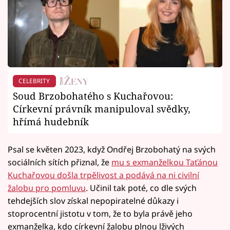
CELEBRITY
Soud Brzobohatého s Kuchařovou:
Církevní právník manipuloval svědky,
hřímá hudebník
Psal se květen 2023, když Ondřej Brzobohatý na svých
sociálních sítích přiznal, že
mu s exmanželkou Taťánou
Kuchařovou došla trpělivost a podává na ni civilní
žalobu pro pomluvu
. Učinil tak poté, co dle svých
tehdejších slov získal nepopiratelné důkazy i
stoprocentní jistotu v tom, že to byla právě jeho
exmanželka, kdo církevní žalobu plnou lživých