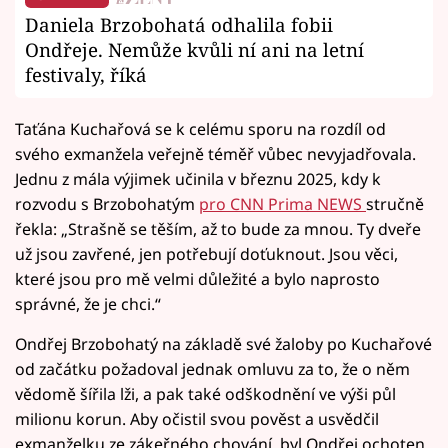
Daniela Brzobohatá odhalila fobii
Ondřeje. Nemůže kvůli ní ani na letní
festivaly, říká
Taťána Kuchařová se k celému sporu na rozdíl od
svého exmanžela veřejně téměř vůbec nevyjadřovala.
Jednu z mála výjimek učinila v březnu 2025, kdy k
rozvodu s Brzobohatým
pro CNN Prima NEWS
stručně
řekla: „Strašně se těším, až to bude za mnou. Ty dveře
už jsou zavřené, jen potřebují doťuknout. Jsou věci,
které jsou pro mě velmi důležité a bylo naprosto
správné, že je chci.“
Ondřej Brzobohatý na základě své žaloby po Kuchařové
od začátku požadoval jednak omluvu za to, že o něm
vědomě šířila lži, a pak také odškodnění ve výši půl
milionu korun. Aby očistil svou pověst a usvědčil
exmanželku ze zákeřného chování, byl Ondřej ochoten