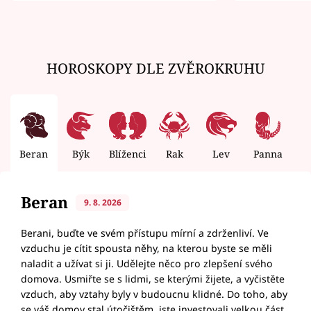
HOROSKOPY DLE ZVĚROKRUHU
Beran
Býk
Blíženci
Rak
Lev
Panna
V
Beran
9. 8. 2026
Berani, buďte ve svém přístupu mírní a zdrženliví. Ve
vzduchu je cítit spousta něhy, na kterou byste se měli
naladit a užívat si ji. Udělejte něco pro zlepšení svého
domova. Usmiřte se s lidmi, se kterými žijete, a vyčistěte
vzduch, aby vztahy byly v budoucnu klidné. Do toho, aby
se váš domov stal útočištěm, jste investovali velkou část