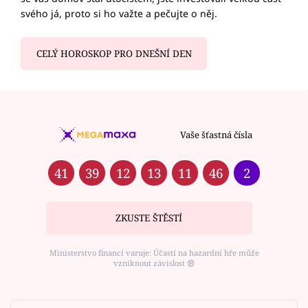
svého já, proto si ho važte a pečujte o něj.
CELÝ HOROSKOP PRO DNEŠNÍ DEN
Vaše šťastná čísla
41
39
12
13
11
46
2
ZKUSTE ŠTĚSTÍ
Ministerstvo financí varuje: Účastí na hazardní hře může
vzniknout závislost ⑱