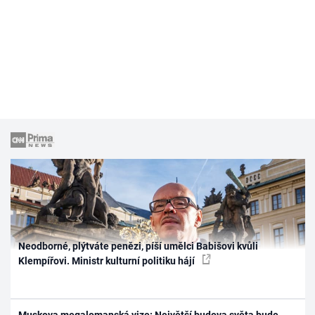
Neodborné, plýtváte penězi, píší umělci Babišovi kvůli
Klempířovi. Ministr kulturní politiku hájí
Muskova megalomanská vize: Největší budova světa bude