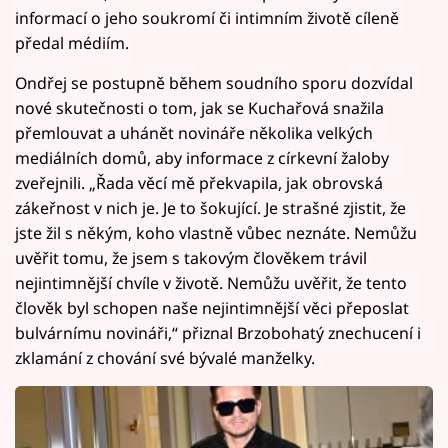
informací o jeho soukromí či intimním životě cíleně
předal médiím.
Ondřej se postupně během soudního sporu dozvídal
nové skutečnosti o tom, jak se Kuchařová snažila
přemlouvat a uhánět novináře několika velkých
mediálních domů, aby informace z církevní žaloby
zveřejnili. „Řada věcí mě překvapila, jak obrovská
zákeřnost v nich je. Je to šokující. Je strašné zjistit, že
jste žil s někým, koho vlastně vůbec neznáte. Nemůžu
uvěřit tomu, že jsem s takovým člověkem trávil
nejintimnější chvíle v životě. Nemůžu uvěřit, že tento
člověk byl schopen naše nejintimnější věci přeposlat
bulvárnímu novináři,“ přiznal Brzobohatý znechucení i
zklamání z chování své bývalé manželky.