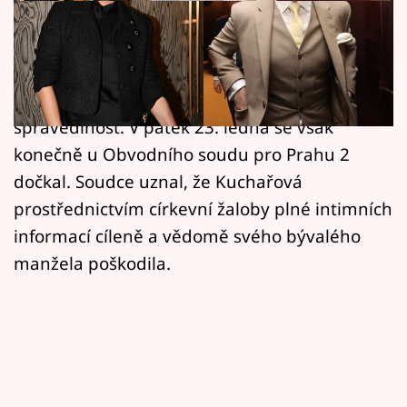
Horoskopy
Déle než dva roky Ondřej Brzobohatý, který
Sledujte prima+
na svou exmanželku Taťánu Kuchařovou
Filmový festival Karlovy Vary
podal žalobu pro pomluvu, čekal na
spravedlnost. V pátek 23. ledna se však
Pořady
konečně u Obvodního soudu pro Prahu 2
dočkal. Soudce uznal, že Kuchařová
Mámy sobě
prostřednictvím církevní žaloby plné intimních
informací cíleně a vědomě svého bývalého
Přihlášení
manžela poškodila.
Sledujte nás