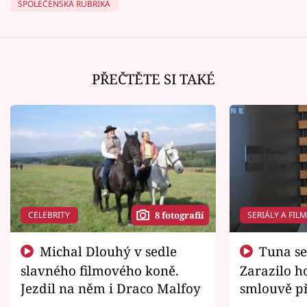
SPOLEČENSKÁ RUBRIKA
PŘEČTĚTE SI TAKÉ
CELEBRITY
SERIÁLY A FIL
8 fotografií
Michal Dlouhý v sedle
Tuna se chtěl vrátit domů.
slavného filmového koně.
Zarazilo ho
Jezdil na něm i Draco Malfoy
smlouvě př
zemřít