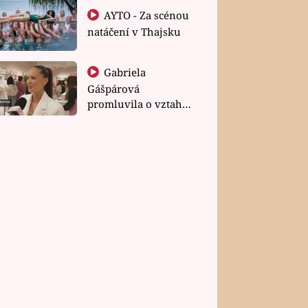
AYTO - Za scénou
natáčení v Thajsku
Gabriela
Gášpárová
promluvila o vztahu
a zakládání rodiny