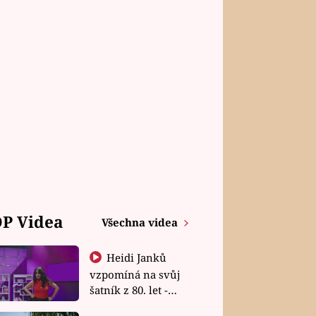
P Videa
Všechna videa
Heidi Janků
vzpomíná na svůj
šatník z 80. let -
Shopaholičky