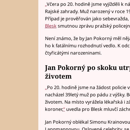
„
Včera po 20. hodině jsme vyjížděli k ná
Rajské zahrady. Muž narozený v roce 19
Případ je prověřován jako sebevražda, 
Blesk
smutnou zprávu pražský policejní
Není známo, že by Jan Pokorný měl něj
ho k fatálnímu rozhodnutí vedlo. K od
čtyřicátými narozeninami.
Jan Pokorný po skoku utrp
životem
„
Po 20. hodině jsme na žádost policie vy
nacházel 39letý muž po pádu z výšky. B
životem. Na místo vyrážela lékařská i 
koroner,
“
uvedla pro Blesk mluvčí zách
Jan Pokorný oblékal Simonu Krainovou,
Langmannovou. Oslovené celebrity, se 