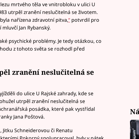
lezu mrtvého těla ve vnitrobloku v ulici U
83 utrpěl zranění neslučitelná se životem.
byla nařízena zdravotní pitva,
“
potvrdil pro
 mluvčí Jan Rybanský.
aké psychické problémy. Je tedy otázkou, co
chodu z tohoto světa se rozhodl před
ěl zranění neslučitelná se
jížděli do ulice U Rajské zahrady, kde se
ohužel utrpěl zranění neslučitelná se
záchranářská posádka, které pak vystřídal
Ná
ranky Jana Poštová.
 Jitku Schneiderovou či Renatu
kterými Pokorný spolupracoval, byly v pátek