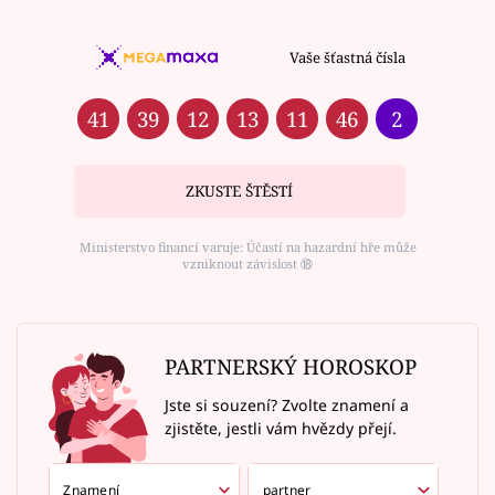
Vaše šťastná čísla
41
39
12
13
11
46
2
ZKUSTE ŠTĚSTÍ
Ministerstvo financí varuje: Účastí na hazardní hře může
vzniknout závislost ⑱
PARTNERSKÝ HOROSKOP
Jste si souzení? Zvolte znamení a
zjistěte, jestli vám hvězdy přejí.