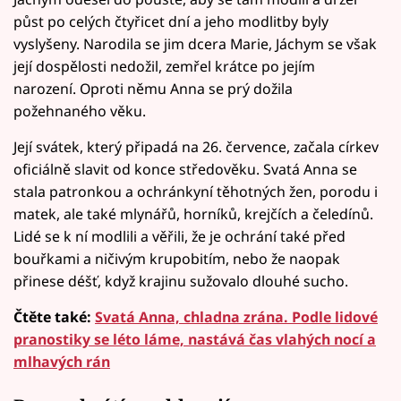
půst po celých čtyřicet dní a jeho modlitby byly
vyslyšeny. Narodila se jim dcera Marie, Jáchym se však
její dospělosti nedožil, zemřel krátce po jejím
narození. Oproti němu Anna se prý dožila
požehnaného věku.
Její svátek, který připadá na 26. července, začala církev
oficiálně slavit od konce středověku. Svatá Anna se
stala patronkou a ochránkyní těhotných žen, porodu i
matek, ale také mlynářů, horníků, krejčích a čeledínů.
Lidé se k ní modlili a věřili, že je ochrání také před
bouřkami a ničivým krupobitím, nebo že naopak
přinese déšť, když krajinu sužovalo dlouhé sucho.
Čtěte také:
Svatá Anna, chladna zrána. Podle lidové
pranostiky se léto láme, nastává čas vlahých nocí a
mlhavých rán