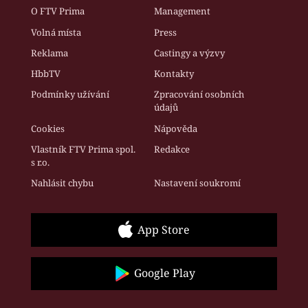
O FTV Prima
Management
Volná místa
Press
Reklama
Castingy a výzvy
HbbTV
Kontakty
Podmínky užívání
Zpracování osobních
údajů
Cookies
Nápověda
Vlastník FTV Prima spol.
Redakce
s r.o.
Nahlásit chybu
Nastavení soukromí
App Store
Google Play