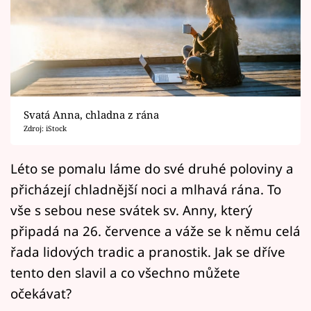
Horoskopy
Sledujte prima+
Filmový festival Karlovy Vary
Pořady
Svatá Anna, chladna z rána
Zdroj: iStock
Mámy sobě
Léto se pomalu láme do své druhé poloviny a
Přihlášení
přicházejí chladnější noci a mlhavá rána. To
vše s sebou nese svátek sv. Anny, který
připadá na 26. července a váže se k němu celá
Sledujte nás
řada lidových tradic a pranostik. Jak se dříve
tento den slavil a co všechno můžete
očekávat?