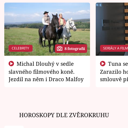
CELEBRITY
SERIÁLY A FIL
8 fotografií
Michal Dlouhý v sedle
Tuna se chtěl vrátit domů.
slavného filmového koně.
Zarazilo ho
Jezdil na něm i Draco Malfoy
smlouvě př
zemřít
HOROSKOPY DLE ZVĚROKRUHU