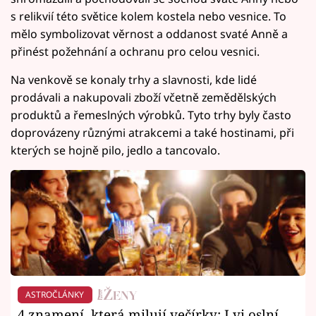
s relikvií této světice kolem kostela nebo vesnice. To
mělo symbolizovat věrnost a oddanost svaté Anně a
přinést požehnání a ochranu pro celou vesnici.
Na venkově se konaly trhy a slavnosti, kde lidé
prodávali a nakupovali zboží včetně zemědělských
produktů a řemeslných výrobků. Tyto trhy byly často
doprovázeny různými atrakcemi a také hostinami, při
kterých se hojně pilo, jedlo a tancovalo.
ASTROČLÁNKY
4 znamení, která milují večírky: Lvi oslní