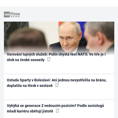
Varování tajných služeb: Putin chystá test NATO. Ve hře je i
útok na české sousedy
Ostuda Sparty v Boleslavi: Ani jednou nevystřelila na bránu,
doplatila na třesk v sestavě
Vyhýbá se generace Z vedoucím pozicím? Podle sociologů
mladí kariéru obětují jistotě