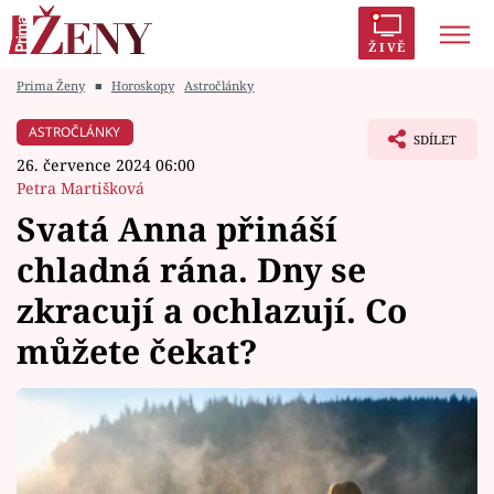
ŽIVĚ
Prima Ženy
■
Horoskopy
Astročlánky
Trendy:
Polabí
Inspekce
Prostřeno!
AYTO?
ASTROČLÁNKY
SDÍLET
Módní alarm
Zrádci
Proměny
26. července 2024 06:00
Petra Martišková
Svatá Anna přináší
chladná rána. Dny se
Témata
zkracují a ochlazují. Co
Celebrity
můžete čekat?
Vztahy
Seriály