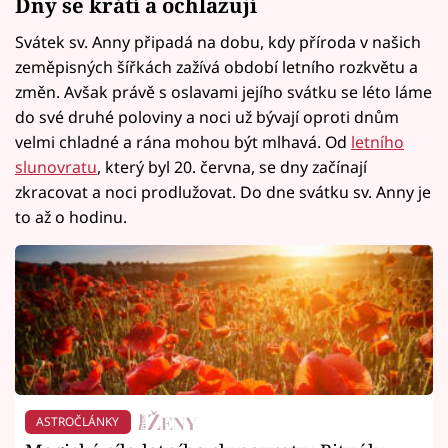
Dny se krátí a ochlazují
Svátek sv. Anny připadá na dobu, kdy příroda v našich
zeměpisných šířkách zažívá období letního rozkvětu a
změn. Avšak právě s oslavami jejího svátku se léto láme
do své druhé poloviny a noci už bývají oproti dnům
velmi chladné a rána mohou být mlhavá. Od
letního
slunovratu
, který byl 20. června, se dny začínají
zkracovat a noci prodlužovat. Do dne svátku sv. Anny je
to až o hodinu.
ASTROČLÁNKY