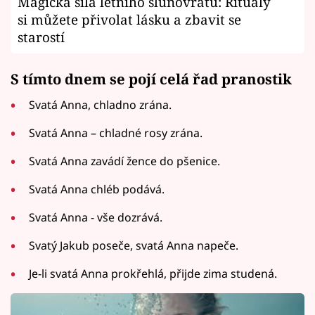
Magická síla letního slunovratu: Rituály
si můžete přivolat lásku a zbavit se
starostí
S tímto dnem se pojí celá řad pranostik
Svatá Anna, chladno zrána.
Svatá Anna – chladné rosy zrána.
Svatá Anna zavádí žence do pšenice.
Svatá Anna chléb podává.
Svatá Anna - vše dozrává.
Svatý Jakub poseče, svatá Anna napeče.
Je-li svatá Anna prokřehlá, přijde zima studená.