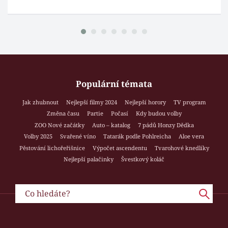
Populární témata
Jak zhubnout
Nejlepší filmy 2024
Nejlepší horory
TV program
Změna času
Partie
Počasí
Kdy budou volby
ZOO Nové začátky
Auto – katalog
7 pádů Honzy Dědka
Volby 2025
Svařené víno
Tatarák podle Pohlreicha
Aloe vera
Pěstování lichořeřišnice
Výpočet ascendentu
Tvarohové knedlíky
Nejlepší palačinky
Švestkový koláč