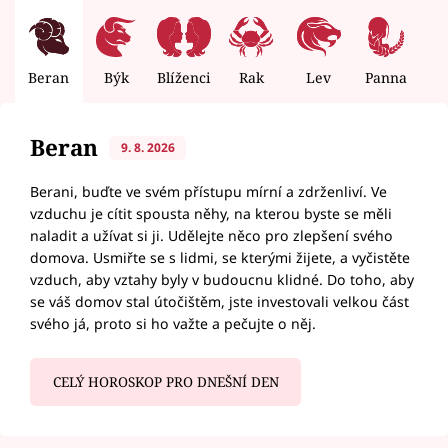
Beran
Býk
Blíženci
Rak
Lev
Panna
V
Beran
9. 8. 2026
Berani, buďte ve svém přístupu mírní a zdrženliví. Ve
vzduchu je cítit spousta něhy, na kterou byste se měli
naladit a užívat si ji. Udělejte něco pro zlepšení svého
domova. Usmiřte se s lidmi, se kterými žijete, a vyčistěte
vzduch, aby vztahy byly v budoucnu klidné. Do toho, aby
se váš domov stal útočištěm, jste investovali velkou část
svého já, proto si ho važte a pečujte o něj.
CELÝ HOROSKOP PRO DNEŠNÍ DEN