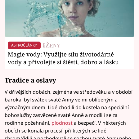
ASTROČLÁNKY
Magie vody: Využijte sílu životodárné
vody a přivolejte si štěstí, dobro a lásku
Tradice a oslavy
V dřívějších dobách, zejména ve středověku a v období
baroka, byl svátek svaté Anny velmi oblíbeným a
význačným dnem. Lidé chodili do kostela na speciální
bohoslužby zasvěcené svaté Anně a modlili se za
rodinné požehnání,
plodnost
a bezpečí. V některých
obcích se konala procesí, při kterých se lidé
shromáždili a pochodovali se sochou svaté Anny nebo