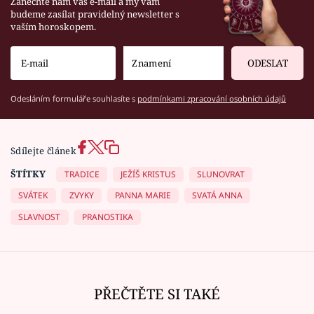
Zanechte nám váš e-mail a my vám
budeme zasílat pravidelný newsletter s
vaším horoskopem.
ODESLAT
Odesláním formuláře souhlasíte s
podmínkami zpracování osobních údajů
Sdílejte článek
ŠTÍTKY
TRADICE
JEŽÍŠ KRISTUS
SLUNOVRAT
SVÁTEK
ZVYKY
PANNA MARIE
SVATÁ ANNA
SLAVNOST
PRANOSTIKA
PŘEČTĚTE SI TAKÉ