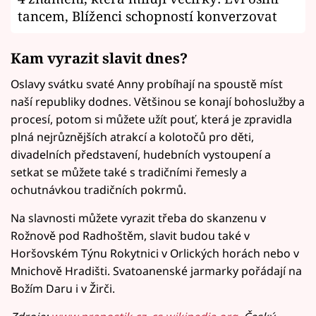
tancem, Blíženci schopností konverzovat
Kam vyrazit slavit dnes?
Oslavy svátku svaté Anny probíhají na spoustě míst
naší republiky dodnes. Většinou se konají bohoslužby a
procesí, potom si můžete užít pouť, která je zpravidla
plná nejrůznějších atrakcí a kolotočů pro děti,
divadelních představení, hudebních vystoupení a
setkat se můžete také s tradičními řemesly a
ochutnávkou tradičních pokrmů.
Na slavnosti můžete vyrazit třeba do skanzenu v
Rožnově pod Radhoštěm, slavit budou také v
Horšovském Týnu Rokytnici v Orlických horách nebo v
Mnichově Hradišti. Svatoanenské jarmarky pořádají na
Božím Daru i v Žirči.