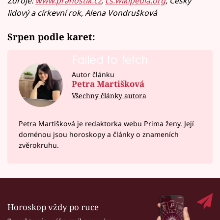
Zdroje:
www.pranostik.cz
,
cs.wikipedia.org
, Český
lidový a církevní rok, Alena Vondrušková
Srpen podle karet:
Failed to fetch
Autor článku
Petra Martišková
Všechny články autora
Petra Martišková je redaktorka webu Prima ženy. Její
doménou jsou horoskopy a články o znameních
zvěrokruhu.
Horoskop vždy po ruce