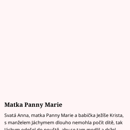
Matka Panny Marie
Svatá Anna, matka Panny Marie a babička Ježíše Krista,
s manželem Jáchymem dlouho nemohla počít dítě, tak
Jáchym odešel do pouště, aby se tam modlil a držel